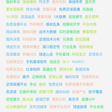
版权争议
球迷维权
阿圭罗
绝杀时刻
锋线传奇
蓝月亮
更衣室秘密
转会内幕
青春风暴
免费足球直播
阿森纳
361阵型
高清画质
赛事转播
5大联赛
视觉细节
胜负预判
免费直播平台
西甲推荐
版权乱象
观赛经济学
平台内卷
网站体验
版权问题
战术大数据
实时录像回放
赛事预测
裁判决策
科技影响
足球技术分析
兄弟情
欧冠直播
球迷交流
赛事转播史
接口稳定性
行业乱象
版权暗战
高清看球
转播对比
球迷心态
手机看球
科技变迁
足球变迁
互联网记忆
手机看球软件
低延迟
HLS
WebRTC
码率自适应
红单陷阱
直播信号
预测分析
数据视角
直播网站
桑乔
边锋困境
足球心理
编码效率
流媒体优化
足球直播平台
争议
版权
免费足球
免费直播手机看球
高清源
无插件体验
观赛习惯
版权纠纷
足球产业
防守覆盖
逆境重生
焦点战
曼城巴黎
赛前分析
胜负手
直播APP
比分数据同步
实时流媒体
观赛平台测评
球迷困境
平台合规