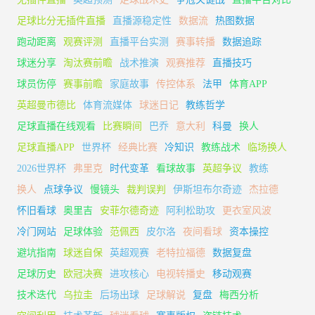
足球比分无插件直播
直播源稳定性
数据流
热图数据
跑动距离
观赛评测
直播平台实测
赛事转播
数据追踪
球迷分享
淘汰赛前瞻
战术推演
观赛推荐
直播技巧
球员伤停
赛事前瞻
家庭故事
传控体系
法甲
体育APP
英超曼市德比
体育流媒体
球迷日记
教练哲学
足球直播在线观看
比赛瞬间
巴乔
意大利
科曼
换人
足球直播APP
世界杯
经典比赛
冷知识
教练战术
临场换人
2026世界杯
弗里克
时代变革
看球故事
英超争议
教练
换人
点球争议
慢镜头
裁判误判
伊斯坦布尔奇迹
杰拉德
怀旧看球
奥里吉
安菲尔德奇迹
阿利松助攻
更衣室风波
冷门网站
足球体验
范佩西
皮尔洛
夜间看球
资本操控
避坑指南
球迷自保
英超观赛
老特拉福德
数据复盘
足球历史
欧冠决赛
进攻核心
电视转播史
移动观赛
技术迭代
乌拉圭
后场出球
足球解说
复盘
梅西分析