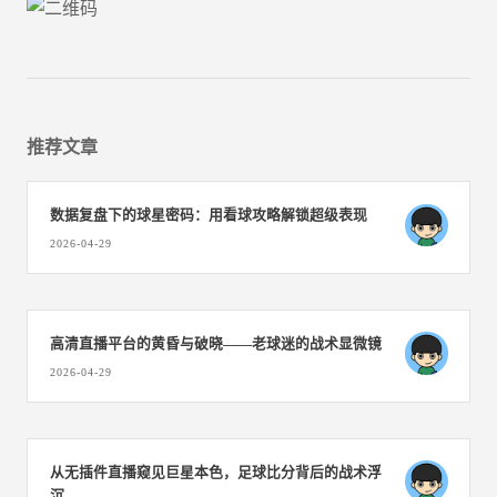
推荐文章
数据复盘下的球星密码：用看球攻略解锁超级表现
2026-04-29
高清直播平台的黄昏与破晓——老球迷的战术显微镜
2026-04-29
从无插件直播窥见巨星本色，足球比分背后的战术浮
沉