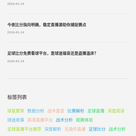
2026-05-24
今夜比分指向明确，稳定直播源助你捕捉赛点
2026-05-24
足球比分免费看球平台，是球迷福音还是盗播温床？
2026-05-24
标签列表
球星聚焦
数据分析
战术复盘
比赛解析
足球直播
深度阅读
球迷故事
高清直播平台
战术分析
观赛体验
足球直播平台推荐
深度解析
无插件直播
足球比分
战术分析