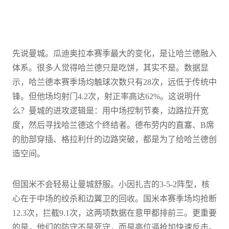
先说曼城。瓜迪奥拉本赛季最大的变化，是让哈兰德融入
体系。很多人觉得哈兰德只是吃饼，其实不是。数据显
示，哈兰德本赛季场均触球次数只有28次，远低于传统中
锋。但他场均射门4.2次，射正率高达62%。这说明什
么？曼城的进攻逻辑是：用中场控制节奏，边路拉开宽
度，然后寻找哈兰德这个终结者。德布劳内的直塞、B席
的肋部穿插、格拉利什的边路突破，都是为了给哈兰德创
造空间。
但国米不会轻易让曼城舒服。小因扎吉的3-5-2阵型，核
心在于中场的绞杀和边翼卫的回收。国米本赛季场均抢断
12.3次，拦截9.1次，这两项数据在意甲都排前三。更重要
的是，他们的防守不是死守，而是高位逼抢加快速反击。