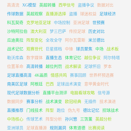
高清流
XG模型
英超转播
西甲信号
盗播争议
数据对比
传球数据
英超观察
直播源选择
盗播
球迷权益
足球经济
科瓦契奇
克罗地亚足球
中场控制
亚洲足球
世预赛
沙特阿拉伯
澳大利亚
梦三巴萨
传控足球
历史对比
瓜迪奥拉
阵型变化
全攻全守
阿尔瓦雷斯
米兰德比
战术记忆
观赛世代
巨星搭档
中锋
球员聚焦
中场
战术板
勒沃库森
数字媒体
直播生态
体育记忆
越位争议
阿尔特塔
位置革命
高清转播
越位判罚
战术解读
足球怀旧
罗本
足球直播高清
4K画质
情感共鸣
赛事回顾
世界杯预选赛
南美区足球
阿根廷
巴西
足球战术演变
意甲黄金时代
现代足球数据分析
直播平台测评
电脑看球攻略
信号源
数据同步
赛事分析
战术演变
欧冠经典
无插件
技术演进
直播推荐
门线技术
阵型
跑位
伪九号
德比记忆
控球战术
中场核心
传球艺术
阵型分析
孙兴慜
三笘薰
英超分析
亚洲球员
足球直播源
规则漏洞
体育道德
比赛阅读