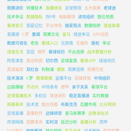
观赛进阶
转播技术
直播体验
足球预测
五大联赛
老球迷
技术争议
数据隐私
伪9号
电脑看球
进攻组织
跑位热图
看球变迁
家庭记忆
平台体验
独家观点
数据陷阱
球迷故事
直播源
C罗
曼城
观赛文化
皇马
球迷争议
APP动态
数据可视化
老张
看球入口
兄弟情
无插件
版权
争议
球迷生活
亚冠
情怀
看球经历
平台选择
战术数据分析
阵型演变
跑动热图
切尔西
足球复盘
看球APP
球迷经历
高清画质
双红会
利物浦
曼联
观赛选择
观赛历史
技术演进
C罗
赛事数据
盗播平台
前锋转型
中场组织
边路爆破
齐达内
中场革命
德甲
亲子关系
看球平台
足球直播技术
多机位
球迷进阶
稳定直播源
实时数据
观赛革命
技术流
跑位热图
布斯克茨
后腰作用
比分预测
足球直播
直播软件
边锋转型
皇马新赛季
边锋进化论
传球网络
观赛革命
实时流
延迟分析
直播分析
西甲
VAR争议
电脑看球
越位规则
皇马战术
战术解析
欧冠前瞻