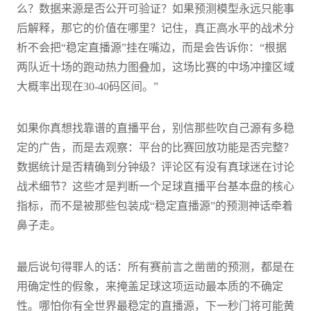
么？数据来源是否公开可验证？如果预测模型永远只能事
后解释，那它的价值在哪里？记住，真正高水平的战术分
析不会把“稳定直播源”挂在嘴边，而是会告诉你：“根据
两队近十场的跑动热力图叠加，这场比赛的中场冲撞区域
大概率出现在30-40码区间。”
如果你真想找靠谱的直播平台，别信那些吹自己源有多稳
定的广告，而是去观察：平台的比赛回放功能是否完整？
数据统计是否精确到分钟级？评论区有没有真球迷在讨论
战术细节？这些才是判断一个足球直播平台基本盘的核心
指标，而不是被那些包装成“稳定直播源”的预测神话牵着
鼻子走。
最后说句得罪人的话：所有赛前言之凿凿的预测，都是在
用确定性的假象，来掩盖足球这项运动最本质的不确定
性。哪怕你有全世界最稳定的直播源，下一秒门将可能黄