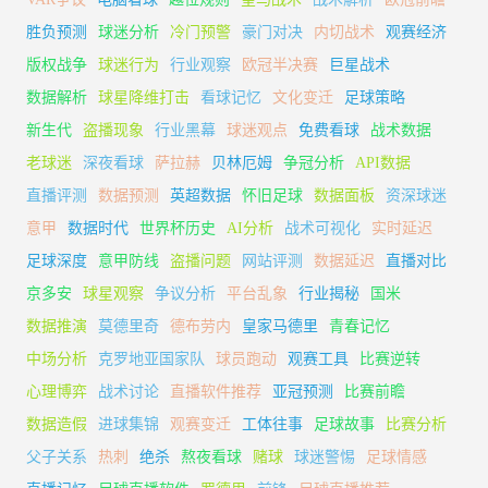
胜负预测
球迷分析
冷门预警
豪门对决
内切战术
观赛经济
版权战争
球迷行为
行业观察
欧冠半决赛
巨星战术
数据解析
球星降维打击
看球记忆
文化变迁
足球策略
新生代
盗播现象
行业黑幕
球迷观点
免费看球
战术数据
老球迷
深夜看球
萨拉赫
贝林厄姆
争冠分析
API数据
直播评测
数据预测
英超数据
怀旧足球
数据面板
资深球迷
意甲
数据时代
世界杯历史
AI分析
战术可视化
实时延迟
足球深度
意甲防线
盗播问题
网站评测
数据延迟
直播对比
京多安
球星观察
争议分析
平台乱象
行业揭秘
国米
数据推演
莫德里奇
德布劳内
皇家马德里
青春记忆
中场分析
克罗地亚国家队
球员跑动
观赛工具
比赛逆转
心理博弈
战术讨论
直播软件推荐
亚冠预测
比赛前瞻
数据造假
进球集锦
观赛变迁
工体往事
足球故事
比赛分析
父子关系
热刺
绝杀
熬夜看球
赌球
球迷警惕
足球情感