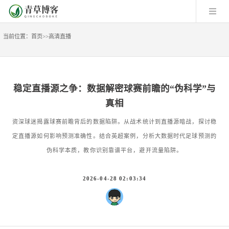
当前位置：
首页
>>
高清直播
稳定直播源之争：数据解密球赛前瞻的“伪科学”与
真相
资深球迷揭露球赛前瞻背后的数据陷阱。从战术统计到直播源暗战，探讨稳
定直播源如何影响预测准确性。结合英超案例，分析大数据时代足球预测的
伪科学本质，教你识别靠谱平台，避开流量陷阱。
2026-04-28 02:03:34