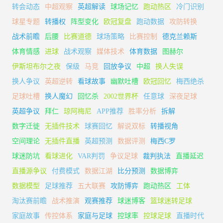
转会动态
中超观察
英超解读
球场记忆
跑动热区
冷门识别
球星专题
转播权
阵型变化
欧冠复盘
跑动数据
攻防转换
战术前瞻
后腰
比赛道德
球场策略
比赛控制
德克兰赖斯
体育情感
进球
战术观察
媒体技术
体育数据
图赫尔
伊斯坦布尔之夜
保级
马竞
回放争议
中超
换人失误
换人争议
英超逆转
看球故事
幽默吐槽
欧冠回忆
梅西绝杀
足球吐槽
换人魔幻
回忆杀
2002世界杯
任意球
深夜足球
英超争议
拜仁
琼阿梅尼
APP推荐
胜率分析
拆解
数字迁徙
无插件技术
球赛回忆
解说双标
转播视角
空间理论
无插件直播
英超预测
数据评测
梅西C罗
球迷防坑
看球进化
VAR判罚
争议足球
裁判执法
直播延迟
直播源争议
付费模式
数据江湖
比分预测
数据博弈
数据模型
足球推荐
五大联赛
攻防博弈
跑动热区
工体
淘汰赛前瞻
战术推演
观赛推荐
球迷博客
篮球迷转足球
家庭故事
传控体系
家庭与足球
控球率
控球足球
直播时代