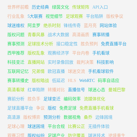
世界杯前瞻
历史经典
绿茵文化
传球矩阵
API入口
行业乱象
5大联赛
视觉细节
足球观赛
平台陷阱
版权争议
球迷维权
阿圭罗
绝杀时刻
锋线传奇
蓝月亮
网站体验
版权问题
青春风暴
战术大数据
高清画质
赛事转播
赛事预测
足球技术分析
接口稳定性
胜负预判
免费直播平台
西甲推荐
版权乱象
观赛经济学
平台内卷
手机看球
科技变迁
直播网站
实时录像回放
裁判决策
科技影响
互联网记忆
兄弟情
欧冠直播
球迷交流
手机看球软件
赛事转播史
版权暗战
低延迟
HLS
WebRTC
码率自适应
高清看球
红单陷阱
转播对比
直播信号
球迷心态
曼城巴黎
赛前分析
胜负手
足球变迁
编码效率
流媒体优化
足球直播平台
争议
版权
免费足球
免费直播手机看球
高清源
版权博弈
预测分析
数据视角
桑乔
边锋困境
足球心理
球迷困境
平台合规
比赛公正
无插件体验
观赛习惯
版权纠纷
足球产业
防守覆盖
球迷技术
逆境重生