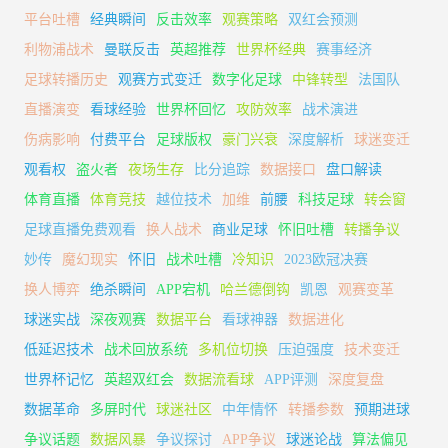
平台吐槽
经典瞬间
反击效率
观赛策略
双红会预测
利物浦战术
曼联反击
英超推荐
世界杯经典
赛事经济
足球转播历史
观赛方式变迁
数字化足球
中锋转型
法国队
直播演变
看球经验
世界杯回忆
攻防效率
战术演进
伤病影响
付费平台
足球版权
豪门兴衰
深度解析
球迷变迁
观看权
盗火者
夜场生存
比分追踪
数据接口
盘口解读
体育直播
体育竞技
越位技术
加维
前腰
科技足球
转会窗
足球直播免费观看
换人战术
商业足球
怀旧吐槽
转播争议
妙传
魔幻现实
怀旧
战术吐槽
冷知识
2023欧冠决赛
换人博弈
绝杀瞬间
APP宕机
哈兰德倒钩
凯恩
观赛变革
球迷实战
深夜观赛
数据平台
看球神器
数据进化
低延迟技术
战术回放系统
多机位切换
压迫强度
技术变迁
世界杯记忆
英超双红会
数据流看球
APP评测
深度复盘
数据革命
多屏时代
球迷社区
中年情怀
转播参数
预期进球
争议话题
数据风暴
争议探讨
APP争议
球迷论战
算法偏见