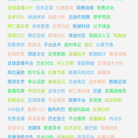
足球直播APP
技术足球
比赛解读
观赛指南
观赛进化
技术对比
球迷体验
球星分析
无插件观赛
德甲预测
拜仁慕尼黑
多特蒙德
足球历史
数据科技
父子球迷
情感记忆
赛后总结
解说对比
球迷社区
英超过人王
阿森纳
前瞻预测
数据流
平台技术
裁判争议
越位
比赛节奏
足球改革
球迷文化
足球数据
直播技术
数据统计
看球攻略
足球直播平台
历史对比
米兰王朝
英超群雄
足球战术分析
高位逼抢
防守反击
比赛节奏
联赛风格对比
直播源
预测玄学
争议话题
曼城皇马
瓜迪奥拉
战术解析
数据足球
直播观赛
夺冠关键
足球分析
倒三角传球
巨星
直播源推荐
前锋进化
足球转播
平台推荐
观赛平台
多视角
延迟控制
VAR技术
看球入口
裁判判罚
曼城阿森纳
足球分析
免费直播
高清直播
历史变迁
平台推荐
直播解读
内马尔
足球平台
流媒体
数据革命
技术进化
姆巴佩
观赛经验
直播源稳定性
技术分析
球迷经验
高清平台
经典比赛