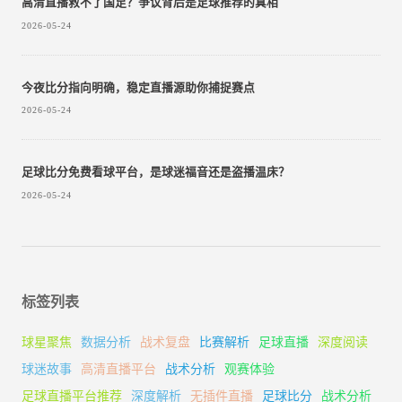
高清直播救不了国足？争议背后是足球推荐的真相
2026-05-24
今夜比分指向明确，稳定直播源助你捕捉赛点
2026-05-24
足球比分免费看球平台，是球迷福音还是盗播温床？
2026-05-24
标签列表
球星聚焦
数据分析
战术复盘
比赛解析
足球直播
深度阅读
球迷故事
高清直播平台
战术分析
观赛体验
足球直播平台推荐
深度解析
无插件直播
足球比分
战术分析