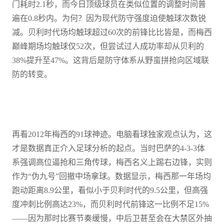
门耗时2.1秒，而今日顶级球员在类似位置的调整时间普
遍在0.8秒内。为何？因为现代防守强度迫使触球次数锐
减。贝利时代场均触球超过60次的前锋比比皆是，而梅西
巅峰期场均触球仅52次，但尝试过人成功率却从贝利的
38%提升至47%。这背后是防守体系从野蛮拼抢向区域联
防的转变。
再看2012年梅西的91球神迹。电脑看球独家观点认为，这
才是数据真正介入足球分析的起点。当时巴萨的4-3-3体
系强调高位逼抢和三角传球，梅西名义上踢右边锋，实则
作为“伪九号”回撤中场拿球。数据显示，梅西那一年场均
跑动距离8.9公里，看似小于贝利时代的9.5公里，但高强
度冲刺比例高达23%，而贝利时代前锋这一比例不足15%
——因为那时比赛节奏缓慢，中后卫甚至会在大禁区外抽