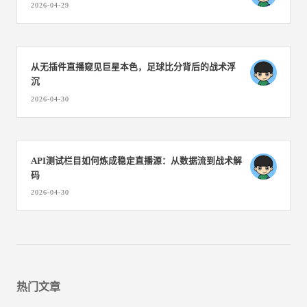
2026-04-29
从无插件直播窥见巨星本色，足球比分背后的战术浮
沉
2026-04-30
API测试栏目如何炼成稳定直播源：从数据流到战术解
码
2026-04-30
热门文章