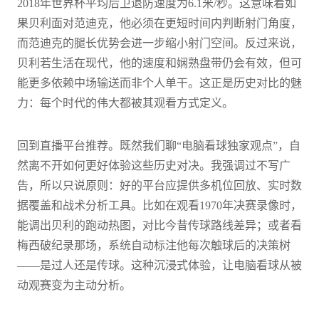
2018年世界杯平均后卫退防速度为6.1米/秒。这意味着如
果贝利面对范迪克，他必须在更短时间内判断射门角度，
而范迪克的腿长优势会进一步缩小射门空间。反过来说，
贝利若生活在现代，他的速度和娴熟盘带仍会有效，但可
能更多依赖中场输送而非个人单干。这正是历史对比的魅
力：每个时代的伟大都被其观看方式定义。
回到直播平台推荐。既然我们聊“电脑看球独家观点”，自
然离不开如何更好体验这些历史对决。我强调过不写广
告，所以只说原则：好的平台应提供多机位回放、实时数
据覆盖和战术分析工具。比如在观看1970年决赛录像时，
能调出贝利的跑动热图，对比今昔传球路线差异；或者看
梅西破纪录那场，系统自动标注他每次触球后的决策树
——是过人还是传球。这种沉浸式体验，让电脑看球从被
动观赛变为主动分析。