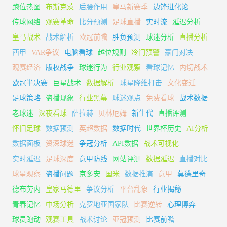
跑位热图
布斯克茨
后腰作用
皇马新赛季
边锋进化论
传球网络
观赛革命
比分预测
足球直播
实时流
延迟分析
皇马战术
战术解析
欧冠前瞻
胜负预测
球迷分析
直播分析
西甲
VAR争议
电脑看球
越位规则
冷门预警
豪门对决
观赛经济
版权战争
球迷行为
行业观察
看球记忆
内切战术
欧冠半决赛
巨星战术
数据解析
球星降维打击
文化变迁
足球策略
盗播现象
行业黑幕
球迷观点
免费看球
战术数据
老球迷
深夜看球
萨拉赫
贝林厄姆
新生代
直播评测
怀旧足球
数据预测
英超数据
数据时代
世界杯历史
AI分析
数据面板
资深球迷
争冠分析
API数据
战术可视化
实时延迟
足球深度
意甲防线
网站评测
数据延迟
直播对比
球星观察
盗播问题
京多安
国米
数据推演
意甲
莫德里奇
德布劳内
皇家马德里
争议分析
平台乱象
行业揭秘
青春记忆
中场分析
克罗地亚国家队
比赛逆转
心理博弈
球员跑动
观赛工具
战术讨论
亚冠预测
比赛前瞻