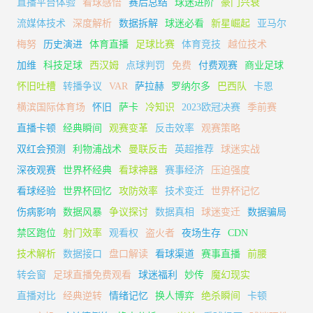
直播平台体验
看球感悟
赛后总结
球迷进阶
豪门兴衰
流媒体技术
深度解析
数据拆解
球迷必看
新星崛起
亚马尔
梅努
历史演进
体育直播
足球比赛
体育竞技
越位技术
加维
科技足球
西汉姆
点球判罚
免费
付费观赛
商业足球
怀旧吐槽
转播争议
VAR
萨拉赫
罗纳尔多
巴西队
卡恩
横滨国际体育场
怀旧
萨卡
冷知识
2023欧冠决赛
季前赛
直播卡顿
经典瞬间
观赛变革
反击效率
观赛策略
双红会预测
利物浦战术
曼联反击
英超推荐
球迷实战
深夜观赛
世界杯经典
看球神器
赛事经济
压迫强度
看球经验
世界杯回忆
攻防效率
技术变迁
世界杯记忆
伤病影响
数据风暴
争议探讨
数据真相
球迷变迁
数据骗局
禁区跑位
射门效率
观看权
盗火者
夜场生存
CDN
技术解析
数据接口
盘口解读
看球渠道
赛事直播
前腰
转会窗
足球直播免费观看
球迷福利
妙传
魔幻现实
直播对比
经典逆转
情绪记忆
换人博弈
绝杀瞬间
卡顿