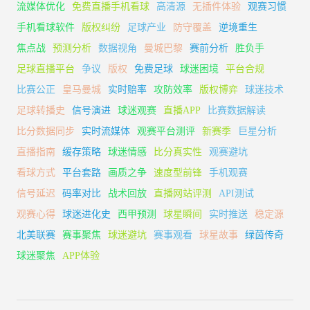
流媒体优化
免费直播手机看球
高清源
无插件体验
观赛习惯
手机看球软件
版权纠纷
足球产业
防守覆盖
逆境重生
焦点战
预测分析
数据视角
曼城巴黎
赛前分析
胜负手
足球直播平台
争议
版权
免费足球
球迷困境
平台合规
比赛公正
皇马曼城
实时赔率
攻防效率
版权博弈
球迷技术
足球转播史
信号演进
球迷观赛
直播APP
比赛数据解读
比分数据同步
实时流媒体
观赛平台测评
新赛季
巨星分析
直播指南
缓存策略
球迷情感
比分真实性
观赛避坑
看球方式
平台套路
画质之争
速度型前锋
手机观赛
信号延迟
码率对比
战术回放
直播网站评测
API测试
观赛心得
球迷进化史
西甲预测
球星瞬间
实时推送
稳定源
北美联赛
赛事聚焦
球迷避坑
赛事观看
球星故事
绿茵传奇
球迷聚焦
APP体验