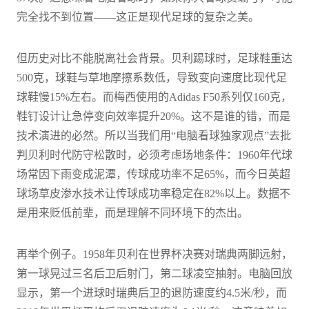
完全找不到位置——这正是现代足球的复杂之美。
但历史对比不能脱离社会背景。贝利踢球时，足球鞋重达
500克，球鞋与草地摩擦系数低，导致变向速度比现代足
球鞋慢15%左右。而梅西使用的Adidas F50系列仅160克，
鞋钉设计让急停变向效率提升20%。这不是谁的错，而是
技术演进的必然。所以当我们用“电脑看球独家观点”去批
判贝利时代防守松散时，必须考虑场地条件：1960年代球
场常因下雨变成泥潭，传球成功率不足65%，而今日英超
球场草皮渗水技术让传球成功率稳定在82%以上。数据不
是用来贬低前辈，而是理解不同环境下的杰出。
再举个例子。1958年贝利在世界杯决赛对瑞典两脚远射，
第一球晃过三名后卫后射门，第二球凌空抽射。电脑回放
显示，第一个进球时瑞典后卫的退防速度约4.5米/秒，而