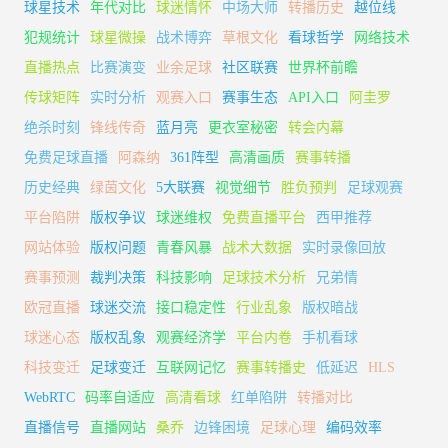
球星技术
年代对比
球迷情怀
中场大师
转播历史
越位线
犯规统计
球星微操
战术博弈
草根文化
看球哲学
网络技术
直播热点
比赛演变
业余足球
社区联赛
世界杯前瞻
传球矩阵
实时分析
观赛入口
赛事生态
API入口
阿圭罗
绝杀时刻
锋线传奇
蓝月亮
更衣室秘密
转会内幕
免费足球直播
阿森纳
361阵型
高清画质
赛事转播
历史经典
绿茵文化
5大联赛
视觉细节
胜负预判
足球观赛
平台陷阱
版权争议
球迷维权
免费直播平台
西甲推荐
网站体验
版权问题
青春风暴
战术大数据
实时录像回放
赛事预测
裁判决策
科技影响
足球技术分析
兄弟情
欧冠直播
球迷交流
接口稳定性
行业乱象
版权暗战
球迷心态
版权乱象
观赛经济学
平台内卷
手机看球
科技变迁
足球变迁
互联网记忆
赛事转播史
低延迟
HLS
WebRTC
码率自适应
高清看球
红单陷阱
转播对比
直播信号
直播网站
桑乔
边锋困境
足球心理
编码效率