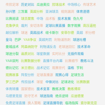
传控足球
历史对比
瓜迪奥拉
控球战术
中场核心
传球艺术
孙兴慜
三笘薰
英超分析
亚洲球员
规则漏洞
体育道德
比赛阅读
球员聚焦
中场
战术板
技术发展
伪九号
克鲁伊夫
裁判
安切洛蒂
足球比赛直播
数字观赛
高压逼抢
越位解析
球迷
英超战术
纽卡斯尔
安菲尔德
英超
积分榜
皇马
巴萨
VAR争议
英超判罚
利物浦热刺
球迷吐槽
曼城战术
阿森纳防守
利物浦反击
老球迷回忆
技术革命
球迷分裂
画质对比
球星数据
实时比分
无插件观看
VAR误判
比赛数据分析
直播平台内幕
比赛细节
教练斗法
德比记忆
米兰德比
战术记忆
观赛世代
温格
亨利
观赛故事
阵型分析
足球直播源
观赛心得
足球生活
梦三巴萨
传控战术
球星
中锋对比
足球进化
比赛数据
体育转播
国家德比
技术变革
教练决策
教练博弈
马德里竞技
防守艺术
球迷指南
绝杀逆转
瓜迪德里
免费足球直播
换人策略
足球直播导航
临场指挥
索尔斯克亚