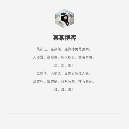
某某博客
风亦过，花欲落，遍野枯黄尽萧索。
天亦短，夜愈寒，冬来秋去，暖春尚晚。
烦，烦，烦！
世情薄，人情恶，面热心凉谁人错。
爱亦完，恨亦瞒，只盼忘却，往昔繁远。
难，难，难！