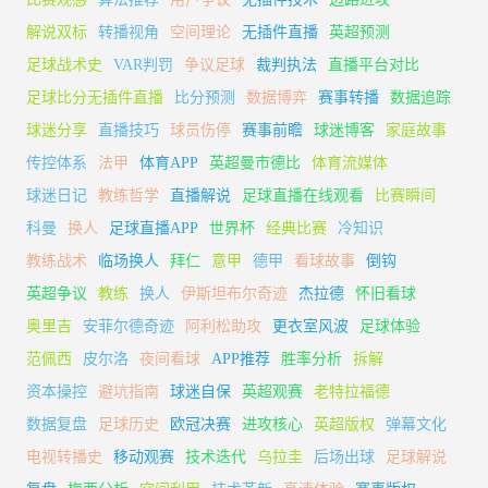
解说双标
转播视角
空间理论
无插件直播
英超预测
足球战术史
VAR判罚
争议足球
裁判执法
直播平台对比
足球比分无插件直播
比分预测
数据博弈
赛事转播
数据追踪
球迷分享
直播技巧
球员伤停
赛事前瞻
球迷博客
家庭故事
传控体系
法甲
体育APP
英超曼市德比
体育流媒体
球迷日记
教练哲学
直播解说
足球直播在线观看
比赛瞬间
科曼
换人
足球直播APP
世界杯
经典比赛
冷知识
教练战术
临场换人
拜仁
意甲
德甲
看球故事
倒钩
英超争议
教练
换人
伊斯坦布尔奇迹
杰拉德
怀旧看球
奥里吉
安菲尔德奇迹
阿利松助攻
更衣室风波
足球体验
范佩西
皮尔洛
夜间看球
APP推荐
胜率分析
拆解
资本操控
避坑指南
球迷自保
英超观赛
老特拉福德
数据复盘
足球历史
欧冠决赛
进攻核心
英超版权
弹幕文化
电视转播史
移动观赛
技术迭代
乌拉圭
后场出球
足球解说