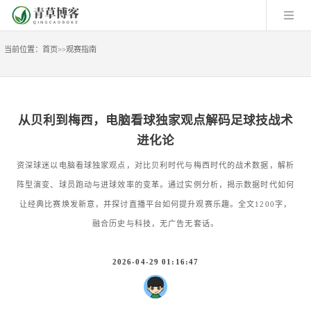
当前位置：
首页
>>
观赛指南
从贝利到梅西，电脑看球独家观点解码足球技战术
进化论
资深球迷以电脑看球独家观点，对比贝利时代与梅西时代的战术数据，解析
阵型演变、球员跑动与进球效率的变革。通过实例分析，揭示数据时代如何
让经典比赛焕发新意，并探讨直播平台如何提升观赛乐趣。全文1200字，
融合历史与科技，无广告无套话。
2026-04-29 01:16:47