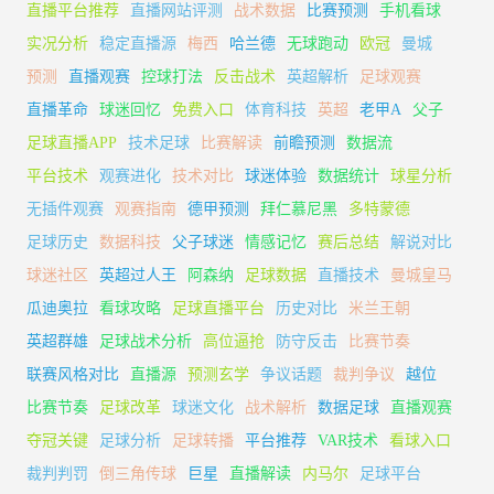
直播平台推荐
直播网站评测
战术数据
比赛预测
手机看球
实况分析
稳定直播源
梅西
哈兰德
无球跑动
欧冠
曼城
预测
直播观赛
控球打法
反击战术
英超解析
足球观赛
直播革命
球迷回忆
免费入口
体育科技
英超
老甲A
父子
足球直播APP
技术足球
比赛解读
前瞻预测
数据流
平台技术
观赛进化
技术对比
球迷体验
数据统计
球星分析
无插件观赛
观赛指南
德甲预测
拜仁慕尼黑
多特蒙德
足球历史
数据科技
父子球迷
情感记忆
赛后总结
解说对比
球迷社区
英超过人王
阿森纳
足球数据
直播技术
曼城皇马
瓜迪奥拉
看球攻略
足球直播平台
历史对比
米兰王朝
英超群雄
足球战术分析
高位逼抢
防守反击
比赛节奏
联赛风格对比
直播源
预测玄学
争议话题
裁判争议
越位
比赛节奏
足球改革
球迷文化
战术解析
数据足球
直播观赛
夺冠关键
足球分析
足球转播
平台推荐
VAR技术
看球入口
裁判判罚
倒三角传球
巨星
直播解读
内马尔
足球平台