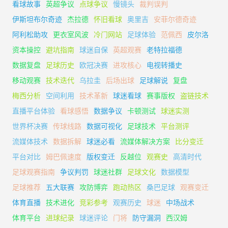
看球故事
英超争议
点球争议
慢镜头
裁判误判
伊斯坦布尔奇迹
杰拉德
怀旧看球
奥里吉
安菲尔德奇迹
阿利松助攻
更衣室风波
冷门网站
足球体验
范佩西
皮尔洛
资本操控
避坑指南
球迷自保
英超观赛
老特拉福德
数据复盘
足球历史
欧冠决赛
进攻核心
电视转播史
移动观赛
技术迭代
乌拉圭
后场出球
足球解说
复盘
梅西分析
空间利用
技术革新
球迷看球
赛事版权
盗链技术
直播平台体验
看球感悟
数据争议
卡顿测试
球迷实测
世界杯决赛
传球线路
数据可视化
足球技术
平台测评
流媒体技术
数据拆解
球迷必看
流媒体解决方案
比分变迁
平台对比
姆巴佩速度
版权变迁
反越位
观赛史
高清时代
足球观赛指南
争议判罚
球迷社群
足球文化
数据模型
足球推荐
五大联赛
攻防博弈
跑动热区
桑巴足球
观赛变迁
体育直播
技术进化
竞彩参考
观赛历史
球迷
中场战术
体育平台
进球纪录
球迷评论
门将
防守漏洞
西汉姆