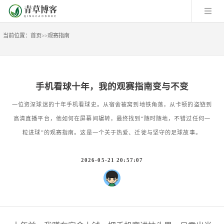
当前位置：
首页
>>
观赛指南
手机看球十年，我的观赛指南变与不变
一位资深球迷的十年手机看球史。从宿舍被窝到地铁角落，从卡顿的盗链到
高清直播平台，他如何在屏幕间辗转，最终找到“随时随地，不错过任何一
粒进球”的观赛指南。这是一个关于热爱、迁徙与坚守的足球故事。
2026-05-21 20:57:07