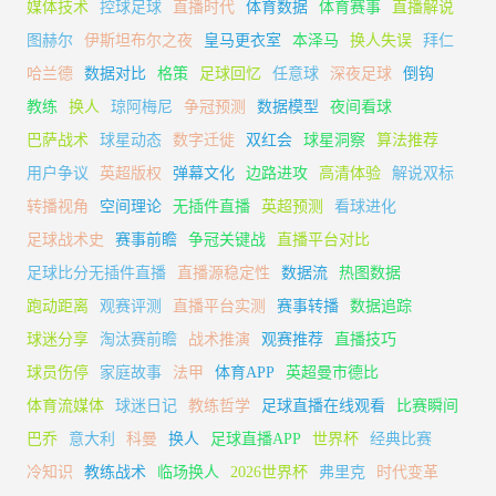
媒体技术
控球足球
直播时代
体育数据
体育赛事
直播解说
图赫尔
伊斯坦布尔之夜
皇马更衣室
本泽马
换人失误
拜仁
哈兰德
数据对比
格策
足球回忆
任意球
深夜足球
倒钩
教练
换人
琼阿梅尼
争冠预测
数据模型
夜间看球
巴萨战术
球星动态
数字迁徙
双红会
球星洞察
算法推荐
用户争议
英超版权
弹幕文化
边路进攻
高清体验
解说双标
转播视角
空间理论
无插件直播
英超预测
看球进化
足球战术史
赛事前瞻
争冠关键战
直播平台对比
足球比分无插件直播
直播源稳定性
数据流
热图数据
跑动距离
观赛评测
直播平台实测
赛事转播
数据追踪
球迷分享
淘汰赛前瞻
战术推演
观赛推荐
直播技巧
球员伤停
家庭故事
法甲
体育APP
英超曼市德比
体育流媒体
球迷日记
教练哲学
足球直播在线观看
比赛瞬间
巴乔
意大利
科曼
换人
足球直播APP
世界杯
经典比赛
冷知识
教练战术
临场换人
2026世界杯
弗里克
时代变革