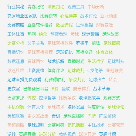
行业揭秘
青春记忆
球员跑动
观赛工具
中场分析
克罗地亚国家队
比赛逆转
心理博弈
战术讨论
亚冠预测
比赛前瞻
直播软件推荐
数据造假
进球集锦
观赛变迁
工体往事
热刺
绝杀
熬夜看球
赌球
球迷警惕
足球故事
比赛分析
父子关系
足球直播软件
罗德里
前锋
足球情感
直播记忆
足球直播推荐
足球记忆
直播变迁
体育媒体
数据迷思
看球回忆
战术拆解
直播时光
生活哲学
足球科技
球迷社群
比赛复盘
体育评论
足球裁判
C罗绝杀
亚冠联赛
足球直播免费观看
利雅得胜利
争议判罚
足球热血
转会
更衣室
巴黎圣日耳曼
B费
曼联
防守体系
战术革命
巴塞罗那
传控
控球哲学
比赛争议
老球迷故事
观赛方式
手机观赛
体育文化
足球技术
媒体发展
深度解读
足球评论
英超联赛
更衣室故事
青训
足球直播网
巴萨
阵型解读
英超前瞻
足球规则
比赛判罚
范巴斯滕
中锋战术
比赛管理
逆转
英超直播
进球分析
教练视角
球迷日常
英超吐槽