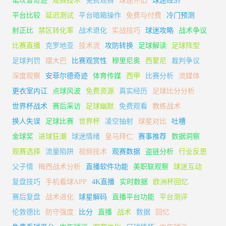
诺坎普奇迹
观赛技术
免费观赛
球迷怀旧
球迷经济
平台比较
延迟测试
平台暗箱操作
免费与付费
冷门预测
射正比
禁区转化率
战术退化
实战技巧
球迷攻略
战术争议
比赛直播
克罗地亚
技术流
攻防转换
足球解读
足球阵型
足球判罚
摆大巴
比赛观赏性
穆里尼奥
西蒙尼
裁判争议
深度观察
安菲尔德奇迹
体育传媒
西甲
比赛分析
流媒体
更衣室内讧
点球风波
免费资源
真实经历
足球比分分析
世界杯战术
赛后采访
足球幽默
免费观看
教练战术
换人失误
足球比赛
世界杯
凌空抽射
球星对比
吐槽
金球奖
进球狂潮
球迷情绪
皇马拜仁
赛事推荐
数据洞察
观赛选择
流量陷阱
视频技术
观赛数据
盗链分析
行业反思
父子情
梅西战术分析
直播软件功能
美职联观察
球迷互动
复盘技巧
手机看球APP
4K直播
实时数据
欧洲杯回忆
赛后复盘
战术进化
球星解码
直播平台功能
平台测评
伦敦德比
防守强度
比分
直播
战术
数据
回忆