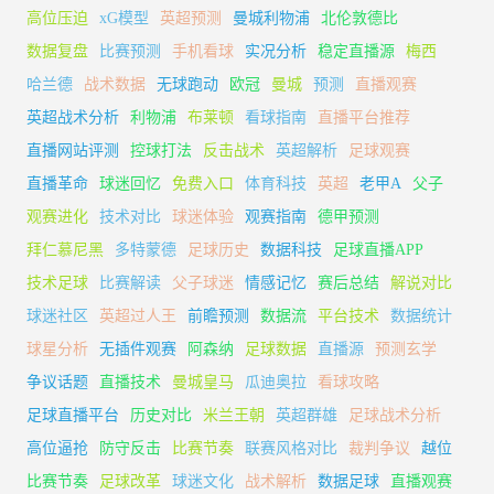
高位压迫
xG模型
英超预测
曼城利物浦
北伦敦德比
数据复盘
比赛预测
手机看球
实况分析
稳定直播源
梅西
哈兰德
战术数据
无球跑动
欧冠
曼城
预测
直播观赛
英超战术分析
利物浦
布莱顿
看球指南
直播平台推荐
直播网站评测
控球打法
反击战术
英超解析
足球观赛
直播革命
球迷回忆
免费入口
体育科技
英超
老甲A
父子
观赛进化
技术对比
球迷体验
观赛指南
德甲预测
拜仁慕尼黑
多特蒙德
足球历史
数据科技
足球直播APP
技术足球
比赛解读
父子球迷
情感记忆
赛后总结
解说对比
球迷社区
英超过人王
前瞻预测
数据流
平台技术
数据统计
球星分析
无插件观赛
阿森纳
足球数据
直播源
预测玄学
争议话题
直播技术
曼城皇马
瓜迪奥拉
看球攻略
足球直播平台
历史对比
米兰王朝
英超群雄
足球战术分析
高位逼抢
防守反击
比赛节奏
联赛风格对比
裁判争议
越位
比赛节奏
足球改革
球迷文化
战术解析
数据足球
直播观赛