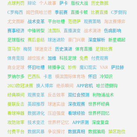
点球判罚
辩论
个人故事
萨卡
版权大战
历史数据
C罗梅西
姆巴佩哈兰德
季前赛
直播卡顿
比赛直播
C罗倒钩
尤文图斯
战术变革
平台吐槽
范德萨
观赛策略
淘汰赛博弈
赛事经济
中锋转型
法国队
直播演变
战术演进
伤病影响
足球版权
赛后总结
球迷进阶
豪门兴衰
深度解析
新星崛起
亚马尔
梅努
球迷变迁
历史演进
体育直播
足球比赛
体育竞技
越位技术
加维
科技足球
免费
付费观赛
商业足球
怀旧吐槽
转播争议
妙传
魔幻现实
VAR
萨拉赫
罗纳尔多
巴西队
卡恩
横滨国际体育场
怀旧
冷知识
2023欧冠决赛
换人博弈
绝杀瞬间
APP宕机
哈兰德倒钩
经典瞬间
观赛变革
反击效率
双红会预测
利物浦战术
曼联反击
英超推荐
球迷实战
深夜观赛
世界杯经典
看球神器
数据进化
压迫强度
看球经验
世界杯回忆
攻防效率
技术变迁
世界杯记忆
APP评测
深度复盘
付费平台
数据风暴
争议探讨
数据真相
数据骗局
禁区跑位