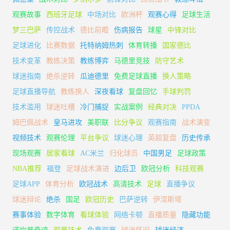
观赛故事
西班牙足球
中场对比
欧洲杯
观赛心得
足球生活
梦三巴萨
传控战术
德比前瞻
伤病报告
球星
中锋对比
足球进化
比赛数据
托特纳姆热刺
体育转播
国家德比
技术变革
教练决策
教练博弈
马德里竞技
防守艺术
球迷指南
绝杀逆转
瓜迪德里
免费足球直播
换人策略
足球直播导航
教练换人
深夜看球
复盘回忆
手球判罚
技术滥用
球迷吐槽
冷门捕捉
实战案例
经典对决
PPDA
姆巴佩战术
皇马进攻
美职联
比分争议
观赛指南
战术演变
视频技术
观赛伦理
平台争议
球迷心理
英超复盘
历史传承
现场观赛
居家看球
AC米兰
归化球员
中国男足
足球政策
NBA推荐
福登
足球战术演进
边后卫
欧冠分析
科技观赛
足球APP
体育分析
欧冠战术
高清技术
足球
直播争议
球迷辩论
绝杀
国足
欧冠历史
巴萨逆转
伊涅斯塔
赛事体验
数字体育
看球体验
网络卡顿
直播质量
隐藏功能