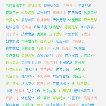
高清直播平台
足球往事
观赛进化论
信号技术
足球战术
直播平台
越位规则
裁判判罚
英超转播
西甲信号
盗播争议
数据对比
触球热图
数据看球
传控足球
体能极限
现代足球
足球前瞻
德比战
阵型转换
观赛记忆
家庭足球
亚洲赛事
父子情深
技术发展
克洛普
足球哲学
阵型解析
深度分析
战术解读
2026世界杯
画质吐槽
延迟问题
付费会员
赛季数据
免费观看
转会传闻
老将
高清流
XG模型
传球数据
英超观察
直播源选择
盗播
球迷权益
足球经济
科瓦契奇
克罗地亚足球
中场控制
亚洲足球
世预赛
沙特阿拉伯
澳大利亚
梦三巴萨
传控足球
历史对比
瓜迪奥拉
阵型变化
全攻全守
阿尔瓦雷斯
控球战术
米兰德比
战术记忆
观赛世代
巨星搭档
中锋
球员聚焦
中场
战术板
勒沃库森
数字媒体
安切洛蒂
足球比赛直播
直播生态
体育记忆
越位争议
阿尔特塔
位置革命
高清转播
越位判罚
足球怀旧
罗本
足球直播高清
4K画质
曼城战术