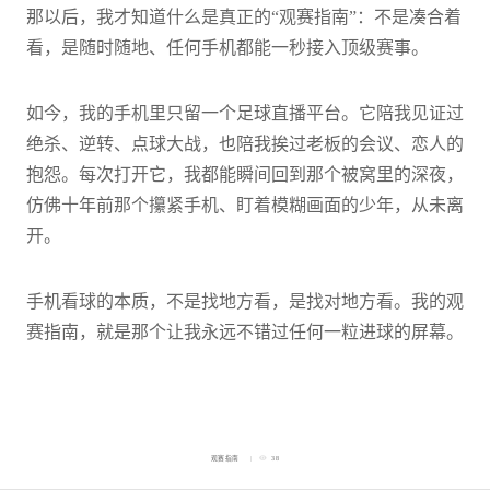
那以后，我才知道什么是真正的“观赛指南”：不是凑合着
看，是随时随地、任何手机都能一秒接入顶级赛事。
如今，我的手机里只留一个足球直播平台。它陪我见证过
绝杀、逆转、点球大战，也陪我挨过老板的会议、恋人的
抱怨。每次打开它，我都能瞬间回到那个被窝里的深夜，
仿佛十年前那个攥紧手机、盯着模糊画面的少年，从未离
开。
手机看球的本质，不是找地方看，是找对地方看。我的观
赛指南，就是那个让我永远不错过任何一粒进球的屏幕。
观赛指南
38