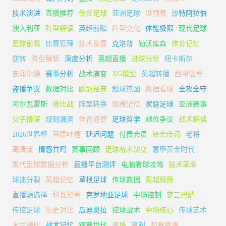
技术演进
直播推荐
传控足球
亚洲足球
世预赛
沙特阿拉伯
澳大利亚
阵型解读
英超前瞻
阵型变化
体能极限
现代足球
足球前瞻
比赛管理
技术发展
克洛普
勒沃库森
体育记忆
逆转
阵型解析
深度分析
英超直播
进球分析
纽卡斯尔
安菲尔德
赛事分析
战术演变
XG模型
英超转播
西甲信号
盗播争议
数据对比
欧冠经典
触球热图
数据看球
全攻全守
阿尔瓦雷斯
德比战
阵型转换
观赛记忆
家庭足球
亚洲赛事
父子情深
规则漏洞
体育道德
足球哲学
越位争议
战术解读
2026世界杯
画质吐槽
延迟问题
付费会员
转会传闻
老将
高清流
情感共鸣
赛事回顾
足球战术演变
意甲黄金时代
现代足球数据分析
直播平台测评
电脑看球攻略
技术革命
球迷分裂
英超记忆
草根足球
传球数据
英超观察
直播源选择
科瓦契奇
克罗地亚足球
中场控制
梦三巴萨
传控足球
历史对比
瓜迪奥拉
控球战术
中场核心
传球艺术
米兰德比
战术记忆
观赛世代
温格
亨利
观赛故事