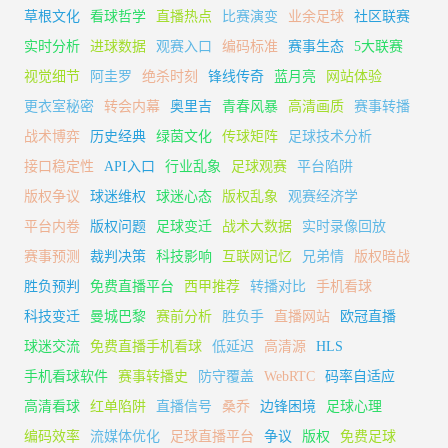
草根文化
看球哲学
直播热点
比赛演变
业余足球
社区联赛
实时分析
进球数据
观赛入口
编码标准
赛事生态
5大联赛
视觉细节
阿圭罗
绝杀时刻
锋线传奇
蓝月亮
网站体验
更衣室秘密
转会内幕
奥里吉
青春风暴
高清画质
赛事转播
战术博弈
历史经典
绿茵文化
传球矩阵
足球技术分析
接口稳定性
API入口
行业乱象
足球观赛
平台陷阱
版权争议
球迷维权
球迷心态
版权乱象
观赛经济学
平台内卷
版权问题
足球变迁
战术大数据
实时录像回放
赛事预测
裁判决策
科技影响
互联网记忆
兄弟情
版权暗战
胜负预判
免费直播平台
西甲推荐
转播对比
手机看球
科技变迁
曼城巴黎
赛前分析
胜负手
直播网站
欧冠直播
球迷交流
免费直播手机看球
低延迟
高清源
HLS
手机看球软件
赛事转播史
防守覆盖
WebRTC
码率自适应
高清看球
红单陷阱
直播信号
桑乔
边锋困境
足球心理
编码效率
流媒体优化
足球直播平台
争议
版权
免费足球