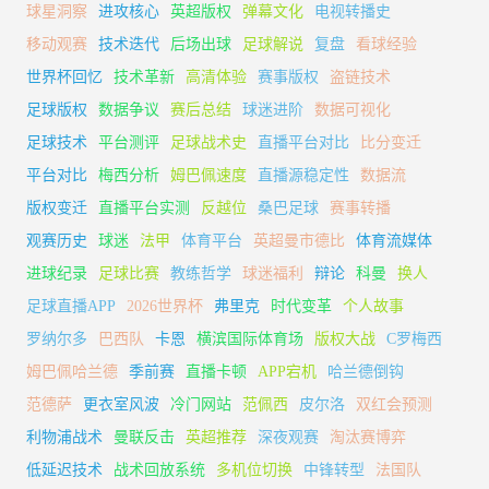
球星洞察
进攻核心
英超版权
弹幕文化
电视转播史
移动观赛
技术迭代
后场出球
足球解说
复盘
看球经验
世界杯回忆
技术革新
高清体验
赛事版权
盗链技术
足球版权
数据争议
赛后总结
球迷进阶
数据可视化
足球技术
平台测评
足球战术史
直播平台对比
比分变迁
平台对比
梅西分析
姆巴佩速度
直播源稳定性
数据流
版权变迁
直播平台实测
反越位
桑巴足球
赛事转播
观赛历史
球迷
法甲
体育平台
英超曼市德比
体育流媒体
进球纪录
足球比赛
教练哲学
球迷福利
辩论
科曼
换人
足球直播APP
2026世界杯
弗里克
时代变革
个人故事
罗纳尔多
巴西队
卡恩
横滨国际体育场
版权大战
C罗梅西
姆巴佩哈兰德
季前赛
直播卡顿
APP宕机
哈兰德倒钩
范德萨
更衣室风波
冷门网站
范佩西
皮尔洛
双红会预测
利物浦战术
曼联反击
英超推荐
深夜观赛
淘汰赛博弈
低延迟技术
战术回放系统
多机位切换
中锋转型
法国队