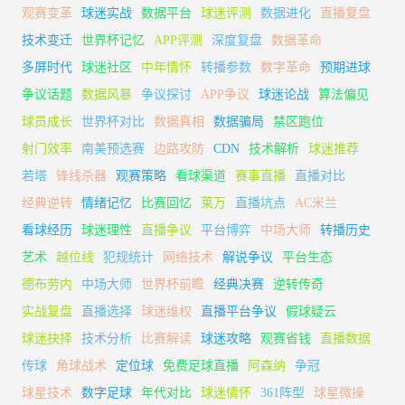
观赛变革
球迷实战
数据平台
球迷评测
数据进化
直播复盘
技术变迁
世界杯记忆
APP评测
深度复盘
数据革命
多屏时代
球迷社区
中年情怀
转播参数
数字革命
预期进球
争议话题
数据风暴
争议探讨
APP争议
球迷论战
算法偏见
球员成长
世界杯对比
数据真相
数据骗局
禁区跑位
射门效率
南美预选赛
边路攻防
CDN
技术解析
球迷推荐
若塔
锋线杀器
观赛策略
看球渠道
赛事直播
直播对比
经典逆转
情绪记忆
比赛回忆
莱万
直播坑点
AC米兰
看球经历
球迷理性
直播争议
平台博弈
中场大师
转播历史
艺术
越位线
犯规统计
网络技术
解说争议
平台生态
德布劳内
中场大师
世界杯前瞻
经典决赛
逆转传奇
实战复盘
直播选择
球迷维权
直播平台争议
假球疑云
球迷抉择
技术分析
比赛解读
球迷攻略
观赛省钱
直播数据
传球
角球战术
定位球
免费足球直播
阿森纳
争冠
球星技术
数字足球
年代对比
球迷情怀
361阵型
球星微操