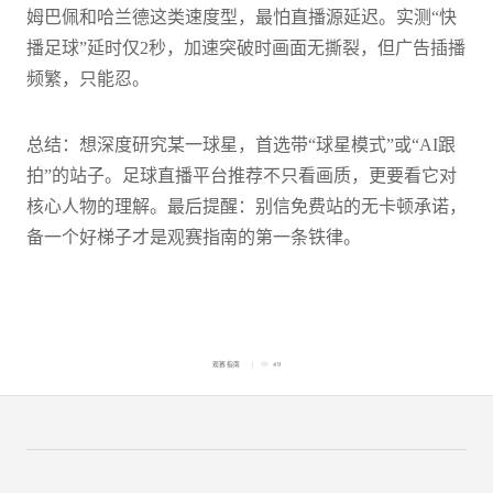
姆巴佩和哈兰德这类速度型，最怕直播源延迟。实测“快
播足球”延时仅2秒，加速突破时画面无撕裂，但广告插播
频繁，只能忍。
总结：想深度研究某一球星，首选带“球星模式”或“AI跟
拍”的站子。足球直播平台推荐不只看画质，更要看它对
核心人物的理解。最后提醒：别信免费站的无卡顿承诺，
备一个好梯子才是观赛指南的第一条铁律。
观赛指南
49