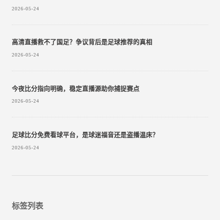
2026-05-24
高清直播救不了国足？争议背后是足球推荐的真相
2026-05-24
今夜比分指向明确，稳定直播源助你捕捉赛点
2026-05-24
足球比分免费看球平台，是球迷福音还是盗播温床？
2026-05-24
标签列表