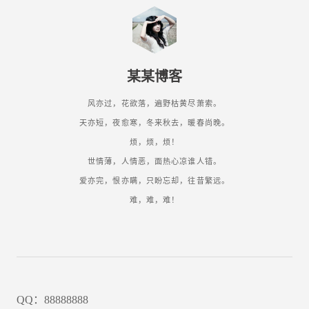
某某博客
风亦过，花欲落，遍野枯黄尽萧索。
天亦短，夜愈寒，冬来秋去，暖春尚晚。
烦，烦，烦！
世情薄，人情恶，面热心凉谁人错。
爱亦完，恨亦瞒，只盼忘却，往昔繁远。
难，难，难！
QQ：88888888