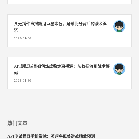
从无插件直播窥见巨星本色，足球比分背后的战术浮
沉
2026-04-30
API测试栏目如何炼成稳定直播源：从数据流到战术解
码
2026-04-30
热门文章
API测试栏目手机看球：英超争冠关键战精准预测