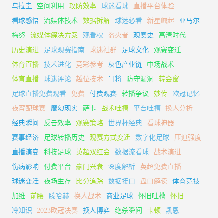
乌拉圭
空间利用
攻防效率
球迷看球
直播平台体验
看球感悟
流媒体技术
数据拆解
球迷必看
新星崛起
亚马尔
梅努
流媒体解决方案
观看权
盗火者
观赛史
高清时代
历史演进
足球观赛指南
球迷社群
足球文化
观赛变迁
体育直播
技术进化
竞彩参考
灰色产业链
中场战术
体育直播
球迷评论
越位技术
门将
防守漏洞
转会窗
足球直播免费观看
免费
付费观赛
转播争议
妙传
欧冠记忆
夜宵配球赛
魔幻现实
萨卡
战术吐槽
平台吐槽
换人分析
经典瞬间
反击效率
观赛策略
世界杯经典
看球神器
赛事经济
足球转播历史
观赛方式变迁
数字化足球
压迫强度
直播演变
科技足球
英超双红会
数据流看球
战术演进
伤病影响
付费平台
豪门兴衰
深度解析
英超免费直播
球迷变迁
夜场生存
比分追踪
数据接口
盘口解读
体育竞技
加维
前腰
滕哈赫
换人战术
商业足球
怀旧吐槽
怀旧
冷知识
2023欧冠决赛
换人博弈
绝杀瞬间
卡顿
凯恩