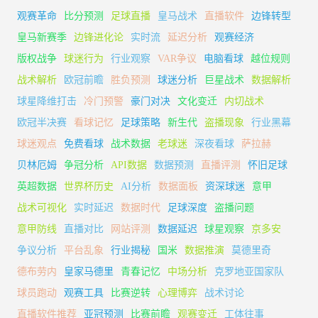
观赛革命
比分预测
足球直播
皇马战术
直播软件
边锋转型
皇马新赛季
边锋进化论
实时流
延迟分析
观赛经济
版权战争
球迷行为
行业观察
VAR争议
电脑看球
越位规则
战术解析
欧冠前瞻
胜负预测
球迷分析
巨星战术
数据解析
球星降维打击
冷门预警
豪门对决
文化变迁
内切战术
欧冠半决赛
看球记忆
足球策略
新生代
盗播现象
行业黑幕
球迷观点
免费看球
战术数据
老球迷
深夜看球
萨拉赫
贝林厄姆
争冠分析
API数据
数据预测
直播评测
怀旧足球
英超数据
世界杯历史
AI分析
数据面板
资深球迷
意甲
战术可视化
实时延迟
数据时代
足球深度
盗播问题
意甲防线
直播对比
网站评测
数据延迟
球星观察
京多安
争议分析
平台乱象
行业揭秘
国米
数据推演
莫德里奇
德布劳内
皇家马德里
青春记忆
中场分析
克罗地亚国家队
球员跑动
观赛工具
比赛逆转
心理博弈
战术讨论
直播软件推荐
亚冠预测
比赛前瞻
观赛变迁
工体往事