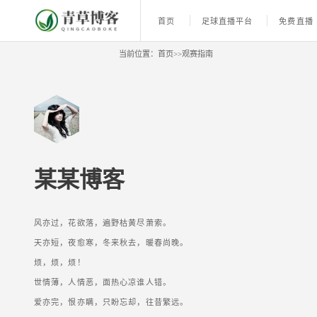
首页
足球直播平台
免费直播
当前位置：
首页
>>
观赛指南
某某博客
风亦过，花欲落，遍野枯黄尽萧索。
天亦短，夜愈寒，冬来秋去，暖春尚晚。
烦，烦，烦！
世情薄，人情恶，面热心凉谁人错。
爱亦完，恨亦瞒，只盼忘却，往昔繁远。