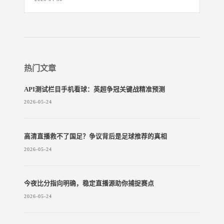
热门文章
API测试栏目手机看球：英超争冠关键战精准预测
2026-05-24
高清直播救不了国足？争议背后是足球推荐的真相
2026-05-24
今夜比分指向明确，稳定直播源助你捕捉赛点
2026-05-24