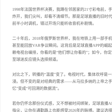
1998年法国世界杯决赛，我蹲在邻居家的21寸彩电前
炸开，我们尖叫，却看不清细节。那是足球直播的旧时
前半小时调机，错过开场只能听收音机补剧情。
二十年后，2018年俄罗斯世界杯，我在地铁上用一部手
甚至能回放VAR争议瞬间。这背后是足球直播APP的崛
赖电视台编排，你看的是“他们想让你看的”；如今，你
至球迷反应镜头选择频道。
对比之下，转播的“温度”变了。电视时代，集体欢呼是一
浸。但不变的是对经典的需求——从马拉多纳的上帝之手
忆”变成“可回溯的数据流”。
若你仍怀念那份仪式感，又不想被时间绑架，足球直播AP
指尖，让你在通勤路上也能感受2026年的脉搏。建议选