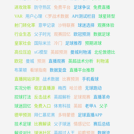
进攻效率
防守热区
免费平台
足球争议
免费直播
VAR
用户心理
C罗战术数据
API测试栏目
球星转型
射门转化率
意甲记录
沙特联赛
球迷选择
观赛体验
行业生态
父子时光
观赛回忆
欧冠预测
数据足球
皇家社会
国际米兰
冷门
足球推荐
预期进球
高位压迫
xG模型
英超预测
曼城利物浦
北伦敦德比
欧冠
曼城
预测
直播观赛
英超战术分析
利物浦
布莱顿
看球指南
数据复盘
直播平台推荐
直播网站评测
战术数据
比赛预测
手机看球
实况分析
稳定直播源
梅西
哈兰德
无球跑动
控球打法
反击战术
英超解析
足球观赛
直播革命
球迷回忆
免费入口
体育科技
英超
老甲A
父子
德甲预测
拜仁慕尼黑
多特蒙德
足球直播APP
技术足球
比赛解读
父子球迷
情感记忆
赛后总结
解说对比
球迷社区
英超过人王
前瞻预测
数据流