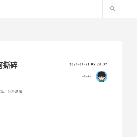
Search
何撕碎
2026-04-21 05:20:37
admin
表现，分析瓜迪
。