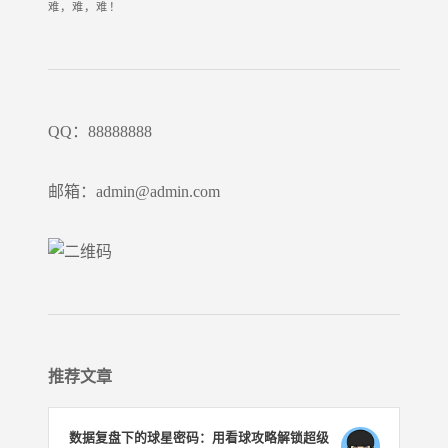
难，难，难！
QQ：88888888
邮箱：admin@admin.com
推荐文章
数据复盘下的球星密码：用看球攻略解锁超级