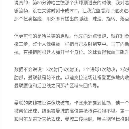
说真的，第80分钟哈兰德那个头球顶进去的时候，我对
够流畅，没在关键时刻卡成PPT，让我完整看到了这次
那个扭身摆脱，用外脚背搓出的弧线，球速、旋转、落
但更可怕的是哈兰德的启动。他先向近点慢跑，就在利桑
撤三步，整个人像弹簧一样把自己发射到空中。马丁内
抗，直接把阿根廷人弹开半个身位。这球看得我血压飙
数据不会说谎：8次射门6次射正，2个进球1次助攻，3
肋部，曼联就是防不住。瓜迪奥拉这场让福登更多地内收
曼联腰位和后卫线之间那片区域来回传导。
曼联的防线被扯得像块破布。卡塞米罗累到抽筋，他一
撤帮忙出球，结果被曼城的高位逼抢抢得狼狈不堪。第
和阿尔瓦雷斯夹抢丢球，曼城三传两倒，哈兰德轻松推