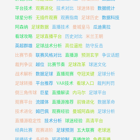
平台技术
观赛进化
技术对比
球迷体验
数据统计
球星分析
无插件观赛
观赛指南
足球历史
数据科技
阿森纳
足球数据
直播技术
曼城皇马
瓜迪奥拉
看球攻略
足球直播平台
历史对比
米兰王朝
英超群雄
足球战术分析
高位逼抢
防守反击
比赛节奏
联赛风格对比
直播源
预测玄学
争议话题
裁判争议
越位
比赛节奏
足球改革
球迷文化
战术解析
数据足球
直播观赛
夺冠关键
足球分析
足球转播
平台推荐
VAR技术
看球入口
裁判判罚
倒三角传球
巨星
直播解读
内马尔
足球平台
观赛平台
流媒体
直播源推荐
前锋进化
数据革命
技术进化
姆巴佩
观赛经验
曼城阿森纳
足球分析
直播源稳定性
技术分析
球迷经验
高清平台
经典比赛
观赛进阶
足球预测
五大联赛
老球迷
转播技术
多视角
延迟控制
直播体验
免费直播