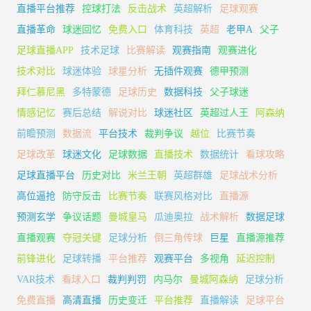
直播平台推荐
控球打法
反击战术
英超解析
足球观赛
直播革命
球迷回忆
免费入口
体育科技
英超
老甲A
父子
足球直播APP
技术足球
比赛解读
观赛指南
观赛进化
技术对比
球迷体验
球星分析
无插件观赛
德甲预测
拜仁慕尼黑
多特蒙德
足球历史
数据科技
父子球迷
情感记忆
赛后总结
解说对比
球迷社区
英超过人王
阿森纳
前瞻预测
数据流
平台技术
裁判争议
越位
比赛节奏
足球改革
球迷文化
足球数据
直播技术
数据统计
看球攻略
足球直播平台
历史对比
米兰王朝
英超群雄
足球战术分析
高位逼抢
防守反击
比赛节奏
联赛风格对比
直播源
预测玄学
争议话题
曼城皇马
瓜迪奥拉
战术解析
数据足球
直播观赛
夺冠关键
足球分析
倒三角传球
巨星
直播源推荐
前锋进化
足球转播
平台推荐
观赛平台
多视角
延迟控制
VAR技术
看球入口
裁判判罚
内马尔
曼城阿森纳
足球分析
免费直播
高清直播
历史变迁
平台推荐
直播解读
足球平台