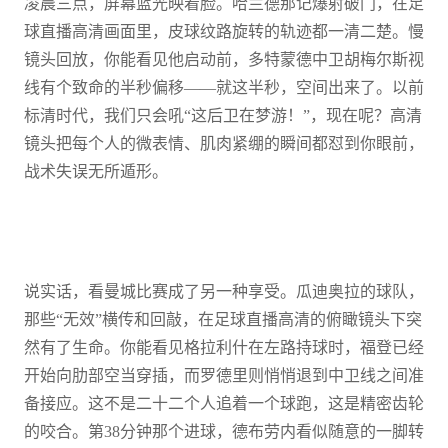
凌晨三点，屏幕蓝光映着脸。哈兰德那记爆射破门，在足
球直播高清画面里，皮球纹路旋转的轨迹都一清二楚。慢
镜头回放，你能看见他启动前，多特蒙德中卫胡梅尔斯视
线有个致命的半秒偏移——就这半秒，空间出来了。以前
标清时代，我们只会吼“这后卫在梦游！”，现在呢？高清
镜头把每个人的微表情、肌肉紧绷的瞬间都怼到你眼前，
战术失误无所遁形。
说实话，看曼城比赛成了另一种享受。瓜迪奥拉的球队，
那些“无效”横传和回敲，在足球直播高清的俯瞰镜头下突
然有了生命。你能看见格拉利什在左路持球时，福登已经
开始向肋部空当穿插，而罗德里则悄悄退到中卫线之间准
备接应。这不是二十二个人追着一个球跑，这是精密齿轮
的咬合。第38分钟那个进球，德布劳内看似随意的一脚转