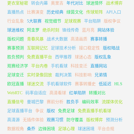
更衣室秘密
转会内幕
奥里吉
年代对比
球迷情怀
战术博弈
直播热点
比赛演变
历史经典
绿茵文化
传球矩阵
API入口
行业乱象
5大联赛
视觉细节
足球观赛
平台陷阱
版权争议
球迷维权
阿圭罗
绝杀时刻
锋线传奇
蓝月亮
网站体验
版权问题
青春风暴
战术大数据
高清画质
赛事转播
赛事预测
互联网记忆
足球技术分析
接口稳定性
版权暗战
胜负预判
免费直播平台
西甲推荐
球迷心态
版权乱象
观赛经济学
平台内卷
手机看球
科技变迁
直播网站
足球变迁
实时录像回放
裁判决策
科技影响
兄弟情
欧冠直播
球迷交流
手机看球软件
赛事转播史
低延迟
HLS
WebRTC
码率自适应
高清看球
红单陷阱
转播对比
直播信号
曼城巴黎
赛前分析
胜负手
编码效率
流媒体优化
足球直播平台
争议
版权
免费足球
免费直播手机看球
高清源
无插件体验
观赛习惯
防守覆盖
版权博弈
预测分析
数据视角
桑乔
边锋困境
足球心理
球迷困境
平台合规