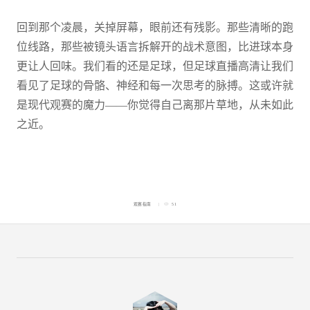
回到那个凌晨，关掉屏幕，眼前还有残影。那些清晰的跑
位线路，那些被镜头语言拆解开的战术意图，比进球本身
更让人回味。我们看的还是足球，但足球直播高清让我们
看见了足球的骨骼、神经和每一次思考的脉搏。这或许就
是现代观赛的魔力——你觉得自己离那片草地，从未如此
之近。
观赛指南
51