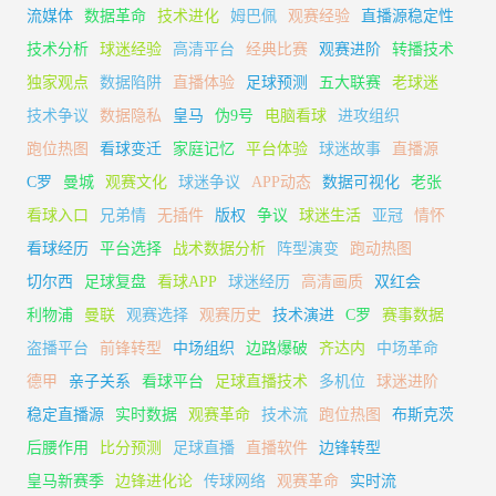
流媒体
数据革命
技术进化
姆巴佩
观赛经验
直播源稳定性
技术分析
球迷经验
高清平台
经典比赛
观赛进阶
转播技术
独家观点
数据陷阱
直播体验
足球预测
五大联赛
老球迷
技术争议
数据隐私
皇马
伪9号
电脑看球
进攻组织
跑位热图
看球变迁
家庭记忆
平台体验
球迷故事
直播源
C罗
曼城
观赛文化
球迷争议
APP动态
数据可视化
老张
看球入口
兄弟情
无插件
版权
争议
球迷生活
亚冠
情怀
看球经历
平台选择
战术数据分析
阵型演变
跑动热图
切尔西
足球复盘
看球APP
球迷经历
高清画质
双红会
利物浦
曼联
观赛选择
观赛历史
技术演进
C罗
赛事数据
盗播平台
前锋转型
中场组织
边路爆破
齐达内
中场革命
德甲
亲子关系
看球平台
足球直播技术
多机位
球迷进阶
稳定直播源
实时数据
观赛革命
技术流
跑位热图
布斯克茨
后腰作用
比分预测
足球直播
直播软件
边锋转型
皇马新赛季
边锋进化论
传球网络
观赛革命
实时流