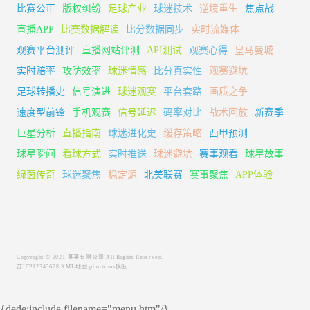
比赛公正
版权纠纷
足球产业
球迷技术
逆境重生
焦点战
直播APP
比赛数据解读
比分数据同步
实时流媒体
观赛平台测评
直播网站评测
API测试
观赛心得
皇马曼城
实时赔率
攻防效率
球迷情感
比分真实性
观赛避坑
足球转播史
信号演进
球迷观赛
平台套路
画质之争
速度型前锋
手机观赛
信号延迟
码率对比
战术回放
新赛季
巨星分析
直播指南
球迷进化史
缓存策略
西甲预测
球星瞬间
看球方式
实时推送
球迷避坑
赛事观看
球星故事
绿茵传奇
球迷聚焦
稳定源
北美联赛
赛事聚焦
APP体验
Copyright © 2021 某某有限公司 All Rights Reserved.
苏ICP12345678
XML地图
pbootcms模板
{dede:include filename="menu.htm"/}