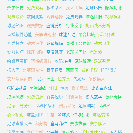
数字体育
免费观看
教练战术
换人失误
足球比赛
隐藏功能
观赛设备
数据洞察
观赛选择
免费观赛
球迷怀旧
视频技术
球迷经济
观赛数据
盗链分析
行业反思
梅西战术分析
直播软件功能
美职联观察
球迷互动
平台比较
延迟测试
赛后复盘
战术进化
球星解码
直播平台功能
战术退化
实战技巧
球迷攻略
高清观赛
老球迷回忆
克洛波
哈维西蒙斯
阿斯顿维拉
攻防转换
足球解读
足球判罚
摆大巴
比赛观赏性
穆里尼奥
西蒙尼
裁判争议
阵型博弈
安菲尔德奇迹
马竞
萨里
拉齐奥
乌龙球
争议换人
C罗世界波
高清回放
怀旧
情感
帽子戏法
更衣室内讧
点球风波
免费资源
真实经历
判罚争议
换人玄学
替补奇兵
足球比分分析
世界杯战术
赛后采访
足球幽默
世界杯
凌空抽射
球星对比
吐槽
金球奖
进球狂潮
球迷情绪
足球直播大全
积分榜
皇马拜仁
赛事推荐
赛事解读
流量陷阱
赛后分析
父子情
复盘技巧
手机看球APP
4K直播