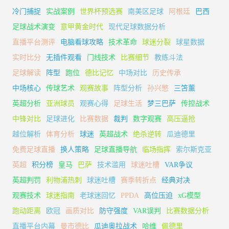
冷门捕捉
实战案例
世界杯预选赛
南美区足球
阿根廷
巴西
足球战术演变
意甲黄金时代
现代足球数据分析
直播平台测评
电脑看球攻略
技术革命
球迷分裂
球星数据
实时比分
无插件观看
门线技术
比赛细节
教练斗法
足球解读
阵型
跑位
德比记忆
中场对比
历史传承
中场核心
传球艺术
观赛故事
阵型分析
孙兴慜
三笘薰
英超分析
亚洲球员
观赛心得
足球生活
梦三巴萨
传控战术
中锋对比
足球进化
比赛数据
裁判
数字观赛
高压逼抢
越位解析
体育分析
球迷
英超战术
绝杀逆转
瓜迪德里
免费足球直播
换人策略
足球直播导航
临场指挥
索尔斯克亚
英超
积分榜
皇马
巴萨
技术滥用
球迷吐槽
VAR争议
英超判罚
利物浦热刺
球迷吐槽
赛季转折点
经典对决
观赛技术
球迷指南
老球迷回忆
PPDA
高位压迫
xG模型
跑动距离
欧冠
画质对比
防守强度
VAR误判
比赛数据分析
直播平台内幕
曼市德比
瓜迪奥拉战术
哈维
佩德里