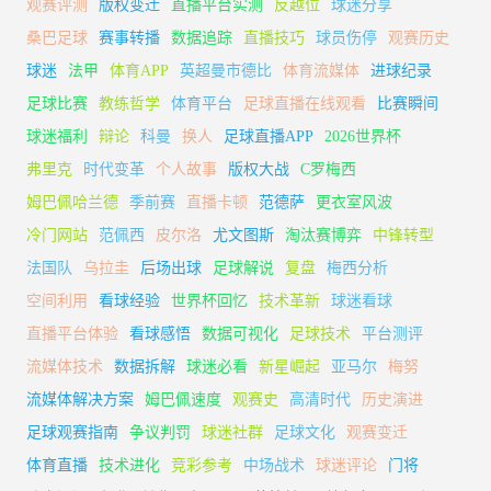
观赛评测
版权变迁
直播平台实测
反越位
球迷分享
桑巴足球
赛事转播
数据追踪
直播技巧
球员伤停
观赛历史
球迷
法甲
体育APP
英超曼市德比
体育流媒体
进球纪录
足球比赛
教练哲学
体育平台
足球直播在线观看
比赛瞬间
球迷福利
辩论
科曼
换人
足球直播APP
2026世界杯
弗里克
时代变革
个人故事
版权大战
C罗梅西
姆巴佩哈兰德
季前赛
直播卡顿
范德萨
更衣室风波
冷门网站
范佩西
皮尔洛
尤文图斯
淘汰赛博弈
中锋转型
法国队
乌拉圭
后场出球
足球解说
复盘
梅西分析
空间利用
看球经验
世界杯回忆
技术革新
球迷看球
直播平台体验
看球感悟
数据可视化
足球技术
平台测评
流媒体技术
数据拆解
球迷必看
新星崛起
亚马尔
梅努
流媒体解决方案
姆巴佩速度
观赛史
高清时代
历史演进
足球观赛指南
争议判罚
球迷社群
足球文化
观赛变迁
体育直播
技术进化
竞彩参考
中场战术
球迷评论
门将