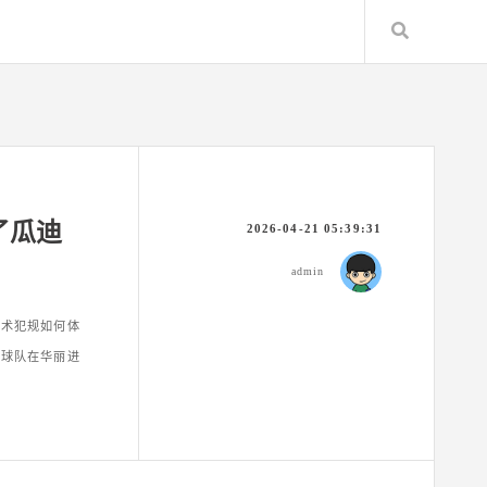
Search
了瓜迪
2026-04-21 05:39:31
admin
战术犯规如何体
军球队在华丽进