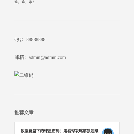
难，难，难！
QQ：88888888
邮箱：admin@admin.com
推荐文章
数据复盘下的球星密码：用看球攻略解锁超级