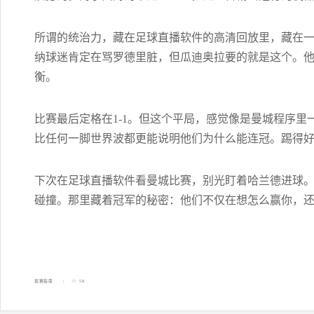
所谓的统治力，藏在足球直播软件的高清回放里，藏在
纳球迷肯定在骂罗德里脏，但瓜迪奥拉要的就是这个。
衡。
比赛最后定格在1-1。但这个平局，感觉像是曼城程序
比任何一脚世界波都更能说明他们为什么能连冠。踢得
下次在足球直播软件看曼城比赛，别光盯着哈兰德进球
碰撞。那里藏着冠军的秘密：他们不仅在想怎么赢你，还
观赛指南
58