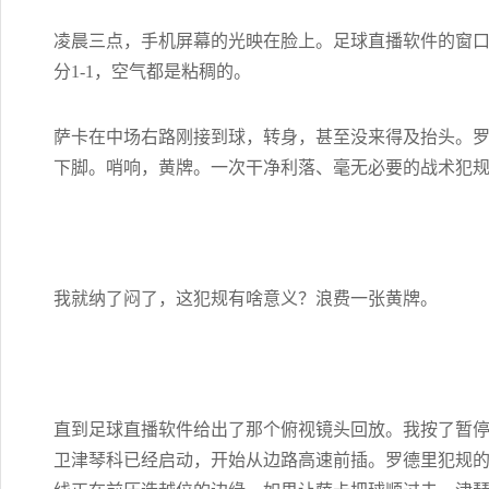
凌晨三点，手机屏幕的光映在脸上。足球直播软件的窗口
分1-1，空气都是粘稠的。
萨卡在中场右路刚接到球，转身，甚至没来得及抬头。
下脚。哨响，黄牌。一次干净利落、毫无必要的战术犯
我就纳了闷了，这犯规有啥意义？浪费一张黄牌。
直到足球直播软件给出了那个俯视镜头回放。我按了暂
卫津琴科已经启动，开始从边路高速前插。罗德里犯规