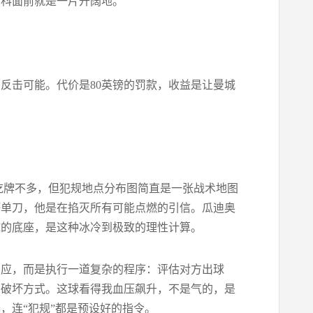
琴科面前就是一片开阔地。
反击可能。代价是80英镑的罚款，收益是让曼城
，吃牌不多，但犯规地点分布图简直是一张战术地图
坏单刀，他是在掐灭所有可能点燃的引信。瓜迪奥
球的底座，是这种冰冷到极致的理性计算。
反应，而是执行一道复杂的程序：评估对方出球
的破坏方式。这球看得我血压飙升，不是气的，是
，连“犯规”都是预设好的指令。