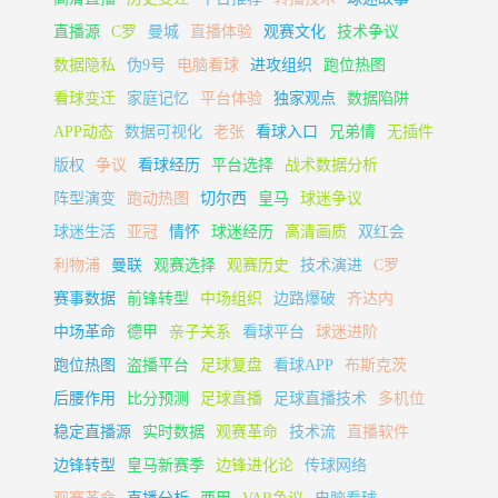
直播源
C罗
曼城
直播体验
观赛文化
技术争议
数据隐私
伪9号
电脑看球
进攻组织
跑位热图
看球变迁
家庭记忆
平台体验
独家观点
数据陷阱
APP动态
数据可视化
老张
看球入口
兄弟情
无插件
版权
争议
看球经历
平台选择
战术数据分析
阵型演变
跑动热图
切尔西
皇马
球迷争议
球迷生活
亚冠
情怀
球迷经历
高清画质
双红会
利物浦
曼联
观赛选择
观赛历史
技术演进
C罗
赛事数据
前锋转型
中场组织
边路爆破
齐达内
中场革命
德甲
亲子关系
看球平台
球迷进阶
跑位热图
盗播平台
足球复盘
看球APP
布斯克茨
后腰作用
比分预测
足球直播
足球直播技术
多机位
稳定直播源
实时数据
观赛革命
技术流
直播软件
边锋转型
皇马新赛季
边锋进化论
传球网络