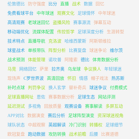
伦敦德比
防守强度
比分
直播
战术
数据
回忆
免费看球平台
中年球迷
观赛文化
足球情怀
中年球迷
高清观赛
老球迷回忆
盗播风险
赛事源流
弹幕互动
移动端优化
流媒体配置
传控哲学
足球深度分析
生涯转型
技术特点
直播导航
克洛波
哈维西蒙斯
阿斯顿维拉
球星战术
单核带队
阵型分析
比赛复盘
球迷争论
维尔茨
战术预测
体能管理
诺坎普
阿隆索
德比
体育数据分析
马竞
网络回忆
萨里
拉齐奥
乌龙球
争议换人
年轻球迷
现场声
C罗世界波
高清回放
怀旧
情感
帽子戏法
热苏斯
补时点球
判罚争议
换人玄学
替补奇兵
球迷争议
付费模式
足球直播网址
恩佐
赛事数据分析
足球生态
网站评测
延迟测试
多视角
回放质量
观赛设备
赛事解读
多屏互动
APP对比
数据演变
赛后分析
足球阵型演变
资深球迷视角
球队状态
中超观察
英超解读
冷门识别
转播权
足球细节
欧冠复盘
跑动数据
攻防转换
战术前瞻
后腰
比赛道德