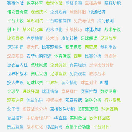
赛事体验
数字体育
看球体验
网络卡顿
直播质量
隐藏功能
诺坎普奇迹
观赛技术
免费观赛
球迷怀旧
球迷经济
平台比较
延迟测试
平台暗箱操作
免费与付费
冷门预测
射正比
禁区转化率
战术退化
实战技巧
球迷攻略
战术争议
比赛直播
克罗地亚
技术流
攻防转换
足球解读
足球阵型
足球判罚
摆大巴
比赛观赏性
穆里尼奥
西蒙尼
裁判争议
深度观察
安菲尔德奇迹
体育传媒
西甲
比赛分析
流媒体
更衣室内讧
点球风波
免费资源
真实经历
足球比分分析
世界杯战术
赛后采访
足球幽默
免费观看
教练战术
换人失误
足球比赛
世界杯
凌空抽射
球星对比
吐槽
金球奖
进球狂潮
球迷情绪
皇马拜仁
赛事推荐
数据洞察
观赛选择
流量陷阱
视频技术
观赛数据
盗链分析
行业反思
父子情
梅西战术分析
直播软件功能
美职联观察
球迷互动
复盘技巧
手机看球APP
4K直播
实时数据
欧洲杯回忆
赛后复盘
战术进化
球星解码
直播平台功能
平台测评