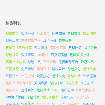
标签列表
球星聚焦
数据分析
战术复盘
比赛解析
足球直播
深度阅读
球迷故事
高清直播平台
战术分析
观赛体验
足球直播平台推荐
深度解析
无插件直播
足球比分
战术分析
球迷视角
数据解读
API测试
直播源质量
足球数据分析
赛事转播技术
球迷工具
平台评测
免费看球平台
欧冠决赛
直播推荐
免费看球
高清直播
版权争议
球迷文化
足球战术
直播平台
比分分析
观赛技巧
足球文化
看球体验
生活感悟
足球直播平台推荐
数据直播
球队阵型
进攻效率
防守热区
免费平台
足球争议
免费直播
VAR
用户心理
C罗战术数据
API测试栏目
球星转型
射门转化率
意甲记录
沙特联赛
球迷选择
观赛体验
行业生态
父子时光
观赛回忆
欧冠预测