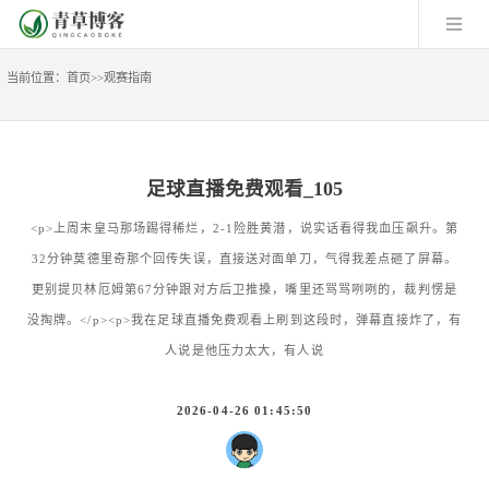
当前位置：
首页
>>
观赛指南
足球直播免费观看_105
<p>上周末皇马那场踢得稀烂，2-1险胜黄潜，说实话看得我血压飙升。第
32分钟莫德里奇那个回传失误，直接送对面单刀，气得我差点砸了屏幕。
更别提贝林厄姆第67分钟跟对方后卫推搡，嘴里还骂骂咧咧的，裁判愣是
没掏牌。</p><p>我在足球直播免费观看上刷到这段时，弹幕直接炸了，有
人说是他压力太大，有人说
2026-04-26 01:45:50