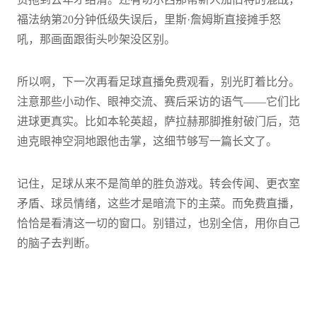
福法纳第20分钟低级失误后，里斯·詹姆斯直接摊手怒
吼，那画面跟街头吵架没区别。
所以啊，下一次再看足球直播免费观看，别光盯着比分。
注意那些小动作、眼神交流、赛后采访的语气——它们比
进球更真实。比如本轮英超，萨拉赫那脚推射破门后，范
迪克眼神空洞地跟他击掌，这细节够写一篇长文了。
记住，足球从来不是简单的胜负游戏。转会传闻、更衣室
矛盾、球员情绪，这些才是暗流下的主菜。而免费直播，
恰恰是看清这一切的窗口。别错过，也别全信，用你自己
的脑子去判断。