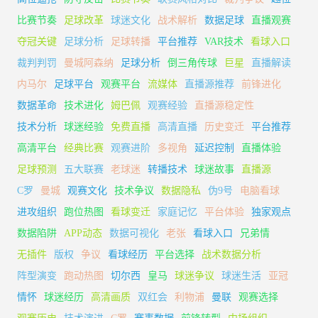
比赛节奏
足球改革
球迷文化
战术解析
数据足球
直播观赛
夺冠关键
足球分析
足球转播
平台推荐
VAR技术
看球入口
裁判判罚
曼城阿森纳
足球分析
倒三角传球
巨星
直播解读
内马尔
足球平台
观赛平台
流媒体
直播源推荐
前锋进化
数据革命
技术进化
姆巴佩
观赛经验
直播源稳定性
技术分析
球迷经验
免费直播
高清直播
历史变迁
平台推荐
高清平台
经典比赛
观赛进阶
多视角
延迟控制
直播体验
足球预测
五大联赛
老球迷
转播技术
球迷故事
直播源
C罗
曼城
观赛文化
技术争议
数据隐私
伪9号
电脑看球
进攻组织
跑位热图
看球变迁
家庭记忆
平台体验
独家观点
数据陷阱
APP动态
数据可视化
老张
看球入口
兄弟情
无插件
版权
争议
看球经历
平台选择
战术数据分析
阵型演变
跑动热图
切尔西
皇马
球迷争议
球迷生活
亚冠
情怀
球迷经历
高清画质
双红会
利物浦
曼联
观赛选择