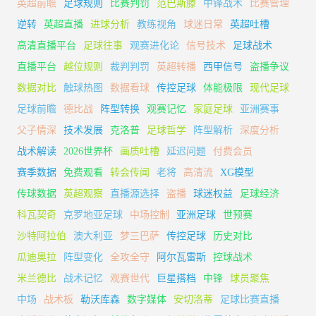
英超前瞻
足球规则
比赛判罚
范巴斯滕
中锋战术
比赛管理
逆转
英超直播
进球分析
教练视角
球迷日常
英超吐槽
高清直播平台
足球往事
观赛进化论
信号技术
足球战术
直播平台
越位规则
裁判判罚
英超转播
西甲信号
盗播争议
数据对比
触球热图
数据看球
传控足球
体能极限
现代足球
足球前瞻
德比战
阵型转换
观赛记忆
家庭足球
亚洲赛事
父子情深
技术发展
克洛普
足球哲学
阵型解析
深度分析
战术解读
2026世界杯
画质吐槽
延迟问题
付费会员
赛季数据
免费观看
转会传闻
老将
高清流
XG模型
传球数据
英超观察
直播源选择
盗播
球迷权益
足球经济
科瓦契奇
克罗地亚足球
中场控制
亚洲足球
世预赛
沙特阿拉伯
澳大利亚
梦三巴萨
传控足球
历史对比
瓜迪奥拉
阵型变化
全攻全守
阿尔瓦雷斯
控球战术
米兰德比
战术记忆
观赛世代
巨星搭档
中锋
球员聚焦
中场
战术板
勒沃库森
数字媒体
安切洛蒂
足球比赛直播