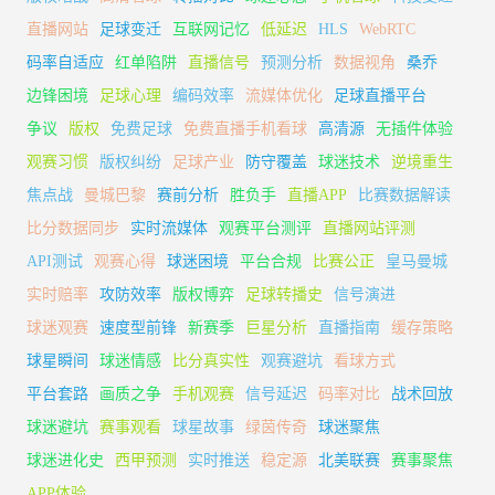
直播网站
足球变迁
互联网记忆
低延迟
HLS
WebRTC
码率自适应
红单陷阱
直播信号
预测分析
数据视角
桑乔
边锋困境
足球心理
编码效率
流媒体优化
足球直播平台
争议
版权
免费足球
免费直播手机看球
高清源
无插件体验
观赛习惯
版权纠纷
足球产业
防守覆盖
球迷技术
逆境重生
焦点战
曼城巴黎
赛前分析
胜负手
直播APP
比赛数据解读
比分数据同步
实时流媒体
观赛平台测评
直播网站评测
API测试
观赛心得
球迷困境
平台合规
比赛公正
皇马曼城
实时赔率
攻防效率
版权博弈
足球转播史
信号演进
球迷观赛
速度型前锋
新赛季
巨星分析
直播指南
缓存策略
球星瞬间
球迷情感
比分真实性
观赛避坑
看球方式
平台套路
画质之争
手机观赛
信号延迟
码率对比
战术回放
球迷避坑
赛事观看
球星故事
绿茵传奇
球迷聚焦
球迷进化史
西甲预测
实时推送
稳定源
北美联赛
赛事聚焦
APP体验