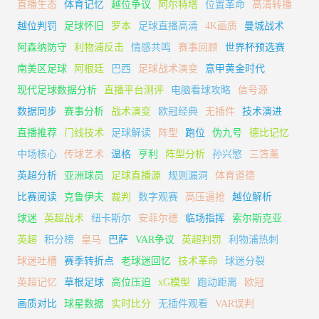
直播生态
体育记忆
越位争议
阿尔特塔
位置革命
高清转播
越位判罚
足球怀旧
罗本
足球直播高清
4K画质
曼城战术
阿森纳防守
利物浦反击
情感共鸣
赛事回顾
世界杯预选赛
南美区足球
阿根廷
巴西
足球战术演变
意甲黄金时代
现代足球数据分析
直播平台测评
电脑看球攻略
信号源
数据同步
赛事分析
战术演变
欧冠经典
无插件
技术演进
直播推荐
门线技术
足球解读
阵型
跑位
伪九号
德比记忆
中场核心
传球艺术
温格
亨利
阵型分析
孙兴慜
三笘薰
英超分析
亚洲球员
足球直播源
规则漏洞
体育道德
比赛阅读
克鲁伊夫
裁判
数字观赛
高压逼抢
越位解析
球迷
英超战术
纽卡斯尔
安菲尔德
临场指挥
索尔斯克亚
英超
积分榜
皇马
巴萨
VAR争议
英超判罚
利物浦热刺
球迷吐槽
赛季转折点
老球迷回忆
技术革命
球迷分裂
英超记忆
草根足球
高位压迫
xG模型
跑动距离
欧冠
画质对比
球星数据
实时比分
无插件观看
VAR误判