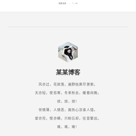
观赛指南
40
某某博客
风亦过，花欲落，遍野枯黄尽萧索。
天亦短，夜愈寒，冬来秋去，暖春尚晚。
烦，烦，烦！
世情薄，人情恶，面热心凉谁人错。
爱亦完，恨亦瞒，只盼忘却，往昔繁远。
难，难，难！