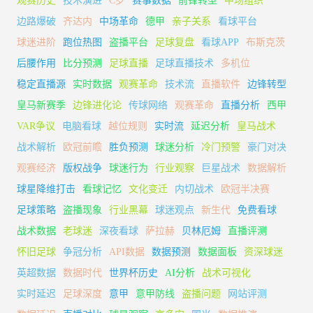
观赛历史
技术演进
C罗
赛事数据
前锋转型
中场组织
边路爆破
齐达内
中场革命
德甲
亲子关系
看球平台
球迷进阶
跑位热图
盗播平台
足球复盘
看球APP
布斯克茨
后腰作用
比分预测
足球直播
足球直播技术
多机位
稳定直播源
实时数据
观赛革命
技术流
直播软件
边锋转型
皇马新赛季
边锋进化论
传球网络
观赛革命
直播分析
西甲
VAR争议
电脑看球
越位规则
实时流
延迟分析
皇马战术
战术解析
欧冠前瞻
胜负预测
球迷分析
冷门预警
豪门对决
观赛经济
版权战争
球迷行为
行业观察
巨星战术
数据解析
球星降维打击
看球记忆
文化变迁
内切战术
欧冠半决赛
足球策略
盗播现象
行业黑幕
球迷观点
新生代
免费看球
战术数据
老球迷
深夜看球
萨拉赫
贝林厄姆
直播评测
怀旧足球
争冠分析
API数据
数据预测
数据面板
资深球迷
英超数据
数据时代
世界杯历史
AI分析
战术可视化
实时延迟
足球深度
意甲
意甲防线
盗播问题
网站评测