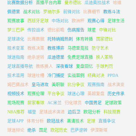
比赛数据分析
直播平台内幕
曼市德比
瓜迪奥拉战术
哈维
佩德里
战术对比
罗纳尔多
前锋对比
比赛细节
教练斗法
观赛故事
西班牙足球
中场对比
欧洲杯
观赛心得
足球生活
梦三巴萨
传控战术
德比前瞻
伤病报告
球星
中锋对比
足球进化
比赛数据
托特纳姆热刺
体育转播
国家德比
技术变革
教练决策
教练博弈
马德里竞技
防守艺术
球迷指南
绝杀逆转
瓜迪德里
免费足球直播
换人策略
足球直播导航
教练换人
深夜看球
复盘回忆
手球判罚
技术滥用
球迷吐槽
冷门捕捉
实战案例
经典对决
PPDA
姆巴佩战术
皇马进攻
美职联
比分争议
观赛指南
战术演变
视频技术
观赛伦理
平台争议
球迷心理
英超复盘
历史传承
现场观赛
居家看球
AC米兰
归化球员
中国男足
足球政策
NBA推荐
福登
足球战术演进
边后卫
欧冠分析
科技观赛
足球APP
体育分析
欧冠战术
高清技术
足球
直播争议
球迷辩论
绝杀
国足
欧冠历史
巴萨逆转
伊涅斯塔