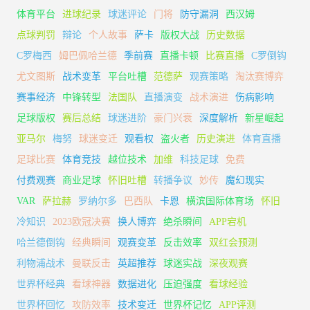
体育平台
进球纪录
球迷评论
门将
防守漏洞
西汉姆
点球判罚
辩论
个人故事
萨卡
版权大战
历史数据
C罗梅西
姆巴佩哈兰德
季前赛
直播卡顿
比赛直播
C罗倒钩
尤文图斯
战术变革
平台吐槽
范德萨
观赛策略
淘汰赛博弈
赛事经济
中锋转型
法国队
直播演变
战术演进
伤病影响
足球版权
赛后总结
球迷进阶
豪门兴衰
深度解析
新星崛起
亚马尔
梅努
球迷变迁
观看权
盗火者
历史演进
体育直播
足球比赛
体育竞技
越位技术
加维
科技足球
免费
付费观赛
商业足球
怀旧吐槽
转播争议
妙传
魔幻现实
VAR
萨拉赫
罗纳尔多
巴西队
卡恩
横滨国际体育场
怀旧
冷知识
2023欧冠决赛
换人博弈
绝杀瞬间
APP宕机
哈兰德倒钩
经典瞬间
观赛变革
反击效率
双红会预测
利物浦战术
曼联反击
英超推荐
球迷实战
深夜观赛
世界杯经典
看球神器
数据进化
压迫强度
看球经验
世界杯回忆
攻防效率
技术变迁
世界杯记忆
APP评测