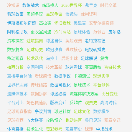
冷知识
教练战术
临场换人
2026世界杯
弗里克
时代变革
看球故事
英超争议
点球争议
慢镜头
裁判误判
伊斯坦布尔奇迹
杰拉德
怀旧看球
奥里吉
安菲尔德奇迹
阿利松助攻
更衣室风波
冷门网站
足球体验
范佩西
皮尔洛
资本操控
避坑指南
球迷自保
英超观赛
老特拉福德
数据复盘
足球历史
欧冠决赛
进攻核心
电视转播史
移动观赛
技术迭代
乌拉圭
后场出球
足球解说
复盘
梅西分析
空间利用
技术革新
球迷看球
赛事版权
盗链技术
直播平台体验
看球感悟
数据争议
卡顿测试
球迷实测
世界杯决赛
传球线路
数据可视化
足球技术
平台测评
流媒体技术
数据拆解
球迷必看
流媒体解决方案
比分变迁
平台对比
姆巴佩速度
版权变迁
反越位
观赛史
高清时代
足球观赛指南
争议判罚
球迷社群
足球文化
数据模型
足球推荐
五大联赛
攻防博弈
跑动热区
桑巴足球
观赛变迁
体育直播
技术进化
竞彩参考
观赛历史
球迷
中场战术