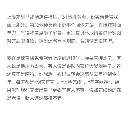
上周末皇马那场踢得稀烂，2-1险胜黄潜，说实话看得我
血压飙升。第32分钟莫德里奇那个回传失误，直接送对面
单刀，气得我差点砸了屏幕。更别提贝林厄姆第67分钟跟
对方后卫推搡，嘴里还骂骂咧咧的，裁判愣是没掏牌。
我在足球直播免费观看上刷到这段时，弹幕直接炸了，有
人说是他压力太大，有人说是跟队内某位大爷闹翻了。这
还真不是瞎猜。你想想，姆巴佩转会这事从去年拖到今
年，每天都是“明天官宣”、“体检完成”、“签字画押”，结
果呢？现在又爆出皇马更衣室有人不爽，说加薪续约的都
是老将，新人连球都摸不着。