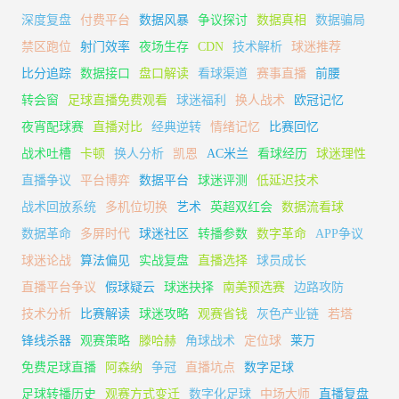
深度复盘
付费平台
数据风暴
争议探讨
数据真相
数据骗局
禁区跑位
射门效率
夜场生存
CDN
技术解析
球迷推荐
比分追踪
数据接口
盘口解读
看球渠道
赛事直播
前腰
转会窗
足球直播免费观看
球迷福利
换人战术
欧冠记忆
夜宵配球赛
直播对比
经典逆转
情绪记忆
比赛回忆
战术吐槽
卡顿
换人分析
凯恩
AC米兰
看球经历
球迷理性
直播争议
平台博弈
数据平台
球迷评测
低延迟技术
战术回放系统
多机位切换
艺术
英超双红会
数据流看球
数据革命
多屏时代
球迷社区
转播参数
数字革命
APP争议
球迷论战
算法偏见
实战复盘
直播选择
球员成长
直播平台争议
假球疑云
球迷抉择
南美预选赛
边路攻防
技术分析
比赛解读
球迷攻略
观赛省钱
灰色产业链
若塔
锋线杀器
观赛策略
滕哈赫
角球战术
定位球
莱万
免费足球直播
阿森纳
争冠
直播坑点
数字足球
足球转播历史
观赛方式变迁
数字化足球
中场大师
直播复盘