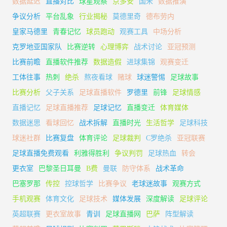
数据延迟
直播对比
球星观察
京多安
国米
数据推演
争议分析
平台乱象
行业揭秘
莫德里奇
德布劳内
皇家马德里
青春记忆
球员跑动
观赛工具
中场分析
克罗地亚国家队
比赛逆转
心理博弈
战术讨论
亚冠预测
比赛前瞻
直播软件推荐
数据造假
进球集锦
观赛变迁
工体往事
热刺
绝杀
熬夜看球
赌球
球迷警惕
足球故事
比赛分析
父子关系
足球直播软件
罗德里
前锋
足球情感
直播记忆
足球直播推荐
足球记忆
直播变迁
体育媒体
数据迷思
看球回忆
战术拆解
直播时光
生活哲学
足球科技
球迷社群
比赛复盘
体育评论
足球裁判
C罗绝杀
亚冠联赛
足球直播免费观看
利雅得胜利
争议判罚
足球热血
转会
更衣室
巴黎圣日耳曼
B费
曼联
防守体系
战术革命
巴塞罗那
传控
控球哲学
比赛争议
老球迷故事
观赛方式
手机观赛
体育文化
足球技术
媒体发展
深度解读
足球评论
英超联赛
更衣室故事
青训
足球直播网
巴萨
阵型解读