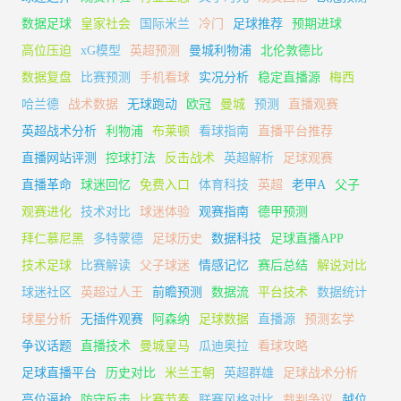
数据足球
皇家社会
国际米兰
冷门
足球推荐
预期进球
高位压迫
xG模型
英超预测
曼城利物浦
北伦敦德比
数据复盘
比赛预测
手机看球
实况分析
稳定直播源
梅西
哈兰德
战术数据
无球跑动
欧冠
曼城
预测
直播观赛
英超战术分析
利物浦
布莱顿
看球指南
直播平台推荐
直播网站评测
控球打法
反击战术
英超解析
足球观赛
直播革命
球迷回忆
免费入口
体育科技
英超
老甲A
父子
观赛进化
技术对比
球迷体验
观赛指南
德甲预测
拜仁慕尼黑
多特蒙德
足球历史
数据科技
足球直播APP
技术足球
比赛解读
父子球迷
情感记忆
赛后总结
解说对比
球迷社区
英超过人王
前瞻预测
数据流
平台技术
数据统计
球星分析
无插件观赛
阿森纳
足球数据
直播源
预测玄学
争议话题
直播技术
曼城皇马
瓜迪奥拉
看球攻略
足球直播平台
历史对比
米兰王朝
英超群雄
足球战术分析
高位逼抢
防守反击
比赛节奏
联赛风格对比
裁判争议
越位