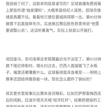
我就纳了闷了，这剧本到底是谁写的？足球直播免费观看
上那些所谓“独家爆料”，大概率是经纪人造势，但球员情
绪是真藏不住。看看哈兰德在曼城闹得那一出，第80分钟
被换下后直接摔毛巾，瓜迪奥拉赛后脸色铁青地说“他需
要调整心态”。这话听着客气，实际上就是公开敲打。
说回皇马，安切洛蒂这老狐狸最近也不淡定了。第85分钟
换下维尼修斯时，镜头扫过去，巴西人直接踢飞了水瓶
子，嘴里还嘟囔着什么。这球看得我浑身难受——明明上
赛季还团结得像铁板一块，现在怎么跟炸了锅似的？
其实更衣室故事比比赛本身还精彩。比如巴萨那套梅西走
后的闹剧，拉波尔塔天天喊“经济杠杆”，结果把德容的工
资拖到去年才结清。还有切尔西那帮新人加旧将的混战，