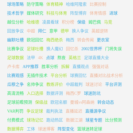
球场策略
防守策略
体育精神
哈维阿隆索
比赛控制
技术哲学
媒体研究
科技与体育
阵型博弈
体育情感
进球
越位分析
哈维德
凌晨看球
积分榜
保级
姆巴佩
马竞
回放争议
中超
拜仁
意甲
德甲
换人争议
英超逆转
幽默吐槽
欧冠回忆
梅西绝杀
梅西
转会传闻
更衣室
比赛争议
足球吐槽
换人魔幻
回忆杀
2002世界杯
门将失误
足球数据
法甲
4K
点球
熬夜
英格兰
足球直播大全
卢卡库
APP推荐
胜率分析
拆解
直播观点
强强对话
比赛观感
无插件技术
平台分析
球赛回忆
直播对比战术分析
瓜穆之争
名帅争议
教练评价
中超裁判
球迷讨论
平台评测
高清流畅
入口选择
数据评测
梅西C罗
球迷防坑
足球前瞻预测
保级战
欧冠名额
曼城vs阿森纳
转会动态
VAR判罚
争议足球
裁判执法
直播延迟
直播源争议
付费模式
球场记忆
跑动热区
数据江湖
球星专题
比分预测
数据博弈
工体
球迷博客
阵型变化
篮球迷转足球