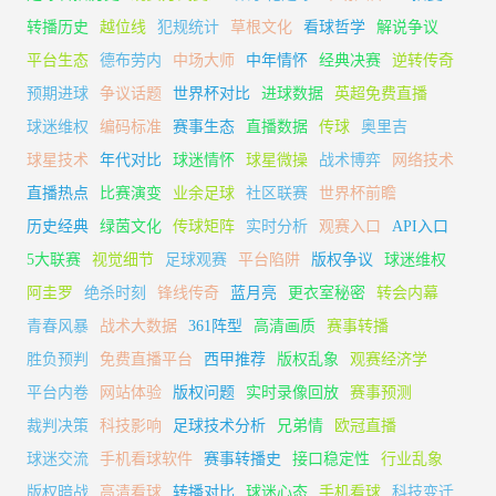
转播历史
越位线
犯规统计
草根文化
看球哲学
解说争议
平台生态
德布劳内
中场大师
中年情怀
经典决赛
逆转传奇
预期进球
争议话题
世界杯对比
进球数据
英超免费直播
球迷维权
编码标准
赛事生态
直播数据
传球
奥里吉
球星技术
年代对比
球迷情怀
球星微操
战术博弈
网络技术
直播热点
比赛演变
业余足球
社区联赛
世界杯前瞻
历史经典
绿茵文化
传球矩阵
实时分析
观赛入口
API入口
5大联赛
视觉细节
足球观赛
平台陷阱
版权争议
球迷维权
阿圭罗
绝杀时刻
锋线传奇
蓝月亮
更衣室秘密
转会内幕
青春风暴
战术大数据
361阵型
高清画质
赛事转播
胜负预判
免费直播平台
西甲推荐
版权乱象
观赛经济学
平台内卷
网站体验
版权问题
实时录像回放
赛事预测
裁判决策
科技影响
足球技术分析
兄弟情
欧冠直播
球迷交流
手机看球软件
赛事转播史
接口稳定性
行业乱象
版权暗战
高清看球
转播对比
球迷心态
手机看球
科技变迁