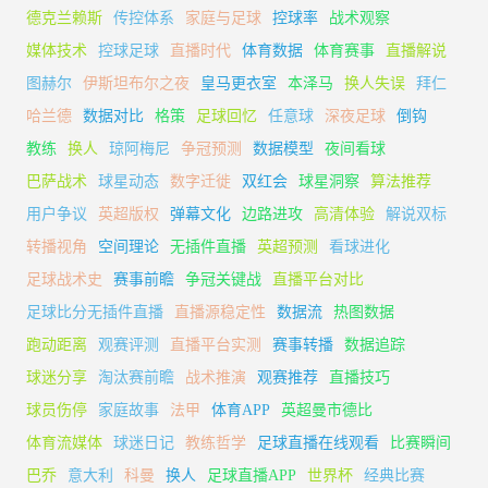
德克兰赖斯
传控体系
家庭与足球
控球率
战术观察
媒体技术
控球足球
直播时代
体育数据
体育赛事
直播解说
图赫尔
伊斯坦布尔之夜
皇马更衣室
本泽马
换人失误
拜仁
哈兰德
数据对比
格策
足球回忆
任意球
深夜足球
倒钩
教练
换人
琼阿梅尼
争冠预测
数据模型
夜间看球
巴萨战术
球星动态
数字迁徙
双红会
球星洞察
算法推荐
用户争议
英超版权
弹幕文化
边路进攻
高清体验
解说双标
转播视角
空间理论
无插件直播
英超预测
看球进化
足球战术史
赛事前瞻
争冠关键战
直播平台对比
足球比分无插件直播
直播源稳定性
数据流
热图数据
跑动距离
观赛评测
直播平台实测
赛事转播
数据追踪
球迷分享
淘汰赛前瞻
战术推演
观赛推荐
直播技巧
球员伤停
家庭故事
法甲
体育APP
英超曼市德比
体育流媒体
球迷日记
教练哲学
足球直播在线观看
比赛瞬间
巴乔
意大利
科曼
换人
足球直播APP
世界杯
经典比赛