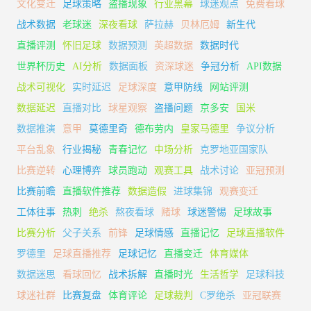
文化变迁
足球策略
盗播现象
行业黑幕
球迷观点
免费看球
战术数据
老球迷
深夜看球
萨拉赫
贝林厄姆
新生代
直播评测
怀旧足球
数据预测
英超数据
数据时代
世界杯历史
AI分析
数据面板
资深球迷
争冠分析
API数据
战术可视化
实时延迟
足球深度
意甲防线
网站评测
数据延迟
直播对比
球星观察
盗播问题
京多安
国米
数据推演
意甲
莫德里奇
德布劳内
皇家马德里
争议分析
平台乱象
行业揭秘
青春记忆
中场分析
克罗地亚国家队
比赛逆转
心理博弈
球员跑动
观赛工具
战术讨论
亚冠预测
比赛前瞻
直播软件推荐
数据造假
进球集锦
观赛变迁
工体往事
热刺
绝杀
熬夜看球
赌球
球迷警惕
足球故事
比赛分析
父子关系
前锋
足球情感
直播记忆
足球直播软件
罗德里
足球直播推荐
足球记忆
直播变迁
体育媒体
数据迷思
看球回忆
战术拆解
直播时光
生活哲学
足球科技
球迷社群
比赛复盘
体育评论
足球裁判
C罗绝杀
亚冠联赛