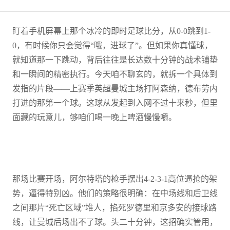
盯着手机屏幕上那个冰冷的即时足球比分，从0-0跳到1-
0，有时候你只会觉得“哦，进球了”。但如果你真懂球，
就知道那一下跳动，背后往往是长达数十分钟的战术铺垫
和一瞬间的精密执行。今天咱不聊玄的，就拆一个具体到
发指的片段——上赛季英超曼城主场打阿森纳，德布劳内
打进的那第一个球。这球从发起到入网不过十来秒，但里
面藏的玩意儿，够咱们喝一晚上啤酒慢慢嚼。
那场比赛开场，阿尔特塔的枪手摆出4-2-3-1高位逼抢的架
势，逼得特别凶。他们的策略很明确：在中场线和后卫线
之间那片“死亡区域”堆人，掐死罗德里和京多安的接球路
线，让曼城后场出不了球。头二十分钟，这招确实管用，