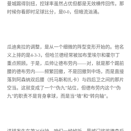
曼城踢得别扭，控球率虽然占优但都是无效横传回传。那
时候你看即时足球比分，是0-0，但暗流汹涌。
瓜迪奥拉的调整，是从一个细微的阵型变形开始的。他名
义上排的是4-3-3，但哈兰德经常被加布里埃尔和霍尔丁
重点照顾。于是，瓜帅让德布劳内——对，就是那个踢前
腰的德布劳内——频繁回撤，不是回撤到中场，而是直接
落到阿森纳双后腰（托马斯和扎卡）与四后卫之间的那片
空当。这就变成了一个“伪九”站位，但德布劳内这个“伪
九”的职责不是背身拿球，而是当“墙”和“转向轴”。