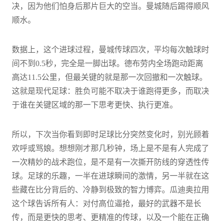
决，因为他们怕身后那片巨大的空当。曼城随后踢得顺风
顺水。
数据上，这个进球过程，曼城传球四次，平均每次触球时
间不到0.5秒，完全是一脚出球。德布劳内全场跑动距离
高达11.5公里，但最关键的就是那一次回撤和一次触球。
这就是现代足球：胜负可能不取决于谁跑得更多，而取决
于谁在关键区域的那一下思考更快、执行更准。
所以，下次当你看到即时足球比分突然变化时，别光顾着
欢呼或骂娘。想想刚才那几秒钟，场上是不是有人完成了
一次精妙的战术跑位，是不是有一次撕开防线的穿透性传
球。足球的乐趣，一半在进球瞬间的激情，另一半就在这
些藏在比分背后的、冷静到极致的智力博弈。瓜迪奥拉用
这个球告诉所有人：对付高位逼抢，最好的武器不是长
传，而是更快的思考、更精准的传球，以及一个能在正确