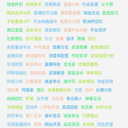
球迷怀旧
视频技术
观赛数据
盗链分析
行业反思
父子情
梅西战术分析
直播软件功能
美职联观察
球迷互动
复盘技巧
手机看球APP
平台暗箱操作
免费与付费
欧洲杯回忆
赛后复盘
战术进化
球星解码
直播平台功能
平台测评
伦敦德比
防守强度
比分
直播
战术
数据
回忆
免费看球平台
中年球迷
观赛文化
高清观赛
老球迷回忆
盗播风险
移动端优化
流媒体配置
传控哲学
足球深度分析
生涯转型
技术特点
直播导航
克洛波
哈维西蒙斯
阿斯顿维拉
攻防转换
足球解读
球星战术
单核带队
阵型分析
比赛复盘
球迷争论
维尔茨
战术预测
体能管理
诺坎普
阿隆索
德比
体育数据分析
马竞
西甲
比赛分析
网络回忆
萨里
拉齐奥
乌龙球
争议换人
弹幕互动
年轻球迷
现场声
C罗世界波
高清回放
热苏斯
补时点球
判罚争议
换人玄学
替补奇兵
球迷争议
付费模式
足球直播网址
恩佐
网站评测
延迟测试
多视角
回放质量