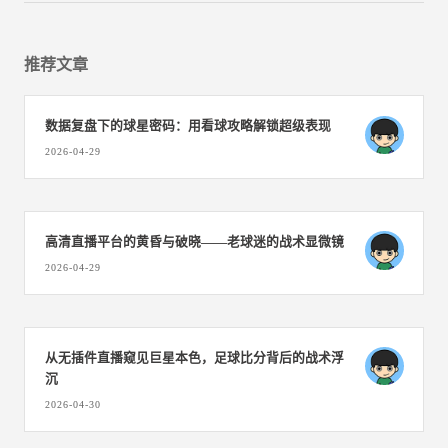
推荐文章
数据复盘下的球星密码：用看球攻略解锁超级表现
2026-04-29
高清直播平台的黄昏与破晓——老球迷的战术显微镜
2026-04-29
从无插件直播窥见巨星本色，足球比分背后的战术浮
沉
2026-04-30