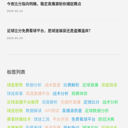
今夜比分指向明确，稳定直播源助你捕捉赛点
2026-05-24
足球比分免费看球平台，是球迷福音还是盗播温床？
2026-05-24
标签列表
球星聚焦
数据分析
战术复盘
比赛解析
足球直播
深度阅读
球迷故事
高清直播平台
战术分析
观赛体验
足球直播平台推荐
深度解析
无插件直播
足球比分
战术分析
球迷视角
数据解读
API测试
直播源质量
足球数据分析
赛事转播技术
球迷工具
平台评测
免费看球平台
欧冠决赛
直播推荐
免费看球
高清直播
版权争议
球迷文化
足球战术