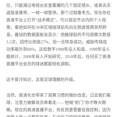
位，只能通过电视台反复重播的几个固定镜头，或者去买
盗版录像带，一帧一帧暂停。那个过程像考古。现在你在
高清平台上打开“战术模式”，可以锁定齐达内的个人视
角，看他如何在30米区域接球前先向左侧虚晃再突然转
身。叠加的数据面板会显示：他触球前的平均观察次数是
3.2次，回传比例是27%，但一旦转身成功，威胁传球成
功率飙升到68%。这些数字1988年没人知道，1998年没人
能统计，2008年有人开始研究，2018年后，任何买了高清
直播平台会员的球迷都能轻松调取。
这不是冷知识，这是足球理解的升级。
当然，高清化也带来了观赛习惯的微妙改变。过去我们看
球，注意力被解说员牵着走——他喊“射门”你才睁大眼
睛。现在的高清直播平台，你反而更需要自我控制，因为