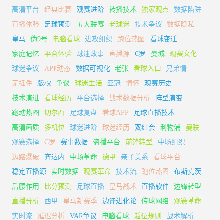
高清平台
经典比赛
观赛进阶
转播技术
独家观点
数据陷阱
直播体验
足球预测
五大联赛
老球迷
技术争议
数据隐私
皇马
伪9号
电脑看球
进攻组织
跑位热图
看球变迁
家庭记忆
平台体验
球迷故事
直播源
C罗
曼城
观赛文化
球迷争议
APP动态
数据可视化
老张
看球入口
兄弟情
无插件
版权
争议
球迷生活
亚冠
情怀
观赛历史
技术演进
看球经历
平台选择
战术数据分析
阵型演变
跑动热图
切尔西
足球复盘
看球APP
足球直播技术
高清画质
多机位
球迷进阶
球迷经历
双红会
利物浦
曼联
观赛选择
C罗
赛事数据
盗播平台
前锋转型
中场组织
边路爆破
齐达内
中场革命
德甲
亲子关系
看球平台
稳定直播源
实时数据
观赛革命
技术流
跑位热图
布斯克茨
后腰作用
比分预测
足球直播
皇马战术
直播软件
边锋转型
直播分析
西甲
皇马新赛季
边锋进化论
传球网络
观赛革命
实时流
延迟分析
VAR争议
电脑看球
越位规则
战术解析