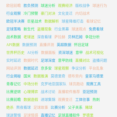
欧冠前瞻
胜负预测
球迷分析
观赛经济
版权战争
球迷行为
行业观察
冷门预警
豪门对决
文化变迁
内切战术
欧冠半决赛
巨星战术
数据解析
球星降维打击
看球记忆
足球策略
新生代
盗播现象
行业黑幕
球迷观点
免费看球
战术数据
老球迷
深夜看球
萨拉赫
贝林厄姆
争冠分析
API数据
数据预测
直播评测
英超数据
怀旧足球
世界杯历史
AI分析
数据面板
资深球迷
意甲
战术可视化
实时延迟
数据时代
足球深度
意甲防线
直播对比
盗播问题
网站评测
数据延迟
京多安
球星观察
争议分析
平台乱象
行业揭秘
国米
数据推演
莫德里奇
德布劳内
皇家马德里
青春记忆
中场分析
克罗地亚国家队
球员跑动
观赛工具
比赛逆转
心理博弈
战术讨论
直播软件推荐
亚冠预测
比赛前瞻
数据造假
进球集锦
观赛变迁
工体往事
热刺
绝杀
熬夜看球
足球故事
比赛分析
父子关系
赌球
球迷警惕
足球情感
直播记忆
足球直播软件
罗德里