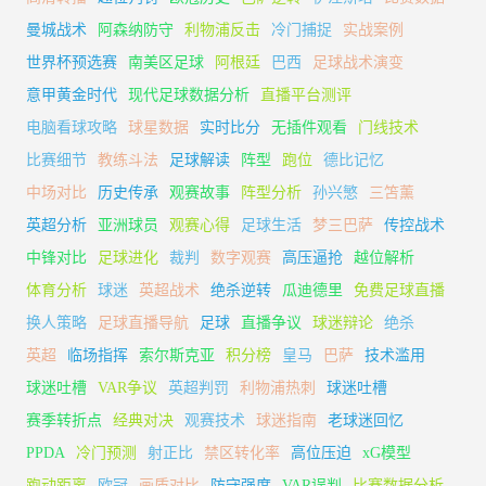
曼城战术
阿森纳防守
利物浦反击
冷门捕捉
实战案例
世界杯预选赛
南美区足球
阿根廷
巴西
足球战术演变
意甲黄金时代
现代足球数据分析
直播平台测评
电脑看球攻略
球星数据
实时比分
无插件观看
门线技术
比赛细节
教练斗法
足球解读
阵型
跑位
德比记忆
中场对比
历史传承
观赛故事
阵型分析
孙兴慜
三笘薰
英超分析
亚洲球员
观赛心得
足球生活
梦三巴萨
传控战术
中锋对比
足球进化
裁判
数字观赛
高压逼抢
越位解析
体育分析
球迷
英超战术
绝杀逆转
瓜迪德里
免费足球直播
换人策略
足球直播导航
足球
直播争议
球迷辩论
绝杀
英超
临场指挥
索尔斯克亚
积分榜
皇马
巴萨
技术滥用
球迷吐槽
VAR争议
英超判罚
利物浦热刺
球迷吐槽
赛季转折点
经典对决
观赛技术
球迷指南
老球迷回忆
PPDA
冷门预测
射正比
禁区转化率
高位压迫
xG模型
跑动距离
欧冠
画质对比
防守强度
VAR误判
比赛数据分析