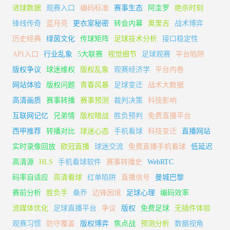
进球数据
观赛入口
编码标准
赛事生态
阿圭罗
绝杀时刻
锋线传奇
蓝月亮
更衣室秘密
转会内幕
奥里吉
战术博弈
历史经典
绿茵文化
传球矩阵
足球技术分析
接口稳定性
API入口
行业乱象
5大联赛
视觉细节
足球观赛
平台陷阱
版权争议
球迷维权
版权乱象
观赛经济学
平台内卷
网站体验
版权问题
青春风暴
足球变迁
战术大数据
高清画质
赛事转播
赛事预测
裁判决策
科技影响
互联网记忆
兄弟情
版权暗战
胜负预判
免费直播平台
西甲推荐
转播对比
球迷心态
手机看球
科技变迁
直播网站
实时录像回放
欧冠直播
球迷交流
免费直播手机看球
低延迟
高清源
HLS
手机看球软件
赛事转播史
WebRTC
码率自适应
高清看球
红单陷阱
直播信号
曼城巴黎
赛前分析
胜负手
桑乔
边锋困境
足球心理
编码效率
流媒体优化
足球直播平台
争议
版权
免费足球
无插件体验
观赛习惯
防守覆盖
版权博弈
焦点战
预测分析
数据视角