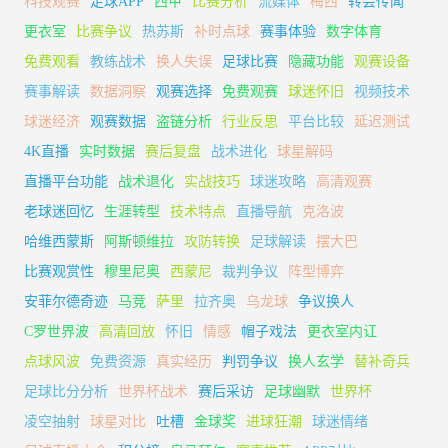
科技观赛
足球APP
西甲
比赛分析
流媒体
梅西
转会传闻
更衣室
比赛争议
热苏斯
补时点球
赛事体验
数字体育
免费观看
教练战术
换人失误
足球比赛
隐藏功能
观赛设备
赛事解读
数据洞察
观赛选择
免费观赛
球迷怀旧
视频技术
球迷经济
观赛数据
盗链分析
行业反思
平台比较
延迟测试
4K直播
实时数据
赛后复盘
战术进化
球星解码
直播平台功能
战术退化
实战技巧
球迷攻略
高清观赛
老球迷回忆
生涯转型
技术特点
直播导航
克洛波
哈维西蒙斯
阿斯顿维拉
攻防转换
足球解读
摆大巴
比赛观赏性
穆里尼奥
西蒙尼
裁判争议
阵型博弈
安菲尔德奇迹
马竞
萨里
拉齐奥
乌龙球
争议换人
C罗世界波
高清回放
怀旧
情感
帽子戏法
更衣室内讧
点球风波
免费资源
真实经历
判罚争议
换人玄学
替补奇兵
足球比分分析
世界杯战术
赛后采访
足球幽默
世界杯
凌空抽射
球星对比
吐槽
金球奖
进球狂潮
球迷情绪