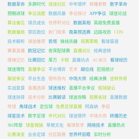
数据革命
多屏时代
球迷社区
中年情怀
转播参数
数字革命
预期进球
争议话题
数据风暴
争议探讨
APP争议
球迷论战
算法偏见
球员成长
世界杯对比
数据真相
英超免费直播
数据骗局
禁区跑位
射门效率
南美预选赛
边路攻防
CDN
技术解析
球迷推荐
若塔
锋线杀器
观赛策略
看球渠道
赛事直播
欧冠记忆
夜宵配球赛
直播对比
经典逆转
情绪记忆
比赛回忆
莱万
卡顿
直播坑点
AC米兰
看球经历
球迷理性
直播争议
平台博弈
艺术
越位线
犯规统计
解说争议
平台生态
德布劳内
中场大师
经典决赛
逆转传奇
实战复盘
直播选择
球迷维权
直播平台争议
假球疑云
球迷抉择
技术分析
比赛解读
球迷攻略
观赛省钱
直播数据
传球
角球战术
定位球
免费足球直播
阿森纳
争冠
球星技术
数字足球
年代对比
球迷情怀
中场大师
转播历史
361阵型
球星微操
草根文化
看球哲学
网络技术
直播热点
比赛演变
业余足球
社区联赛
世界杯前瞻
实时分析