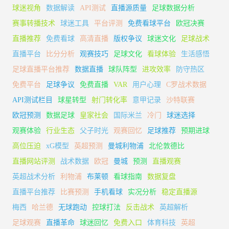
球迷视角
数据解读
API测试
直播源质量
足球数据分析
赛事转播技术
球迷工具
平台评测
免费看球平台
欧冠决赛
直播推荐
免费看球
高清直播
版权争议
球迷文化
足球战术
直播平台
比分分析
观赛技巧
足球文化
看球体验
生活感悟
足球直播平台推荐
数据直播
球队阵型
进攻效率
防守热区
免费平台
足球争议
免费直播
VAR
用户心理
C罗战术数据
API测试栏目
球星转型
射门转化率
意甲记录
沙特联赛
欧冠预测
数据足球
皇家社会
国际米兰
冷门
球迷选择
观赛体验
行业生态
父子时光
观赛回忆
足球推荐
预期进球
高位压迫
xG模型
英超预测
曼城利物浦
北伦敦德比
直播网站评测
战术数据
欧冠
曼城
预测
直播观赛
英超战术分析
利物浦
布莱顿
看球指南
数据复盘
直播平台推荐
比赛预测
手机看球
实况分析
稳定直播源
梅西
哈兰德
无球跑动
控球打法
反击战术
英超解析
足球观赛
直播革命
球迷回忆
免费入口
体育科技
英超