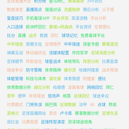
足球直播大全
积分榜
皇马拜仁
赛事推荐
APP对比
数据演变
直播观点
强强对话
流量陷阱
赛后分析
父子情
复盘技巧
手机看球APP
平台评测
高清流畅
平台分析
入口选择
欧洲杯回忆
曼城vs阿森纳
平台测评
伦敦德比
比分
直播
战术
数据
回忆
球场记忆
免费看球平台
中年球迷
观赛文化
足球情怀
中年球迷
球星专题
赛事源流
弹幕互动
移动端优化
流媒体配置
传控哲学
足球深度分析
足球细节
阵型变化
球星战术
单核带队
阵型分析
比赛复盘
球迷争论
防守策略
体育精神
维尔茨
哈维阿隆索
战术预测
体能管理
科技与体育
诺坎普
体育情感
阿隆索
德比
体育数据分析
越位分析
哈维德
凌晨看球
网络回忆
拜仁
意甲
德甲
年轻球迷
现场声
格策
足球回忆
球迷争议
付费模式
门将失误
姆巴佩
足球数据
法甲
4K
点球
熬夜
英格兰
足球直播网址
恩佐
卢卡库
赛事数据分析
足球生态
双红会
比赛观感
足球阵型演变
资深球迷视角