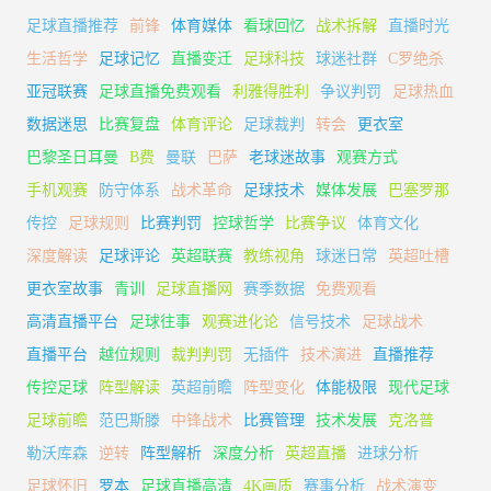
足球直播推荐
前锋
体育媒体
看球回忆
战术拆解
直播时光
生活哲学
足球记忆
直播变迁
足球科技
球迷社群
C罗绝杀
亚冠联赛
足球直播免费观看
利雅得胜利
争议判罚
足球热血
数据迷思
比赛复盘
体育评论
足球裁判
转会
更衣室
巴黎圣日耳曼
B费
曼联
巴萨
老球迷故事
观赛方式
手机观赛
防守体系
战术革命
足球技术
媒体发展
巴塞罗那
传控
足球规则
比赛判罚
控球哲学
比赛争议
体育文化
深度解读
足球评论
英超联赛
教练视角
球迷日常
英超吐槽
更衣室故事
青训
足球直播网
赛季数据
免费观看
高清直播平台
足球往事
观赛进化论
信号技术
足球战术
直播平台
越位规则
裁判判罚
无插件
技术演进
直播推荐
传控足球
阵型解读
英超前瞻
阵型变化
体能极限
现代足球
足球前瞻
范巴斯滕
中锋战术
比赛管理
技术发展
克洛普
勒沃库森
逆转
阵型解析
深度分析
英超直播
进球分析
足球怀旧
罗本
足球直播高清
4K画质
赛事分析
战术演变