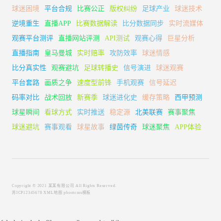
球迷困境
平台合规
比赛公正
版权纠纷
足球产业
球迷技术
逆境重生
直播APP
比赛数据解读
比分数据同步
实时流媒体
观赛平台测评
直播网站评测
API测试
观赛心得
巨星分析
直播指南
皇马曼城
实时赔率
攻防效率
球迷情感
比分真实性
观赛避坑
足球转播史
信号演进
球迷观赛
平台套路
画质之争
速度型前锋
手机观赛
信号延迟
码率对比
战术回放
新赛季
球迷进化史
缓存策略
西甲预测
球星瞬间
看球方式
实时推送
稳定源
北美联赛
赛事聚焦
球迷避坑
赛事观看
球星故事
绿茵传奇
球迷聚焦
APP体验
Copyright © 2021 某某有限公司 All Rights Reserved.
苏ICP12345678
XML地图
pbootcms模板