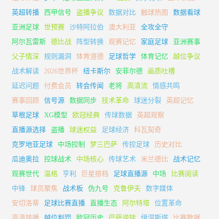
英超转播
西甲信号
盗播争议
数据对比
触球热图
数据看球
亚洲足球
世预赛
沙特阿拉伯
澳大利亚
全攻全守
阿尔瓦雷斯
德比战
阵型转换
观赛记忆
家庭足球
亚洲赛事
父子情深
规则漏洞
体育道德
足球哲学
体育记忆
越位争议
战术解读
2026世界杯
纽卡斯尔
安菲尔德
画质吐槽
延迟问题
付费会员
转会传闻
老将
高清流
情感共鸣
赛事回顾
信号源
数据同步
技术革命
球迷分裂
英超记忆
草根足球
XG模型
欧冠经典
传球数据
英超观察
直播源选择
盗播
球迷权益
足球经济
科瓦契奇
克罗地亚足球
中场控制
梦三巴萨
传控足球
历史对比
瓜迪奥拉
控球战术
中场核心
传球艺术
米兰德比
战术记忆
观赛世代
温格
亨利
巨星搭档
足球直播源
中场
比赛阅读
中锋
球员聚焦
战术板
伪九号
克鲁伊夫
数字媒体
安切洛蒂
足球比赛直播
直播生态
阿尔特塔
位置革命
高清转播
越位判罚
欧冠历史
巴萨逆转
伊涅斯塔
比赛数据