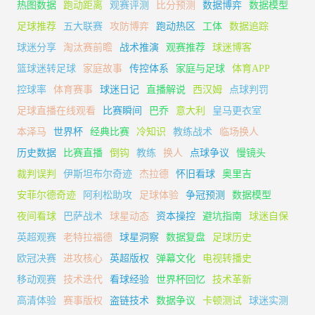
热图数据
跑动距离
观赛评测
比分预测
数据博弈
数据模型
足球推荐
五大联赛
攻防博弈
跑动热区
工体
数据追踪
球迷分享
淘汰赛前瞻
战术推演
观赛推荐
球迷博客
篮球迷转足球
家庭故事
传控体系
家庭与足球
体育APP
控球率
体育赛事
球迷日记
直播解说
西汉姆
点球判罚
足球直播在线观看
比赛瞬间
巴乔
意大利
皇马更衣室
本泽马
世界杯
经典比赛
冷知识
教练战术
临场换人
历史数据
比赛直播
倒钩
教练
换人
点球争议
慢镜头
裁判误判
伊斯坦布尔奇迹
杰拉德
怀旧看球
奥里吉
安菲尔德奇迹
阿利松助攻
足球体验
争冠预测
数据模型
夜间看球
巴萨战术
球星动态
资本操控
避坑指南
球迷自保
英超观赛
老特拉福德
球星洞察
数据复盘
足球历史
欧冠决赛
进攻核心
英超版权
弹幕文化
电视转播史
移动观赛
技术迭代
看球经验
世界杯回忆
技术革新
高清体验
赛事版权
盗链技术
数据争议
卡顿测试
球迷实测