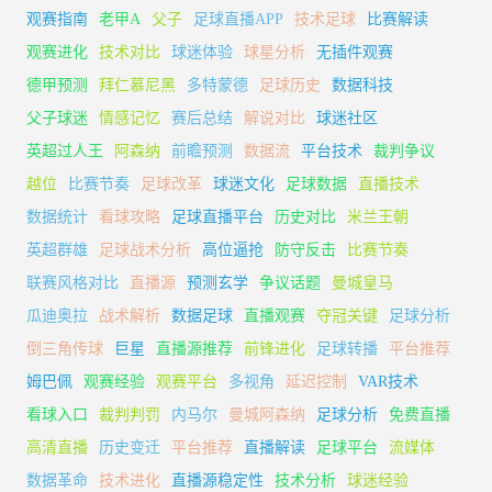
观赛指南
老甲A
父子
足球直播APP
技术足球
比赛解读
观赛进化
技术对比
球迷体验
球星分析
无插件观赛
德甲预测
拜仁慕尼黑
多特蒙德
足球历史
数据科技
父子球迷
情感记忆
赛后总结
解说对比
球迷社区
英超过人王
阿森纳
前瞻预测
数据流
平台技术
裁判争议
越位
比赛节奏
足球改革
球迷文化
足球数据
直播技术
数据统计
看球攻略
足球直播平台
历史对比
米兰王朝
英超群雄
足球战术分析
高位逼抢
防守反击
比赛节奏
联赛风格对比
直播源
预测玄学
争议话题
曼城皇马
瓜迪奥拉
战术解析
数据足球
直播观赛
夺冠关键
足球分析
倒三角传球
巨星
直播源推荐
前锋进化
足球转播
平台推荐
姆巴佩
观赛经验
观赛平台
多视角
延迟控制
VAR技术
看球入口
裁判判罚
内马尔
曼城阿森纳
足球分析
免费直播
高清直播
历史变迁
平台推荐
直播解读
足球平台
流媒体
数据革命
技术进化
直播源稳定性
技术分析
球迷经验