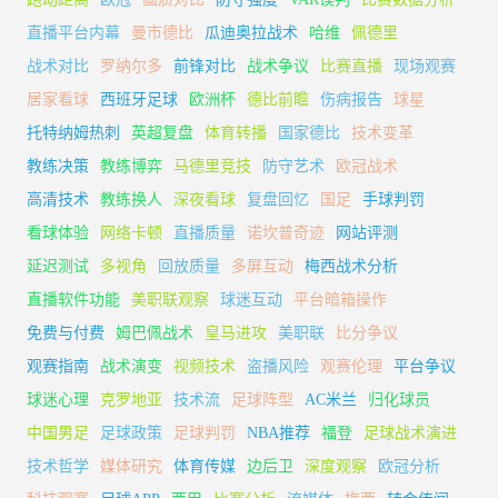
直播平台内幕
曼市德比
瓜迪奥拉战术
哈维
佩德里
战术对比
罗纳尔多
前锋对比
战术争议
比赛直播
现场观赛
居家看球
西班牙足球
欧洲杯
德比前瞻
伤病报告
球星
托特纳姆热刺
英超复盘
体育转播
国家德比
技术变革
教练决策
教练博弈
马德里竞技
防守艺术
欧冠战术
高清技术
教练换人
深夜看球
复盘回忆
国足
手球判罚
看球体验
网络卡顿
直播质量
诺坎普奇迹
网站评测
延迟测试
多视角
回放质量
多屏互动
梅西战术分析
直播软件功能
美职联观察
球迷互动
平台暗箱操作
免费与付费
姆巴佩战术
皇马进攻
美职联
比分争议
观赛指南
战术演变
视频技术
盗播风险
观赛伦理
平台争议
球迷心理
克罗地亚
技术流
足球阵型
AC米兰
归化球员
中国男足
足球政策
足球判罚
NBA推荐
福登
足球战术演进
技术哲学
媒体研究
体育传媒
边后卫
深度观察
欧冠分析