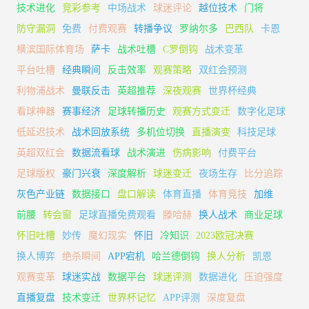
技术进化
竞彩参考
中场战术
球迷评论
越位技术
门将
防守漏洞
免费
付费观赛
转播争议
罗纳尔多
巴西队
卡恩
横滨国际体育场
萨卡
战术吐槽
C罗倒钩
战术变革
平台吐槽
经典瞬间
反击效率
观赛策略
双红会预测
利物浦战术
曼联反击
英超推荐
深夜观赛
世界杯经典
看球神器
赛事经济
足球转播历史
观赛方式变迁
数字化足球
低延迟技术
战术回放系统
多机位切换
直播演变
科技足球
英超双红会
数据流看球
战术演进
伤病影响
付费平台
足球版权
豪门兴衰
深度解析
球迷变迁
夜场生存
比分追踪
灰色产业链
数据接口
盘口解读
体育直播
体育竞技
加维
前腰
转会窗
足球直播免费观看
滕哈赫
换人战术
商业足球
怀旧吐槽
妙传
魔幻现实
怀旧
冷知识
2023欧冠决赛
换人博弈
绝杀瞬间
APP宕机
哈兰德倒钩
换人分析
凯恩
观赛变革
球迷实战
数据平台
球迷评测
数据进化
压迫强度
直播复盘
技术变迁
世界杯记忆
APP评测
深度复盘