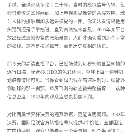
手球，全球观众争论了二十年。当时的模拟信号传输，每
秒只能传递25帧画面，加上电视机显像管的余晖效应，球
与人体的接触瞬间永远是模糊的一团。你无法看清是他用
头蹭到还是手掌拍进。直到高清技术普及，2005年某平台
放出经过逐帧修复的原始录像，人们才确切看到那个手掌
的弧线。这不是技术细节，而是历史真相的矫正。
而今天的高清直播平台，已经能做到每秒50帧甚至60帧的
逐行扫描，配合4K HDR的色彩还原，草坪上每一道鞋钉
划痕都清晰可见。当你看到姆巴佩在高速冲刺时，脚背外
侧触球的那一刹那，草屑飞溅的轨迹被完整捕捉——这种
信息密度，1982年的观众连想象都做不到。
对比两届世界杯决赛的观赛数据，更能说明问题。1982年
决赛，国际足联官方转播信号只提供4个机位，全部固定
在中线两侧，观众只能看到一个全景加三四个半场镜头。