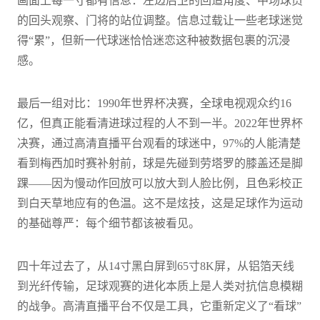
画面上每一寸都有信息：左边后卫的回追角度、中场球员
的回头观察、门将的站位调整。信息过载让一些老球迷觉
得“累”，但新一代球迷恰恰迷恋这种被数据包裹的沉浸
感。
最后一组对比：1990年世界杯决赛，全球电视观众约16
亿，但真正能看清进球过程的人不到一半。2022年世界杯
决赛，通过高清直播平台观看的球迷中，97%的人能清楚
看到梅西加时赛补射前，球是先碰到劳塔罗的膝盖还是脚
踝——因为慢动作回放可以放大到人脸比例，且色彩校正
到白天草地应有的色温。这不是炫技，这是足球作为运动
的基础尊严：每个细节都该被看见。
四十年过去了，从14寸黑白屏到65寸8K屏，从铝箔天线
到光纤传输，足球观赛的进化本质上是人类对抗信息模糊
的战争。高清直播平台不仅是工具，它重新定义了“看球”