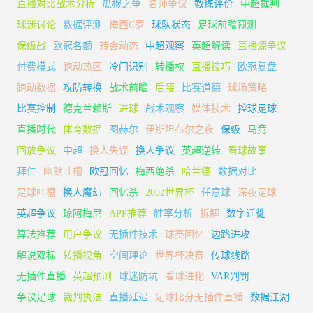
直播对比战术分析
瓜穆之争
名帅争议
教练评价
中超裁判
球迷讨论
数据评测
梅西C罗
球队状态
足球前瞻预测
保级战
欧冠名额
转会动态
中超观察
英超解读
直播源争议
付费模式
跑动热区
冷门识别
转播权
直播技巧
欧冠复盘
跑动数据
攻防转换
战术前瞻
后腰
比赛道德
球场策略
比赛控制
德克兰赖斯
进球
战术观察
媒体技术
控球足球
直播时代
体育数据
图赫尔
伊斯坦布尔之夜
保级
马竞
回放争议
中超
换人失误
换人争议
英超逆转
看球故事
拜仁
幽默吐槽
欧冠回忆
梅西绝杀
哈兰德
数据对比
足球吐槽
换人魔幻
回忆杀
2002世界杯
任意球
深夜足球
英超争议
琼阿梅尼
APP推荐
胜率分析
拆解
数字迁徙
算法推荐
用户争议
无插件技术
球赛回忆
边路进攻
解说双标
转播视角
空间理论
世界杯决赛
传球线路
无插件直播
英超预测
球迷防坑
看球进化
VAR判罚
争议足球
裁判执法
直播延迟
足球比分无插件直播
数据江湖