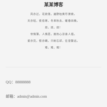
某某博客
风亦过，花欲落，遍野枯黄尽萧索。
天亦短，夜愈寒，冬来秋去，暖春尚晚。
烦，烦，烦！
世情薄，人情恶，面热心凉谁人错。
爱亦完，恨亦瞒，只盼忘却，往昔繁远。
难，难，难！
QQ：88888888
邮箱：admin@admin.com