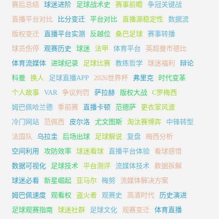
赛后总结
球迷进阶
足球战术史
赛事前瞻
争冠关键战
直播平台对比
比分变迁
平台对比
直播源稳定性
数据流
版权变迁
直播平台实测
反越位
桑巴足球
赛事转播
球员伤停
观赛历史
球迷
法甲
体育平台
英超曼市德比
体育流媒体
进球纪录
足球比赛
教练哲学
球迷福利
辩论
科曼
换人
足球直播APP
2026世界杯
弗里克
时代变革
个人故事
VAR
争议判罚
萨拉赫
版权大战
C罗梅西
姆巴佩哈兰德
季前赛
直播卡顿
范德萨
更衣室风波
冷门网站
范佩西
皮尔洛
尤文图斯
淘汰赛博弈
中锋转型
法国队
乌拉圭
后场出球
足球解说
复盘
梅西分析
空间利用
攻防效率
球迷看球
直播平台体验
看球感悟
数据可视化
足球技术
平台测评
流媒体技术
数据拆解
球迷必看
新星崛起
亚马尔
梅努
流媒体解决方案
姆巴佩速度
观看权
盗火者
观赛史
高清时代
历史演进
足球观赛指南
球迷社群
足球文化
观赛变迁
体育直播