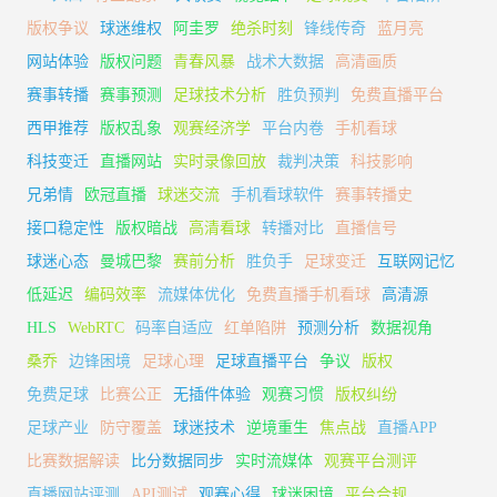
版权争议
球迷维权
阿圭罗
绝杀时刻
锋线传奇
蓝月亮
网站体验
版权问题
青春风暴
战术大数据
高清画质
赛事转播
赛事预测
足球技术分析
胜负预判
免费直播平台
西甲推荐
版权乱象
观赛经济学
平台内卷
手机看球
科技变迁
直播网站
实时录像回放
裁判决策
科技影响
兄弟情
欧冠直播
球迷交流
手机看球软件
赛事转播史
接口稳定性
版权暗战
高清看球
转播对比
直播信号
球迷心态
曼城巴黎
赛前分析
胜负手
足球变迁
互联网记忆
低延迟
编码效率
流媒体优化
免费直播手机看球
高清源
HLS
WebRTC
码率自适应
红单陷阱
预测分析
数据视角
桑乔
边锋困境
足球心理
足球直播平台
争议
版权
免费足球
比赛公正
无插件体验
观赛习惯
版权纠纷
足球产业
防守覆盖
球迷技术
逆境重生
焦点战
直播APP
比赛数据解读
比分数据同步
实时流媒体
观赛平台测评
直播网站评测
API测试
观赛心得
球迷困境
平台合规