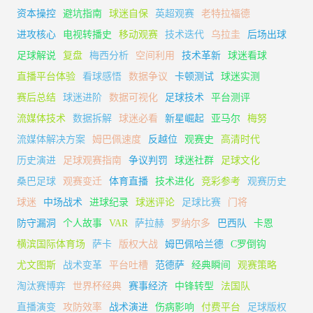
资本操控
避坑指南
球迷自保
英超观赛
老特拉福德
进攻核心
电视转播史
移动观赛
技术迭代
乌拉圭
后场出球
足球解说
复盘
梅西分析
空间利用
技术革新
球迷看球
直播平台体验
看球感悟
数据争议
卡顿测试
球迷实测
赛后总结
球迷进阶
数据可视化
足球技术
平台测评
流媒体技术
数据拆解
球迷必看
新星崛起
亚马尔
梅努
流媒体解决方案
姆巴佩速度
反越位
观赛史
高清时代
历史演进
足球观赛指南
争议判罚
球迷社群
足球文化
桑巴足球
观赛变迁
体育直播
技术进化
竞彩参考
观赛历史
球迷
中场战术
进球纪录
球迷评论
足球比赛
门将
防守漏洞
个人故事
VAR
萨拉赫
罗纳尔多
巴西队
卡恩
横滨国际体育场
萨卡
版权大战
姆巴佩哈兰德
C罗倒钩
尤文图斯
战术变革
平台吐槽
范德萨
经典瞬间
观赛策略
淘汰赛博弈
世界杯经典
赛事经济
中锋转型
法国队
直播演变
攻防效率
战术演进
伤病影响
付费平台
足球版权