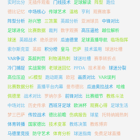
实时比分
无插件观看
门线技术
足球解读
阵型
跑位
德比记忆
中场核心
传球艺术
温格
亨利
观赛故事
阵型分析
孙兴慜
三笘薰
英超分析
亚洲球员
中锋对比
足球进化
比赛数据
裁判
数字观赛
高压逼抢
越位解析
球迷
英超战术
绝杀逆转
瓜迪德里
足球直播导航
临场指挥
索尔斯克亚
英超
积分榜
皇马
巴萨
技术滥用
球迷吐槽
VAR争议
英超判罚
利物浦热刺
球迷吐槽
赛季转折点
冷门捕捉
实战案例
老球迷回忆
PPDA
技术革命
球迷分裂
高位压迫
xG模型
跑动距离
欧冠
画质对比
VAR误判
比赛数据分析
直播平台内幕
曼市德比
瓜迪奥拉战术
哈维
佩德里
战术对比
罗纳尔多
前锋对比
比赛细节
教练斗法
中场对比
历史传承
西班牙足球
欧洲杯
观赛心得
足球生活
梦三巴萨
传控战术
德比前瞻
伤病报告
球星
托特纳姆热刺
体育转播
国家德比
技术变革
教练决策
教练博弈
马德里竞技
防守艺术
体育分析
球迷指南
免费足球直播