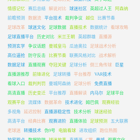
情感记忆
赛后总结
解说对比
球迷社区
英超过人王
阿森纳
前瞻预测
数据流
平台技术
裁判争议
越位
比赛节奏
足球改革
球迷文化
足球数据
直播技术
数据统计
看球攻略
足球直播平台
历史对比
米兰王朝
英超群雄
直播源
预测玄学
争议话题
曼城皇马
瓜迪奥拉
足球战术分析
高位逼抢
防守反击
比赛节奏
联赛风格对比
战术解析
数据足球
直播观赛
夺冠关键
足球分析
倒三角传球
巨星
直播源推荐
前锋进化
足球转播
平台推荐
VAR技术
看球入口
裁判判罚
曼城阿森纳
足球分析
免费直播
高清直播
历史变迁
平台推荐
直播解读
内马尔
足球平台
观赛平台
流媒体
数据革命
技术进化
姆巴佩
观赛经验
多视角
延迟控制
直播源稳定性
技术分析
球迷经验
高清平台
经典比赛
观赛进阶
直播体验
足球预测
五大联赛
老球迷
转播技术
伪9号
电脑看球
进攻组织
跑位热图
独家观点
数据陷阱
球迷故事
直播源
C罗
曼城
观赛文化