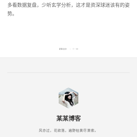
多看数据复盘，少听玄学分析，这才是资深球迷该有的姿
势。
足球比分
50
某某博客
风亦过，花欲落，遍野枯黄尽萧索。