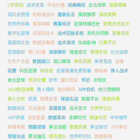
C罗倒钩
战术变革
平台吐槽
经典瞬间
反击效率
观赛策略
双红会预测
利物浦战术
曼联反击
英超推荐
深夜观赛
世界杯经典
看球神器
赛事经济
足球转播历史
观赛方式变迁
数字化足球
低延迟技术
战术回放系统
多机位切换
直播演变
英超双红会
数据流看球
战术演进
伤病影响
付费平台
足球版权
豪门兴衰
深度解析
球迷变迁
夜场生存
比分追踪
灰色产业链
数据接口
盘口解读
体育直播
体育竞技
加维
前腰
科技足球
转会窗
足球直播免费观看
滕哈赫
换人战术
商业足球
怀旧吐槽
妙传
魔幻现实
怀旧
冷知识
2023欧冠决赛
换人博弈
绝杀瞬间
APP宕机
哈兰德倒钩
换人分析
凯恩
观赛变革
球迷实战
数据平台
球迷评测
数据进化
压迫强度
直播复盘
技术变迁
世界杯记忆
APP评测
深度复盘
数据革命
多屏时代
球迷社区
中年情怀
转播参数
预期进球
争议话题
数据风暴
争议探讨
APP争议
球迷论战
算法偏见
球员成长
世界杯对比
数据真相