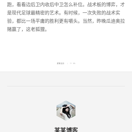
跑，看看边后卫内收后中卫怎么补位。战术板的博弈，才
是现代足球最精密的艺术。有时候，一次失败的战术实
验，都比一场平庸的胜利更有嚼头。当然，昨晚瓜迪奥拉
赌赢了，这老狐狸。
足球比分
55
某某博客