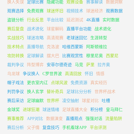
换人失误
足球比赛
隐藏功能
观赛设备
赛事解读
数据洞察
观赛选择
免费观赛
球迷怀旧
视频技术
球迷经济
观赛数据
盗链分析
行业反思
平台比较
延迟测试
4K直播
实时数据
赛后复盘
战术进化
球星解码
直播平台功能
战术退化
实战技巧
球迷攻略
高清观赛
老球迷回忆
生涯转型
技术特点
直播导航
克洛波
哈维西蒙斯
阿斯顿维拉
攻防转换
足球解读
摆大巴
比赛观赏性
穆里尼奥
西蒙尼
裁判争议
阵型博弈
安菲尔德奇迹
马竞
萨里
拉齐奥
乌龙球
争议换人
C罗世界波
高清回放
怀旧
情感
帽子戏法
更衣室内讧
点球风波
免费资源
真实经历
判罚争议
换人玄学
替补奇兵
足球比分分析
世界杯战术
赛后采访
足球幽默
世界杯
凌空抽射
球星对比
吐槽
金球奖
进球狂潮
球迷情绪
足球直播大全
积分榜
皇马拜仁
赛事推荐
APP对比
数据演变
直播观点
强强对话
流量陷阱
赛后分析
父子情
复盘技巧
手机看球APP
平台评测