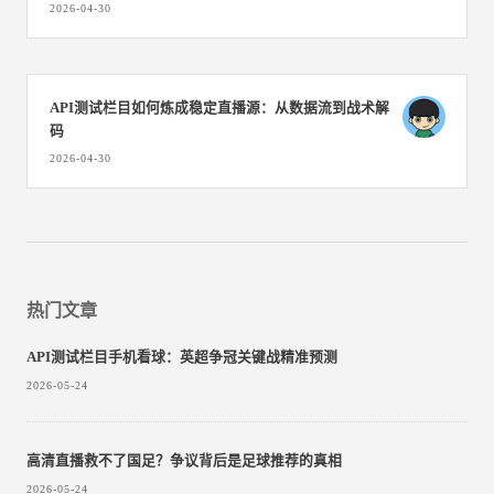
2026-04-30
API测试栏目如何炼成稳定直播源：从数据流到战术解
码
2026-04-30
热门文章
API测试栏目手机看球：英超争冠关键战精准预测
2026-05-24
高清直播救不了国足？争议背后是足球推荐的真相
2026-05-24