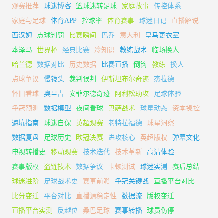
观赛推荐
球迷博客
篮球迷转足球
家庭故事
传控体系
家庭与足球
体育APP
控球率
体育赛事
球迷日记
直播解说
西汉姆
点球判罚
比赛瞬间
巴乔
意大利
皇马更衣室
本泽马
世界杯
经典比赛
冷知识
教练战术
临场换人
哈兰德
数据对比
历史数据
比赛直播
倒钩
教练
换人
点球争议
慢镜头
裁判误判
伊斯坦布尔奇迹
杰拉德
怀旧看球
奥里吉
安菲尔德奇迹
阿利松助攻
足球体验
争冠预测
数据模型
夜间看球
巴萨战术
球星动态
资本操控
避坑指南
球迷自保
英超观赛
老特拉福德
球星洞察
数据复盘
足球历史
欧冠决赛
进攻核心
英超版权
弹幕文化
电视转播史
移动观赛
技术迭代
技术革新
高清体验
赛事版权
盗链技术
数据争议
卡顿测试
球迷实测
赛后总结
球迷进阶
足球战术史
赛事前瞻
争冠关键战
直播平台对比
比分变迁
平台对比
直播源稳定性
数据流
版权变迁
直播平台实测
反越位
桑巴足球
赛事转播
球员伤停