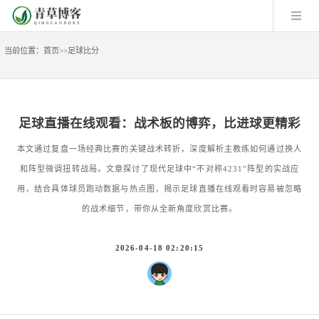
当前位置：
首页
>>
足球比分
足球直播在线观看：战术板的博弈，比进球更精彩
本文通过复盘一场经典比赛的关键战术转折，深度解析主教练如何通过换人
和阵型微调扭转战局。文章探讨了现代足球中“不对称4231”阵型的实战应
用，结合具体球员跑动数据与热点图，揭示足球直播在线观看时容易被忽略
的战术细节，带你从全新角度欣赏比赛。
2026-04-18 02:20:15