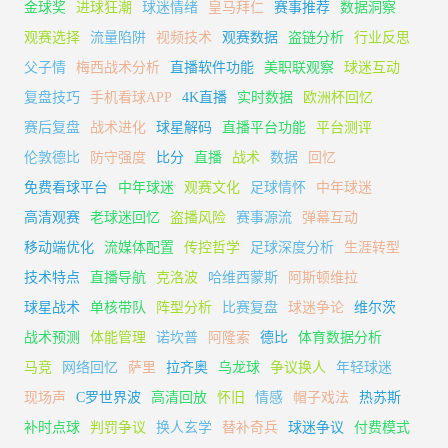
金球奖
进球狂潮
球迷情绪
皇马拜仁
赛事推荐
数据洞察
观赛选择
流量陷阱
视频技术
观赛数据
盗链分析
行业反思
父子情
梅西战术分析
直播软件功能
美职联观察
球迷互动
复盘技巧
手机看球APP
4K直播
实时数据
欧洲杯回忆
赛后复盘
战术进化
球星解码
直播平台功能
平台测评
伦敦德比
防守强度
比分
直播
战术
数据
回忆
免费看球平台
中年球迷
观赛文化
足球情怀
中年球迷
高清观赛
老球迷回忆
盗播风险
赛事源流
弹幕互动
移动端优化
流媒体配置
传控哲学
足球深度分析
生涯转型
技术特点
直播导航
克洛波
哈维西蒙斯
阿斯顿维拉
球星战术
单核带队
阵型分析
比赛复盘
球迷争论
维尔茨
战术预测
体能管理
诺坎普
阿隆索
德比
体育数据分析
马竞
网络回忆
萨里
拉齐奥
乌龙球
争议换人
年轻球迷
现场声
C罗世界波
高清回放
怀旧
情感
帽子戏法
热苏斯
补时点球
判罚争议
换人玄学
替补奇兵
球迷争议
付费模式