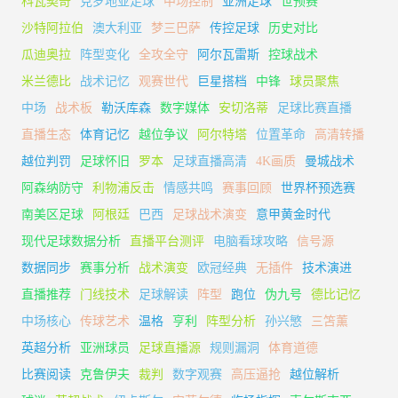
科瓦契奇
克罗地亚足球
中场控制
亚洲足球
世预赛
沙特阿拉伯
澳大利亚
梦三巴萨
传控足球
历史对比
瓜迪奥拉
阵型变化
全攻全守
阿尔瓦雷斯
控球战术
米兰德比
战术记忆
观赛世代
巨星搭档
中锋
球员聚焦
中场
战术板
勒沃库森
数字媒体
安切洛蒂
足球比赛直播
直播生态
体育记忆
越位争议
阿尔特塔
位置革命
高清转播
越位判罚
足球怀旧
罗本
足球直播高清
4K画质
曼城战术
阿森纳防守
利物浦反击
情感共鸣
赛事回顾
世界杯预选赛
南美区足球
阿根廷
巴西
足球战术演变
意甲黄金时代
现代足球数据分析
直播平台测评
电脑看球攻略
信号源
数据同步
赛事分析
战术演变
欧冠经典
无插件
技术演进
直播推荐
门线技术
足球解读
阵型
跑位
伪九号
德比记忆
中场核心
传球艺术
温格
亨利
阵型分析
孙兴慜
三笘薰
英超分析
亚洲球员
足球直播源
规则漏洞
体育道德
比赛阅读
克鲁伊夫
裁判
数字观赛
高压逼抢
越位解析