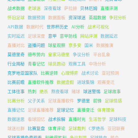
战术数据
老球迷
深夜看球
萨拉赫
贝林厄姆
直播评测
怀旧足球
数据预测
数据面板
资深球迷
英超数据
争冠分析
API数据
数据时代
世界杯历史
AI分析
战术可视化
实时延迟
足球深度
意甲
意甲防线
网站评测
数据延迟
直播对比
盗播问题
球星观察
京多安
国米
数据推演
莫德里奇
德布劳内
皇家马德里
争议分析
平台乱象
行业揭秘
青春记忆
球员跑动
观赛工具
中场分析
克罗地亚国家队
比赛逆转
心理博弈
战术讨论
亚冠预测
比赛前瞻
直播软件推荐
数据造假
进球集锦
观赛变迁
工体往事
热刺
绝杀
熬夜看球
赌球
球迷警惕
足球故事
比赛分析
父子关系
足球直播软件
罗德里
前锋
足球情感
直播记忆
足球直播推荐
足球记忆
直播变迁
体育媒体
数据迷思
看球回忆
战术拆解
直播时光
生活哲学
足球科技
球迷社群
比赛复盘
体育评论
足球裁判
C罗绝杀
亚冠联赛
足球直播免费观看
利雅得胜利
争议判罚
足球热血
转会