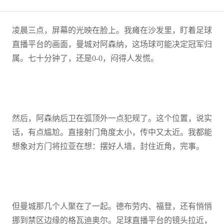
凌晨三点，屏幕的光映在脸上。我瘫在沙发里，盯着足球
直播平台的画面，曼城对阿森纳，这场球可能决定冠军归
属。七十分钟了，还是0-0，闷得人发慌。
然后，阿森纳后卫在弧顶外一点犯规了。这个位置，说实
话，有点尴尬。直接射门角度太小，传中又太近。我都能
想象对方门将拉亚在想：摆好人墙，封住近角，完事。
但曼城那几个人聚在了一起。德布劳内、福登，还有悄悄
挪到禁区边缘的格瓦迪奥尔。足球直播平台的镜头拉近，