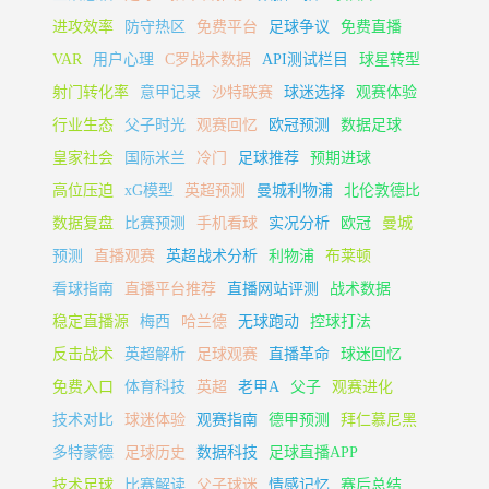
进攻效率
防守热区
免费平台
足球争议
免费直播
VAR
用户心理
C罗战术数据
API测试栏目
球星转型
射门转化率
意甲记录
沙特联赛
球迷选择
观赛体验
行业生态
父子时光
观赛回忆
欧冠预测
数据足球
皇家社会
国际米兰
冷门
足球推荐
预期进球
高位压迫
xG模型
英超预测
曼城利物浦
北伦敦德比
数据复盘
比赛预测
手机看球
实况分析
欧冠
曼城
预测
直播观赛
英超战术分析
利物浦
布莱顿
看球指南
直播平台推荐
直播网站评测
战术数据
稳定直播源
梅西
哈兰德
无球跑动
控球打法
反击战术
英超解析
足球观赛
直播革命
球迷回忆
免费入口
体育科技
英超
老甲A
父子
观赛进化
技术对比
球迷体验
观赛指南
德甲预测
拜仁慕尼黑
多特蒙德
足球历史
数据科技
足球直播APP
技术足球
比赛解读
父子球迷
情感记忆
赛后总结