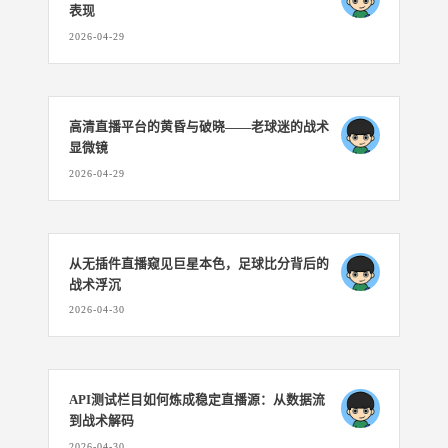
表现
2026-04-29
高清直播平台的黄昏与破晓——老球迷的战术
显微镜
2026-04-29
从无插件直播窥见巨星本色，足球比分背后的
战术浮沉
2026-04-30
API测试栏目如何炼成稳定直播源：从数据流
到战术解码
2026-04-30