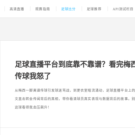
高清直播
观赛指南
足球比分
足球推荐
API测试栏目
足球直播平台到底靠不靠谱？看完梅
传球我怒了
从梅西一脚离谱传球引发球迷骂战，到更衣室暗流涌动，足球直播平台上
文直击转会传闻背后的真相，带你看清球员真实表现与数据背后的故事。
这球看得我血压飙升！