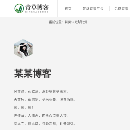
首页
足球直播平台
免费直播
当前位置：
首页
>>
足球比分
某某博客
风亦过，花欲落，遍野枯黄尽萧索。
天亦短，夜愈寒，冬来秋去，暖春尚晚。
烦，烦，烦！
世情薄，人情恶，面热心凉谁人错。
爱亦完，恨亦瞒，只盼忘却，往昔繁远。