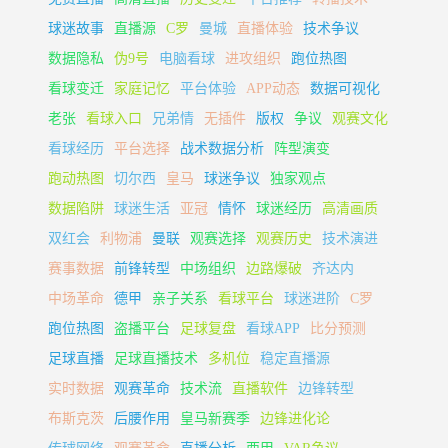
球迷故事
直播源
C罗
曼城
直播体验
技术争议
数据隐私
伪9号
电脑看球
进攻组织
跑位热图
看球变迁
家庭记忆
平台体验
APP动态
数据可视化
老张
看球入口
兄弟情
无插件
版权
争议
观赛文化
看球经历
平台选择
战术数据分析
阵型演变
跑动热图
切尔西
皇马
球迷争议
独家观点
数据陷阱
球迷生活
亚冠
情怀
球迷经历
高清画质
双红会
利物浦
曼联
观赛选择
观赛历史
技术演进
赛事数据
前锋转型
中场组织
边路爆破
齐达内
中场革命
德甲
亲子关系
看球平台
球迷进阶
C罗
跑位热图
盗播平台
足球复盘
看球APP
比分预测
足球直播
足球直播技术
多机位
稳定直播源
实时数据
观赛革命
技术流
直播软件
边锋转型
布斯克茨
后腰作用
皇马新赛季
边锋进化论