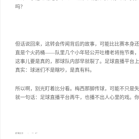
吗？
但话说回来，这转会传闻背后的故事，可能比比赛本身
直是个火药桶——队里几个小年轻公开吐槽老将拖节奏
这事儿要是真的，那球队内部早就裂了。足球直播平台
真实：球迷们不是瞎吵，是真有料。
所以啊，别光盯着比分看。梅西那脚传球，可能不只是
就一句话：足球直播平台再牛，也播不出人心里的戏。
足球比分
47