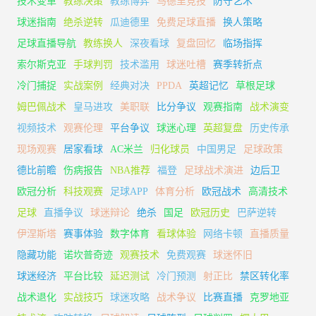
技术变革
教练决策
教练博弈
马德里竞技
防守艺术
球迷指南
绝杀逆转
瓜迪德里
免费足球直播
换人策略
足球直播导航
教练换人
深夜看球
复盘回忆
临场指挥
索尔斯克亚
手球判罚
技术滥用
球迷吐槽
赛季转折点
冷门捕捉
实战案例
经典对决
PPDA
英超记忆
草根足球
姆巴佩战术
皇马进攻
美职联
比分争议
观赛指南
战术演变
视频技术
观赛伦理
平台争议
球迷心理
英超复盘
历史传承
现场观赛
居家看球
AC米兰
归化球员
中国男足
足球政策
德比前瞻
伤病报告
NBA推荐
福登
足球战术演进
边后卫
欧冠分析
科技观赛
足球APP
体育分析
欧冠战术
高清技术
足球
直播争议
球迷辩论
绝杀
国足
欧冠历史
巴萨逆转
伊涅斯塔
赛事体验
数字体育
看球体验
网络卡顿
直播质量
隐藏功能
诺坎普奇迹
观赛技术
免费观赛
球迷怀旧
球迷经济
平台比较
延迟测试
冷门预测
射正比
禁区转化率
战术退化
实战技巧
球迷攻略
战术争议
比赛直播
克罗地亚