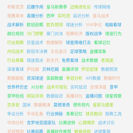
布斯克茨
后腰作用
皇马新赛季
边锋进化论
传球网络
观赛革命
直播分析
西甲
实时流
延迟分析
皇马战术
战术解析
欧冠前瞻
胜负预测
球迷分析
VAR争议
电脑看球
越位规则
冷门预警
豪门对决
观赛经济
版权战争
球迷行为
行业观察
巨星战术
数据解析
球星降维打击
看球记忆
内切战术
欧冠半决赛
文化变迁
足球策略
盗播现象
行业黑幕
球迷观点
新生代
免费看球
战术数据
老球迷
深夜看球
萨拉赫
贝林厄姆
直播评测
怀旧足球
数据预测
数据面板
资深球迷
英超数据
争冠分析
API数据
数据时代
世界杯历史
AI分析
战术可视化
实时延迟
足球深度
意甲
意甲防线
网站评测
数据延迟
直播对比
盗播问题
球星观察
京多安
国米
数据推演
莫德里奇
德布劳内
皇家马德里
争议分析
平台乱象
行业揭秘
青春记忆
球员跑动
观赛工具
中场分析
克罗地亚国家队
比赛逆转
心理博弈
战术讨论
亚冠预测
比赛前瞻
直播软件推荐
数据造假
进球集锦