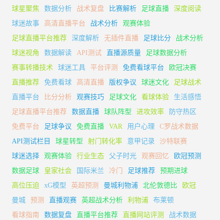
球星聚焦
数据分析
战术复盘
比赛解析
足球直播
深度阅读
球迷故事
高清直播平台
战术分析
观赛体验
足球直播平台推荐
深度解析
无插件直播
足球比分
战术分析
球迷视角
数据解读
API测试
直播源质量
足球数据分析
赛事转播技术
球迷工具
平台评测
免费看球平台
欧冠决赛
直播推荐
免费看球
高清直播
版权争议
球迷文化
足球战术
直播平台
比分分析
观赛技巧
足球文化
看球体验
生活感悟
足球直播平台推荐
数据直播
球队阵型
进攻效率
防守热区
免费平台
足球争议
免费直播
VAR
用户心理
C罗战术数据
API测试栏目
球星转型
射门转化率
意甲记录
沙特联赛
球迷选择
观赛体验
行业生态
父子时光
观赛回忆
欧冠预测
数据足球
皇家社会
国际米兰
冷门
足球推荐
预期进球
高位压迫
xG模型
英超预测
曼城利物浦
北伦敦德比
欧冠
曼城
预测
直播观赛
英超战术分析
利物浦
布莱顿
看球指南
数据复盘
直播平台推荐
直播网站评测
战术数据