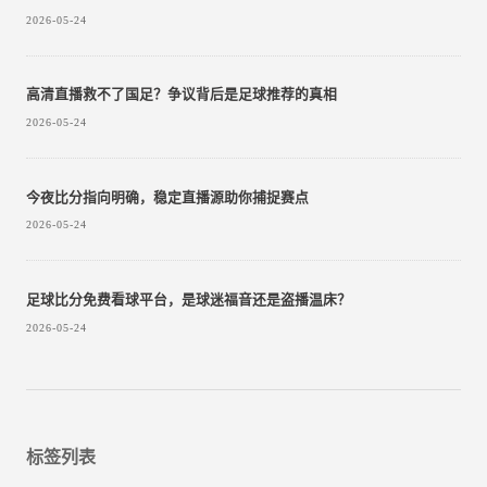
2026-05-24
高清直播救不了国足？争议背后是足球推荐的真相
2026-05-24
今夜比分指向明确，稳定直播源助你捕捉赛点
2026-05-24
足球比分免费看球平台，是球迷福音还是盗播温床？
2026-05-24
标签列表