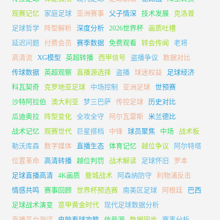
观赛记忆
家庭足球
亚洲赛事
父子情深
技术发展
克洛普
足球哲学
阵型解析
深度分析
2026世界杯
画质吐槽
延迟问题
付费会员
赛季数据
免费观看
转会传闻
老将
高清流
XG模型
英超转播
西甲信号
盗播争议
数据对比
传球数据
英超观察
直播源选择
盗播
球迷权益
足球经济
科瓦契奇
克罗地亚足球
中场控制
亚洲足球
世预赛
沙特阿拉伯
澳大利亚
梦三巴萨
传控足球
历史对比
瓜迪奥拉
阵型变化
全攻全守
阿尔瓦雷斯
米兰德比
战术记忆
观赛世代
巨星搭档
中锋
球员聚焦
中场
战术板
勒沃库森
数字媒体
直播生态
体育记忆
越位争议
阿尔特塔
位置革命
高清转播
越位判罚
战术解读
足球怀旧
罗本
足球直播高清
4K画质
曼城战术
阿森纳防守
利物浦反击
情感共鸣
赛事回顾
世界杯预选赛
南美区足球
阿根廷
巴西
足球战术演变
意甲黄金时代
现代足球数据分析
直播平台测评
电脑看球攻略
信号源
数据同步
赛事分析