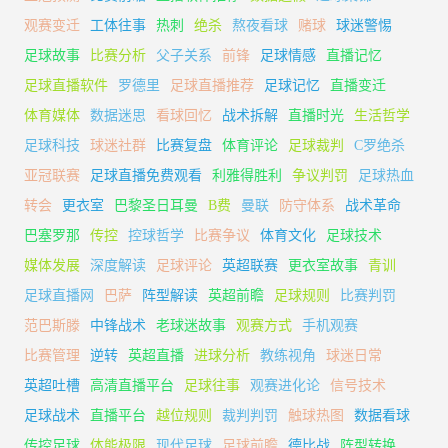
观赛变迁
工体往事
热刺
绝杀
熬夜看球
赌球
球迷警惕
足球故事
比赛分析
父子关系
前锋
足球情感
直播记忆
足球直播软件
罗德里
足球直播推荐
足球记忆
直播变迁
体育媒体
数据迷思
看球回忆
战术拆解
直播时光
生活哲学
足球科技
球迷社群
比赛复盘
体育评论
足球裁判
C罗绝杀
亚冠联赛
足球直播免费观看
利雅得胜利
争议判罚
足球热血
转会
更衣室
巴黎圣日耳曼
B费
曼联
防守体系
战术革命
巴塞罗那
传控
控球哲学
比赛争议
体育文化
足球技术
媒体发展
深度解读
足球评论
英超联赛
更衣室故事
青训
足球直播网
巴萨
阵型解读
英超前瞻
足球规则
比赛判罚
范巴斯滕
中锋战术
老球迷故事
观赛方式
手机观赛
比赛管理
逆转
英超直播
进球分析
教练视角
球迷日常
英超吐槽
高清直播平台
足球往事
观赛进化论
信号技术
足球战术
直播平台
越位规则
裁判判罚
触球热图
数据看球
传控足球
体能极限
现代足球
足球前瞻
德比战
阵型转换