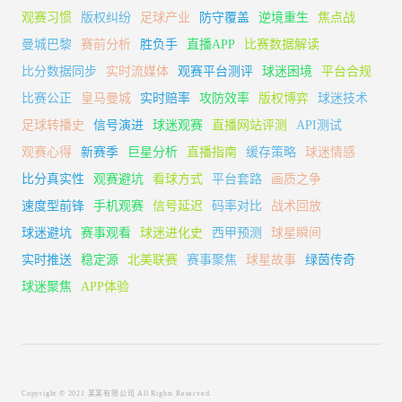
观赛习惯
版权纠纷
足球产业
防守覆盖
逆境重生
焦点战
曼城巴黎
赛前分析
胜负手
直播APP
比赛数据解读
比分数据同步
实时流媒体
观赛平台测评
球迷困境
平台合规
比赛公正
皇马曼城
实时赔率
攻防效率
版权博弈
球迷技术
足球转播史
信号演进
球迷观赛
直播网站评测
API测试
观赛心得
新赛季
巨星分析
直播指南
缓存策略
球迷情感
比分真实性
观赛避坑
看球方式
平台套路
画质之争
速度型前锋
手机观赛
信号延迟
码率对比
战术回放
球迷避坑
赛事观看
球迷进化史
西甲预测
球星瞬间
实时推送
稳定源
北美联赛
赛事聚焦
球星故事
绿茵传奇
球迷聚焦
APP体验
Copyright © 2021 某某有限公司 All Rights Reserved.