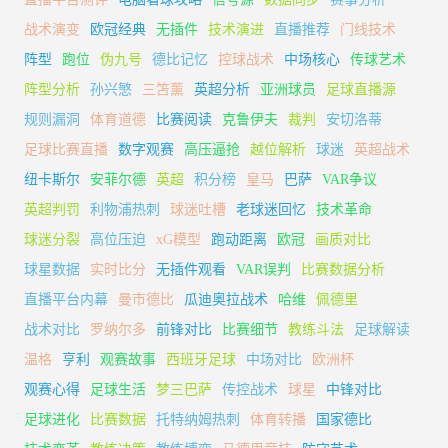
战术演变
欧冠经典
无插件
技术演进
直播推荐
门线技术
阵型
跑位
伪九号
德比记忆
控球战术
中场核心
传球艺术
阵型分析
孙兴慜
三笘薰
英超分析
亚洲球员
足球直播源
规则漏洞
体育道德
比赛阅读
克鲁伊夫
裁判
安切洛蒂
足球比赛直播
数字观赛
高压逼抢
越位解析
球迷
英超战术
纽卡斯尔
安菲尔德
英超
积分榜
皇马
巴萨
VAR争议
英超判罚
利物浦热刺
球迷吐槽
老球迷回忆
技术革命
球迷分裂
高位压迫
xG模型
跑动距离
欧冠
画质对比
球星数据
实时比分
无插件观看
VAR误判
比赛数据分析
直播平台内幕
曼市德比
瓜迪奥拉战术
哈维
佩德里
战术对比
罗纳尔多
前锋对比
比赛细节
教练斗法
足球解读
温格
亨利
观赛故事
西班牙足球
中场对比
欧洲杯
观赛心得
足球生活
梦三巴萨
传控战术
球星
中锋对比
足球进化
比赛数据
托特纳姆热刺
体育转播
国家德比