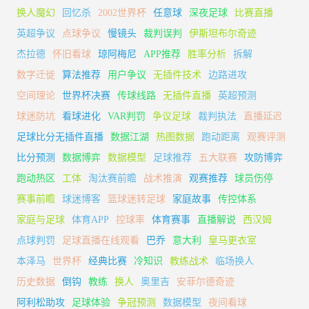
换人魔幻
回忆杀
2002世界杯
任意球
深夜足球
比赛直播
英超争议
点球争议
慢镜头
裁判误判
伊斯坦布尔奇迹
杰拉德
怀旧看球
琼阿梅尼
APP推荐
胜率分析
拆解
数字迁徙
算法推荐
用户争议
无插件技术
边路进攻
空间理论
世界杯决赛
传球线路
无插件直播
英超预测
球迷防坑
看球进化
VAR判罚
争议足球
裁判执法
直播延迟
足球比分无插件直播
数据江湖
热图数据
跑动距离
观赛评测
比分预测
数据博弈
数据模型
足球推荐
五大联赛
攻防博弈
跑动热区
工体
淘汰赛前瞻
战术推演
观赛推荐
球员伤停
赛事前瞻
球迷博客
篮球迷转足球
家庭故事
传控体系
家庭与足球
体育APP
控球率
体育赛事
直播解说
西汉姆
点球判罚
足球直播在线观看
巴乔
意大利
皇马更衣室
本泽马
世界杯
经典比赛
冷知识
教练战术
临场换人
历史数据
倒钩
教练
换人
奥里吉
安菲尔德奇迹
阿利松助攻
足球体验
争冠预测
数据模型
夜间看球