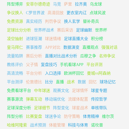
阵型博弈
安菲尔德奇迹
马竞
萨里
拉齐奥
乌龙球
争议换人
C罗世界波
高清回放
更衣室内讧
点球风波
免费资源
真实经历
判罚争议
换人玄学
替补奇兵
足球比分分析
世界杯战术
赛后采访
足球幽默
世界杯
凌空抽射
进球狂潮
球迷情绪
足球直播大全
积分榜
皇马拜仁
赛事推荐
APP对比
数据演变
直播观点
强强对话
流量陷阱
赛后分析
直播对比战术分析
瓜穆之争
名帅争议
教练评价
父子情
复盘技巧
手机看球APP
平台评测
高清流畅
平台分析
入口选择
欧洲杯回忆
曼城vs阿森纳
平台测评
伦敦德比
比分
直播
战术
数据
回忆
球场记忆
免费看球平台
中年球迷
观赛文化
足球情怀
球星专题
赛事源流
弹幕互动
移动端优化
流媒体配置
传控哲学
足球深度分析
足球细节
阵型变化
球星战术
单核带队
阵型分析
比赛复盘
球迷争论
防守策略
体育精神
维尔茨
哈维阿隆索
战术预测
体能管理
科技与体育
诺坎普