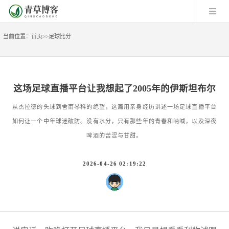
当前位置：
首页
>>
足球比分
这场足球直播平台让我想起了2005年的伊斯坦布尔
从杰拉德的头球到舍甫琴科的绝望，这篇用亲身经历讲述一场足球直播平台
如何让一个中年球迷破防。没有水分，只有那些年的青春和呐喊，以及深夜
啤酒的苦涩与甘甜。
2026-04-26 02:19:22