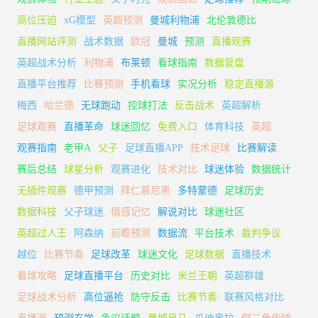
高位压迫
xG模型
英超预测
曼城利物浦
北伦敦德比
直播网站评测
战术数据
欧冠
曼城
预测
直播观赛
英超战术分析
利物浦
布莱顿
看球指南
数据复盘
直播平台推荐
比赛预测
手机看球
实况分析
稳定直播源
梅西
哈兰德
无球跑动
控球打法
反击战术
英超解析
足球观赛
直播革命
球迷回忆
免费入口
体育科技
英超
观赛指南
老甲A
父子
足球直播APP
技术足球
比赛解读
赛后总结
球星分析
观赛进化
技术对比
球迷体验
数据统计
无插件观赛
德甲预测
拜仁慕尼黑
多特蒙德
足球历史
数据科技
父子球迷
情感记忆
解说对比
球迷社区
英超过人王
阿森纳
前瞻预测
数据流
平台技术
裁判争议
越位
比赛节奏
足球改革
球迷文化
足球数据
直播技术
看球攻略
足球直播平台
历史对比
米兰王朝
英超群雄
足球战术分析
高位逼抢
防守反击
比赛节奏
联赛风格对比