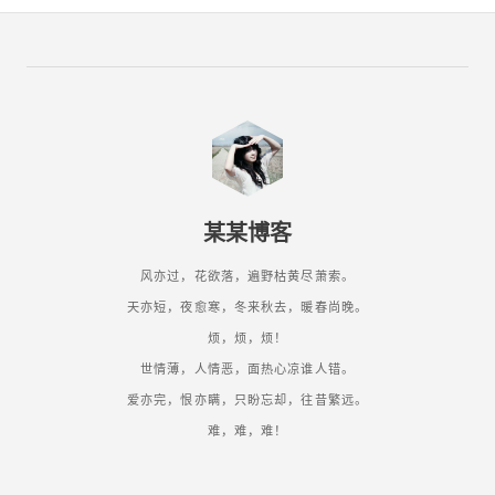
某某博客
风亦过，花欲落，遍野枯黄尽萧索。
天亦短，夜愈寒，冬来秋去，暖春尚晚。
烦，烦，烦！
世情薄，人情恶，面热心凉谁人错。
爱亦完，恨亦瞒，只盼忘却，往昔繁远。
难，难，难！