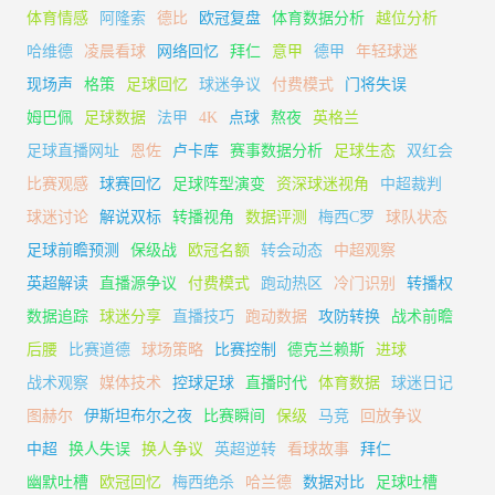
体育情感
阿隆索
德比
欧冠复盘
体育数据分析
越位分析
哈维德
凌晨看球
网络回忆
拜仁
意甲
德甲
年轻球迷
现场声
格策
足球回忆
球迷争议
付费模式
门将失误
姆巴佩
足球数据
法甲
4K
点球
熬夜
英格兰
足球直播网址
恩佐
卢卡库
赛事数据分析
足球生态
双红会
比赛观感
球赛回忆
足球阵型演变
资深球迷视角
中超裁判
球迷讨论
解说双标
转播视角
数据评测
梅西C罗
球队状态
足球前瞻预测
保级战
欧冠名额
转会动态
中超观察
英超解读
直播源争议
付费模式
跑动热区
冷门识别
转播权
数据追踪
球迷分享
直播技巧
跑动数据
攻防转换
战术前瞻
后腰
比赛道德
球场策略
比赛控制
德克兰赖斯
进球
战术观察
媒体技术
控球足球
直播时代
体育数据
球迷日记
图赫尔
伊斯坦布尔之夜
比赛瞬间
保级
马竞
回放争议
中超
换人失误
换人争议
英超逆转
看球故事
拜仁
幽默吐槽
欧冠回忆
梅西绝杀
哈兰德
数据对比
足球吐槽