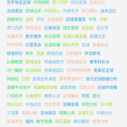
克罗地亚足球
中场控制
梦三巴萨
传控足球
历史对比
瓜迪奥拉
控球战术
中场核心
传球艺术
米兰德比
战术记忆
观赛世代
温格
亨利
巨星搭档
足球直播源
中场
中锋
梦三巴萨
传控战术
比赛阅读
球员聚焦
战术板
伪九号
克鲁伊夫
数字媒体
安切洛蒂
足球比赛直播
直播生态
阿尔特塔
位置革命
高清转播
越位判罚
足球
直播争议
球迷辩论
绝杀
英超
欧冠历史
巴萨逆转
伊涅斯塔
比赛数据
曼城战术
阿森纳防守
利物浦反击
赛季转折点
冷门捕捉
实战案例
老球迷回忆
世界杯预选赛
南美区足球
阿根廷
巴西
足球战术演变
意甲黄金时代
现代足球数据分析
直播平台测评
电脑看球攻略
球星数据
实时比分
无插件观看
门线技术
比赛细节
教练斗法
足球解读
阵型
跑位
德比记忆
中场对比
历史传承
观赛故事
阵型分析
孙兴慜
三笘薰
英超分析
亚洲球员
观赛心得
足球生活
中锋对比
足球进化
裁判
数字观赛
高压逼抢
越位解析
体育分析