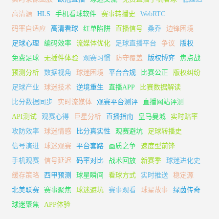
高清源
HLS
手机看球软件
赛事转播史
WebRTC
码率自适应
高清看球
红单陷阱
直播信号
桑乔
边锋困境
足球心理
编码效率
流媒体优化
足球直播平台
争议
版权
免费足球
无插件体验
观赛习惯
防守覆盖
版权博弈
焦点战
预测分析
数据视角
球迷困境
平台合规
比赛公正
版权纠纷
足球产业
球迷技术
逆境重生
直播APP
比赛数据解读
比分数据同步
实时流媒体
观赛平台测评
直播网站评测
API测试
观赛心得
巨星分析
直播指南
皇马曼城
实时赔率
攻防效率
球迷情感
比分真实性
观赛避坑
足球转播史
信号演进
球迷观赛
平台套路
画质之争
速度型前锋
手机观赛
信号延迟
码率对比
战术回放
新赛季
球迷进化史
缓存策略
西甲预测
球星瞬间
看球方式
实时推送
稳定源
北美联赛
赛事聚焦
球迷避坑
赛事观看
球星故事
绿茵传奇
球迷聚焦
APP体验