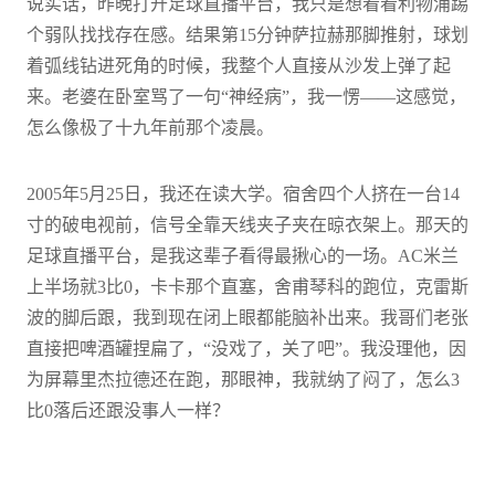
说实话，昨晚打开足球直播平台，我只是想看看利物浦踢
个弱队找找存在感。结果第15分钟萨拉赫那脚推射，球划
着弧线钻进死角的时候，我整个人直接从沙发上弹了起
来。老婆在卧室骂了一句“神经病”，我一愣——这感觉，
怎么像极了十九年前那个凌晨。
2005年5月25日，我还在读大学。宿舍四个人挤在一台14
寸的破电视前，信号全靠天线夹子夹在晾衣架上。那天的
足球直播平台，是我这辈子看得最揪心的一场。AC米兰
上半场就3比0，卡卡那个直塞，舍甫琴科的跑位，克雷斯
波的脚后跟，我到现在闭上眼都能脑补出来。我哥们老张
直接把啤酒罐捏扁了，“没戏了，关了吧”。我没理他，因
为屏幕里杰拉德还在跑，那眼神，我就纳了闷了，怎么3
比0落后还跟没事人一样？