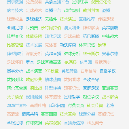
赛季数据
免费观看
高清直播平台
足球往事
观赛进化论
信号技术
足球战术
直播平台
越位规则
裁判判罚
盗播
球迷权益
足球经济
无插件
技术演进
直播推荐
传控足球
亚洲足球
世预赛
沙特阿拉伯
澳大利亚
阵型解读
英超前瞻
阵型变化
体能极限
现代足球
足球前瞻
范巴斯滕
中锋战术
比赛管理
技术发展
克洛普
勒沃库森
体育记忆
逆转
阵型解析
深度分析
英超直播
进球分析
纽卡斯尔
安菲尔德
足球怀旧
罗本
足球直播高清
4K画质
信号源
数据同步
赛事分析
战术演变
XG模型
英超转播
西甲信号
盗播争议
数据对比
欧冠经典
触球热图
数据看球
全攻全守
阿尔瓦雷斯
德比战
阵型转换
观赛记忆
家庭足球
亚洲赛事
父子情深
规则漏洞
体育道德
足球哲学
越位争议
战术解读
2026世界杯
画质吐槽
延迟问题
付费会员
转会传闻
老将
高清流
情感共鸣
赛事回顾
技术革命
球迷分裂
英超记忆
草根足球
传球数据
英超观察
直播源选择
科瓦契奇