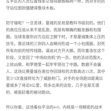
左半区的人员位置线条交错得跟蜘蛛网一样，而对手的防
守站位图则僵硬得像块木板。
防守端呢？一旦丢球，曼城的反抢是教科书级别的。他们
的高位压迫从来不是乱跑，而是有精确的触发器和包围
圈。当球发展到对方边后卫脚下时，才是曼城集体上压的
信号。靠近球的三到四人会瞬间形成一个小包围圈，封死
所有向前的短传线路，逼迫对方开大脚。而坎塞洛在这个
阶段，又变回了“中场绞肉机”的一员，他的活动范围大，
上抢凶狠，和罗德里一起牢牢锁住了中路。数据不会骗
人，这场比赛曼城在高位夺回球权的次数高达15次，其中
至少3次直接转化为了威胁射门。对手的全场跑动距离比
曼城多了将近8公里，但多出来的这些，几乎全是无谓
的、被驱赶着的被动跑动。
所以你看，这场看似平淡的4-0，内核是一场精密的战术