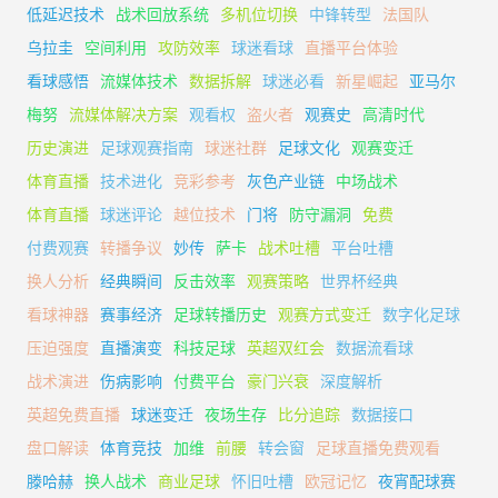
低延迟技术
战术回放系统
多机位切换
中锋转型
法国队
乌拉圭
空间利用
攻防效率
球迷看球
直播平台体验
看球感悟
流媒体技术
数据拆解
球迷必看
新星崛起
亚马尔
梅努
流媒体解决方案
观看权
盗火者
观赛史
高清时代
历史演进
足球观赛指南
球迷社群
足球文化
观赛变迁
体育直播
技术进化
竞彩参考
灰色产业链
中场战术
体育直播
球迷评论
越位技术
门将
防守漏洞
免费
付费观赛
转播争议
妙传
萨卡
战术吐槽
平台吐槽
换人分析
经典瞬间
反击效率
观赛策略
世界杯经典
看球神器
赛事经济
足球转播历史
观赛方式变迁
数字化足球
压迫强度
直播演变
科技足球
英超双红会
数据流看球
战术演进
伤病影响
付费平台
豪门兴衰
深度解析
英超免费直播
球迷变迁
夜场生存
比分追踪
数据接口
盘口解读
体育竞技
加维
前腰
转会窗
足球直播免费观看
滕哈赫
换人战术
商业足球
怀旧吐槽
欧冠记忆
夜宵配球赛