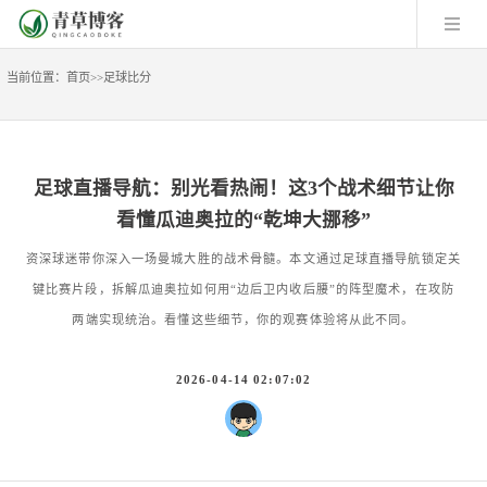
当前位置：
首页
>>
足球比分
足球直播导航：别光看热闹！这3个战术细节让你
看懂瓜迪奥拉的“乾坤大挪移”
资深球迷带你深入一场曼城大胜的战术骨髓。本文通过足球直播导航锁定关
键比赛片段，拆解瓜迪奥拉如何用“边后卫内收后腰”的阵型魔术，在攻防
两端实现统治。看懂这些细节，你的观赛体验将从此不同。
2026-04-14 02:07:02