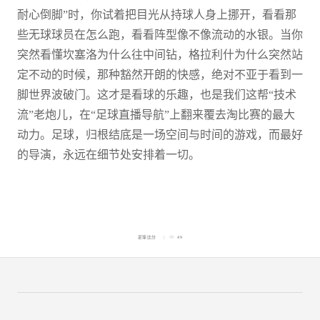
耐心倒脚”时，你试着把目光从持球人身上挪开，看看那
些无球球员在怎么跑，看看阵型像不像流动的水银。当你
突然看懂坎塞洛为什么往中间钻，格拉利什为什么突然站
定不动的时候，那种豁然开朗的快感，绝对不亚于看到一
脚世界波破门。这才是看球的乐趣，也是我们这帮“技术
流”老炮儿，在“足球直播导航”上翻来覆去淘比赛的最大
动力。足球，归根结底是一场空间与时间的游戏，而最好
的导演，永远在细节处安排着一切。
足球比分
49