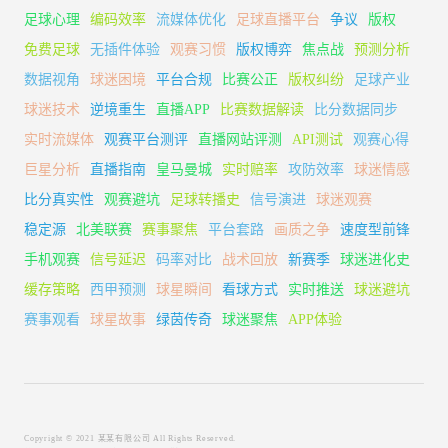
足球心理
编码效率
流媒体优化
足球直播平台
争议
版权
免费足球
无插件体验
观赛习惯
版权博弈
焦点战
预测分析
数据视角
球迷困境
平台合规
比赛公正
版权纠纷
足球产业
球迷技术
逆境重生
直播APP
比赛数据解读
比分数据同步
实时流媒体
观赛平台测评
直播网站评测
API测试
观赛心得
巨星分析
直播指南
皇马曼城
实时赔率
攻防效率
球迷情感
比分真实性
观赛避坑
足球转播史
信号演进
球迷观赛
稳定源
北美联赛
赛事聚焦
平台套路
画质之争
速度型前锋
手机观赛
信号延迟
码率对比
战术回放
新赛季
球迷进化史
缓存策略
西甲预测
球星瞬间
看球方式
实时推送
球迷避坑
赛事观看
球星故事
绿茵传奇
球迷聚焦
APP体验
Copyright © 2021 某某有限公司 All Rights Reserved.