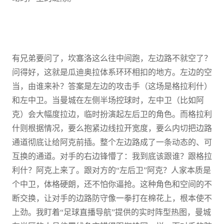
有兄弟要问了，坎塞洛这么往中间跑，左边路不就空了？
问得好，这就是瓜迪奥拉体系环环相扣的地方。左边的空
当，由谁来补？答案是左边的攻击手（这场是格拉利什）
和左中卫。当曼城在左侧半场控球时，左中卫（比如阿
克）会大幅度拉边，临时扮演起左后卫的角色。而格拉利
什则根据情况，要么抱紧边线拉开宽度，要么内切把边路
通道彻底让给阿克前插。整个左边路成了一条动态的、可
互换的通道。对手的右边锋懵了：我到底该跟谁？跟格拉
利什？阿克上来了。跟对方的“左后卫”阿克？人家本质是
个中卫，体格硬朗，还不怕你逼抢。这种角色和空间的不
断交换，让对手的边路防守像一拳打在棉花上，根本使不
上劲。我盯着“足球直播导航”提供的实时阵型热图，曼城