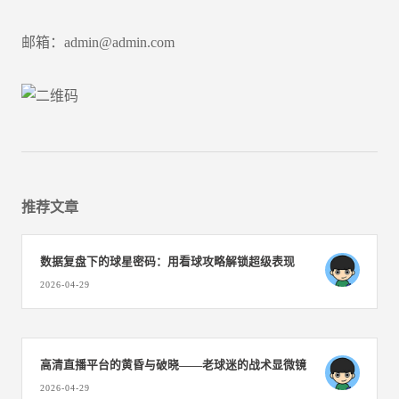
邮箱：admin@admin.com
推荐文章
数据复盘下的球星密码：用看球攻略解锁超级表现
2026-04-29
高清直播平台的黄昏与破晓——老球迷的战术显微镜
2026-04-29