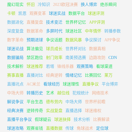
魔幻现实
怀旧
冷知识
2023欧冠决赛
换人博弈
绝杀瞬间
卡顿
凯恩
观赛变革
球迷实战
数据平台
球迷评测
数据进化
直播复盘
技术变迁
世界杯记忆
APP评测
深度复盘
数据革命
多屏时代
球迷社区
中年情怀
转播参数
数字革命
预期进球
争议话题
数据风暴
争议探讨
APP争议
球迷论战
算法偏见
球员成长
世界杯对比
数据真相
数据骗局
禁区跑位
射门效率
南美预选赛
边路攻防
CDN
技术解析
球迷推荐
若塔
锋线杀器
观赛策略
看球渠道
赛事直播
直播对比
经典逆转
情绪记忆
比赛回忆
莱万
直播坑点
AC米兰
看球经历
球迷理性
直播争议
平台博弈
中场大师
转播历史
艺术
越位线
犯规统计
网络技术
解说争议
平台生态
德布劳内
中场大师
世界杯前瞻
经典决赛
逆转传奇
实战复盘
直播选择
球迷维权
直播平台争议
假球疑云
球迷抉择
技术分析
比赛解读
球迷攻略
观赛省钱
直播数据
传球
角球战术
定位球