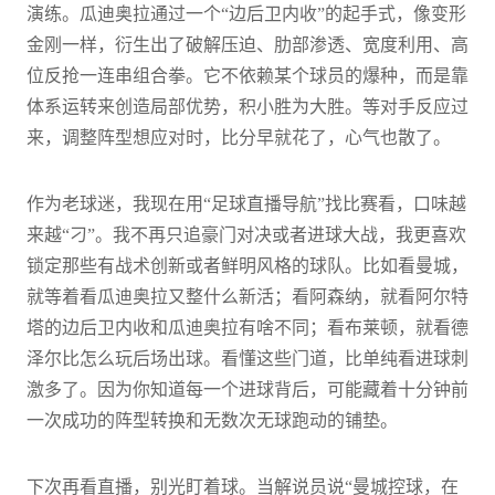
演练。瓜迪奥拉通过一个“边后卫内收”的起手式，像变形
金刚一样，衍生出了破解压迫、肋部渗透、宽度利用、高
位反抢一连串组合拳。它不依赖某个球员的爆种，而是靠
体系运转来创造局部优势，积小胜为大胜。等对手反应过
来，调整阵型想应对时，比分早就花了，心气也散了。
作为老球迷，我现在用“足球直播导航”找比赛看，口味越
来越“刁”。我不再只追豪门对决或者进球大战，我更喜欢
锁定那些有战术创新或者鲜明风格的球队。比如看曼城，
就等着看瓜迪奥拉又整什么新活；看阿森纳，就看阿尔特
塔的边后卫内收和瓜迪奥拉有啥不同；看布莱顿，就看德
泽尔比怎么玩后场出球。看懂这些门道，比单纯看进球刺
激多了。因为你知道每一个进球背后，可能藏着十分钟前
一次成功的阵型转换和无数次无球跑动的铺垫。
下次再看直播，别光盯着球。当解说员说“曼城控球，在