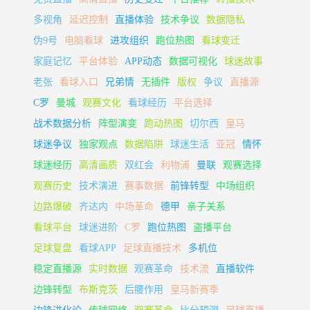
多视角
延迟控制
直播体验
技术争议
数据隐私
伪9号
电脑看球
进攻组织
跑位热图
看球变迁
家庭记忆
平台体验
APP动态
数据可视化
球迷故事
老张
看球入口
兄弟情
无插件
版权
争议
直播源
C罗
曼城
观赛文化
看球经历
平台选择
战术数据分析
阵型演变
跑动热图
切尔西
皇马
球迷争议
独家观点
数据陷阱
球迷生活
亚冠
情怀
球迷经历
高清画质
双红会
利物浦
曼联
观赛选择
观赛历史
技术演进
赛事数据
前锋转型
中场组织
边路爆破
齐达内
中场革命
德甲
亲子关系
看球平台
球迷进阶
C罗
跑位热图
盗播平台
足球复盘
看球APP
足球直播技术
多机位
稳定直播源
实时数据
观赛革命
技术流
直播软件
边锋转型
布斯克茨
后腰作用
皇马新赛季