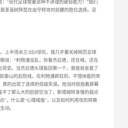
驳：“现代足球需要这种不讲理的破局能力！”我们
，是圣诞树阵型在由守转攻时前腰的跑位选择。足
点。上半场米兰3比0领先，我几乎要关掉网页足球
眼说：“利物浦没乱，你看杰拉德，还在喊，还在
风云突变。当杰拉德头球扳回第一个，我爸就坐直了
稳如泰山的后防线，在利物浦疯狂的、不惜体能的奔
，真的出现了连续的低级失误。他当时就指着屏幕
盖不了那么大的肋部空当了，斯塔姆转身慢的弱点
点”，什么是“心理阈值”，以及如何利用攻防转换
都生动。