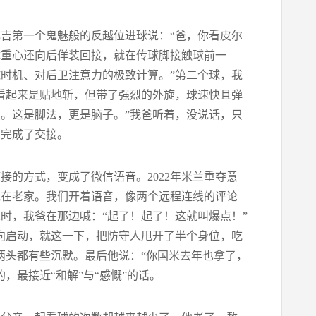
扎吉第一个鬼魅般的反越位进球说：“爸，你看皮尔
体重心还向后佯装回接，就在传球脚接触球前一
时机、对后卫注意力的极致计算。”第二个球，我
看起来是贴地斩，但带了强烈的外旋，球速快且弹
。这是脚法，更是脑子。”我爸听着，没说话，只
西完成了交接。
的方式，变成了微信语音。2022年米兰重夺意
他在老家。我们开着语音，像两个远程连线的评论
时，我爸在那边喊：“起了！起了！这就叫爆点！”
向启动，就这一下，把防守人甩开了半个身位，吃
两头都有些沉默。最后他说：“你国米去年也拿了，
，最接近“和解”与“感慨”的话。