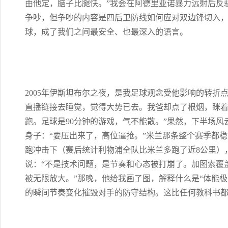
由他定，脑子比腿快。”我会在阿德里亚诺暴力远射后反
争吵，但争吵的内容是四后卫防线如何应对双边锋切入
球，成了我们之间最安全、也最深入的语言。
2005年伊斯坦布尔之夜，是我足球观念受他影响的转折
直播链接去睡觉，觉得大势已去。我爸却点了根烟，眯着
跑。足球是90分钟的游戏，气不能散。”果然，下半场
身子：“要压出来了，高位逼抢。”米兰那条整个赛季都
跑冲击下（赛后统计利物浦全队比米兰多跑了近8公里）
说：“不是技术问题，是节奏和心态被打崩了。加图索覆
被无限放大。”那晚，他给我画了图，解释什么是“体能极
的瞬间节奏变化摧毁对手的防守结构。这比任何教科书