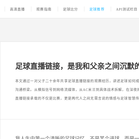
高清直播
观赛指南
足球比分
足球推荐
API测试栏目
足球直播链接，是我和父亲之间沉默
本文通过一对父子二十余年共享足球直播链接的观赛经历，讲述足球如何
沟通桥梁。从模拟信号到网络流媒体，从AC米兰到具体战术拆解，在深夜
直播链接承载的不仅是比赛，更是两代人之间无需言说的情感与足球智慧
我人生中第一个清晰的足球记忆，不是某个进球，而是一片