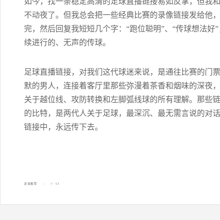
如今，找一条稳定高清的足球直播链接易如反掌，但我
不动夜了。但我总会把一些经典比赛的录像链接发给他，
完，然后回复我短短几个字：“跑位聪明”、“传球想法好
续进行的、无声的传球。
足球直播链接，对我们这代球迷来说，是通往比赛的门
默的男人，连接着客厅里那些弥漫着茶香和烟味的深夜，
关于越位线、攻防转换和左脚弧线球的所有理解。那些
的比特，是两代人关于足球，最深沉、最无需言说的对
链接中，永远传下去。
足球推荐
53