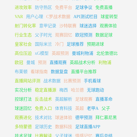
进攻效率
防守热区
免费平台
足球争议
免费直播
VAR
用户心理
C罗战术数据
API测试栏目
球星转型
射门转化率
意甲记录
沙特联赛
球迷选择
观赛体验
行业生态
父子时光
观赛回忆
欧冠预测
数据足球
皇家社会
国际米兰
冷门
足球推荐
预期进球
高位压迫
xG模型
英超预测
曼城利物浦
北伦敦德比
欧冠
曼城
预测
直播观赛
英超战术分析
利物浦
布莱顿
看球指南
数据复盘
直播平台推荐
直播网站评测
战术数据
比赛预测
手机看球
实况分析
稳定直播源
梅西
哈兰德
无球跑动
控球打法
反击战术
英超解析
足球观赛
直播革命
球迷回忆
免费入口
体育科技
英超
老甲A
父子
观赛进化
技术对比
球迷体验
德甲预测
拜仁慕尼黑
多特蒙德
足球历史
数据科技
足球直播APP
技术足球
比赛解读
父子球迷
情感记忆
赛后总结