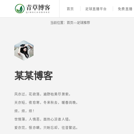
首页
足球直播平台
免费直播
当前位置：
首页
>>
足球推荐
某某博客
风亦过，花欲落，遍野枯黄尽萧索。
天亦短，夜愈寒，冬来秋去，暖春尚晚。
烦，烦，烦！
世情薄，人情恶，面热心凉谁人错。
爱亦完，恨亦瞒，只盼忘却，往昔繁远。