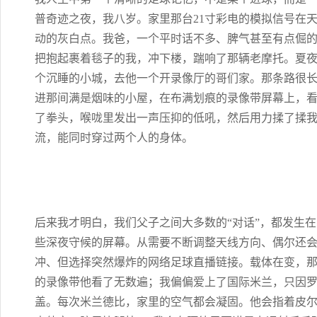
普奇迹之夜，我八岁。家里那台21寸彩电的模拟信号在
动的灰白点。我爸，一个平时话不多、脾气甚至有点倔
把抱起裹着毯子的我，冲下楼，踹响了那辆老摩托。夏
个沉睡的小城，去他一个开录像厅的哥们家。那条路很
进那间满是烟味的小屋，在布满划痕的录像带屏幕上，
了拳头，喉咙里发出一声压抑的低吼，然后用力揉了揉
流，能同时穿过两个人的身体。
后来我才明白，我们父子之间大多数的“对话”，都发生
些深夜守候的屏幕。从需要不断调整天线方向、偶尔还
冲、但选择突然爆炸的网络足球直播链接。载体在变，那
的录像带他看了无数遍；我偏偏爱上了国际米兰，只因
盖。每次米兰德比，家里的空气都会凝固。他会指着皮尔