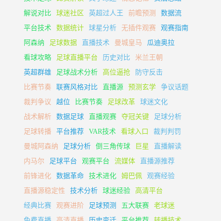
解说对比
球迷社区
英超过人王
前瞻预测
数据流
平台技术
数据统计
球星分析
无插件观赛
观赛指南
阿森纳
足球数据
直播技术
曼城皇马
瓜迪奥拉
看球攻略
足球直播平台
历史对比
米兰王朝
英超群雄
足球战术分析
高位逼抢
防守反击
比赛节奏
联赛风格对比
直播源
预测玄学
争议话题
裁判争议
越位
比赛节奏
足球改革
球迷文化
战术解析
数据足球
直播观赛
夺冠关键
足球分析
足球转播
平台推荐
VAR技术
看球入口
裁判判罚
曼城阿森纳
足球分析
倒三角传球
巨星
直播解读
内马尔
足球平台
观赛平台
流媒体
直播源推荐
前锋进化
数据革命
技术进化
姆巴佩
观赛经验
直播源稳定性
技术分析
球迷经验
高清平台
经典比赛
观赛进阶
足球预测
五大联赛
老球迷
免费直播
高清直播
历史变迁
平台推荐
转播技术