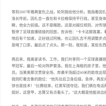
等到2007年雅典复仇之战，轮到我给他分析。我指着因
洛长传前，因扎吉一直在和卡拉格保持平行线，甚至身
瞬，他全力前插。这不是瞎跑，这是对越位规则、对传球
暂停了足球直播链接的回放，告诉他：“卡卡这脚直塞，
地后有个加速，正好绕过阿格，也让因扎吉不用调整步点
是喝了口茶，最后点了点头。那一刻，我知道，某些东
再后来，我离家读书、工作，我们共享同一个足球直播链接
甲冠军，最后一轮对阵萨索洛，我在上海租的房子里，
员。当莱奥那次贯穿全场、奔袭半场超过60米的助攻出现
我则盯着吉鲁的跑位：“他先往后卫身后插，急停，再反
饼也是技术！”比赛结束，红黑军团夺冠，我们俩在电话
挺好，这意甲，总算又有点看头了。”这大概是他能说出的