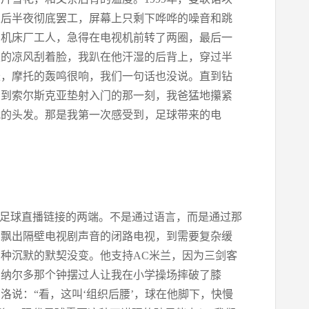
天后半夜彻底罢工，屏幕上只剩下哗哗的噪音和跳
的机床厂工人，急得在电视机前转了两圈，最后一
夜的凉风刮着脸，我趴在他汗湿的后背上，穿过半
长，摩托的轰鸣很响，我们一句话也没说。直到钻
看到索尔斯克亚垫射入门的那一刻，我爸猛地攥紧
我的头发。那是我第一次感受到，足球带来的电
在足球直播链接的两端。不是通过语言，而是通过那
会飘出隔壁电视剧声音的闭路电视，到需要复杂缓
种沉默的默契没变。他支持AC米兰，因为三剑客
罗纳尔多那个钟摆过人让我在小学操场摔破了膝
洛说：“看，这叫‘组织后腰’，球在他脚下，快慢