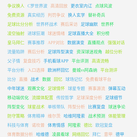
争议换人
C罗世界波
高清回放
更衣室内讧
点球风波
免费资源
真实经历
判罚争议
换人玄学
替补奇兵
足球比分分析
世界杯战术
赛后采访
足球幽默
世界杯
凌空抽射
进球狂潮
球迷情绪
足球直播大全
积分榜
皇马拜仁
赛事推荐
APP对比
数据演变
直播观点
强强对话
流量陷阱
赛后分析
足球阵型演变
资深球迷视角
越位分析
父子情
复盘技巧
手机看球APP
平台评测
高清流畅
平台分析
入口选择
欧洲杯回忆
曼城vs阿森纳
平台测评
比分
直播
战术
数据
回忆
球场记忆
免费看球平台
中年球迷
观赛文化
足球情怀
球星专题
赛事源流
弹幕互动
移动端优化
流媒体配置
传控哲学
足球深度分析
足球细节
阵型变化
球星战术
单核带队
阵型分析
比赛复盘
球迷争论
防守策略
体育精神
维尔茨
哈维阿隆索
战术预测
体能管理
科技与体育
诺坎普
体育情感
阿隆索
德比
欧冠复盘
体育数据分析
哈维德
凌晨看球
网络回忆
拜仁
意甲
德甲