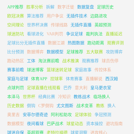
APP推荐
胜率分析
拆解
数字迁徙
数据复盘
足球历史
欧冠决赛
算法推荐
用户争议
无插件技术
边路进攻
空间理论
世界杯决赛
传球线路
无插件直播
英超预测
球迷防坑
看球进化
VAR判罚
争议足球
裁判执法
直播延迟
足球比分无插件直播
数据江湖
热图数据
跑动距离
观赛评测
比分预测
数据博弈
数据模型
足球推荐
五大联赛
攻防博弈
跑动热区
工体
淘汰赛前瞻
战术推演
观赛推荐
球员伤停
赛事前瞻
球迷博客
篮球迷转足球
家庭故事
传控体系
家庭与足球
体育APP
控球率
体育赛事
直播解说
西汉姆
点球判罚
足球直播在线观看
巴乔
意大利
皇马更衣室
本泽马
世界杯
经典比赛
冷知识
教练战术
临场换人
历史数据
倒钩
C罗倒钩
尤文图斯
战术变革
教练
换人
奥里吉
安菲尔德奇迹
阿利松助攻
足球体验
争冠预测
数据模型
夜间看球
巴萨战术
球星动态
资本操控
避坑指南
球迷自保
英超观赛
老特拉福德
球星洞察
进攻核心