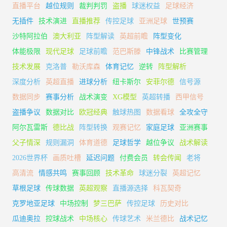
直播平台
越位规则
裁判判罚
盗播
球迷权益
足球经济
无插件
技术演进
直播推荐
传控足球
亚洲足球
世预赛
沙特阿拉伯
澳大利亚
阵型解读
英超前瞻
阵型变化
体能极限
现代足球
足球前瞻
范巴斯滕
中锋战术
比赛管理
技术发展
克洛普
勒沃库森
体育记忆
逆转
阵型解析
深度分析
英超直播
进球分析
纽卡斯尔
安菲尔德
信号源
数据同步
赛事分析
战术演变
XG模型
英超转播
西甲信号
盗播争议
数据对比
欧冠经典
触球热图
数据看球
全攻全守
阿尔瓦雷斯
德比战
阵型转换
观赛记忆
家庭足球
亚洲赛事
父子情深
规则漏洞
体育道德
足球哲学
越位争议
战术解读
2026世界杯
画质吐槽
延迟问题
付费会员
转会传闻
老将
高清流
情感共鸣
赛事回顾
技术革命
球迷分裂
英超记忆
草根足球
传球数据
英超观察
直播源选择
科瓦契奇
克罗地亚足球
中场控制
梦三巴萨
传控足球
历史对比
瓜迪奥拉
控球战术
中场核心
传球艺术
米兰德比
战术记忆