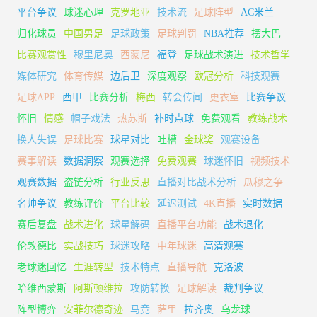
平台争议
球迷心理
克罗地亚
技术流
足球阵型
AC米兰
归化球员
中国男足
足球政策
足球判罚
NBA推荐
摆大巴
比赛观赏性
穆里尼奥
西蒙尼
福登
足球战术演进
技术哲学
媒体研究
体育传媒
边后卫
深度观察
欧冠分析
科技观赛
足球APP
西甲
比赛分析
梅西
转会传闻
更衣室
比赛争议
怀旧
情感
帽子戏法
热苏斯
补时点球
免费观看
教练战术
换人失误
足球比赛
球星对比
吐槽
金球奖
观赛设备
赛事解读
数据洞察
观赛选择
免费观赛
球迷怀旧
视频技术
观赛数据
盗链分析
行业反思
直播对比战术分析
瓜穆之争
名帅争议
教练评价
平台比较
延迟测试
4K直播
实时数据
赛后复盘
战术进化
球星解码
直播平台功能
战术退化
伦敦德比
实战技巧
球迷攻略
中年球迷
高清观赛
老球迷回忆
生涯转型
技术特点
直播导航
克洛波
哈维西蒙斯
阿斯顿维拉
攻防转换
足球解读
裁判争议
阵型博弈
安菲尔德奇迹
马竞
萨里
拉齐奥
乌龙球