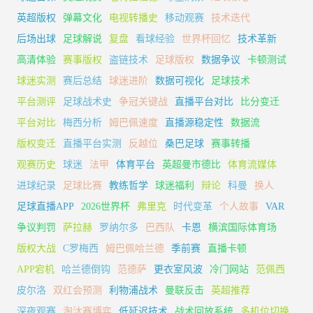
英超版权
弹幕文化
电视转播史
移动观赛
技术迭代
后场出球
足球解说
复盘
看球经验
世界杯回忆
技术革新
高清体验
赛事版权
盗链技术
足球版权
数据争议
卡顿测试
球迷实测
赛后总结
球迷进阶
数据可视化
足球技术
平台测评
足球战术史
争冠关键战
直播平台对比
比分变迁
平台对比
梅西分析
姆巴佩速度
直播源稳定性
数据流
版权变迁
直播平台实测
反越位
桑巴足球
赛事转播
观赛历史
球迷
法甲
体育平台
英超曼市德比
体育流媒体
进球纪录
足球比赛
教练哲学
球迷福利
辩论
科曼
换人
足球直播APP
2026世界杯
弗里克
时代变革
个人故事
VAR
争议判罚
萨拉赫
罗纳尔多
巴西队
卡恩
横滨国际体育场
版权大战
C罗梅西
姆巴佩哈兰德
季前赛
直播卡顿
APP宕机
哈兰德倒钩
范德萨
更衣室风波
冷门网站
范佩西
皮尔洛
双红会预测
利物浦战术
曼联反击
英超推荐
深夜观赛
淘汰赛博弈
低延迟技术
战术回放系统
多机位切换