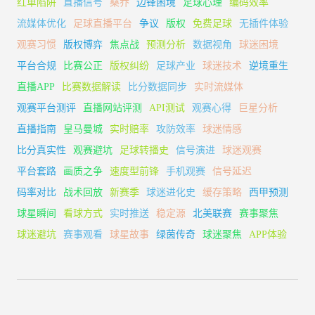
红单陷阱
直播信号
桑乔
边锋困境
足球心理
编码效率
流媒体优化
足球直播平台
争议
版权
免费足球
无插件体验
观赛习惯
版权博弈
焦点战
预测分析
数据视角
球迷困境
平台合规
比赛公正
版权纠纷
足球产业
球迷技术
逆境重生
直播APP
比赛数据解读
比分数据同步
实时流媒体
观赛平台测评
直播网站评测
API测试
观赛心得
巨星分析
直播指南
皇马曼城
实时赔率
攻防效率
球迷情感
比分真实性
观赛避坑
足球转播史
信号演进
球迷观赛
平台套路
画质之争
速度型前锋
手机观赛
信号延迟
码率对比
战术回放
新赛季
球迷进化史
缓存策略
西甲预测
球星瞬间
看球方式
实时推送
稳定源
北美联赛
赛事聚焦
球迷避坑
赛事观看
球星故事
绿茵传奇
球迷聚焦
APP体验