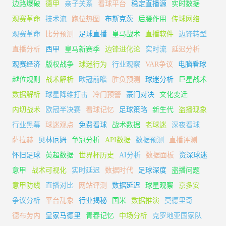
边路爆破
德甲
亲子关系
看球平台
稳定直播源
实时数据
观赛革命
技术流
跑位热图
布斯克茨
后腰作用
传球网络
观赛革命
比分预测
足球直播
皇马战术
直播软件
边锋转型
直播分析
西甲
皇马新赛季
边锋进化论
实时流
延迟分析
观赛经济
版权战争
球迷行为
行业观察
VAR争议
电脑看球
越位规则
战术解析
欧冠前瞻
胜负预测
球迷分析
巨星战术
数据解析
球星降维打击
冷门预警
豪门对决
文化变迁
内切战术
欧冠半决赛
看球记忆
足球策略
新生代
盗播现象
行业黑幕
球迷观点
免费看球
战术数据
老球迷
深夜看球
萨拉赫
贝林厄姆
争冠分析
API数据
数据预测
直播评测
怀旧足球
英超数据
世界杯历史
AI分析
数据面板
资深球迷
意甲
战术可视化
实时延迟
数据时代
足球深度
盗播问题
意甲防线
直播对比
网站评测
数据延迟
球星观察
京多安
争议分析
平台乱象
行业揭秘
国米
数据推演
莫德里奇
德布劳内
皇家马德里
青春记忆
中场分析
克罗地亚国家队