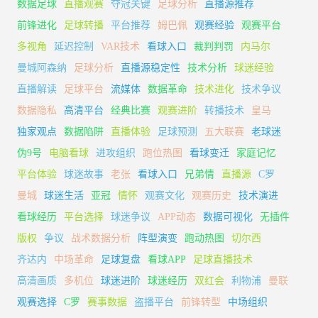
数据足球
直播观赛
夺冠关键
足球分析
直播源推荐
前锋进化
足球转播
平台推荐
姆巴佩
观赛经验
观赛平台
多视角
延迟控制
VAR技术
看球入口
裁判判罚
内马尔
曼城阿森纳
足球分析
直播源稳定性
技术分析
球迷经验
直播解读
足球平台
流媒体
数据革命
技术进化
技术争议
数据隐私
高清平台
经典比赛
观赛进阶
转播技术
皇马
独家观点
数据陷阱
直播体验
足球预测
五大联赛
老球迷
伪9号
电脑看球
进攻组织
跑位热图
看球变迁
家庭记忆
平台体验
球迷故事
老张
看球入口
兄弟情
直播源
C罗
曼城
球迷生活
亚冠
情怀
观赛文化
观赛历史
技术演进
看球经历
平台选择
球迷争议
APP动态
数据可视化
无插件
版权
争议
战术数据分析
阵型演变
跑动热图
切尔西
齐达内
中场革命
足球复盘
看球APP
足球直播技术
高清画质
多机位
球迷进阶
球迷经历
双红会
利物浦
曼联
观赛选择
C罗
赛事数据
盗播平台
前锋转型
中场组织