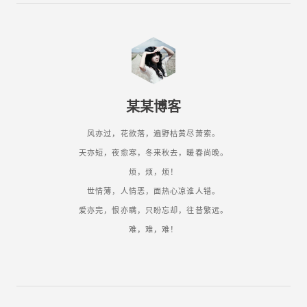
某某博客
风亦过，花欲落，遍野枯黄尽萧索。
天亦短，夜愈寒，冬来秋去，暖春尚晚。
烦，烦，烦！
世情薄，人情恶，面热心凉谁人错。
爱亦完，恨亦瞒，只盼忘却，往昔繁远。
难，难，难！