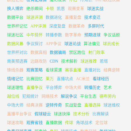
换人博弈
绝杀瞬间
卡顿
凯恩
观赛变革
球迷实战
数据平台
球迷评测
数据进化
直播复盘
技术变迁
世界杯记忆
APP评测
深度复盘
数据革命
多屏时代
球迷社区
中年情怀
转播参数
数字革命
预期进球
争议话题
数据风暴
争议探讨
APP争议
球迷论战
算法偏见
球员成长
世界杯对比
数据真相
数据骗局
禁区跑位
射门效率
南美预选赛
边路攻防
CDN
技术解析
球迷推荐
若塔
锋线杀器
观赛策略
看球渠道
赛事直播
直播对比
经典逆转
情绪记忆
比赛回忆
莱万
直播坑点
AC米兰
看球经历
球迷理性
直播争议
平台博弈
中场大师
转播历史
艺术
越位线
犯规统计
网络技术
解说争议
平台生态
德布劳内
中场大师
经典决赛
逆转传奇
实战复盘
直播选择
球迷维权
直播平台争议
假球疑云
球迷抉择
技术分析
比赛解读
球迷攻略
观赛省钱
直播数据
传球
角球战术
定位球