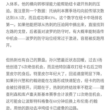
入体系，他的横向转移球能力能帮助纽卡避开热刺的压
迫。我注意到一个数据：托纳利本赛季场均向前传球次数
达到18.3次，而且成功率83%，这个数字在纽卡中场排名
第一。如果他能把球从热刺的压迫网中摘出来，直接找到
左路的戈登，后者面对波罗的防守时，有大概率能制造传
中机会——波罗的防守站位经常过于激进，容易被反跑甩
开。
但热刺也有自己的算盘。孙兴慜最近状态回暖，过去3场
他创造了6次绝佳机会，而且他特别喜欢打纽卡右后卫特
里皮尔的身后。特里皮尔年纪大了，回追速度明显下降，
如果孙兴慜和约翰逊能在左路形成快速配合，纽卡的防线
会被拉得很开。问题在于，热刺的终结效率不稳定——理
查利森和库卢塞夫斯基本赛季合计浪费了12次绝佳机会，
这可能会让波斯特科格鲁在60分钟后换上布伦南-约翰
逊，用他的跑动去冲垮纽卡已疲惫的边路。