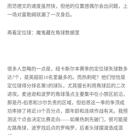
而范德文的速度虽然快，但他的位置感偶尔会出问题，上
一场对富勒姆就漏了一次身后。
再看定位球：魔鬼藏在角球数据里
很多人忽略的一点是，纽卡斯尔本赛季的定位球失球数多
达7个，是英超前10名里最多的。而热刺呢？他们恰恰是
定位球得分排名第5的球队，尤其擅长利用角球后的二次
进攻。麦迪逊和波罗的角球落点主要集中在小禁区前沿，
那是丹-伯恩和沙尔负责的区域，但伯恩这一季的争顶成
功率掉了将近10个百分点，跟年龄和连续作战有关。我预
测这个点会决定比赛走向——如果热刺先破门，很可能是
左路角球，波罗找后点的罗梅罗，后者头球摆渡造成混