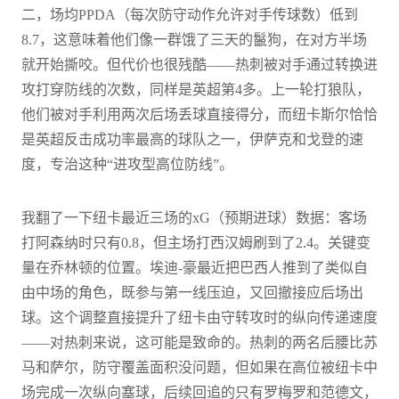
二，场均PPDA（每次防守动作允许对手传球数）低到
8.7，这意味着他们像一群饿了三天的鬣狗，在对方半场
就开始撕咬。但代价也很残酷——热刺被对手通过转换进
攻打穿防线的次数，同样是英超第4多。上一轮打狼队，
他们被对手利用两次后场丢球直接得分，而纽卡斯尔恰恰
是英超反击成功率最高的球队之一，伊萨克和戈登的速
度，专治这种“进攻型高位防线”。
我翻了一下纽卡最近三场的xG（预期进球）数据：客场
打阿森纳时只有0.8，但主场打西汉姆刷到了2.4。关键变
量在乔林顿的位置。埃迪-豪最近把巴西人推到了类似自
由中场的角色，既参与第一线压迫，又回撤接应后场出
球。这个调整直接提升了纽卡由守转攻时的纵向传递速度
——对热刺来说，这可能是致命的。热刺的两名后腰比苏
马和萨尔，防守覆盖面积没问题，但如果在高位被纽卡中
场完成一次纵向塞球，后续回追的只有罗梅罗和范德文，