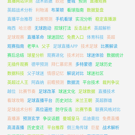
直播网站评测
战术数据
欧冠
曼城
预测
直播观赛
英超战术分析
利物浦
布莱顿
看球指南
数据复盘
直播平台推荐
比赛预测
手机看球
实况分析
稳定直播源
梅西
哈兰德
无球跑动
控球打法
反击战术
英超解析
足球观赛
直播革命
球迷回忆
免费入口
体育科技
英超
观赛指南
老甲A
父子
足球直播APP
技术足球
比赛解读
赛后总结
球星分析
观赛进化
技术对比
球迷体验
数据统计
无插件观赛
德甲预测
拜仁慕尼黑
多特蒙德
足球历史
数据科技
父子球迷
情感记忆
解说对比
球迷社区
英超过人王
阿森纳
前瞻预测
数据流
平台技术
裁判争议
越位
比赛节奏
足球改革
球迷文化
足球数据
直播技术
看球攻略
足球直播平台
历史对比
米兰王朝
英超群雄
足球战术分析
高位逼抢
防守反击
比赛节奏
联赛风格对比
直播源
预测玄学
争议话题
曼城皇马
瓜迪奥拉
免费直播
高清直播
历史变迁
平台推荐
倒三角传球
巨星
战术解析