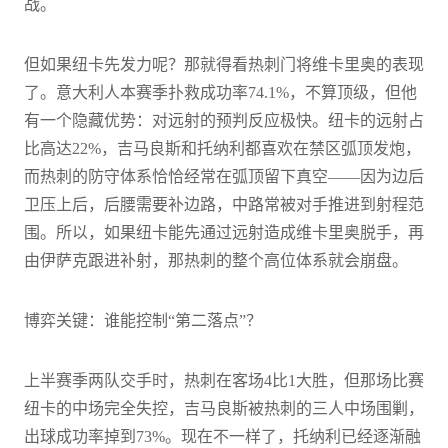
战。
但如果纽卡先发力呢？那就得看热刺门将维卡里奥的表现
了。意大利人本赛季扑救成功率74.1%，不算顶级，但他
有一个隐藏优势：对远射的预判反应极快。纽卡的远射占
比高达22%，吉马良斯和托纳利都喜欢在禁区弧顶发炮，
而热刺的防守体系恰恰经常在弧顶留下真空——因为边后
卫压上后，后腰需要补边路，中路常被对手推进到射程范
围。所以，如果纽卡能先通过远射造成维卡里奥脱手，再
由伊萨克跟进补射，那热刺的整个高位体系就会崩盘。
博弈关键：谁能控制“第二落点”？
上半赛季两队交手时，热刺在客场4比1大胜，但那场比赛
纽卡的中场完全失控，吉马良斯被热刺的三人中场围剿，
出球成功率掉到73%。现在不一样了，托纳利已经逐渐融