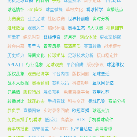
免费足球直播
阿森纳
争冠
球星技术
数字足球
年代对比
球迷情怀
361阵型
球星微操
草根文化
看球哲学
直播热点
比赛演变
业余足球
社区联赛
世界杯前瞻
实时分析
进球数据
观赛入口
编码标准
赛事生态
5大联赛
视觉细节
阿圭罗
绝杀时刻
锋线传奇
蓝月亮
网站体验
更衣室秘密
转会内幕
奥里吉
青春风暴
高清画质
赛事转播
战术博弈
历史经典
绿茵文化
传球矩阵
足球技术分析
接口稳定性
API入口
行业乱象
足球观赛
平台陷阱
版权争议
球迷维权
版权乱象
观赛经济学
平台内卷
版权问题
足球变迁
战术大数据
赛事预测
裁判决策
科技影响
互联网记忆
兄弟情
版权暗战
胜负预判
免费直播平台
西甲推荐
转播对比
球迷心态
手机看球
科技变迁
曼城巴黎
赛前分析
胜负手
直播网站
实时录像回放
欧冠直播
球迷交流
免费直播手机看球
低延迟
高清源
HLS
手机看球软件
赛事转播史
防守覆盖
WebRTC
码率自适应
高清看球