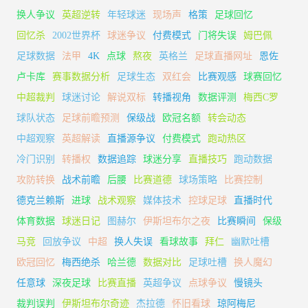
换人争议
英超逆转
年轻球迷
现场声
格策
足球回忆
回忆杀
2002世界杯
球迷争议
付费模式
门将失误
姆巴佩
足球数据
法甲
4K
点球
熬夜
英格兰
足球直播网址
恩佐
卢卡库
赛事数据分析
足球生态
双红会
比赛观感
球赛回忆
中超裁判
球迷讨论
解说双标
转播视角
数据评测
梅西C罗
球队状态
足球前瞻预测
保级战
欧冠名额
转会动态
中超观察
英超解读
直播源争议
付费模式
跑动热区
冷门识别
转播权
数据追踪
球迷分享
直播技巧
跑动数据
攻防转换
战术前瞻
后腰
比赛道德
球场策略
比赛控制
德克兰赖斯
进球
战术观察
媒体技术
控球足球
直播时代
体育数据
球迷日记
图赫尔
伊斯坦布尔之夜
比赛瞬间
保级
马竞
回放争议
中超
换人失误
看球故事
拜仁
幽默吐槽
欧冠回忆
梅西绝杀
哈兰德
数据对比
足球吐槽
换人魔幻
任意球
深夜足球
比赛直播
英超争议
点球争议
慢镜头
裁判误判
伊斯坦布尔奇迹
杰拉德
怀旧看球
琼阿梅尼