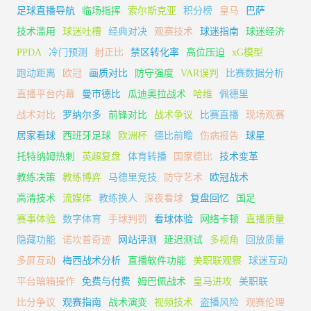
足球直播导航
临场指挥
索尔斯克亚
积分榜
皇马
巴萨
技术滥用
球迷吐槽
经典对决
观赛技术
球迷指南
球迷经济
PPDA
冷门预测
射正比
禁区转化率
高位压迫
xG模型
跑动距离
欧冠
画质对比
防守强度
VAR误判
比赛数据分析
直播平台内幕
曼市德比
瓜迪奥拉战术
哈维
佩德里
战术对比
罗纳尔多
前锋对比
战术争议
比赛直播
现场观赛
居家看球
西班牙足球
欧洲杯
德比前瞻
伤病报告
球星
托特纳姆热刺
英超复盘
体育转播
国家德比
技术变革
教练决策
教练博弈
马德里竞技
防守艺术
欧冠战术
高清技术
流媒体
教练换人
深夜看球
复盘回忆
国足
赛事体验
数字体育
手球判罚
看球体验
网络卡顿
直播质量
隐藏功能
诺坎普奇迹
网站评测
延迟测试
多视角
回放质量
多屏互动
梅西战术分析
直播软件功能
美职联观察
球迷互动
平台暗箱操作
免费与付费
姆巴佩战术
皇马进攻
美职联
比分争议
观赛指南
战术演变
视频技术
盗播风险
观赛伦理