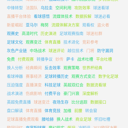
中锋转型
法国队
乌拉圭
空间利用
攻防效率
球迷看球
直播平台体验
看球感悟
流媒体技术
数据拆解
球迷必看
新星崛起
亚马尔
梅努
流媒体解决方案
观看权
盗火者
观赛史
高清时代
历史演进
足球观赛指南
球迷社群
足球文化
观赛变迁
体育直播
技术进化
竞彩参考
灰色产业链
中场战术
球迷评论
越位技术
门将
防守漏洞
免费
付费观赛
转播争议
妙传
萨卡
战术吐槽
平台吐槽
换人分析
经典瞬间
反击效率
观赛策略
世界杯经典
看球神器
赛事经济
足球转播历史
观赛方式变迁
数字化足球
压迫强度
直播演变
科技足球
英超双红会
数据流看球
战术演进
伤病影响
付费平台
豪门兴衰
深度解析
英超免费直播
球迷变迁
夜场生存
比分追踪
数据接口
盘口解读
体育直播
体育竞技
加维
前腰
转会窗
足球直播免费观看
滕哈赫
换人战术
商业足球
怀旧吐槽
欧冠记忆
夜宵配球赛
魔幻现实
怀旧
冷知识
2023欧冠决赛