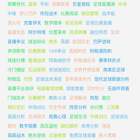
观赛世代
温格
亨利
观赛故事
巨星搭档
足球直播源
中场
中锋
梦三巴萨
传控战术
比赛阅读
球员聚焦
战术板
伪九号
克鲁伊夫
数字媒体
安切洛蒂
足球比赛直播
直播生态
阿尔特塔
位置革命
高清转播
越位判罚
足球
直播争议
球迷辩论
绝杀
英超
欧冠历史
巴萨逆转
伊涅斯塔
比赛数据
VAR争议
英超判罚
利物浦热刺
球迷吐槽
曼城战术
阿森纳防守
利物浦反击
赛季转折点
冷门捕捉
实战案例
老球迷回忆
世界杯预选赛
南美区足球
阿根廷
巴西
足球战术演变
意甲黄金时代
现代足球数据分析
直播平台测评
电脑看球攻略
球星数据
实时比分
无插件观看
门线技术
比赛细节
教练斗法
足球解读
阵型
跑位
德比记忆
中场对比
历史传承
阵型分析
孙兴慜
三笘薰
英超分析
亚洲球员
观赛心得
足球生活
中锋对比
足球进化
裁判
数字观赛
高压逼抢
越位解析
体育分析
球迷
英超战术
绝杀逆转
瓜迪德里
免费足球直播
换人策略