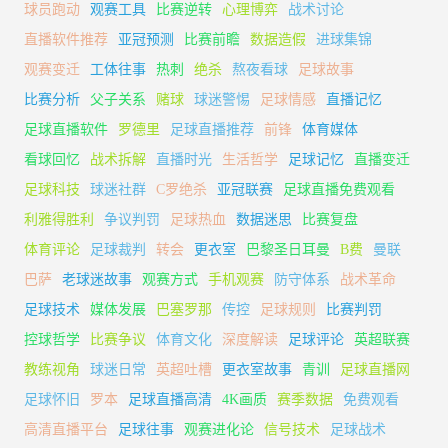
球员跑动
观赛工具
比赛逆转
心理博弈
战术讨论
直播软件推荐
亚冠预测
比赛前瞻
数据造假
进球集锦
观赛变迁
工体往事
热刺
绝杀
熬夜看球
足球故事
比赛分析
父子关系
赌球
球迷警惕
足球情感
直播记忆
足球直播软件
罗德里
足球直播推荐
前锋
体育媒体
看球回忆
战术拆解
直播时光
生活哲学
足球记忆
直播变迁
足球科技
球迷社群
C罗绝杀
亚冠联赛
足球直播免费观看
利雅得胜利
争议判罚
足球热血
数据迷思
比赛复盘
体育评论
足球裁判
转会
更衣室
巴黎圣日耳曼
B费
曼联
巴萨
老球迷故事
观赛方式
手机观赛
防守体系
战术革命
足球技术
媒体发展
巴塞罗那
传控
足球规则
比赛判罚
控球哲学
比赛争议
体育文化
深度解读
足球评论
英超联赛
教练视角
球迷日常
英超吐槽
更衣室故事
青训
足球直播网
足球怀旧
罗本
足球直播高清
4K画质
赛季数据
免费观看
高清直播平台
足球往事
观赛进化论
信号技术
足球战术