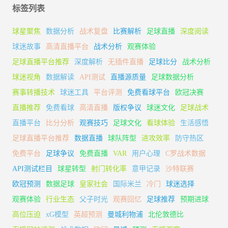
标签列表
球星聚焦
数据分析
战术复盘
比赛解析
足球直播
深度阅读
球迷故事
高清直播平台
战术分析
观赛体验
足球直播平台推荐
深度解析
无插件直播
足球比分
战术分析
球迷视角
数据解读
API测试
直播源质量
足球数据分析
赛事转播技术
球迷工具
平台评测
免费看球平台
欧冠决赛
直播推荐
免费看球
高清直播
版权争议
球迷文化
足球战术
直播平台
比分分析
观赛技巧
足球文化
看球体验
生活感悟
足球直播平台推荐
数据直播
球队阵型
进攻效率
防守热区
免费平台
足球争议
免费直播
VAR
用户心理
C罗战术数据
API测试栏目
球星转型
射门转化率
意甲记录
沙特联赛
欧冠预测
数据足球
皇家社会
国际米兰
冷门
球迷选择
观赛体验
行业生态
父子时光
观赛回忆
足球推荐
预期进球
高位压迫
xG模型
英超预测
曼城利物浦
北伦敦德比