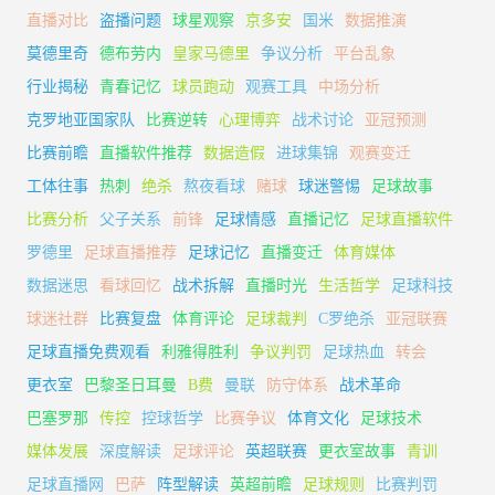
直播对比
盗播问题
球星观察
京多安
国米
数据推演
莫德里奇
德布劳内
皇家马德里
争议分析
平台乱象
行业揭秘
青春记忆
球员跑动
观赛工具
中场分析
克罗地亚国家队
比赛逆转
心理博弈
战术讨论
亚冠预测
比赛前瞻
直播软件推荐
数据造假
进球集锦
观赛变迁
工体往事
热刺
绝杀
熬夜看球
赌球
球迷警惕
足球故事
比赛分析
父子关系
前锋
足球情感
直播记忆
足球直播软件
罗德里
足球直播推荐
足球记忆
直播变迁
体育媒体
数据迷思
看球回忆
战术拆解
直播时光
生活哲学
足球科技
球迷社群
比赛复盘
体育评论
足球裁判
C罗绝杀
亚冠联赛
足球直播免费观看
利雅得胜利
争议判罚
足球热血
转会
更衣室
巴黎圣日耳曼
B费
曼联
防守体系
战术革命
巴塞罗那
传控
控球哲学
比赛争议
体育文化
足球技术
媒体发展
深度解读
足球评论
英超联赛
更衣室故事
青训
足球直播网
巴萨
阵型解读
英超前瞻
足球规则
比赛判罚