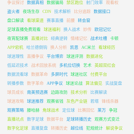
争议探讨
数据真相
数据骗局
禁区跑位
射门效率
观看权
盗火者
夜场生存
CDN
技术解析
比分追踪
数据接口
盘口解读
看球渠道
赛事直播
前腰
转会窗
足球直播免费观看
球迷福利
换人战术
妙传
欧冠记忆
夜宵配球赛
直播对比
经典逆转
情绪记忆
战术吐槽
卡顿
APP宕机
哈兰德倒钩
换人分析
凯恩
AC米兰
看球经历
球迷理性
直播争议
平台博弈
球迷评测
数据进化
低延迟技术
战术回放系统
多机位切换
艺术
英超双红会
数据流看球
数据革命
多屏时代
球迷社区
付费平台
转播参数
数字革命
APP争议
球迷论战
算法偏见
实战复盘
球员成长
南美预选赛
边路攻防
技术分析
比赛解读
球迷攻略
球迷推荐
观赛省钱
灰色产业链
若塔
锋线杀器
观赛策略
滕哈赫
角球战术
定位球
比赛回忆
莱万
争冠
直播坑点
数字足球
数据平台
足球转播历史
观赛方式变迁
数字化足球
直播复盘
转播历史
越位线
犯规统计
解说争议