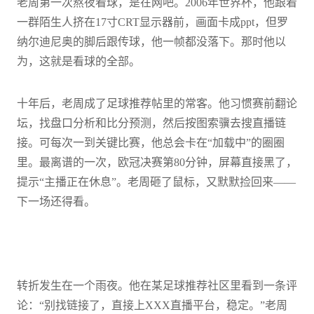
老周第一次熬夜看球，是在网吧。2006年世界杯，他跟着
一群陌生人挤在17寸CRT显示器前，画面卡成ppt，但罗
纳尔迪尼奥的脚后跟传球，他一帧都没落下。那时他以
为，这就是看球的全部。
十年后，老周成了足球推荐帖里的常客。他习惯赛前翻论
坛，找盘口分析和比分预测，然后按图索骥去搜直播链
接。可每次一到关键比赛，他总会卡在“加载中”的圈圈
里。最离谱的一次，欧冠决赛第80分钟，屏幕直接黑了，
提示“主播正在休息”。老周砸了鼠标，又默默捡回来——
下一场还得看。
转折发生在一个雨夜。他在某足球推荐社区里看到一条评
论：“别找链接了，直接上XXX直播平台，稳定。”老周