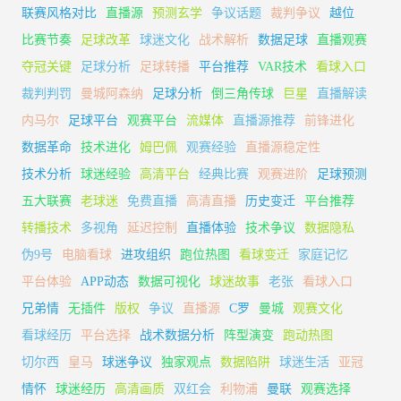
联赛风格对比
直播源
预测玄学
争议话题
裁判争议
越位
比赛节奏
足球改革
球迷文化
战术解析
数据足球
直播观赛
夺冠关键
足球分析
足球转播
平台推荐
VAR技术
看球入口
裁判判罚
曼城阿森纳
足球分析
倒三角传球
巨星
直播解读
内马尔
足球平台
观赛平台
流媒体
直播源推荐
前锋进化
数据革命
技术进化
姆巴佩
观赛经验
直播源稳定性
技术分析
球迷经验
高清平台
经典比赛
观赛进阶
足球预测
五大联赛
老球迷
免费直播
高清直播
历史变迁
平台推荐
转播技术
多视角
延迟控制
直播体验
技术争议
数据隐私
伪9号
电脑看球
进攻组织
跑位热图
看球变迁
家庭记忆
平台体验
APP动态
数据可视化
球迷故事
老张
看球入口
兄弟情
无插件
版权
争议
直播源
C罗
曼城
观赛文化
看球经历
平台选择
战术数据分析
阵型演变
跑动热图
切尔西
皇马
球迷争议
独家观点
数据陷阱
球迷生活
亚冠
情怀
球迷经历
高清画质
双红会
利物浦
曼联
观赛选择