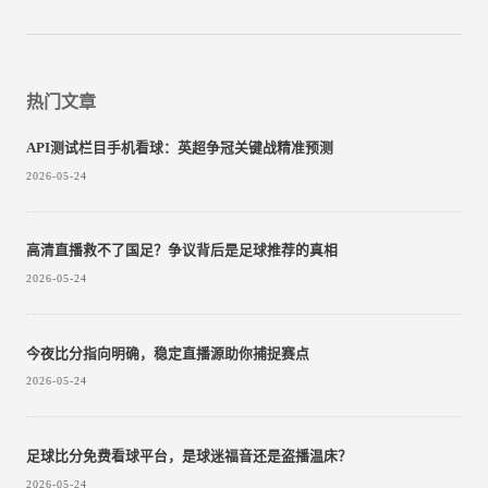
热门文章
API测试栏目手机看球：英超争冠关键战精准预测
2026-05-24
高清直播救不了国足？争议背后是足球推荐的真相
2026-05-24
今夜比分指向明确，稳定直播源助你捕捉赛点
2026-05-24
足球比分免费看球平台，是球迷福音还是盗播温床？
2026-05-24