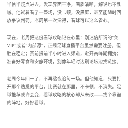
半信半疑点进去，发现界面干净，画质清晰，解说也不乱
喊。他试着看了一整场，没卡顿，没黑屏，甚至能随时回
放争议判罚。老周第一次觉得，看球可以这么省心。
现在，老周把这份看球攻略记在心里：别迷信所谓的“免
VIP”或者“内部源”，正规足球直播平台虽然需要注册，但
胜在稳定；赛前提前半小时进入频道，避开高峰期拥挤；
准备好零食和安静环境，别像年轻时边刷论坛边找链接。
老周今年四十了，不再熬夜追每一场。但他知道，只要打
开那个熟悉的平台，比赛就在那里，不卡顿，不消失。足
球推荐或许会变，看球攻略的核心却从未改——找个靠谱
的阵地，好好看球。