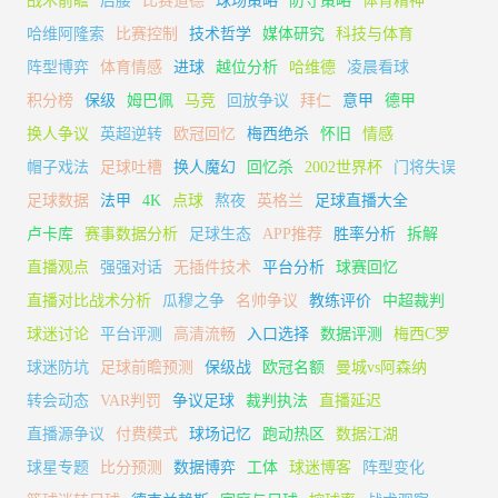
战术前瞻
后腰
比赛道德
球场策略
防守策略
体育精神
哈维阿隆索
比赛控制
技术哲学
媒体研究
科技与体育
阵型博弈
体育情感
进球
越位分析
哈维德
凌晨看球
积分榜
保级
姆巴佩
马竞
回放争议
拜仁
意甲
德甲
换人争议
英超逆转
欧冠回忆
梅西绝杀
怀旧
情感
帽子戏法
足球吐槽
换人魔幻
回忆杀
2002世界杯
门将失误
足球数据
法甲
4K
点球
熬夜
英格兰
足球直播大全
卢卡库
赛事数据分析
足球生态
APP推荐
胜率分析
拆解
直播观点
强强对话
无插件技术
平台分析
球赛回忆
直播对比战术分析
瓜穆之争
名帅争议
教练评价
中超裁判
球迷讨论
平台评测
高清流畅
入口选择
数据评测
梅西C罗
球迷防坑
足球前瞻预测
保级战
欧冠名额
曼城vs阿森纳
转会动态
VAR判罚
争议足球
裁判执法
直播延迟
直播源争议
付费模式
球场记忆
跑动热区
数据江湖
球星专题
比分预测
数据博弈
工体
球迷博客
阵型变化