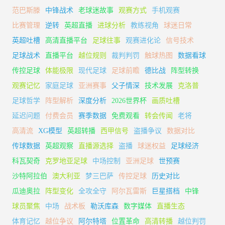
范巴斯滕
中锋战术
老球迷故事
观赛方式
手机观赛
比赛管理
逆转
英超直播
进球分析
教练视角
球迷日常
英超吐槽
高清直播平台
足球往事
观赛进化论
信号技术
足球战术
直播平台
越位规则
裁判判罚
触球热图
数据看球
传控足球
体能极限
现代足球
足球前瞻
德比战
阵型转换
观赛记忆
家庭足球
亚洲赛事
父子情深
技术发展
克洛普
足球哲学
阵型解析
深度分析
2026世界杯
画质吐槽
延迟问题
付费会员
赛季数据
免费观看
转会传闻
老将
高清流
XG模型
英超转播
西甲信号
盗播争议
数据对比
传球数据
英超观察
直播源选择
盗播
球迷权益
足球经济
科瓦契奇
克罗地亚足球
中场控制
亚洲足球
世预赛
沙特阿拉伯
澳大利亚
梦三巴萨
传控足球
历史对比
瓜迪奥拉
阵型变化
全攻全守
阿尔瓦雷斯
巨星搭档
中锋
球员聚焦
中场
战术板
勒沃库森
数字媒体
直播生态
体育记忆
越位争议
阿尔特塔
位置革命
高清转播
越位判罚