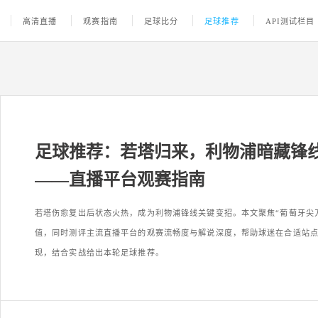
高清直播
观赛指南
足球比分
足球推荐
API测试栏目
足球推荐：若塔归来，利物浦暗藏锋
——直播平台观赛指南
若塔伤愈复出后状态火热，成为利物浦锋线关键变招。本文聚焦“葡萄牙尖
值，同时测评主流直播平台的观赛流畅度与解说深度，帮助球迷在合适站
现，结合实战给出本轮足球推荐。