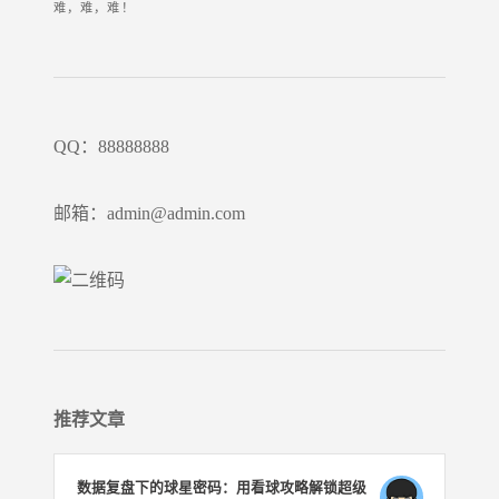
难，难，难！
QQ：88888888
邮箱：admin@admin.com
推荐文章
数据复盘下的球星密码：用看球攻略解锁超级