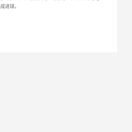
变成进球。