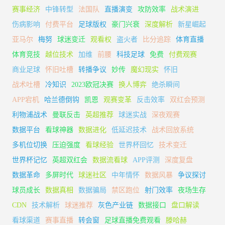
赛事经济
中锋转型
法国队
直播演变
攻防效率
战术演进
伤病影响
付费平台
足球版权
豪门兴衰
深度解析
新星崛起
亚马尔
梅努
球迷变迁
观看权
盗火者
比分追踪
体育直播
体育竞技
越位技术
加维
前腰
科技足球
免费
付费观赛
商业足球
怀旧吐槽
转播争议
妙传
魔幻现实
怀旧
战术吐槽
冷知识
2023欧冠决赛
换人博弈
绝杀瞬间
APP宕机
哈兰德倒钩
凯恩
观赛变革
反击效率
双红会预测
利物浦战术
曼联反击
英超推荐
球迷实战
深夜观赛
数据平台
看球神器
数据进化
低延迟技术
战术回放系统
多机位切换
压迫强度
看球经验
世界杯回忆
技术变迁
世界杯记忆
英超双红会
数据流看球
APP评测
深度复盘
数据革命
多屏时代
球迷社区
中年情怀
数据风暴
争议探讨
球员成长
数据真相
数据骗局
禁区跑位
射门效率
夜场生存
CDN
技术解析
球迷推荐
灰色产业链
数据接口
盘口解读
看球渠道
赛事直播
转会窗
足球直播免费观看
滕哈赫