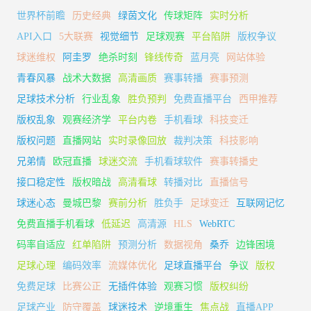
世界杯前瞻
历史经典
绿茵文化
传球矩阵
实时分析
API入口
5大联赛
视觉细节
足球观赛
平台陷阱
版权争议
球迷维权
阿圭罗
绝杀时刻
锋线传奇
蓝月亮
网站体验
青春风暴
战术大数据
高清画质
赛事转播
赛事预测
足球技术分析
行业乱象
胜负预判
免费直播平台
西甲推荐
版权乱象
观赛经济学
平台内卷
手机看球
科技变迁
版权问题
直播网站
实时录像回放
裁判决策
科技影响
兄弟情
欧冠直播
球迷交流
手机看球软件
赛事转播史
接口稳定性
版权暗战
高清看球
转播对比
直播信号
球迷心态
曼城巴黎
赛前分析
胜负手
足球变迁
互联网记忆
免费直播手机看球
低延迟
高清源
HLS
WebRTC
码率自适应
红单陷阱
预测分析
数据视角
桑乔
边锋困境
足球心理
编码效率
流媒体优化
足球直播平台
争议
版权
免费足球
比赛公正
无插件体验
观赛习惯
版权纠纷
足球产业
防守覆盖
球迷技术
逆境重生
焦点战
直播APP