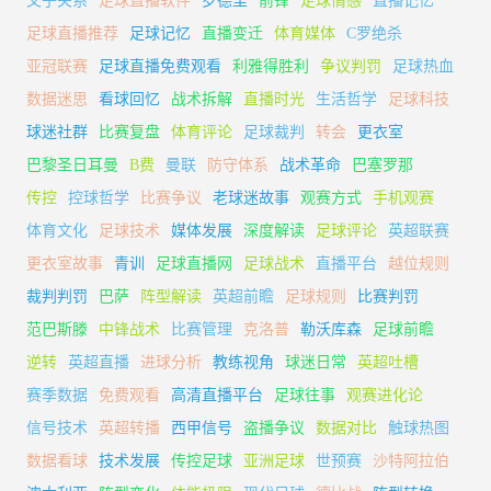
父子关系
足球直播软件
罗德里
前锋
足球情感
直播记忆
足球直播推荐
足球记忆
直播变迁
体育媒体
C罗绝杀
亚冠联赛
足球直播免费观看
利雅得胜利
争议判罚
足球热血
数据迷思
看球回忆
战术拆解
直播时光
生活哲学
足球科技
球迷社群
比赛复盘
体育评论
足球裁判
转会
更衣室
巴黎圣日耳曼
B费
曼联
防守体系
战术革命
巴塞罗那
传控
控球哲学
比赛争议
老球迷故事
观赛方式
手机观赛
体育文化
足球技术
媒体发展
深度解读
足球评论
英超联赛
更衣室故事
青训
足球直播网
足球战术
直播平台
越位规则
裁判判罚
巴萨
阵型解读
英超前瞻
足球规则
比赛判罚
范巴斯滕
中锋战术
比赛管理
克洛普
勒沃库森
足球前瞻
逆转
英超直播
进球分析
教练视角
球迷日常
英超吐槽
赛季数据
免费观看
高清直播平台
足球往事
观赛进化论
信号技术
英超转播
西甲信号
盗播争议
数据对比
触球热图
数据看球
技术发展
传控足球
亚洲足球
世预赛
沙特阿拉伯