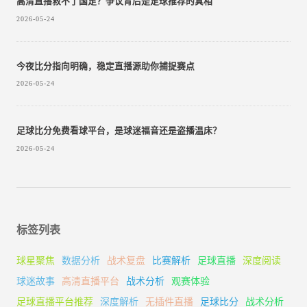
高清直播救不了国足？争议背后是足球推荐的真相
2026-05-24
今夜比分指向明确，稳定直播源助你捕捉赛点
2026-05-24
足球比分免费看球平台，是球迷福音还是盗播温床？
2026-05-24
标签列表
球星聚焦
数据分析
战术复盘
比赛解析
足球直播
深度阅读
球迷故事
高清直播平台
战术分析
观赛体验
足球直播平台推荐
深度解析
无插件直播
足球比分
战术分析