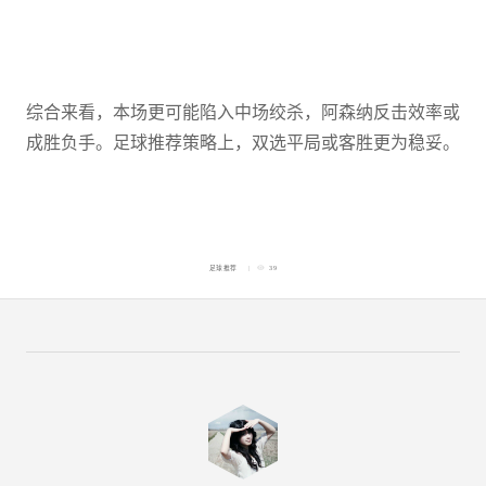
综合来看，本场更可能陷入中场绞杀，阿森纳反击效率或
成胜负手。足球推荐策略上，双选平局或客胜更为稳妥。
足球推荐
39