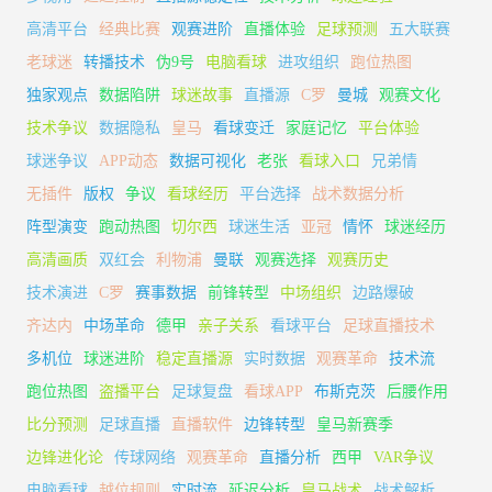
高清平台
经典比赛
观赛进阶
直播体验
足球预测
五大联赛
老球迷
转播技术
伪9号
电脑看球
进攻组织
跑位热图
独家观点
数据陷阱
球迷故事
直播源
C罗
曼城
观赛文化
技术争议
数据隐私
皇马
看球变迁
家庭记忆
平台体验
球迷争议
APP动态
数据可视化
老张
看球入口
兄弟情
无插件
版权
争议
看球经历
平台选择
战术数据分析
阵型演变
跑动热图
切尔西
球迷生活
亚冠
情怀
球迷经历
高清画质
双红会
利物浦
曼联
观赛选择
观赛历史
技术演进
C罗
赛事数据
前锋转型
中场组织
边路爆破
齐达内
中场革命
德甲
亲子关系
看球平台
足球直播技术
多机位
球迷进阶
稳定直播源
实时数据
观赛革命
技术流
跑位热图
盗播平台
足球复盘
看球APP
布斯克茨
后腰作用
比分预测
足球直播
直播软件
边锋转型
皇马新赛季
边锋进化论
传球网络
观赛革命
直播分析
西甲
VAR争议
电脑看球
越位规则
实时流
延迟分析
皇马战术
战术解析