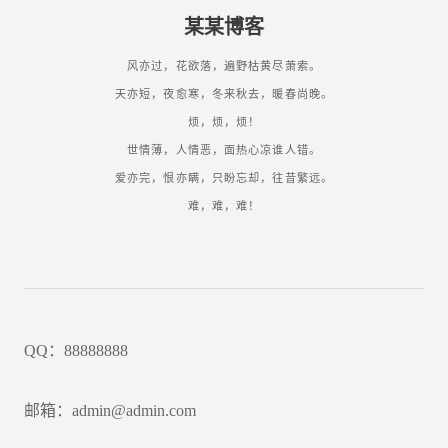
某某博客
风亦过，花欲落，遍野枯黄尽萧索。
天亦短，夜愈寒，冬来秋去，暖春尚晚。
烦，烦，烦！
世情薄，人情恶，面热心凉谁人错。
爱亦完，恨亦瞒，只盼忘却，往昔繁远。
难，难，难！
QQ：88888888
邮箱：admin@admin.com