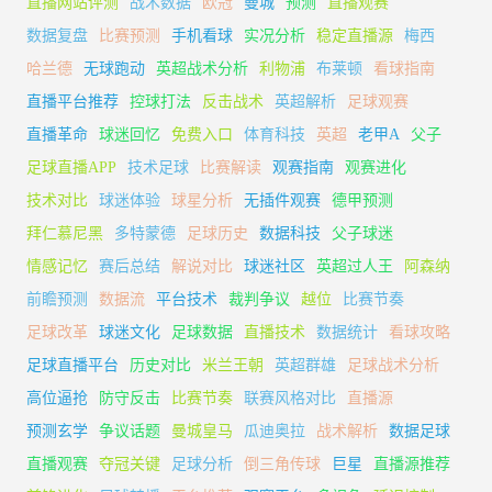
直播网站评测
战术数据
欧冠
曼城
预测
直播观赛
数据复盘
比赛预测
手机看球
实况分析
稳定直播源
梅西
哈兰德
无球跑动
英超战术分析
利物浦
布莱顿
看球指南
直播平台推荐
控球打法
反击战术
英超解析
足球观赛
直播革命
球迷回忆
免费入口
体育科技
英超
老甲A
父子
足球直播APP
技术足球
比赛解读
观赛指南
观赛进化
技术对比
球迷体验
球星分析
无插件观赛
德甲预测
拜仁慕尼黑
多特蒙德
足球历史
数据科技
父子球迷
情感记忆
赛后总结
解说对比
球迷社区
英超过人王
阿森纳
前瞻预测
数据流
平台技术
裁判争议
越位
比赛节奏
足球改革
球迷文化
足球数据
直播技术
数据统计
看球攻略
足球直播平台
历史对比
米兰王朝
英超群雄
足球战术分析
高位逼抢
防守反击
比赛节奏
联赛风格对比
直播源
预测玄学
争议话题
曼城皇马
瓜迪奥拉
战术解析
数据足球
直播观赛
夺冠关键
足球分析
倒三角传球
巨星
直播源推荐