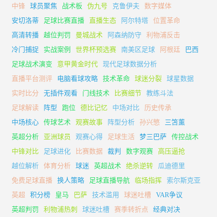
中锋
球员聚焦
战术板
伪九号
克鲁伊夫
数字媒体
安切洛蒂
足球比赛直播
直播生态
阿尔特塔
位置革命
高清转播
越位判罚
曼城战术
阿森纳防守
利物浦反击
冷门捕捉
实战案例
世界杯预选赛
南美区足球
阿根廷
巴西
足球战术演变
意甲黄金时代
现代足球数据分析
直播平台测评
电脑看球攻略
技术革命
球迷分裂
球星数据
实时比分
无插件观看
门线技术
比赛细节
教练斗法
足球解读
阵型
跑位
德比记忆
中场对比
历史传承
中场核心
传球艺术
观赛故事
阵型分析
孙兴慜
三笘薰
英超分析
亚洲球员
观赛心得
足球生活
梦三巴萨
传控战术
中锋对比
足球进化
比赛数据
裁判
数字观赛
高压逼抢
越位解析
体育分析
球迷
英超战术
绝杀逆转
瓜迪德里
免费足球直播
换人策略
足球直播导航
临场指挥
索尔斯克亚
英超
积分榜
皇马
巴萨
技术滥用
球迷吐槽
VAR争议
英超判罚
利物浦热刺
球迷吐槽
赛季转折点
经典对决