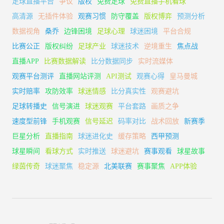
足球直播平台
争议
版权
免费足球
免费直播手机看球
高清源
无插件体验
观赛习惯
防守覆盖
版权博弈
预测分析
数据视角
桑乔
边锋困境
足球心理
球迷困境
平台合规
比赛公正
版权纠纷
足球产业
球迷技术
逆境重生
焦点战
直播APP
比赛数据解读
比分数据同步
实时流媒体
观赛平台测评
直播网站评测
API测试
观赛心得
皇马曼城
实时赔率
攻防效率
球迷情感
比分真实性
观赛避坑
足球转播史
信号演进
球迷观赛
平台套路
画质之争
速度型前锋
手机观赛
信号延迟
码率对比
战术回放
新赛季
巨星分析
直播指南
球迷进化史
缓存策略
西甲预测
球星瞬间
看球方式
实时推送
球迷避坑
赛事观看
球星故事
绿茵传奇
球迷聚焦
稳定源
北美联赛
赛事聚焦
APP体验