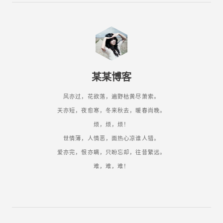
某某博客
风亦过，花欲落，遍野枯黄尽萧索。
天亦短，夜愈寒，冬来秋去，暖春尚晚。
烦，烦，烦！
世情薄，人情恶，面热心凉谁人错。
爱亦完，恨亦瞒，只盼忘却，往昔繁远。
难，难，难！