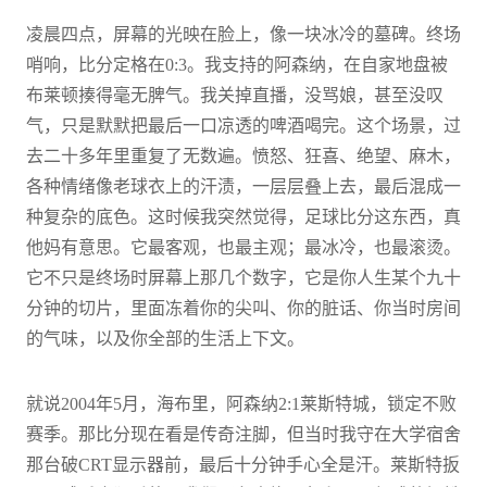
凌晨四点，屏幕的光映在脸上，像一块冰冷的墓碑。终场
哨响，比分定格在0:3。我支持的阿森纳，在自家地盘被
布莱顿揍得毫无脾气。我关掉直播，没骂娘，甚至没叹
气，只是默默把最后一口凉透的啤酒喝完。这个场景，过
去二十多年里重复了无数遍。愤怒、狂喜、绝望、麻木，
各种情绪像老球衣上的汗渍，一层层叠上去，最后混成一
种复杂的底色。这时候我突然觉得，足球比分这东西，真
他妈有意思。它最客观，也最主观；最冰冷，也最滚烫。
它不只是终场时屏幕上那几个数字，它是你人生某个九十
分钟的切片，里面冻着你的尖叫、你的脏话、你当时房间
的气味，以及你全部的生活上下文。
就说2004年5月，海布里，阿森纳2:1莱斯特城，锁定不败
赛季。那比分现在看是传奇注脚，但当时我守在大学宿舍
那台破CRT显示器前，最后十分钟手心全是汗。莱斯特扳