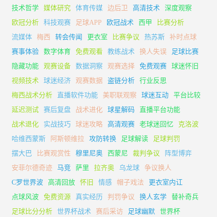
技术哲学
媒体研究
体育传媒
边后卫
高清技术
深度观察
欧冠分析
科技观赛
足球APP
欧冠战术
西甲
比赛分析
流媒体
梅西
转会传闻
更衣室
比赛争议
热苏斯
补时点球
赛事体验
数字体育
免费观看
教练战术
换人失误
足球比赛
隐藏功能
观赛设备
数据洞察
观赛选择
免费观赛
球迷怀旧
视频技术
球迷经济
观赛数据
盗链分析
行业反思
梅西战术分析
直播软件功能
美职联观察
球迷互动
平台比较
延迟测试
赛后复盘
战术进化
球星解码
直播平台功能
战术退化
实战技巧
球迷攻略
高清观赛
老球迷回忆
克洛波
哈维西蒙斯
阿斯顿维拉
攻防转换
足球解读
足球判罚
摆大巴
比赛观赏性
穆里尼奥
西蒙尼
裁判争议
阵型博弈
安菲尔德奇迹
马竞
萨里
拉齐奥
乌龙球
争议换人
C罗世界波
高清回放
怀旧
情感
帽子戏法
更衣室内讧
点球风波
免费资源
真实经历
判罚争议
换人玄学
替补奇兵
足球比分分析
世界杯战术
赛后采访
足球幽默
世界杯