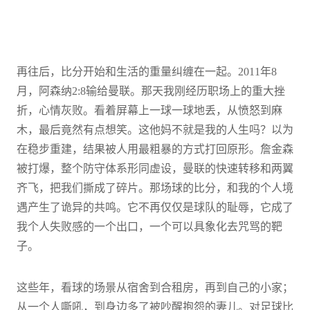
再往后，比分开始和生活的重量纠缠在一起。2011年8
月，阿森纳2:8输给曼联。那天我刚经历职场上的重大挫
折，心情灰败。看着屏幕上一球一球地丢，从愤怒到麻
木，最后竟然有点想笑。这他妈不就是我的人生吗？以为
在稳步重建，结果被人用最粗暴的方式打回原形。詹金森
被打爆，整个防守体系形同虚设，曼联的快速转移和两翼
齐飞，把我们撕成了碎片。那场球的比分，和我的个人境
遇产生了诡异的共鸣。它不再仅仅是球队的耻辱，它成了
我个人失败感的一个出口，一个可以具象化去咒骂的靶
子。
这些年，看球的场景从宿舍到合租房，再到自己的小家；
从一个人嘶吼，到身边多了被吵醒抱怨的妻儿。对足球比