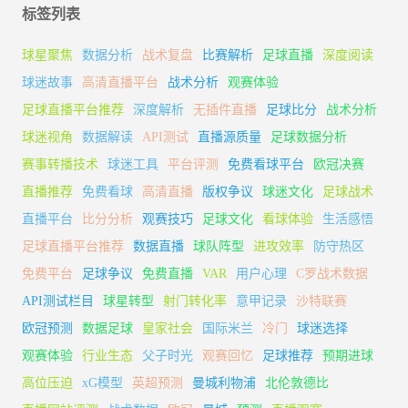
标签列表
球星聚焦
数据分析
战术复盘
比赛解析
足球直播
深度阅读
球迷故事
高清直播平台
战术分析
观赛体验
足球直播平台推荐
深度解析
无插件直播
足球比分
战术分析
球迷视角
数据解读
API测试
直播源质量
足球数据分析
赛事转播技术
球迷工具
平台评测
免费看球平台
欧冠决赛
直播推荐
免费看球
高清直播
版权争议
球迷文化
足球战术
直播平台
比分分析
观赛技巧
足球文化
看球体验
生活感悟
足球直播平台推荐
数据直播
球队阵型
进攻效率
防守热区
免费平台
足球争议
免费直播
VAR
用户心理
C罗战术数据
API测试栏目
球星转型
射门转化率
意甲记录
沙特联赛
欧冠预测
数据足球
皇家社会
国际米兰
冷门
球迷选择
观赛体验
行业生态
父子时光
观赛回忆
足球推荐
预期进球
高位压迫
xG模型
英超预测
曼城利物浦
北伦敦德比