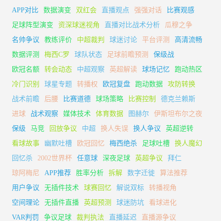
APP对比
数据演变
双红会
直播观点
强强对话
比赛观感
足球阵型演变
资深球迷视角
直播对比战术分析
瓜穆之争
名帅争议
教练评价
中超裁判
球迷讨论
平台评测
高清流畅
数据评测
梅西C罗
球队状态
足球前瞻预测
保级战
欧冠名额
转会动态
中超观察
英超解读
球场记忆
跑动热区
冷门识别
球星专题
转播权
欧冠复盘
跑动数据
攻防转换
战术前瞻
后腰
比赛道德
球场策略
比赛控制
德克兰赖斯
进球
战术观察
媒体技术
体育数据
图赫尔
伊斯坦布尔之夜
保级
马竞
回放争议
中超
换人失误
换人争议
英超逆转
看球故事
幽默吐槽
欧冠回忆
梅西绝杀
足球吐槽
换人魔幻
回忆杀
2002世界杯
任意球
深夜足球
英超争议
拜仁
琼阿梅尼
APP推荐
胜率分析
拆解
数字迁徙
算法推荐
用户争议
无插件技术
球赛回忆
解说双标
转播视角
空间理论
无插件直播
英超预测
球迷防坑
看球进化
VAR判罚
争议足球
裁判执法
直播延迟
直播源争议