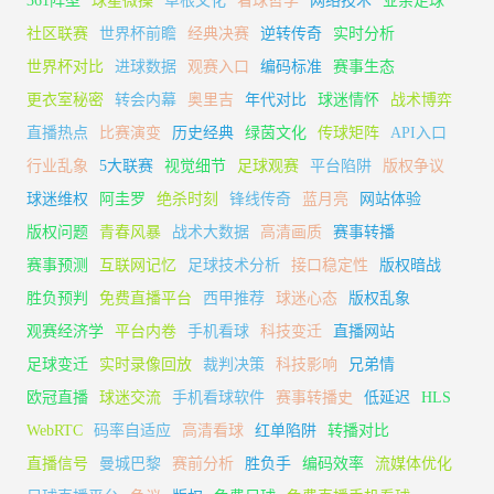
361阵型
球星微操
草根文化
看球哲学
网络技术
业余足球
社区联赛
世界杯前瞻
经典决赛
逆转传奇
实时分析
世界杯对比
进球数据
观赛入口
编码标准
赛事生态
更衣室秘密
转会内幕
奥里吉
年代对比
球迷情怀
战术博弈
直播热点
比赛演变
历史经典
绿茵文化
传球矩阵
API入口
行业乱象
5大联赛
视觉细节
足球观赛
平台陷阱
版权争议
球迷维权
阿圭罗
绝杀时刻
锋线传奇
蓝月亮
网站体验
版权问题
青春风暴
战术大数据
高清画质
赛事转播
赛事预测
互联网记忆
足球技术分析
接口稳定性
版权暗战
胜负预判
免费直播平台
西甲推荐
球迷心态
版权乱象
观赛经济学
平台内卷
手机看球
科技变迁
直播网站
足球变迁
实时录像回放
裁判决策
科技影响
兄弟情
欧冠直播
球迷交流
手机看球软件
赛事转播史
低延迟
HLS
WebRTC
码率自适应
高清看球
红单陷阱
转播对比
直播信号
曼城巴黎
赛前分析
胜负手
编码效率
流媒体优化