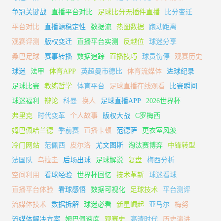
争冠关键战
直播平台对比
足球比分无插件直播
比分变迁
平台对比
直播源稳定性
数据流
热图数据
跑动距离
观赛评测
版权变迁
直播平台实测
反越位
球迷分享
桑巴足球
赛事转播
数据追踪
直播技巧
球员伤停
观赛历史
球迷
法甲
体育APP
英超曼市德比
体育流媒体
进球纪录
足球比赛
教练哲学
体育平台
足球直播在线观看
比赛瞬间
球迷福利
辩论
科曼
换人
足球直播APP
2026世界杯
弗里克
时代变革
个人故事
版权大战
C罗梅西
姆巴佩哈兰德
季前赛
直播卡顿
范德萨
更衣室风波
冷门网站
范佩西
皮尔洛
尤文图斯
淘汰赛博弈
中锋转型
法国队
乌拉圭
后场出球
足球解说
复盘
梅西分析
空间利用
看球经验
世界杯回忆
技术革新
球迷看球
直播平台体验
看球感悟
数据可视化
足球技术
平台测评
流媒体技术
数据拆解
球迷必看
新星崛起
亚马尔
梅努
流媒体解决方案
姆巴佩速度
观赛史
高清时代
历史演进