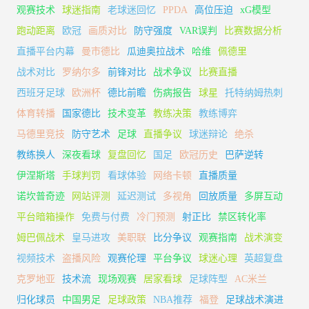
观赛技术
球迷指南
老球迷回忆
PPDA
高位压迫
xG模型
跑动距离
欧冠
画质对比
防守强度
VAR误判
比赛数据分析
直播平台内幕
曼市德比
瓜迪奥拉战术
哈维
佩德里
战术对比
罗纳尔多
前锋对比
战术争议
比赛直播
西班牙足球
欧洲杯
德比前瞻
伤病报告
球星
托特纳姆热刺
体育转播
国家德比
技术变革
教练决策
教练博弈
马德里竞技
防守艺术
足球
直播争议
球迷辩论
绝杀
教练换人
深夜看球
复盘回忆
国足
欧冠历史
巴萨逆转
伊涅斯塔
手球判罚
看球体验
网络卡顿
直播质量
诺坎普奇迹
网站评测
延迟测试
多视角
回放质量
多屏互动
平台暗箱操作
免费与付费
冷门预测
射正比
禁区转化率
姆巴佩战术
皇马进攻
美职联
比分争议
观赛指南
战术演变
视频技术
盗播风险
观赛伦理
平台争议
球迷心理
英超复盘
克罗地亚
技术流
现场观赛
居家看球
足球阵型
AC米兰
归化球员
中国男足
足球政策
NBA推荐
福登
足球战术演进