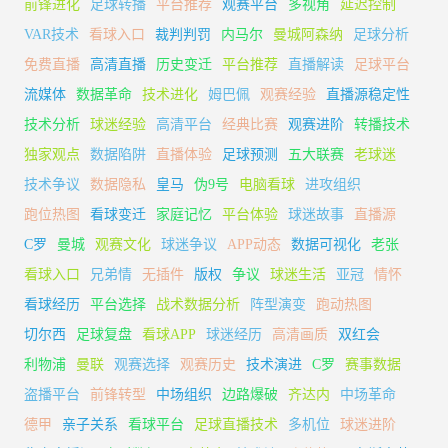
前锋进化
足球转播
平台推荐
观赛平台
多视角
延迟控制
VAR技术
看球入口
裁判判罚
内马尔
曼城阿森纳
足球分析
免费直播
高清直播
历史变迁
平台推荐
直播解读
足球平台
流媒体
数据革命
技术进化
姆巴佩
观赛经验
直播源稳定性
技术分析
球迷经验
高清平台
经典比赛
观赛进阶
转播技术
独家观点
数据陷阱
直播体验
足球预测
五大联赛
老球迷
技术争议
数据隐私
皇马
伪9号
电脑看球
进攻组织
跑位热图
看球变迁
家庭记忆
平台体验
球迷故事
直播源
C罗
曼城
观赛文化
球迷争议
APP动态
数据可视化
老张
看球入口
兄弟情
无插件
版权
争议
球迷生活
亚冠
情怀
看球经历
平台选择
战术数据分析
阵型演变
跑动热图
切尔西
足球复盘
看球APP
球迷经历
高清画质
双红会
利物浦
曼联
观赛选择
观赛历史
技术演进
C罗
赛事数据
盗播平台
前锋转型
中场组织
边路爆破
齐达内
中场革命
德甲
亲子关系
看球平台
足球直播技术
多机位
球迷进阶