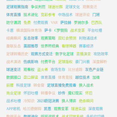
足球观赛指南
争议判罚
球迷社群
足球文化
观赛变迁
体育直播
技术进化
竞彩参考
中场战术
球迷评论
门将
防守漏洞
免费
付费观赛
VAR
萨拉赫
罗纳尔多
巴西队
卡恩
横滨国际体育场
萨卡
C罗倒钩
战术变革
平台吐槽
经典瞬间
反击效率
观赛策略
双红会预测
利物浦战术
曼联反击
英超推荐
世界杯经典
看球神器
赛事经济
足球转播历史
观赛方式变迁
数字化足球
直播演变
攻防效率
战术演进
伤病影响
付费平台
足球版权
豪门兴衰
深度解析
球迷变迁
观看权
盗火者
夜场生存
比分追踪
灰色产业链
数据接口
盘口解读
体育直播
体育竞技
越位技术
加维
前腰
科技足球
转会窗
足球直播免费观看
换人战术
商业足球
怀旧吐槽
转播争议
妙传
魔幻现实
怀旧
战术吐槽
冷知识
2023欧冠决赛
换人博弈
绝杀瞬间
APP宕机
哈兰德倒钩
凯恩
观赛变革
球迷实战
深夜观赛
数据平台
数据进化
低延迟技术
战术回放系统
多机位切换