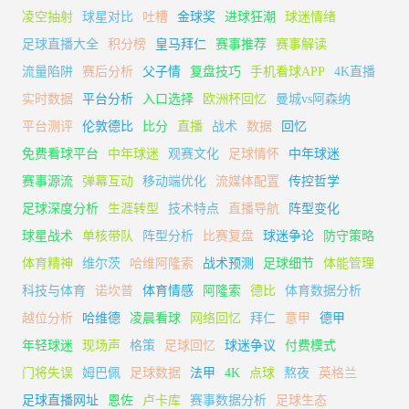
凌空抽射
球星对比
吐槽
金球奖
进球狂潮
球迷情绪
足球直播大全
积分榜
皇马拜仁
赛事推荐
赛事解读
流量陷阱
赛后分析
父子情
复盘技巧
手机看球APP
4K直播
实时数据
平台分析
入口选择
欧洲杯回忆
曼城vs阿森纳
平台测评
伦敦德比
比分
直播
战术
数据
回忆
免费看球平台
中年球迷
观赛文化
足球情怀
中年球迷
赛事源流
弹幕互动
移动端优化
流媒体配置
传控哲学
足球深度分析
生涯转型
技术特点
直播导航
阵型变化
球星战术
单核带队
阵型分析
比赛复盘
球迷争论
防守策略
体育精神
维尔茨
哈维阿隆索
战术预测
足球细节
体能管理
科技与体育
诺坎普
体育情感
阿隆索
德比
体育数据分析
越位分析
哈维德
凌晨看球
网络回忆
拜仁
意甲
德甲
年轻球迷
现场声
格策
足球回忆
球迷争议
付费模式
门将失误
姆巴佩
足球数据
法甲
4K
点球
熬夜
英格兰
足球直播网址
恩佐
卢卡库
赛事数据分析
足球生态