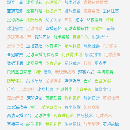
观赛工具
比赛逆转
心理博弈
战术讨论
直播软件推荐
亚冠预测
比赛前瞻
数据造假
进球集锦
观赛变迁
工体往事
足球故事
比赛分析
父子关系
热刺
绝杀
熬夜看球
赌球
球迷警惕
足球情感
直播记忆
足球直播软件
罗德里
前锋
足球直播推荐
看球回忆
战术拆解
直播时光
生活哲学
足球记忆
直播变迁
体育媒体
足球科技
球迷社群
C罗绝杀
亚冠联赛
足球直播免费观看
利雅得胜利
争议判罚
足球热血
数据迷思
比赛复盘
体育评论
足球裁判
转会
更衣室
巴黎圣日耳曼
B费
曼联
老球迷故事
观赛方式
手机观赛
防守体系
战术革命
足球技术
媒体发展
巴萨
巴塞罗那
传控
足球规则
比赛判罚
控球哲学
比赛争议
体育文化
深度解读
足球评论
英超联赛
教练视角
球迷日常
英超吐槽
更衣室故事
青训
足球直播网
赛季数据
免费观看
高清直播平台
足球往事
观赛进化论
信号技术
足球战术
直播平台
越位规则
裁判判罚
传控足球
阵型解读
英超前瞻