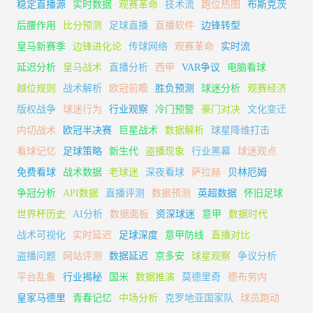
稳定直播源
实时数据
观赛革命
技术流
跑位热图
布斯克茨
后腰作用
比分预测
足球直播
直播软件
边锋转型
皇马新赛季
边锋进化论
传球网络
观赛革命
实时流
延迟分析
皇马战术
直播分析
西甲
VAR争议
电脑看球
越位规则
战术解析
欧冠前瞻
胜负预测
球迷分析
观赛经济
版权战争
球迷行为
行业观察
冷门预警
豪门对决
文化变迁
内切战术
欧冠半决赛
巨星战术
数据解析
球星降维打击
看球记忆
足球策略
新生代
盗播现象
行业黑幕
球迷观点
免费看球
战术数据
老球迷
深夜看球
萨拉赫
贝林厄姆
争冠分析
API数据
直播评测
数据预测
英超数据
怀旧足球
世界杯历史
AI分析
数据面板
资深球迷
意甲
数据时代
战术可视化
实时延迟
足球深度
意甲防线
直播对比
盗播问题
网站评测
数据延迟
京多安
球星观察
争议分析
平台乱象
行业揭秘
国米
数据推演
莫德里奇
德布劳内
皇家马德里
青春记忆
中场分析
克罗地亚国家队
球员跑动