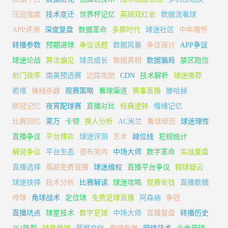
压迫强度
技术变迁
世界杯记忆
英超双红会
数据流看球
APP评测
深度复盘
数据革命
多屏时代
球迷社区
中年情怀
转播参数
预期进球
争议话题
数据风暴
争议探讨
APP争议
球迷论战
算法偏见
球员成长
数据真相
数据骗局
禁区跑位
射门效率
南美预选赛
边路攻防
CDN
技术解析
球迷推荐
若塔
锋线杀器
观赛策略
看球渠道
赛事直播
滕哈赫
欧冠记忆
夜宵配球赛
直播对比
经典逆转
情绪记忆
比赛回忆
莱万
卡顿
换人分析
AC米兰
看球经历
球迷理性
直播争议
平台博弈
球迷评测
艺术
越位线
犯规统计
解说争议
平台生态
德布劳内
中场大师
数字革命
实战复盘
直播选择
英超免费直播
球迷维权
直播平台争议
假球疑云
球迷抉择
技术分析
比赛解读
球迷攻略
观赛省钱
直播数据
传球
角球战术
定位球
免费足球直播
阿森纳
争冠
直播坑点
球星技术
数字足球
中场大师
直播复盘
转播历史