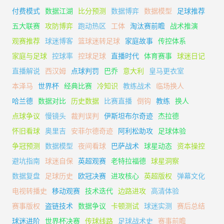
付费模式
数据江湖
比分预测
数据博弈
数据模型
足球推荐
五大联赛
攻防博弈
跑动热区
工体
淘汰赛前瞻
战术推演
观赛推荐
球迷博客
篮球迷转足球
家庭故事
传控体系
家庭与足球
控球率
控球足球
直播时代
体育赛事
球迷日记
直播解说
西汉姆
点球判罚
巴乔
意大利
皇马更衣室
本泽马
世界杯
经典比赛
冷知识
教练战术
临场换人
哈兰德
数据对比
历史数据
比赛直播
倒钩
教练
换人
点球争议
慢镜头
裁判误判
伊斯坦布尔奇迹
杰拉德
怀旧看球
奥里吉
安菲尔德奇迹
阿利松助攻
足球体验
争冠预测
数据模型
夜间看球
巴萨战术
球星动态
资本操控
避坑指南
球迷自保
英超观赛
老特拉福德
球星洞察
数据复盘
足球历史
欧冠决赛
进攻核心
英超版权
弹幕文化
电视转播史
移动观赛
技术迭代
边路进攻
高清体验
赛事版权
盗链技术
数据争议
卡顿测试
球迷实测
赛后总结
球迷进阶
世界杯决赛
传球线路
足球战术史
赛事前瞻