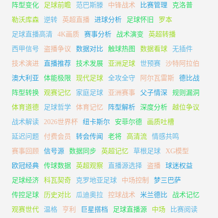
阵型变化
足球前瞻
范巴斯滕
中锋战术
比赛管理
克洛普
勒沃库森
逆转
英超直播
进球分析
足球怀旧
罗本
足球直播高清
4K画质
赛事分析
战术演变
英超转播
西甲信号
盗播争议
数据对比
触球热图
数据看球
无插件
技术演进
直播推荐
技术发展
亚洲足球
世预赛
沙特阿拉伯
澳大利亚
体能极限
现代足球
全攻全守
阿尔瓦雷斯
德比战
阵型转换
观赛记忆
家庭足球
亚洲赛事
父子情深
规则漏洞
体育道德
足球哲学
体育记忆
阵型解析
深度分析
越位争议
战术解读
2026世界杯
纽卡斯尔
安菲尔德
画质吐槽
延迟问题
付费会员
转会传闻
老将
高清流
情感共鸣
赛事回顾
信号源
数据同步
英超记忆
草根足球
XG模型
欧冠经典
传球数据
英超观察
直播源选择
盗播
球迷权益
足球经济
科瓦契奇
克罗地亚足球
中场控制
梦三巴萨
传控足球
历史对比
瓜迪奥拉
控球战术
米兰德比
战术记忆
观赛世代
温格
亨利
巨星搭档
足球直播源
中场
比赛阅读