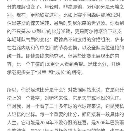
分的理解也变了。年轻时，非赢即输，3分和0分是天壤之
别。现在，更能欣赏过程。比如上赛季阿森纳那场3:2对
伯恩茅斯的惊天逆转，最后时刻尼尔森的世界波。你看到
的不只是从0:2到3:2的比分逆转，更是阿尔特塔治下这支
年轻球队气质的变化：厄德高不知疲倦的穿插组织，萨卡
在右路内切和传中之间的节奏变换，以及全队高位逼抢的
统一性。即使最终未能夺冠，但某些比赛里展现出的内
容，比一个干瘪的1:0更让人看到希望。足球比分，开始
承载更多关于“过程”和“成长”的期待。
所以，你说足球比分是什么？对数据网站来说，它是积分
榜上的一个数字；对赌狗来说，它是天堂或地狱的凭证。
但对我，对一个看了二十多年球的老球迷来说，它是我私
人记忆的坐标。每一个重要的比分，都链接着一段具体的
人生。它可能是2004年不败夺冠的狂喜，是2006年巴黎雨
夜的钝痛，是2014年足总杯终结九年无冠的释放，也是无