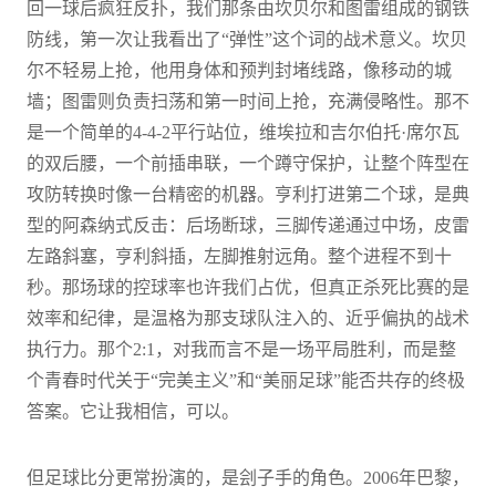
回一球后疯狂反扑，我们那条由坎贝尔和图雷组成的钢铁
防线，第一次让我看出了“弹性”这个词的战术意义。坎贝
尔不轻易上抢，他用身体和预判封堵线路，像移动的城
墙；图雷则负责扫荡和第一时间上抢，充满侵略性。那不
是一个简单的4-4-2平行站位，维埃拉和吉尔伯托·席尔瓦
的双后腰，一个前插串联，一个蹲守保护，让整个阵型在
攻防转换时像一台精密的机器。亨利打进第二个球，是典
型的阿森纳式反击：后场断球，三脚传递通过中场，皮雷
左路斜塞，亨利斜插，左脚推射远角。整个进程不到十
秒。那场球的控球率也许我们占优，但真正杀死比赛的是
效率和纪律，是温格为那支球队注入的、近乎偏执的战术
执行力。那个2:1，对我而言不是一场平局胜利，而是整
个青春时代关于“完美主义”和“美丽足球”能否共存的终极
答案。它让我相信，可以。
但足球比分更常扮演的，是刽子手的角色。2006年巴黎，