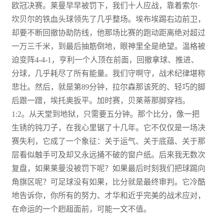
欧冠决赛。莱曼早早被罚下，我们十人应战，靠着索尔·
坎贝尔的铁血头球领先了几乎整场。埃布埃踢右边前卫，
却要不断回撤协助防线，他那场比赛的跑动距离绝对超过
一万三千米，到最后抽筋倒地，眼神里全是绝望。温格被
迫变阵4-4-1，亨利一个人顶在前面，回撤拿球、推进、
分球，几乎耗尽了所有能量。我们守啊守，战术纪律堪称
悲壮。然后，就是第89分钟，拉尔森那该死的、轻巧的脚
后跟一蹭，埃托奥扳平。加时赛，贝莱蒂那脚穿裆。
1:2。从天堂到地狱，只需要五分钟。那个比分，像一把
生锈的钝刀子，在我心里锯了十几年。它不仅仅是一场决
赛失利，它成了一个象征：关于运气、关于底蕴、关于那
层看似触手可及却又永远捅不破的窗户纸。后来我无数次
复盘，如果莱曼没被罚下呢？如果最后时刻我们把球踢向
角旗区呢？可足球没有如果，比分就是最终审判。它冷酷
地告诉你，你所有的努力、才华和近乎完美的战术应对，
在命运的一个趔趄面前，可能一文不值。