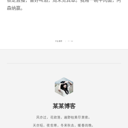
锁定直播，备好啤酒，周末见真章。我赌一碗牛肉面，阿
森纳赢。
平台推荐
52
某某博客
风亦过，花欲落，遍野枯黄尽萧索。
天亦短，夜愈寒，冬来秋去，暖春尚晚。