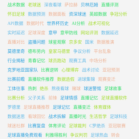
战术数据
老球迷
深夜看球
萨拉赫
贝林厄姆
直播评测
怀旧足球
数据预测
数据面板
资深球迷
英超数据
争冠分析
API数据
数据时代
世界杯历史
AI分析
战术可视化
实时延迟
足球深度
意甲
意甲防线
网站评测
数据延迟
直播对比
盗播问题
球星观察
京多安
国米
数据推演
莫德里奇
德布劳内
皇家马德里
争议分析
平台乱象
行业揭秘
青春记忆
球员跑动
观赛工具
中场分析
克罗地亚国家队
比赛逆转
心理博弈
战术讨论
亚冠预测
比赛前瞻
直播软件推荐
数据造假
进球集锦
观赛变迁
工体往事
热刺
绝杀
熬夜看球
赌球
球迷警惕
足球故事
比赛分析
父子关系
前锋
足球情感
直播记忆
足球直播软件
罗德里
足球直播推荐
足球记忆
直播变迁
体育媒体
数据迷思
看球回忆
战术拆解
直播时光
生活哲学
足球科技
球迷社群
比赛复盘
体育评论
足球裁判
C罗绝杀
亚冠联赛
足球直播免费观看
利雅得胜利
争议判罚
足球热血
转会