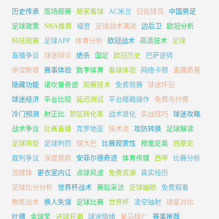
历史传承
现场观赛
居家看球
AC米兰
归化球员
中国男足
足球政策
NBA推荐
福登
足球战术演进
边后卫
欧冠分析
科技观赛
足球APP
体育分析
欧冠战术
高清技术
足球
直播争议
球迷辩论
绝杀
国足
欧冠历史
巴萨逆转
伊涅斯塔
赛事体验
数字体育
看球体验
网络卡顿
直播质量
隐藏功能
诺坎普奇迹
观赛技术
免费观赛
球迷怀旧
球迷经济
平台比较
延迟测试
平台暗箱操作
免费与付费
冷门预测
射正比
禁区转化率
战术退化
实战技巧
球迷攻略
战术争议
比赛直播
克罗地亚
技术流
攻防转换
足球解读
足球阵型
足球判罚
摆大巴
比赛观赏性
穆里尼奥
西蒙尼
裁判争议
深度观察
安菲尔德奇迹
体育传媒
西甲
比赛分析
流媒体
更衣室内讧
点球风波
免费资源
真实经历
足球比分分析
世界杯战术
赛后采访
足球幽默
免费观看
教练战术
换人失误
足球比赛
世界杯
凌空抽射
球星对比
吐槽
金球奖
进球狂潮
球迷情绪
皇马拜仁
赛事推荐