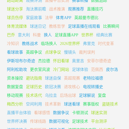
跑动距离
观赛评测
直播平台实测
赛事转播
数据追踪
球迷分享
淘汰赛前瞻
战术推演
观赛推荐
直播技巧
球员伤停
家庭故事
法甲
体育APP
英超曼市德比
体育流媒体
球迷日记
教练哲学
足球直播在线观看
比赛瞬间
巴乔
意大利
科曼
换人
足球直播APP
世界杯
经典比赛
冷知识
教练战术
临场换人
2026世界杯
弗里克
时代变革
看球故事
英超争议
点球争议
慢镜头
裁判误判
伊斯坦布尔奇迹
杰拉德
怀旧看球
奥里吉
安菲尔德奇迹
阿利松助攻
更衣室风波
冷门网站
足球体验
范佩西
皮尔洛
资本操控
避坑指南
球迷自保
英超观赛
老特拉福德
数据复盘
足球历史
欧冠决赛
进攻核心
电视转播史
移动观赛
技术迭代
乌拉圭
后场出球
足球解说
复盘
梅西分析
空间利用
技术革新
球迷看球
赛事版权
盗链技术
直播平台体验
看球感悟
数据争议
卡顿测试
球迷实测
世界杯决赛
传球线路
数据可视化
足球技术
平台测评