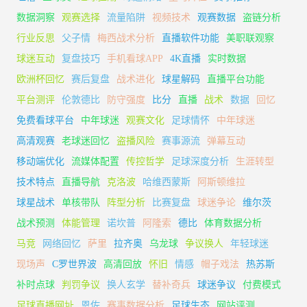
数据洞察
观赛选择
流量陷阱
视频技术
观赛数据
盗链分析
行业反思
父子情
梅西战术分析
直播软件功能
美职联观察
球迷互动
复盘技巧
手机看球APP
4K直播
实时数据
欧洲杯回忆
赛后复盘
战术进化
球星解码
直播平台功能
平台测评
伦敦德比
防守强度
比分
直播
战术
数据
回忆
免费看球平台
中年球迷
观赛文化
足球情怀
中年球迷
高清观赛
老球迷回忆
盗播风险
赛事源流
弹幕互动
移动端优化
流媒体配置
传控哲学
足球深度分析
生涯转型
技术特点
直播导航
克洛波
哈维西蒙斯
阿斯顿维拉
球星战术
单核带队
阵型分析
比赛复盘
球迷争论
维尔茨
战术预测
体能管理
诺坎普
阿隆索
德比
体育数据分析
马竞
网络回忆
萨里
拉齐奥
乌龙球
争议换人
年轻球迷
现场声
C罗世界波
高清回放
怀旧
情感
帽子戏法
热苏斯
补时点球
判罚争议
换人玄学
替补奇兵
球迷争议
付费模式
足球直播网址
恩佐
赛事数据分析
足球生态
网站评测