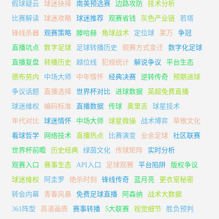
假球疑云
球迷抉择
南美预选赛
边路攻防
技术分析
比赛解读
球迷攻略
球迷推荐
观赛省钱
灰色产业链
若塔
锋线杀器
观赛策略
滕哈赫
角球战术
定位球
莱万
争冠
直播坑点
数字足球
足球转播历史
观赛方式变迁
数字化足球
直播复盘
转播历史
越位线
犯规统计
解说争议
平台生态
德布劳内
中场大师
中年情怀
经典决赛
逆转传奇
预期进球
争议话题
直播选择
世界杯对比
进球数据
英超免费直播
球迷维权
编码标准
直播数据
传球
奥里吉
球星技术
年代对比
球迷情怀
中场大师
球星微操
战术博弈
草根文化
看球哲学
网络技术
直播热点
比赛演变
业余足球
社区联赛
世界杯前瞻
历史经典
绿茵文化
传球矩阵
实时分析
观赛入口
赛事生态
API入口
足球观赛
平台陷阱
版权争议
球迷维权
阿圭罗
绝杀时刻
锋线传奇
蓝月亮
更衣室秘密
转会内幕
青春风暴
免费足球直播
阿森纳
战术大数据
361阵型
高清画质
赛事转播
5大联赛
视觉细节
胜负预判