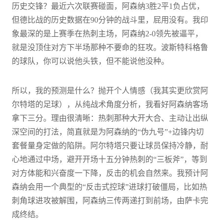
历史交锋？最近六次联赛碰面，阿森纳3胜2平1负占优，
但德比战的历史数据在90分钟的战斗里，屁用没有。我印
象最深的是上赛季在热刺主场，阿森纳2-0领先被逼平，
就是没顶住对方下半场那种不要命的狂攻。波斯特科格鲁
的球队，你可以说他头铁，但不能说他没种。
所以，我的预测是什么？抛开个人情感（我其实更欣赏阿
尔特塔的足球），从纯战术角度分析，我看好阿森纳客场
拿下三分。理由很清晰：热刺那种大开大合、主动让出纵
深空间的打法，简直就是为阿森纳的“伪九号”+边锋内切
套餐量身定做的陷阱。阿尔特塔只要让球员保持冷静，耐
心地通过中场，避开开场十五分钟热刺的“三板斧”，等到
对方体能和兴奋度一下降，反击的机会自然来。我预计阿
森纳会用一个典型的“反击式控球”进球打破僵局，比如热
刺角球进攻被解围，阿森纳三传两递打到前场，由萨卡完
成终结。