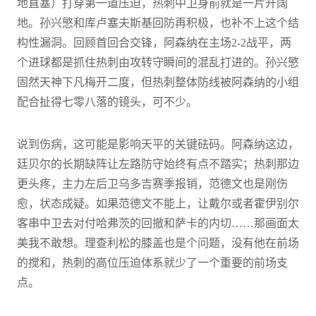
地直塞）打穿第一道压迫，热刺中卫身前就是一片开阔
地。孙兴慜和库卢塞夫斯基回防再积极，也补不上这个结
构性漏洞。回顾首回合交锋，阿森纳在主场2-2战平，两
个进球都是抓住热刺由攻转守瞬间的混乱打进的。孙兴慜
固然天神下凡梅开二度，但热刺整体防线被阿森纳的小组
配合扯得七零八落的镜头，可不少。
说到伤病，这可能是影响天平的关键砝码。阿森纳这边，
廷贝尔的长期缺阵让左路防守始终有点不踏实；热刺那边
更头疼，主力左后卫乌多吉赛季报销，范德文也是刚伤
愈，状态成疑。如果范德文不能上，让戴尔或者霍伊别尔
客串中卫去对付哈弗茨的回撤和萨卡的内切……那画面太
美我不敢想。理查利松的膝盖也是个问题，没有他在前场
的搅和，热刺的高位压迫体系就少了一个重要的前场支
点。