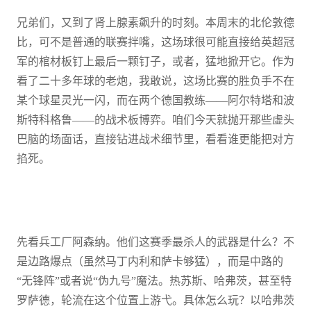
兄弟们，又到了肾上腺素飙升的时刻。本周末的北伦敦德
比，可不是普通的联赛拌嘴，这场球很可能直接给英超冠
军的棺材板钉上最后一颗钉子，或者，猛地掀开它。作为
看了二十多年球的老炮，我敢说，这场比赛的胜负手不在
某个球星灵光一闪，而在两个德国教练——阿尔特塔和波
斯特科格鲁——的战术板博弈。咱们今天就抛开那些虚头
巴脑的场面话，直接钻进战术细节里，看看谁更能把对方
掐死。
先看兵工厂阿森纳。他们这赛季最杀人的武器是什么？不
是边路爆点（虽然马丁内利和萨卡够猛），而是中路的
“无锋阵”或者说“伪九号”魔法。热苏斯、哈弗茨，甚至特
罗萨德，轮流在这个位置上游弋。具体怎么玩？以哈弗茨