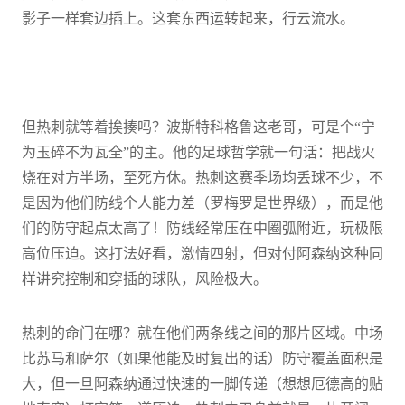
影子一样套边插上。这套东西运转起来，行云流水。
但热刺就等着挨揍吗？波斯特科格鲁这老哥，可是个“宁
为玉碎不为瓦全”的主。他的足球哲学就一句话：把战火
烧在对方半场，至死方休。热刺这赛季场均丢球不少，不
是因为他们防线个人能力差（罗梅罗是世界级），而是他
们的防守起点太高了！防线经常压在中圈弧附近，玩极限
高位压迫。这打法好看，激情四射，但对付阿森纳这种同
样讲究控制和穿插的球队，风险极大。
热刺的命门在哪？就在他们两条线之间的那片区域。中场
比苏马和萨尔（如果他能及时复出的话）防守覆盖面积是
大，但一旦阿森纳通过快速的一脚传递（想想厄德高的贴