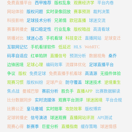
免费直播平台
西甲推荐
版权乱象
观赛经济学
平台内卷
网站体验
版权问题
实时录像回放
赛事预测
裁判决策
科技影响
足球技术分析
兄弟情
欧冠直播
球迷交流
赛事转播史
接口稳定性
行业乱象
版权暗战
高清看球
转播对比
球迷心态
手机看球
科技变迁
直播网站
足球变迁
互联网记忆
手机看球软件
低延迟
HLS
WebRTC
码率自适应
红单陷阱
直播信号
预测分析
数据视角
桑乔
边锋困境
足球心理
编码效率
流媒体优化
足球直播平台
争议
版权
免费足球
免费直播手机看球
高清源
无插件体验
观赛习惯
版权纠纷
足球产业
防守覆盖
球迷技术
逆境重生
焦点战
曼城巴黎
赛前分析
胜负手
直播APP
比赛数据解读
比分数据同步
实时流媒体
观赛平台测评
球迷困境
平台合规
比赛公正
皇马曼城
实时赔率
攻防效率
版权博弈
足球转播史
信号演进
球迷观赛
直播网站评测
API测试
观赛心得
新赛季
巨星分析
直播指南
缓存策略
球迷情感