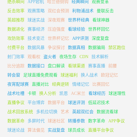
绝杀瞬间
APP宕机
哈兰德倒钩
经典瞬间
观赛变革
反击效率
观赛策略
双红会预测
利物浦战术
曼联反击
英超推荐
球迷实战
深夜观赛
世界杯经典
看球神器
数据进化
赛事经济
压迫强度
看球经验
世界杯回忆
攻防效率
技术变迁
世界杯记忆
APP评测
深度复盘
付费平台
数据风暴
争议探讨
数据真相
数据骗局
禁区跑位
射门效率
观看权
盗火者
夜场生存
CDN
技术解析
比分追踪
数据接口
盘口解读
看球渠道
赛事直播
前腰
转会窗
足球直播免费观看
球迷福利
换人战术
欧冠记忆
夜宵配球赛
直播对比
经典逆转
情绪记忆
比赛回忆
战术吐槽
卡顿
换人分析
凯恩
AC米兰
看球经历
球迷理性
直播争议
平台博弈
数据平台
球迷评测
低延迟技术
战术回放系统
多机位切换
艺术
英超双红会
数据流看球
数据革命
多屏时代
球迷社区
转播参数
数字革命
APP争议
球迷论战
算法偏见
实战复盘
球员成长
直播平台争议