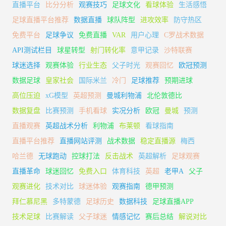
直播平台
比分分析
观赛技巧
足球文化
看球体验
生活感悟
足球直播平台推荐
数据直播
球队阵型
进攻效率
防守热区
免费平台
足球争议
免费直播
VAR
用户心理
C罗战术数据
API测试栏目
球星转型
射门转化率
意甲记录
沙特联赛
球迷选择
观赛体验
行业生态
父子时光
观赛回忆
欧冠预测
数据足球
皇家社会
国际米兰
冷门
足球推荐
预期进球
高位压迫
xG模型
英超预测
曼城利物浦
北伦敦德比
数据复盘
比赛预测
手机看球
实况分析
欧冠
曼城
预测
直播观赛
英超战术分析
利物浦
布莱顿
看球指南
直播平台推荐
直播网站评测
战术数据
稳定直播源
梅西
哈兰德
无球跑动
控球打法
反击战术
英超解析
足球观赛
直播革命
球迷回忆
免费入口
体育科技
英超
老甲A
父子
观赛进化
技术对比
球迷体验
观赛指南
德甲预测
拜仁慕尼黑
多特蒙德
足球历史
数据科技
足球直播APP
技术足球
比赛解读
父子球迷
情感记忆
赛后总结
解说对比