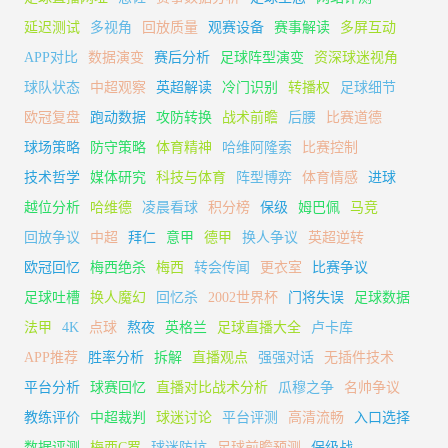
延迟测试
多视角
回放质量
观赛设备
赛事解读
多屏互动
APP对比
数据演变
赛后分析
足球阵型演变
资深球迷视角
球队状态
中超观察
英超解读
冷门识别
转播权
足球细节
欧冠复盘
跑动数据
攻防转换
战术前瞻
后腰
比赛道德
球场策略
防守策略
体育精神
哈维阿隆索
比赛控制
技术哲学
媒体研究
科技与体育
阵型博弈
体育情感
进球
越位分析
哈维德
凌晨看球
积分榜
保级
姆巴佩
马竞
回放争议
中超
拜仁
意甲
德甲
换人争议
英超逆转
欧冠回忆
梅西绝杀
梅西
转会传闻
更衣室
比赛争议
足球吐槽
换人魔幻
回忆杀
2002世界杯
门将失误
足球数据
法甲
4K
点球
熬夜
英格兰
足球直播大全
卢卡库
APP推荐
胜率分析
拆解
直播观点
强强对话
无插件技术
平台分析
球赛回忆
直播对比战术分析
瓜穆之争
名帅争议
教练评价
中超裁判
球迷讨论
平台评测
高清流畅
入口选择
数据评测
梅西C罗
球迷防坑
足球前瞻预测
保级战