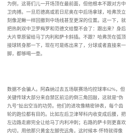
为例，这哥们儿一开场顶在最前面，但他根本不跟对方中
卫肉搏。一旦厄德高或若日尼奥在中后场拿球，哈弗茨立
刻像泥鳅一样回撤到中场线甚至更深的位置。这一下，就
把热刺双中卫罗梅罗和范德文给整不会了：跟出来？身后
大片草原留给马丁内利和萨卡斜插。不跟？哈弗茨在弧顶
接球转身那一下，现在可是练出来了，分球或者直接来一
脚，都够喝一壶。
数据不会骗人。阿森纳过去五场联赛场均控球率62%，但
关键传球大部分来自禁区前沿的倒三角回敲，这就是“伪
九号”扯出空当的功劳。他们的进攻像精密钟表，每个齿
轮的跑位都有目的。比如左后卫津琴科内收变成后腰，把
左边路走廊完全让给马丁内利冲刺；右路的萨卡则更喜欢
内切，用他那只黄金左脚兜远角，这时候本·怀特就得像