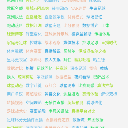
欧冠名额
曼城vs阿森纳
转会动态
VAR判罚
争议足球
裁判执法
直播延迟
直播源争议
付费模式
球场记忆
跑动热区
数据江湖
球星专题
比分预测
数据博弈
工体
球迷博客
阵型变化
篮球迷转足球
德克兰赖斯
传控体系
家庭与足球
控球率
战术观察
媒体技术
控球足球
直播时代
体育数据
体育赛事
直播解说
图赫尔
伊斯坦布尔之夜
皇马更衣室
本泽马
换人失误
拜仁
幽默吐槽
哈兰德
数据对比
格策
足球回忆
任意球
深夜足球
倒钩
教练
换人
琼阿梅尼
争冠预测
数据模型
夜间看球
巴萨战术
球星动态
数字迁徙
双红会
球星洞察
比赛观感
算法推荐
用户争议
英超版权
弹幕文化
边路进攻
高清体验
解说双标
转播视角
空间理论
无插件直播
英超预测
看球进化
足球战术史
赛事前瞻
争冠关键战
直播平台对比
足球比分无插件直播
直播源稳定性
数据流
热图数据