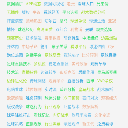
数据陷阱
APP动态
数据可视化
老张
看球入口
兄弟情
无插件
版权
争议
看球经历
平台选择
战术数据分析
阵型演变
跑动热图
切尔西
皇马
球迷争议
球迷生活
亚冠
情怀
球迷经历
高清画质
双红会
利物浦
曼联
观赛选择
观赛历史
技术演进
赛事数据
前锋转型
中场组织
边路爆破
齐达内
中场革命
德甲
亲子关系
看球平台
球迷进阶
C罗
跑位热图
盗播平台
足球复盘
看球APP
比分预测
足球直播
足球直播技术
多机位
稳定直播源
实时数据
观赛革命
技术流
直播软件
边锋转型
布斯克茨
后腰作用
皇马新赛季
边锋进化论
传球网络
观赛革命
直播分析
西甲
VAR争议
电脑看球
越位规则
实时流
延迟分析
皇马战术
战术解析
欧冠前瞻
胜负预测
球迷分析
冷门预警
豪门对决
观赛经济
版权战争
球迷行为
行业观察
巨星战术
数据解析
球星降维打击
看球记忆
内切战术
欧冠半决赛
文化变迁
足球策略
盗播现象
行业黑幕
球迷观点
新生代
免费看球