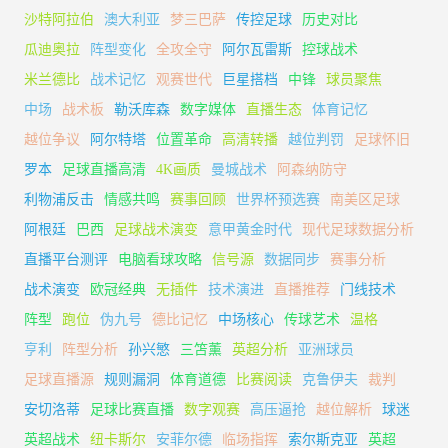
沙特阿拉伯
澳大利亚
梦三巴萨
传控足球
历史对比
瓜迪奥拉
阵型变化
全攻全守
阿尔瓦雷斯
控球战术
米兰德比
战术记忆
观赛世代
巨星搭档
中锋
球员聚焦
中场
战术板
勒沃库森
数字媒体
直播生态
体育记忆
越位争议
阿尔特塔
位置革命
高清转播
越位判罚
足球怀旧
罗本
足球直播高清
4K画质
曼城战术
阿森纳防守
利物浦反击
情感共鸣
赛事回顾
世界杯预选赛
南美区足球
阿根廷
巴西
足球战术演变
意甲黄金时代
现代足球数据分析
直播平台测评
电脑看球攻略
信号源
数据同步
赛事分析
战术演变
欧冠经典
无插件
技术演进
直播推荐
门线技术
阵型
跑位
伪九号
德比记忆
中场核心
传球艺术
温格
亨利
阵型分析
孙兴慜
三笘薰
英超分析
亚洲球员
足球直播源
规则漏洞
体育道德
比赛阅读
克鲁伊夫
裁判
安切洛蒂
足球比赛直播
数字观赛
高压逼抢
越位解析
球迷
英超战术
纽卡斯尔
安菲尔德
临场指挥
索尔斯克亚
英超