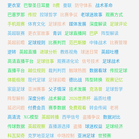
更衣室
巴黎圣日耳曼
B费
曼联
防守体系
战术革命
巴塞罗那
传控
控球哲学
比赛争议
老球迷故事
观赛方式
手机观赛
体育文化
足球技术
媒体发展
深度解读
足球评论
英超联赛
更衣室故事
青训
足球直播网
巴萨
阵型解读
英超前瞻
足球规则
比赛判罚
范巴斯滕
中锋战术
比赛管理
逆转
英超直播
进球分析
教练视角
球迷日常
英超吐槽
高清直播平台
足球往事
观赛进化论
信号技术
足球战术
直播平台
越位规则
裁判判罚
触球热图
数据看球
传控足球
体能极限
现代足球
足球前瞻
德比战
阵型转换
观赛记忆
家庭足球
亚洲赛事
父子情深
技术发展
克洛普
足球哲学
阵型解析
深度分析
战术解读
2026世界杯
画质吐槽
延迟问题
付费会员
赛季数据
免费观看
转会传闻
老将
高清流
XG模型
英超转播
西甲信号
盗播争议
数据对比
传球数据
英超观察
直播源选择
盗播
球迷权益
足球经济
科瓦契奇
克罗地亚足球
中场控制
亚洲足球
世预赛