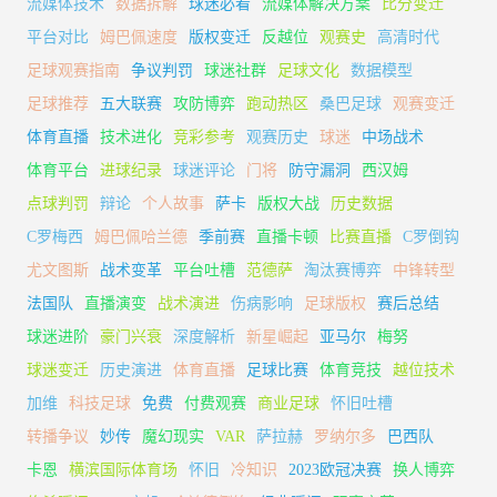
流媒体技术
数据拆解
球迷必看
流媒体解决方案
比分变迁
平台对比
姆巴佩速度
版权变迁
反越位
观赛史
高清时代
足球观赛指南
争议判罚
球迷社群
足球文化
数据模型
足球推荐
五大联赛
攻防博弈
跑动热区
桑巴足球
观赛变迁
体育直播
技术进化
竞彩参考
观赛历史
球迷
中场战术
体育平台
进球纪录
球迷评论
门将
防守漏洞
西汉姆
点球判罚
辩论
个人故事
萨卡
版权大战
历史数据
C罗梅西
姆巴佩哈兰德
季前赛
直播卡顿
比赛直播
C罗倒钩
尤文图斯
战术变革
平台吐槽
范德萨
淘汰赛博弈
中锋转型
法国队
直播演变
战术演进
伤病影响
足球版权
赛后总结
球迷进阶
豪门兴衰
深度解析
新星崛起
亚马尔
梅努
球迷变迁
历史演进
体育直播
足球比赛
体育竞技
越位技术
加维
科技足球
免费
付费观赛
商业足球
怀旧吐槽
转播争议
妙传
魔幻现实
VAR
萨拉赫
罗纳尔多
巴西队
卡恩
横滨国际体育场
怀旧
冷知识
2023欧冠决赛
换人博弈