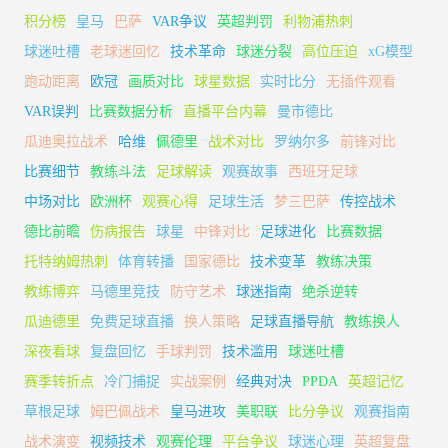
积分榜
皇马
巴萨
VAR争议
英超判罚
利物浦热刺
球迷吐槽
老球迷回忆
技术革命
球迷分裂
高位压迫
xG模型
跑动距离
欧冠
画质对比
球星数据
实时比分
无插件观看
VAR误判
比赛数据分析
直播平台内幕
曼市德比
瓜迪奥拉战术
哈维
佩德里
战术对比
罗纳尔多
前锋对比
比赛细节
教练斗法
足球解读
观赛故事
西班牙足球
中场对比
欧洲杯
观赛心得
足球生活
梦三巴萨
传控战术
德比前瞻
伤病报告
球星
中锋对比
足球进化
比赛数据
托特纳姆热刺
体育转播
国家德比
技术变革
教练决策
教练博弈
马德里竞技
防守艺术
球迷指南
绝杀逆转
瓜迪德里
免费足球直播
换人策略
足球直播导航
教练换人
深夜看球
复盘回忆
手球判罚
技术滥用
球迷吐槽
赛季转折点
冷门捕捉
实战案例
经典对决
PPDA
英超记忆
草根足球
姆巴佩战术
皇马进攻
美职联
比分争议
观赛指南
战术演变
视频技术
观赛伦理
平台争议
球迷心理
英超复盘