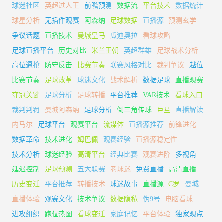
球迷社区
英超过人王
前瞻预测
数据流
平台技术
数据统计
球星分析
无插件观赛
阿森纳
足球数据
直播源
预测玄学
争议话题
直播技术
曼城皇马
瓜迪奥拉
看球攻略
足球直播平台
历史对比
米兰王朝
英超群雄
足球战术分析
高位逼抢
防守反击
比赛节奏
联赛风格对比
裁判争议
越位
比赛节奏
足球改革
球迷文化
战术解析
数据足球
直播观赛
夺冠关键
足球分析
足球转播
平台推荐
VAR技术
看球入口
裁判判罚
曼城阿森纳
足球分析
倒三角传球
巨星
直播解读
内马尔
足球平台
观赛平台
流媒体
直播源推荐
前锋进化
数据革命
技术进化
姆巴佩
观赛经验
直播源稳定性
技术分析
球迷经验
高清平台
经典比赛
观赛进阶
多视角
延迟控制
足球预测
五大联赛
老球迷
免费直播
高清直播
历史变迁
平台推荐
转播技术
球迷故事
直播源
C罗
曼城
直播体验
观赛文化
技术争议
数据隐私
伪9号
电脑看球
进攻组织
跑位热图
看球变迁
家庭记忆
平台体验
独家观点