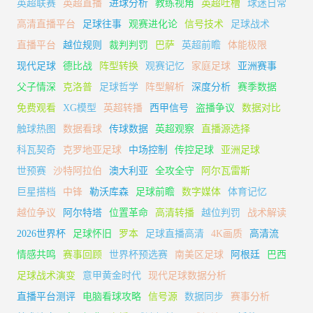
英超联赛
英超直播
进球分析
教练视角
英超吐槽
球迷日常
高清直播平台
足球往事
观赛进化论
信号技术
足球战术
直播平台
越位规则
裁判判罚
巴萨
英超前瞻
体能极限
现代足球
德比战
阵型转换
观赛记忆
家庭足球
亚洲赛事
父子情深
克洛普
足球哲学
阵型解析
深度分析
赛季数据
免费观看
XG模型
英超转播
西甲信号
盗播争议
数据对比
触球热图
数据看球
传球数据
英超观察
直播源选择
科瓦契奇
克罗地亚足球
中场控制
传控足球
亚洲足球
世预赛
沙特阿拉伯
澳大利亚
全攻全守
阿尔瓦雷斯
巨星搭档
中锋
勒沃库森
足球前瞻
数字媒体
体育记忆
越位争议
阿尔特塔
位置革命
高清转播
越位判罚
战术解读
2026世界杯
足球怀旧
罗本
足球直播高清
4K画质
高清流
情感共鸣
赛事回顾
世界杯预选赛
南美区足球
阿根廷
巴西
足球战术演变
意甲黄金时代
现代足球数据分析
直播平台测评
电脑看球攻略
信号源
数据同步
赛事分析