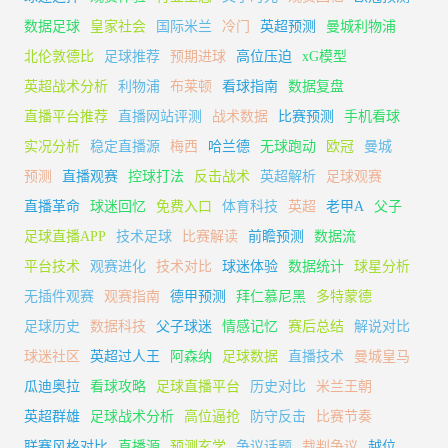
数据足球
皇家社会
国际米兰
冷门
英超预测
曼城利物浦
北伦敦德比
足球推荐
预期进球
高位压迫
xG模型
英超战术分析
利物浦
布莱顿
看球指南
数据复盘
直播平台推荐
直播网站评测
战术数据
比赛预测
手机看球
实况分析
稳定直播源
梅西
哈兰德
无球跑动
欧冠
曼城
预测
直播观赛
控球打法
反击战术
英超解析
足球观赛
直播革命
球迷回忆
免费入口
体育科技
英超
老甲A
父子
足球直播APP
技术足球
比赛解读
前瞻预测
数据流
平台技术
观赛进化
技术对比
球迷体验
数据统计
球星分析
无插件观赛
观赛指南
德甲预测
拜仁慕尼黑
多特蒙德
足球历史
数据科技
父子球迷
情感记忆
赛后总结
解说对比
球迷社区
英超过人王
阿森纳
足球数据
直播技术
曼城皇马
瓜迪奥拉
看球攻略
足球直播平台
历史对比
米兰王朝
英超群雄
足球战术分析
高位逼抢
防守反击
比赛节奏
联赛风格对比
直播源
预测玄学
争议话题
裁判争议
越位