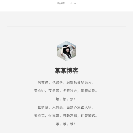
平台推荐
50
某某博客
风亦过，花欲落，遍野枯黄尽萧索。
天亦短，夜愈寒，冬来秋去，暖春尚晚。
烦，烦，烦！
世情薄，人情恶，面热心凉谁人错。
爱亦完，恨亦瞒，只盼忘却，往昔繁远。
难，难，难！