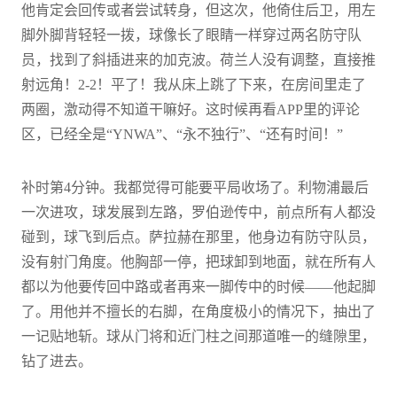
他肯定会回传或者尝试转身，但这次，他倚住后卫，用左
脚外脚背轻轻一拨，球像长了眼睛一样穿过两名防守队
员，找到了斜插进来的加克波。荷兰人没有调整，直接推
射远角！2-2！平了！我从床上跳了下来，在房间里走了
两圈，激动得不知道干嘛好。这时候再看APP里的评论
区，已经全是“YNWA”、“永不独行”、“还有时间！”
补时第4分钟。我都觉得可能要平局收场了。利物浦最后
一次进攻，球发展到左路，罗伯逊传中，前点所有人都没
碰到，球飞到后点。萨拉赫在那里，他身边有防守队员，
没有射门角度。他胸部一停，把球卸到地面，就在所有人
都以为他要传回中路或者再来一脚传中的时候——他起脚
了。用他并不擅长的右脚，在角度极小的情况下，抽出了
一记贴地斩。球从门将和近门柱之间那道唯一的缝隙里，
钻了进去。