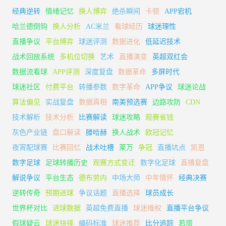
经典逆转
情绪记忆
换人博弈
绝杀瞬间
卡顿
APP宕机
哈兰德倒钩
换人分析
AC米兰
看球经历
球迷理性
直播争议
平台博弈
球迷评测
数据进化
低延迟技术
战术回放系统
多机位切换
艺术
直播演变
英超双红会
数据流看球
APP评测
深度复盘
数据革命
多屏时代
球迷社区
付费平台
转播参数
数字革命
APP争议
球迷论战
算法偏见
实战复盘
数据真相
南美预选赛
边路攻防
CDN
技术解析
技术分析
比赛解读
球迷攻略
观赛省钱
灰色产业链
盘口解读
滕哈赫
换人战术
欧冠记忆
夜宵配球赛
比赛回忆
战术吐槽
莱万
争冠
直播坑点
凯恩
数字足球
足球转播历史
观赛方式变迁
数字化足球
直播复盘
解说争议
平台生态
德布劳内
中场大师
中年情怀
经典决赛
逆转传奇
预期进球
争议话题
直播选择
球员成长
世界杯对比
进球数据
英超免费直播
球迷维权
直播平台争议
假球疑云
球迷抉择
编码标准
球迷推荐
比分追踪
若塔