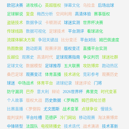
欧冠决赛
进攻核心
英超版权
弹幕文化
乌拉圭
后场出球
足球解说
复盘
梅西分析
空间利用
高清体验
赛事版权
盗链技术
数据争议
卡顿测试
球迷实测
世界杯决赛
传球线路
数据可视化
足球技术
平台测评
看球进化
流媒体解决方案
争冠关键战
比分变迁
平台对比
姆巴佩速度
热图数据
跑动距离
观赛评测
版权变迁
直播平台实测
反越位
观赛史
高清时代
足球观赛指南
争议判罚
球迷社群
足球文化
数据模型
足球推荐
五大联赛
攻防博弈
跑动热区
桑巴足球
观赛变迁
体育直播
技术进化
竞彩参考
观赛历史
球迷
中场战术
体育平台
进球纪录
球迷评论
门将
防守漏洞
巴乔
意大利
辩论
2026世界杯
弗里克
时代变革
个人故事
版权大战
历史数据
C罗梅西
姆巴佩哈兰德
比赛直播
C罗倒钩
尤文图斯
战术变革
点球争议
慢镜头
裁判误判
平台吐槽
范德萨
冷门网站
移动观赛
淘汰赛博弈
中锋转型
法国队
电视转播史
技术迭代
战术演进
技术革新