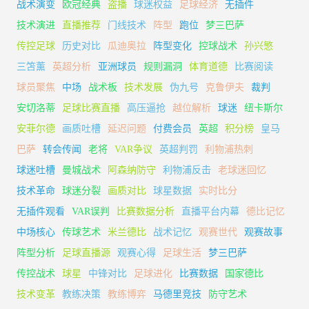
战术演变
欧冠经典
盗播
球迷权益
足球经济
无插件
技术演进
直播推荐
门线技术
阵型
跑位
梦三巴萨
传控足球
历史对比
瓜迪奥拉
阵型变化
控球战术
孙兴慜
三笘薰
英超分析
亚洲球员
规则漏洞
体育道德
比赛阅读
球员聚焦
中场
战术板
技术发展
伪九号
克鲁伊夫
裁判
安切洛蒂
足球比赛直播
高压逼抢
越位解析
球迷
纽卡斯尔
安菲尔德
画质吐槽
延迟问题
付费会员
英超
积分榜
皇马
巴萨
转会传闻
老将
VAR争议
英超判罚
利物浦热刺
球迷吐槽
曼城战术
阿森纳防守
利物浦反击
老球迷回忆
技术革命
球迷分裂
画质对比
球星数据
实时比分
无插件观看
VAR误判
比赛数据分析
直播平台内幕
德比记忆
中场核心
传球艺术
米兰德比
战术记忆
观赛世代
观赛故事
阵型分析
足球直播源
观赛心得
足球生活
梦三巴萨
传控战术
球星
中锋对比
足球进化
比赛数据
国家德比
技术变革
教练决策
教练博弈
马德里竞技
防守艺术