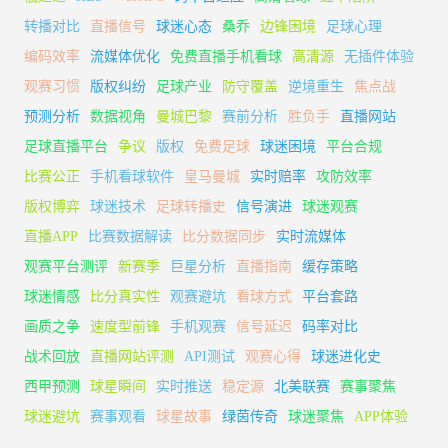
转播对比
直播信号
球迷心态
桑乔
边锋困境
足球心理
编码效率
流媒体优化
免费直播手机看球
高清源
无插件体验
观赛习惯
版权纠纷
足球产业
防守覆盖
逆境重生
焦点战
预测分析
数据视角
曼城巴黎
赛前分析
胜负手
直播网站
足球直播平台
争议
版权
免费足球
球迷困境
平台合规
比赛公正
手机看球软件
皇马曼城
实时赔率
攻防效率
版权博弈
球迷技术
足球转播史
信号演进
球迷观赛
直播APP
比赛数据解读
比分数据同步
实时流媒体
观赛平台测评
新赛季
巨星分析
直播指南
缓存策略
球迷情感
比分真实性
观赛避坑
看球方式
平台套路
画质之争
速度型前锋
手机观赛
信号延迟
码率对比
战术回放
直播网站评测
API测试
观赛心得
球迷进化史
西甲预测
球星瞬间
实时推送
稳定源
北美联赛
赛事聚焦
球迷避坑
赛事观看
球星故事
绿茵传奇
球迷聚焦
APP体验