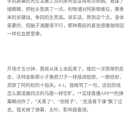
手机屏幕的光在凌晨三点的房间里显得有点刺眼。我揉了
揉眼睛，把枕头垫高了一点。利物浦对阿斯顿维拉，赛季
末的关键战，争四的生死局。说实话，熬到这个点，身体
是累的，但脑子清醒得不行，那种赛前的紧张感像咖啡因
一样在血管里窜。
开场才五分钟，我就从床上坐起来了。维拉一次简单的反
击，沃特金斯那小子像把刀子一样插进肋部，一脚低射，
洞穿了阿利松的十指关。0-1。我暗骂了一句，这后防线
怎么跟凌晨四点的马路一样空旷。**足球直播APP**的弹
幕瞬间炸了，“天黑了”、“完犊子”、“克洛普下课”飘了过
去。我关掉了弹幕，太吵，影响我看球。