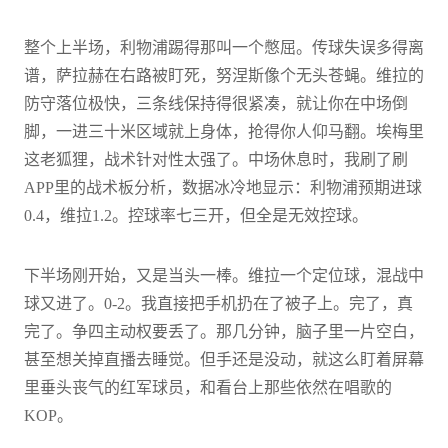
整个上半场，利物浦踢得那叫一个憋屈。传球失误多得离
谱，萨拉赫在右路被盯死，努涅斯像个无头苍蝇。维拉的
防守落位极快，三条线保持得很紧凑，就让你在中场倒
脚，一进三十米区域就上身体，抢得你人仰马翻。埃梅里
这老狐狸，战术针对性太强了。中场休息时，我刷了刷
APP里的战术板分析，数据冰冷地显示：利物浦预期进球
0.4，维拉1.2。控球率七三开，但全是无效控球。
下半场刚开始，又是当头一棒。维拉一个定位球，混战中
球又进了。0-2。我直接把手机扔在了被子上。完了，真
完了。争四主动权要丢了。那几分钟，脑子里一片空白，
甚至想关掉直播去睡觉。但手还是没动，就这么盯着屏幕
里垂头丧气的红军球员，和看台上那些依然在唱歌的
KOP。