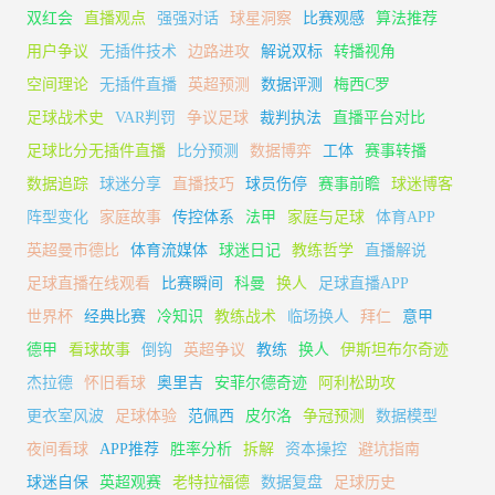
双红会
直播观点
强强对话
球星洞察
比赛观感
算法推荐
用户争议
无插件技术
边路进攻
解说双标
转播视角
空间理论
无插件直播
英超预测
数据评测
梅西C罗
足球战术史
VAR判罚
争议足球
裁判执法
直播平台对比
足球比分无插件直播
比分预测
数据博弈
工体
赛事转播
数据追踪
球迷分享
直播技巧
球员伤停
赛事前瞻
球迷博客
阵型变化
家庭故事
传控体系
法甲
家庭与足球
体育APP
英超曼市德比
体育流媒体
球迷日记
教练哲学
直播解说
足球直播在线观看
比赛瞬间
科曼
换人
足球直播APP
世界杯
经典比赛
冷知识
教练战术
临场换人
拜仁
意甲
德甲
看球故事
倒钩
英超争议
教练
换人
伊斯坦布尔奇迹
杰拉德
怀旧看球
奥里吉
安菲尔德奇迹
阿利松助攻
更衣室风波
足球体验
范佩西
皮尔洛
争冠预测
数据模型
夜间看球
APP推荐
胜率分析
拆解
资本操控
避坑指南
球迷自保
英超观赛
老特拉福德
数据复盘
足球历史