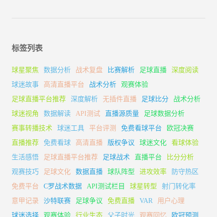
标签列表
球星聚焦
数据分析
战术复盘
比赛解析
足球直播
深度阅读
球迷故事
高清直播平台
战术分析
观赛体验
足球直播平台推荐
深度解析
无插件直播
足球比分
战术分析
球迷视角
数据解读
API测试
直播源质量
足球数据分析
赛事转播技术
球迷工具
平台评测
免费看球平台
欧冠决赛
直播推荐
免费看球
高清直播
版权争议
球迷文化
看球体验
生活感悟
足球直播平台推荐
足球战术
直播平台
比分分析
观赛技巧
足球文化
数据直播
球队阵型
进攻效率
防守热区
免费平台
C罗战术数据
API测试栏目
球星转型
射门转化率
意甲记录
沙特联赛
足球争议
免费直播
VAR
用户心理
球迷选择
观赛体验
行业生态
父子时光
观赛回忆
欧冠预测