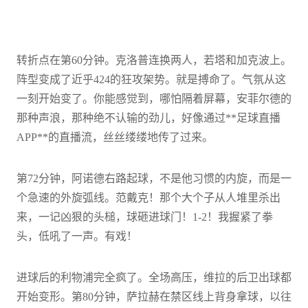
转折点在第60分钟。克洛普连换两人，若塔和加克波上。
阵型变成了近乎424的狂攻架势。就是搏命了。气氛从这
一刻开始变了。你能感觉到，哪怕隔着屏幕，安菲尔德的
那种声浪，那种绝不认输的劲儿，好像通过**足球直播
APP**的直播流，丝丝缕缕地传了过来。
第72分钟，阿诺德右路起球，不是他习惯的内旋，而是一
个急速的外旋弧线。范戴克！那个大个子从人堆里杀出
来，一记凶狠的头槌，球砸进球门！1-2！我握紧了拳
头，低吼了一声。有戏！
进球后的利物浦完全疯了。全场高压，维拉的后卫出球都
开始变形。第80分钟，萨拉赫在禁区线上背身拿球，以往