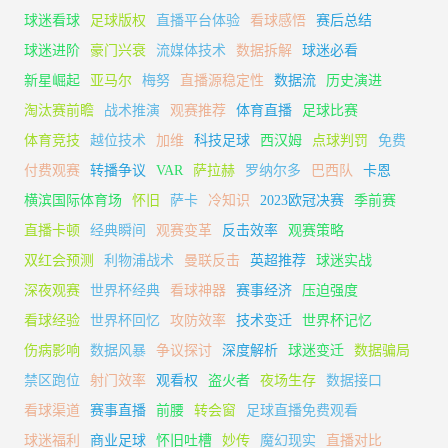
球迷看球
足球版权
直播平台体验
看球感悟
赛后总结
球迷进阶
豪门兴衰
流媒体技术
数据拆解
球迷必看
新星崛起
亚马尔
梅努
直播源稳定性
数据流
历史演进
淘汰赛前瞻
战术推演
观赛推荐
体育直播
足球比赛
体育竞技
越位技术
加维
科技足球
西汉姆
点球判罚
免费
付费观赛
转播争议
VAR
萨拉赫
罗纳尔多
巴西队
卡恩
横滨国际体育场
怀旧
萨卡
冷知识
2023欧冠决赛
季前赛
直播卡顿
经典瞬间
观赛变革
反击效率
观赛策略
双红会预测
利物浦战术
曼联反击
英超推荐
球迷实战
深夜观赛
世界杯经典
看球神器
赛事经济
压迫强度
看球经验
世界杯回忆
攻防效率
技术变迁
世界杯记忆
伤病影响
数据风暴
争议探讨
深度解析
球迷变迁
数据骗局
禁区跑位
射门效率
观看权
盗火者
夜场生存
数据接口
看球渠道
赛事直播
前腰
转会窗
足球直播免费观看
球迷福利
商业足球
怀旧吐槽
妙传
魔幻现实
直播对比