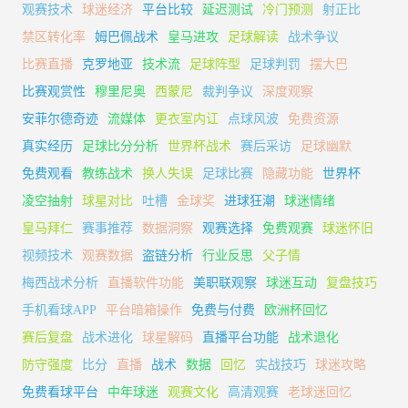
观赛技术
球迷经济
平台比较
延迟测试
冷门预测
射正比
禁区转化率
姆巴佩战术
皇马进攻
足球解读
战术争议
比赛直播
克罗地亚
技术流
足球阵型
足球判罚
摆大巴
比赛观赏性
穆里尼奥
西蒙尼
裁判争议
深度观察
安菲尔德奇迹
流媒体
更衣室内讧
点球风波
免费资源
真实经历
足球比分分析
世界杯战术
赛后采访
足球幽默
免费观看
教练战术
换人失误
足球比赛
隐藏功能
世界杯
凌空抽射
球星对比
吐槽
金球奖
进球狂潮
球迷情绪
皇马拜仁
赛事推荐
数据洞察
观赛选择
免费观赛
球迷怀旧
视频技术
观赛数据
盗链分析
行业反思
父子情
梅西战术分析
直播软件功能
美职联观察
球迷互动
复盘技巧
手机看球APP
平台暗箱操作
免费与付费
欧洲杯回忆
赛后复盘
战术进化
球星解码
直播平台功能
战术退化
防守强度
比分
直播
战术
数据
回忆
实战技巧
球迷攻略
免费看球平台
中年球迷
观赛文化
高清观赛
老球迷回忆