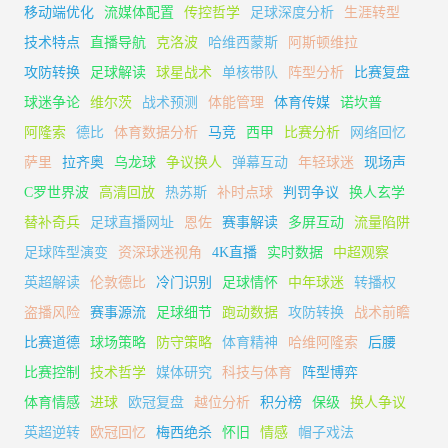
移动端优化
流媒体配置
传控哲学
足球深度分析
生涯转型
技术特点
直播导航
克洛波
哈维西蒙斯
阿斯顿维拉
攻防转换
足球解读
球星战术
单核带队
阵型分析
比赛复盘
球迷争论
维尔茨
战术预测
体能管理
体育传媒
诺坎普
阿隆索
德比
体育数据分析
马竞
西甲
比赛分析
网络回忆
萨里
拉齐奥
乌龙球
争议换人
弹幕互动
年轻球迷
现场声
C罗世界波
高清回放
热苏斯
补时点球
判罚争议
换人玄学
替补奇兵
足球直播网址
恩佐
赛事解读
多屏互动
流量陷阱
足球阵型演变
资深球迷视角
4K直播
实时数据
中超观察
英超解读
伦敦德比
冷门识别
足球情怀
中年球迷
转播权
盗播风险
赛事源流
足球细节
跑动数据
攻防转换
战术前瞻
比赛道德
球场策略
防守策略
体育精神
哈维阿隆索
后腰
比赛控制
技术哲学
媒体研究
科技与体育
阵型博弈
体育情感
进球
欧冠复盘
越位分析
积分榜
保级
换人争议
英超逆转
欧冠回忆
梅西绝杀
怀旧
情感
帽子戏法