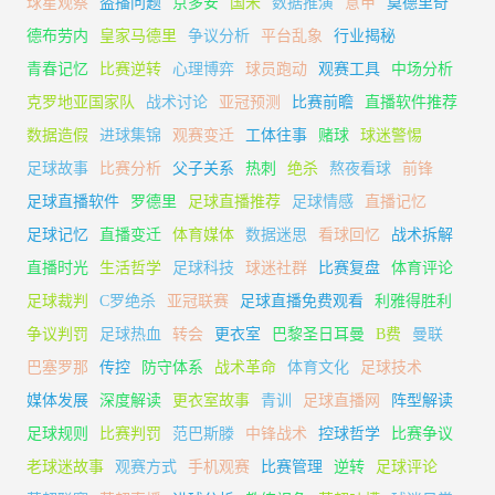
球星观察
盗播问题
京多安
国米
数据推演
意甲
莫德里奇
德布劳内
皇家马德里
争议分析
平台乱象
行业揭秘
青春记忆
比赛逆转
心理博弈
球员跑动
观赛工具
中场分析
克罗地亚国家队
战术讨论
亚冠预测
比赛前瞻
直播软件推荐
数据造假
进球集锦
观赛变迁
工体往事
赌球
球迷警惕
足球故事
比赛分析
父子关系
热刺
绝杀
熬夜看球
前锋
足球直播软件
罗德里
足球直播推荐
足球情感
直播记忆
足球记忆
直播变迁
体育媒体
数据迷思
看球回忆
战术拆解
直播时光
生活哲学
足球科技
球迷社群
比赛复盘
体育评论
足球裁判
C罗绝杀
亚冠联赛
足球直播免费观看
利雅得胜利
争议判罚
足球热血
转会
更衣室
巴黎圣日耳曼
B费
曼联
巴塞罗那
传控
防守体系
战术革命
体育文化
足球技术
媒体发展
深度解读
更衣室故事
青训
足球直播网
阵型解读
足球规则
比赛判罚
范巴斯滕
中锋战术
控球哲学
比赛争议
老球迷故事
观赛方式
手机观赛
比赛管理
逆转
足球评论