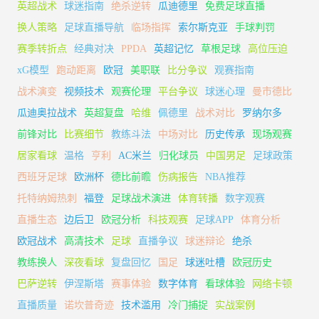
英超战术
球迷指南
绝杀逆转
瓜迪德里
免费足球直播
换人策略
足球直播导航
临场指挥
索尔斯克亚
手球判罚
赛季转折点
经典对决
PPDA
英超记忆
草根足球
高位压迫
xG模型
跑动距离
欧冠
美职联
比分争议
观赛指南
战术演变
视频技术
观赛伦理
平台争议
球迷心理
曼市德比
瓜迪奥拉战术
英超复盘
哈维
佩德里
战术对比
罗纳尔多
前锋对比
比赛细节
教练斗法
中场对比
历史传承
现场观赛
居家看球
温格
亨利
AC米兰
归化球员
中国男足
足球政策
西班牙足球
欧洲杯
德比前瞻
伤病报告
NBA推荐
托特纳姆热刺
福登
足球战术演进
体育转播
数字观赛
直播生态
边后卫
欧冠分析
科技观赛
足球APP
体育分析
欧冠战术
高清技术
足球
直播争议
球迷辩论
绝杀
教练换人
深夜看球
复盘回忆
国足
球迷吐槽
欧冠历史
巴萨逆转
伊涅斯塔
赛事体验
数字体育
看球体验
网络卡顿
直播质量
诺坎普奇迹
技术滥用
冷门捕捉
实战案例