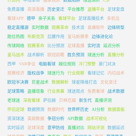
齐达内
中场革命
独家观点
数据陷阱
球迷进阶
C罗
免费直播
高清直播
历史变迁
平台推荐
盗播平台
足球复盘
看球APP
德甲
亲子关系
看球平台
足球直播技术
多机位
稳定直播源
实时数据
观赛革命
技术流
直播软件
边锋转型
跑位热图
布斯克茨
后腰作用
皇马新赛季
边锋进化论
传球网络
观赛革命
比分预测
足球直播
实时流
延迟分析
皇马战术
战术解析
欧冠前瞻
胜负预测
球迷分析
直播分析
西甲
VAR争议
电脑看球
越位规则
冷门预警
豪门对决
观赛经济
版权战争
球迷行为
行业观察
看球记忆
内切战术
欧冠半决赛
巨星战术
数据解析
球星降维打击
文化变迁
足球策略
盗播现象
行业黑幕
球迷观点
免费看球
战术数据
老球迷
深夜看球
萨拉赫
贝林厄姆
新生代
直播评测
怀旧足球
数据预测
数据时代
世界杯历史
AI分析
数据面板
资深球迷
英超数据
争冠分析
API数据
战术可视化
实时延迟
足球深度
意甲防线
直播对比
网站评测
数据延迟