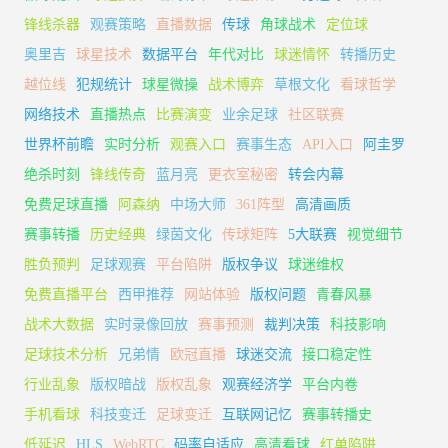
锋线杀器
观赛策略
直播数据
传球
角球战术
定位球
奥里吉
球星技术
数据平台
年代对比
球迷情怀
转播历史
越位线
犯规统计
球星微操
战术博弈
草根文化
看球哲学
网络技术
直播热点
比赛演变
业余足球
社区联赛
世界杯前瞻
实时分析
观赛入口
赛事生态
API入口
阿圭罗
绝杀时刻
锋线传奇
蓝月亮
更衣室秘密
转会内幕
免费足球直播
阿森纳
中场大师
361阵型
高清画质
赛事转播
历史经典
绿茵文化
传球矩阵
5大联赛
视觉细节
胜负预判
足球观赛
平台陷阱
版权争议
球迷维权
免费直播平台
西甲推荐
网站体验
版权问题
青春风暴
战术大数据
实时录像回放
赛事预测
裁判决策
科技影响
足球技术分析
兄弟情
欧冠直播
球迷交流
接口稳定性
行业乱象
版权暗战
版权乱象
观赛经济学
平台内卷
手机看球
科技变迁
足球变迁
互联网记忆
赛事转播史
低延迟
HLS
WebRTC
码率自适应
高清看球
红单陷阱