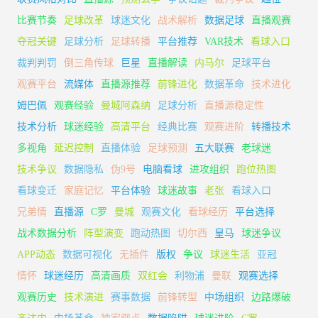
比赛节奏
足球改革
球迷文化
战术解析
数据足球
直播观赛
夺冠关键
足球分析
足球转播
平台推荐
VAR技术
看球入口
裁判判罚
倒三角传球
巨星
直播解读
内马尔
足球平台
观赛平台
流媒体
直播源推荐
前锋进化
数据革命
技术进化
姆巴佩
观赛经验
曼城阿森纳
足球分析
直播源稳定性
技术分析
球迷经验
高清平台
经典比赛
观赛进阶
转播技术
多视角
延迟控制
直播体验
足球预测
五大联赛
老球迷
技术争议
数据隐私
伪9号
电脑看球
进攻组织
跑位热图
看球变迁
家庭记忆
平台体验
球迷故事
老张
看球入口
兄弟情
直播源
C罗
曼城
观赛文化
看球经历
平台选择
战术数据分析
阵型演变
跑动热图
切尔西
皇马
球迷争议
APP动态
数据可视化
无插件
版权
争议
球迷生活
亚冠
情怀
球迷经历
高清画质
双红会
利物浦
曼联
观赛选择
观赛历史
技术演进
赛事数据
前锋转型
中场组织
边路爆破