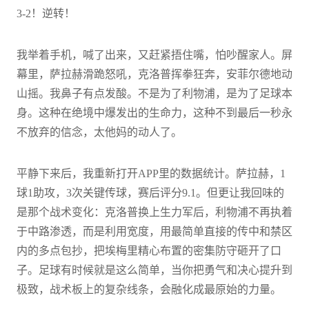
3-2！逆转！
我举着手机，喊了出来，又赶紧捂住嘴，怕吵醒家人。屏
幕里，萨拉赫滑跪怒吼，克洛普挥拳狂奔，安菲尔德地动
山摇。我鼻子有点发酸。不是为了利物浦，是为了足球本
身。这种在绝境中爆发出的生命力，这种不到最后一秒永
不放弃的信念，太他妈的动人了。
平静下来后，我重新打开APP里的数据统计。萨拉赫，1
球1助攻，3次关键传球，赛后评分9.1。但更让我回味的
是那个战术变化：克洛普换上生力军后，利物浦不再执着
于中路渗透，而是利用宽度，用最简单直接的传中和禁区
内的多点包抄，把埃梅里精心布置的密集防守砸开了口
子。足球有时候就是这么简单，当你把勇气和决心提升到
极致，战术板上的复杂线条，会融化成最原始的力量。