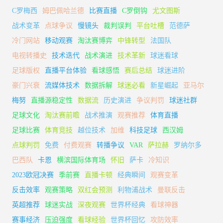
C罗梅西
姆巴佩哈兰德
比赛直播
C罗倒钩
尤文图斯
战术变革
点球争议
慢镜头
裁判误判
平台吐槽
范德萨
冷门网站
移动观赛
淘汰赛博弈
中锋转型
法国队
电视转播史
技术迭代
战术演进
技术革新
球迷看球
足球版权
直播平台体验
看球感悟
赛后总结
球迷进阶
豪门兴衰
流媒体技术
数据拆解
球迷必看
新星崛起
亚马尔
梅努
直播源稳定性
数据流
历史演进
争议判罚
球迷社群
足球文化
淘汰赛前瞻
战术推演
观赛推荐
体育直播
足球比赛
体育竞技
越位技术
加维
科技足球
西汉姆
点球判罚
免费
付费观赛
转播争议
VAR
萨拉赫
罗纳尔多
巴西队
卡恩
横滨国际体育场
怀旧
萨卡
冷知识
2023欧冠决赛
季前赛
直播卡顿
经典瞬间
观赛变革
反击效率
观赛策略
双红会预测
利物浦战术
曼联反击
英超推荐
球迷实战
深夜观赛
世界杯经典
看球神器
赛事经济
压迫强度
看球经验
世界杯回忆
攻防效率