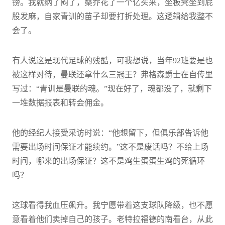
镑。我就纳了闷了，桑乔花了一个亿买来，坐板凳坐到屁
股发麻，自家青训的苗子却要打折处理。这逻辑给我整不
会了。
有人说这是现代足球的残酷，可我想说，当年92班要是也
被这样对待，曼联还拿什么三冠王？弗格森爵士在自传里
写过：“青训是曼联的魂。”现在好了，魂都没了，就剩下
一堆数据报表和转会佣金。
他的经纪人接受采访时说：“他想留下，但俱乐部告诉他
需要出场时间保证才能续约。”这不是废话吗？不给上场
时间，哪来的出场保证？这不是鸡生蛋蛋生鸡的死循环
吗？
这球看得我血压飙升。我宁愿带着这支球队降级，也不愿
意看着他们卖掉自己的孩子。老特拉福德的南看台，从此