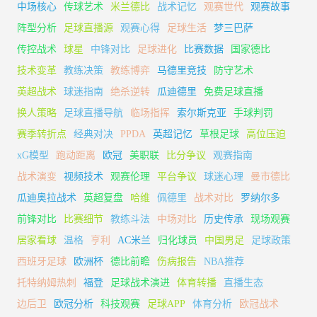
中场核心
传球艺术
米兰德比
战术记忆
观赛世代
观赛故事
阵型分析
足球直播源
观赛心得
足球生活
梦三巴萨
传控战术
球星
中锋对比
足球进化
比赛数据
国家德比
技术变革
教练决策
教练博弈
马德里竞技
防守艺术
英超战术
球迷指南
绝杀逆转
瓜迪德里
免费足球直播
换人策略
足球直播导航
临场指挥
索尔斯克亚
手球判罚
赛季转折点
经典对决
PPDA
英超记忆
草根足球
高位压迫
xG模型
跑动距离
欧冠
美职联
比分争议
观赛指南
战术演变
视频技术
观赛伦理
平台争议
球迷心理
曼市德比
瓜迪奥拉战术
英超复盘
哈维
佩德里
战术对比
罗纳尔多
前锋对比
比赛细节
教练斗法
中场对比
历史传承
现场观赛
居家看球
温格
亨利
AC米兰
归化球员
中国男足
足球政策
西班牙足球
欧洲杯
德比前瞻
伤病报告
NBA推荐
托特纳姆热刺
福登
足球战术演进
体育转播
直播生态
边后卫
欧冠分析
科技观赛
足球APP
体育分析
欧冠战术