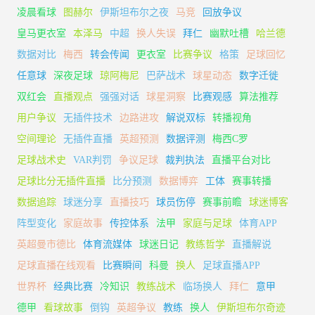
凌晨看球
图赫尔
伊斯坦布尔之夜
马竞
回放争议
皇马更衣室
本泽马
中超
换人失误
拜仁
幽默吐槽
哈兰德
数据对比
梅西
转会传闻
更衣室
比赛争议
格策
足球回忆
任意球
深夜足球
琼阿梅尼
巴萨战术
球星动态
数字迁徙
双红会
直播观点
强强对话
球星洞察
比赛观感
算法推荐
用户争议
无插件技术
边路进攻
解说双标
转播视角
空间理论
无插件直播
英超预测
数据评测
梅西C罗
足球战术史
VAR判罚
争议足球
裁判执法
直播平台对比
足球比分无插件直播
比分预测
数据博弈
工体
赛事转播
数据追踪
球迷分享
直播技巧
球员伤停
赛事前瞻
球迷博客
阵型变化
家庭故事
传控体系
法甲
家庭与足球
体育APP
英超曼市德比
体育流媒体
球迷日记
教练哲学
直播解说
足球直播在线观看
比赛瞬间
科曼
换人
足球直播APP
世界杯
经典比赛
冷知识
教练战术
临场换人
拜仁
意甲
德甲
看球故事
倒钩
英超争议
教练
换人
伊斯坦布尔奇迹