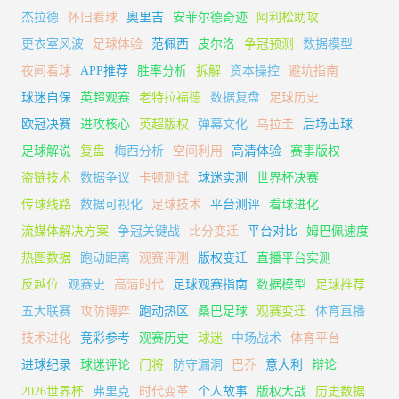
杰拉德
怀旧看球
奥里吉
安菲尔德奇迹
阿利松助攻
更衣室风波
足球体验
范佩西
皮尔洛
争冠预测
数据模型
夜间看球
APP推荐
胜率分析
拆解
资本操控
避坑指南
球迷自保
英超观赛
老特拉福德
数据复盘
足球历史
欧冠决赛
进攻核心
英超版权
弹幕文化
乌拉圭
后场出球
足球解说
复盘
梅西分析
空间利用
高清体验
赛事版权
盗链技术
数据争议
卡顿测试
球迷实测
世界杯决赛
传球线路
数据可视化
足球技术
平台测评
看球进化
流媒体解决方案
争冠关键战
比分变迁
平台对比
姆巴佩速度
热图数据
跑动距离
观赛评测
版权变迁
直播平台实测
反越位
观赛史
高清时代
足球观赛指南
数据模型
足球推荐
五大联赛
攻防博弈
跑动热区
桑巴足球
观赛变迁
体育直播
技术进化
竞彩参考
观赛历史
球迷
中场战术
体育平台
进球纪录
球迷评论
门将
防守漏洞
巴乔
意大利
辩论
2026世界杯
弗里克
时代变革
个人故事
版权大战
历史数据