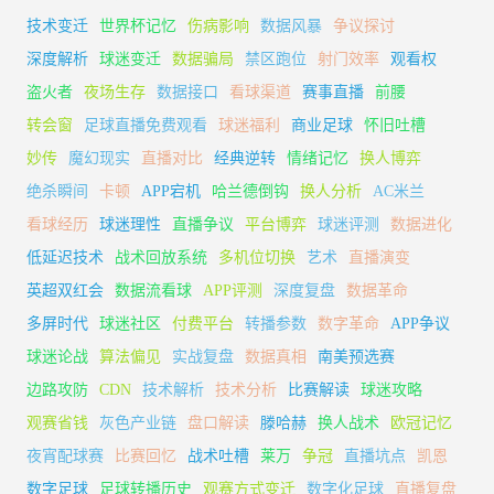
技术变迁
世界杯记忆
伤病影响
数据风暴
争议探讨
深度解析
球迷变迁
数据骗局
禁区跑位
射门效率
观看权
盗火者
夜场生存
数据接口
看球渠道
赛事直播
前腰
转会窗
足球直播免费观看
球迷福利
商业足球
怀旧吐槽
妙传
魔幻现实
直播对比
经典逆转
情绪记忆
换人博弈
绝杀瞬间
卡顿
APP宕机
哈兰德倒钩
换人分析
AC米兰
看球经历
球迷理性
直播争议
平台博弈
球迷评测
数据进化
低延迟技术
战术回放系统
多机位切换
艺术
直播演变
英超双红会
数据流看球
APP评测
深度复盘
数据革命
多屏时代
球迷社区
付费平台
转播参数
数字革命
APP争议
球迷论战
算法偏见
实战复盘
数据真相
南美预选赛
边路攻防
CDN
技术解析
技术分析
比赛解读
球迷攻略
观赛省钱
灰色产业链
盘口解读
滕哈赫
换人战术
欧冠记忆
夜宵配球赛
比赛回忆
战术吐槽
莱万
争冠
直播坑点
凯恩
数字足球
足球转播历史
观赛方式变迁
数字化足球
直播复盘