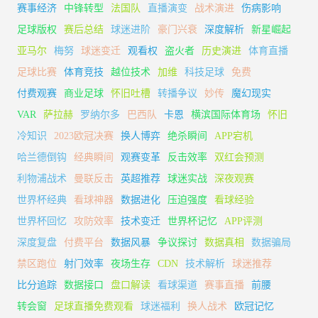
赛事经济
中锋转型
法国队
直播演变
战术演进
伤病影响
足球版权
赛后总结
球迷进阶
豪门兴衰
深度解析
新星崛起
亚马尔
梅努
球迷变迁
观看权
盗火者
历史演进
体育直播
足球比赛
体育竞技
越位技术
加维
科技足球
免费
付费观赛
商业足球
怀旧吐槽
转播争议
妙传
魔幻现实
VAR
萨拉赫
罗纳尔多
巴西队
卡恩
横滨国际体育场
怀旧
冷知识
2023欧冠决赛
换人博弈
绝杀瞬间
APP宕机
哈兰德倒钩
经典瞬间
观赛变革
反击效率
双红会预测
利物浦战术
曼联反击
英超推荐
球迷实战
深夜观赛
世界杯经典
看球神器
数据进化
压迫强度
看球经验
世界杯回忆
攻防效率
技术变迁
世界杯记忆
APP评测
深度复盘
付费平台
数据风暴
争议探讨
数据真相
数据骗局
禁区跑位
射门效率
夜场生存
CDN
技术解析
球迷推荐
比分追踪
数据接口
盘口解读
看球渠道
赛事直播
前腰
转会窗
足球直播免费观看
球迷福利
换人战术
欧冠记忆