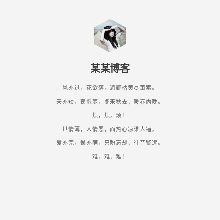
某某博客
风亦过，花欲落，遍野枯黄尽萧索。
天亦短，夜愈寒，冬来秋去，暖春尚晚。
烦，烦，烦！
世情薄，人情恶，面热心凉谁人错。
爱亦完，恨亦瞒，只盼忘却，往昔繁远。
难，难，难！