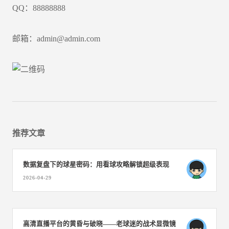
QQ：88888888
邮箱：admin@admin.com
推荐文章
数据复盘下的球星密码：用看球攻略解锁超级表现
2026-04-29
高清直播平台的黄昏与破晓——老球迷的战术显微镜