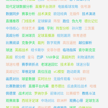
现代足球数据分析
直播平台测评
电脑看球攻略
信号源
数据同步
赛事分析
战术演变
欧冠经典
无插件
技术演进
直播推荐
门线技术
足球解读
阵型
跑位
伪九号
德比记忆
中场核心
传球艺术
温格
亨利
阵型分析
孙兴慜
三笘薰
英超分析
亚洲球员
足球直播源
规则漏洞
体育道德
比赛阅读
克鲁伊夫
裁判
数字观赛
高压逼抢
越位解析
球迷
英超战术
纽卡斯尔
安菲尔德
临场指挥
索尔斯克亚
英超
积分榜
皇马
巴萨
VAR争议
英超判罚
利物浦热刺
球迷吐槽
赛季转折点
老球迷回忆
技术革命
球迷分裂
英超记忆
草根足球
高位压迫
xG模型
跑动距离
欧冠
画质对比
球星数据
实时比分
无插件观看
VAR误判
比赛数据分析
直播平台内幕
曼市德比
瓜迪奥拉战术
哈维
佩德里
战术对比
罗纳尔多
前锋对比
比赛细节
教练斗法
观赛故事
西班牙足球
中场对比
欧洲杯
观赛心得
足球生活
梦三巴萨
传控战术
德比前瞻
伤病报告
球星
中锋对比