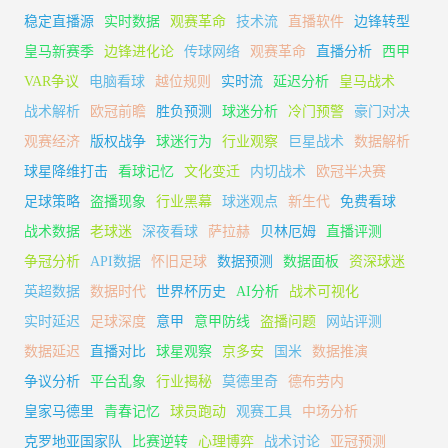
稳定直播源
实时数据
观赛革命
技术流
直播软件
边锋转型
皇马新赛季
边锋进化论
传球网络
观赛革命
直播分析
西甲
VAR争议
电脑看球
越位规则
实时流
延迟分析
皇马战术
战术解析
欧冠前瞻
胜负预测
球迷分析
冷门预警
豪门对决
观赛经济
版权战争
球迷行为
行业观察
巨星战术
数据解析
球星降维打击
看球记忆
文化变迁
内切战术
欧冠半决赛
足球策略
盗播现象
行业黑幕
球迷观点
新生代
免费看球
战术数据
老球迷
深夜看球
萨拉赫
贝林厄姆
直播评测
争冠分析
API数据
怀旧足球
数据预测
数据面板
资深球迷
英超数据
数据时代
世界杯历史
AI分析
战术可视化
实时延迟
足球深度
意甲
意甲防线
盗播问题
网站评测
数据延迟
直播对比
球星观察
京多安
国米
数据推演
争议分析
平台乱象
行业揭秘
莫德里奇
德布劳内
皇家马德里
青春记忆
球员跑动
观赛工具
中场分析
克罗地亚国家队
比赛逆转
心理博弈
战术讨论
亚冠预测