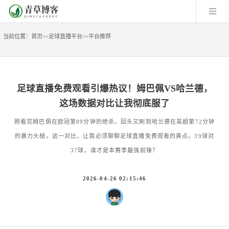
当前位置：
首页
>>
足球直播平台
>>
平台推荐
足球直播免费观看引爆热议！姆巴佩VS哈兰德，
这场数据对比让我彻底服了
刚看完姆巴佩在欧冠第89分钟的绝杀，回头又刷到哈兰德在英超第72分钟
的暴力头槌。这一对比，让我必须聊聊足球直播免费观看的爽点。39球对
37球，谁才是本赛季最强前锋？
2026-04-26 02:15:46