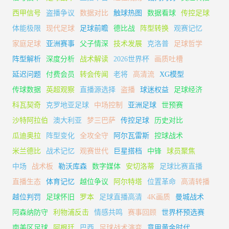
西甲信号
盗播争议
数据对比
触球热图
数据看球
传控足球
体能极限
现代足球
足球前瞻
德比战
阵型转换
观赛记忆
家庭足球
亚洲赛事
父子情深
技术发展
克洛普
足球哲学
阵型解析
深度分析
战术解读
2026世界杯
画质吐槽
延迟问题
付费会员
转会传闻
老将
高清流
XG模型
传球数据
英超观察
直播源选择
盗播
球迷权益
足球经济
科瓦契奇
克罗地亚足球
中场控制
亚洲足球
世预赛
沙特阿拉伯
澳大利亚
梦三巴萨
传控足球
历史对比
瓜迪奥拉
阵型变化
全攻全守
阿尔瓦雷斯
控球战术
米兰德比
战术记忆
观赛世代
巨星搭档
中锋
球员聚焦
中场
战术板
勒沃库森
数字媒体
安切洛蒂
足球比赛直播
直播生态
体育记忆
越位争议
阿尔特塔
位置革命
高清转播
越位判罚
足球怀旧
罗本
足球直播高清
4K画质
曼城战术
阿森纳防守
利物浦反击
情感共鸣
赛事回顾
世界杯预选赛
南美区足球
阿根廷
巴西
足球战术演变
意甲黄金时代