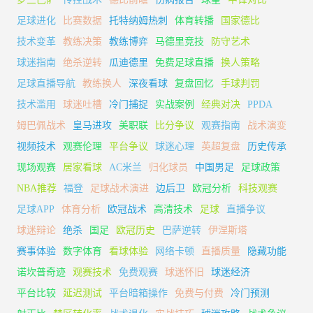
足球进化
比赛数据
托特纳姆热刺
体育转播
国家德比
技术变革
教练决策
教练博弈
马德里竞技
防守艺术
球迷指南
绝杀逆转
瓜迪德里
免费足球直播
换人策略
足球直播导航
教练换人
深夜看球
复盘回忆
手球判罚
技术滥用
球迷吐槽
冷门捕捉
实战案例
经典对决
PPDA
姆巴佩战术
皇马进攻
美职联
比分争议
观赛指南
战术演变
视频技术
观赛伦理
平台争议
球迷心理
英超复盘
历史传承
现场观赛
居家看球
AC米兰
归化球员
中国男足
足球政策
NBA推荐
福登
足球战术演进
边后卫
欧冠分析
科技观赛
足球APP
体育分析
欧冠战术
高清技术
足球
直播争议
球迷辩论
绝杀
国足
欧冠历史
巴萨逆转
伊涅斯塔
赛事体验
数字体育
看球体验
网络卡顿
直播质量
隐藏功能
诺坎普奇迹
观赛技术
免费观赛
球迷怀旧
球迷经济
平台比较
延迟测试
平台暗箱操作
免费与付费
冷门预测