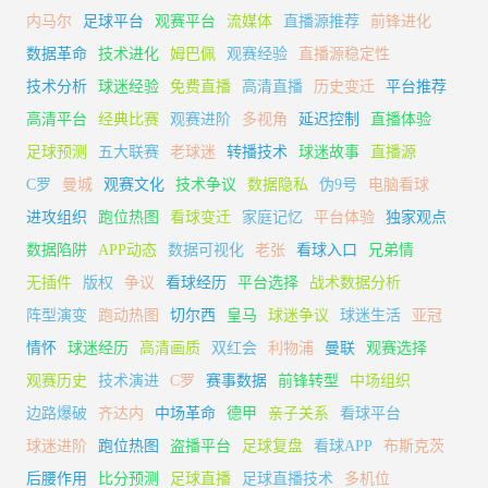
内马尔
足球平台
观赛平台
流媒体
直播源推荐
前锋进化
数据革命
技术进化
姆巴佩
观赛经验
直播源稳定性
技术分析
球迷经验
免费直播
高清直播
历史变迁
平台推荐
高清平台
经典比赛
观赛进阶
多视角
延迟控制
直播体验
足球预测
五大联赛
老球迷
转播技术
球迷故事
直播源
C罗
曼城
观赛文化
技术争议
数据隐私
伪9号
电脑看球
进攻组织
跑位热图
看球变迁
家庭记忆
平台体验
独家观点
数据陷阱
APP动态
数据可视化
老张
看球入口
兄弟情
无插件
版权
争议
看球经历
平台选择
战术数据分析
阵型演变
跑动热图
切尔西
皇马
球迷争议
球迷生活
亚冠
情怀
球迷经历
高清画质
双红会
利物浦
曼联
观赛选择
观赛历史
技术演进
C罗
赛事数据
前锋转型
中场组织
边路爆破
齐达内
中场革命
德甲
亲子关系
看球平台
球迷进阶
跑位热图
盗播平台
足球复盘
看球APP
布斯克茨
后腰作用
比分预测
足球直播
足球直播技术
多机位