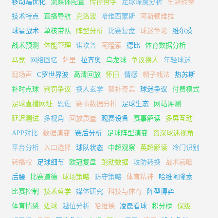
移动端优化
流媒体配置
传控哲学
足球深度分析
生涯转型
技术特点
直播导航
克洛波
哈维西蒙斯
阿斯顿维拉
球星战术
单核带队
阵型分析
比赛复盘
球迷争论
维尔茨
战术预测
体能管理
诺坎普
阿隆索
德比
体育数据分析
马竞
网络回忆
萨里
拉齐奥
乌龙球
争议换人
年轻球迷
现场声
C罗世界波
高清回放
怀旧
情感
帽子戏法
热苏斯
补时点球
判罚争议
换人玄学
替补奇兵
球迷争议
付费模式
足球直播网址
恩佐
赛事数据分析
足球生态
网站评测
延迟测试
多视角
回放质量
观赛设备
赛事解读
多屏互动
APP对比
数据演变
赛后分析
足球阵型演变
资深球迷视角
平台分析
入口选择
球队状态
中超观察
英超解读
冷门识别
转播权
足球细节
欧冠复盘
跑动数据
攻防转换
战术前瞻
后腰
比赛道德
球场策略
防守策略
体育精神
哈维阿隆索
比赛控制
技术哲学
媒体研究
科技与体育
阵型博弈
体育情感
进球
越位分析
哈维德
凌晨看球
积分榜
保级