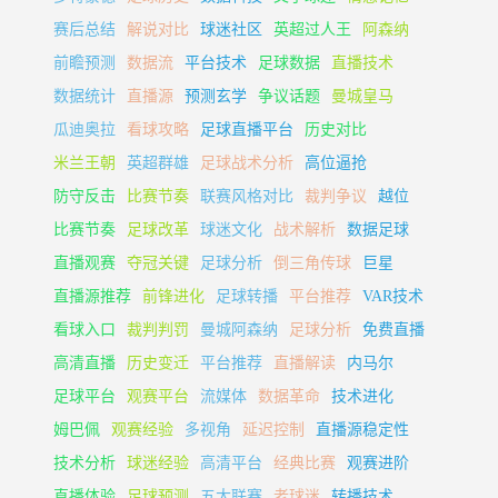
赛后总结
解说对比
球迷社区
英超过人王
阿森纳
前瞻预测
数据流
平台技术
足球数据
直播技术
数据统计
直播源
预测玄学
争议话题
曼城皇马
瓜迪奥拉
看球攻略
足球直播平台
历史对比
米兰王朝
英超群雄
足球战术分析
高位逼抢
防守反击
比赛节奏
联赛风格对比
裁判争议
越位
比赛节奏
足球改革
球迷文化
战术解析
数据足球
直播观赛
夺冠关键
足球分析
倒三角传球
巨星
直播源推荐
前锋进化
足球转播
平台推荐
VAR技术
看球入口
裁判判罚
曼城阿森纳
足球分析
免费直播
高清直播
历史变迁
平台推荐
直播解读
内马尔
足球平台
观赛平台
流媒体
数据革命
技术进化
姆巴佩
观赛经验
多视角
延迟控制
直播源稳定性
技术分析
球迷经验
高清平台
经典比赛
观赛进阶
直播体验
足球预测
五大联赛
老球迷
转播技术