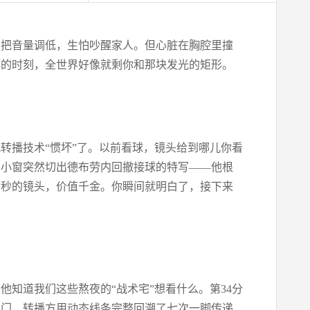
，把音量调低，生怕吵醒家人。但心脏在胸腔里撞
湃的时刻，全世界好像就剩你和那块发光的矩形。
转播技术“惯坏”了。以前看球，镜头给到哪儿你看
角小窗突然切出德布劳内回撤接球的特写——他根
两秒的镜头，价值千金。你瞬间就明白了，接下来
知道我们这些熬夜的“战术宅”想看什么。第34分
破门，转播方用动态线条完整回溯了七次一脚传递