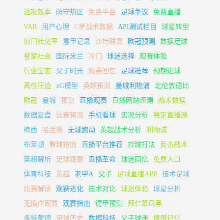
进攻效率
防守热区
免费平台
足球争议
免费直播
VAR
用户心理
C罗战术数据
API测试栏目
球星转型
射门转化率
意甲记录
沙特联赛
欧冠预测
数据足球
皇家社会
国际米兰
冷门
球迷选择
观赛体验
行业生态
父子时光
观赛回忆
足球推荐
预期进球
高位压迫
xG模型
英超预测
曼城利物浦
北伦敦德比
欧冠
曼城
预测
直播观赛
直播网站评测
战术数据
数据复盘
比赛预测
手机看球
实况分析
稳定直播源
梅西
哈兰德
无球跑动
英超战术分析
利物浦
布莱顿
看球指南
直播平台推荐
控球打法
反击战术
英超解析
足球观赛
直播革命
球迷回忆
免费入口
体育科技
英超
老甲A
父子
足球直播APP
技术足球
比赛解读
观赛进化
技术对比
球迷体验
球星分析
无插件观赛
观赛指南
德甲预测
拜仁慕尼黑
多特蒙德
足球历史
数据科技
父子球迷
情感记忆