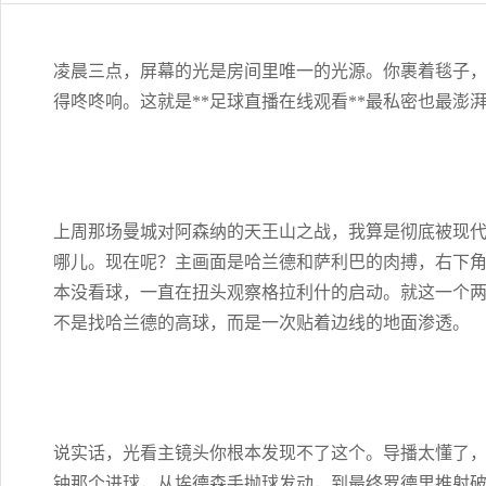
凌晨三点，屏幕的光是房间里唯一的光源。你裹着毯子
得咚咚响。这就是**足球直播在线观看**最私密也最澎
上周那场曼城对阿森纳的天王山之战，我算是彻底被现代
哪儿。现在呢？主画面是哈兰德和萨利巴的肉搏，右下
本没看球，一直在扭头观察格拉利什的启动。就这一个
不是找哈兰德的高球，而是一次贴着边线的地面渗透。
说实话，光看主镜头你根本发现不了这个。导播太懂了，他
钟那个进球，从埃德森手抛球发动，到最终罗德里推射