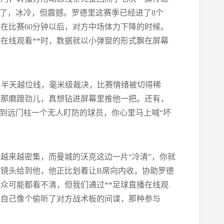
来了，冰冷，但震撼。罗德里这赛季已经进了8个
在比赛60分钟以后，对方中场体力下降的时候。
在线观看**时，数据就以小弹窗的形式飘在屏幕
了半天越位线，毫米级裁决，比赛情绪被切得稀
幕那磨蹭劲儿，真想钻进屏幕里推他一把。还有，
给到远门柱一个无人盯防的球员，你心里马上喊“坏
越来越密集，而曼城的沃克这边一片“冷清”，你就
镜头给到他，他正比划着让B席向内收，协助罗德
众可能都看不清，但我们通过**足球直播在线观
觉自己像个偷听了对方战术板的间谍，那种参与