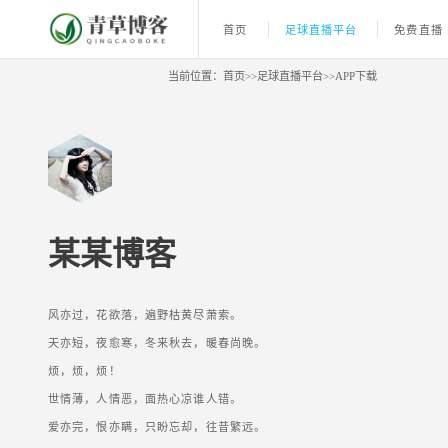
首页
足球直播平台
免费直播
当前位置：
首页
>>
足球直播平台
>>
APP下载
某某博客
风亦过，花欲落，遍野枯黄尽萧索。
天亦短，夜愈寒，冬来秋去，暖春尚晚。
烦，烦，烦！
世情薄，人情恶，面热心凉谁人错。
爱亦完，恨亦瞒，只盼忘却，往昔繁远。