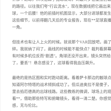
的路径。以往我们夸“行云流水”，现在数据线把它画出
球，一个后腰！他的前插时机图显示，大部分进球都发生
这些细节，以前得翻几天后的专业报告，现在**足球直播
一角。
但技术也有让人上火的时候。就说那个VAR回放吧，画
碎。我就纳了闷了，画线的时候能不能快点？裁判看屏
有时候多机位反而“剧透”。角球还没开出来，镜头突然
了，要丢”！悬念感没了，这球看得我血压飙升。
最绝的是热区图和实时跑动距离。看着萨卡那边的触球点
知道阿尔特塔的战术倾斜成功了。但瓜迪奥拉不是傻子，
里去掐厄德高的出球线路。这些教练的微调，球场上的观
看**，借助那些特写和俯瞰镜头，看得一清二楚。你感
感，无与伦比。