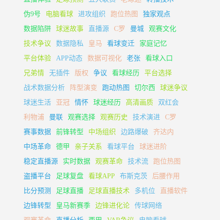
伪9号
电脑看球
进攻组织
跑位热图
独家观点
数据陷阱
球迷故事
直播源
C罗
曼城
观赛文化
技术争议
数据隐私
皇马
看球变迁
家庭记忆
平台体验
APP动态
数据可视化
老张
看球入口
兄弟情
无插件
版权
争议
看球经历
平台选择
战术数据分析
阵型演变
跑动热图
切尔西
球迷争议
球迷生活
亚冠
情怀
球迷经历
高清画质
双红会
利物浦
曼联
观赛选择
观赛历史
技术演进
C罗
赛事数据
前锋转型
中场组织
边路爆破
齐达内
中场革命
德甲
亲子关系
看球平台
球迷进阶
稳定直播源
实时数据
观赛革命
技术流
跑位热图
盗播平台
足球复盘
看球APP
布斯克茨
后腰作用
比分预测
足球直播
足球直播技术
多机位
直播软件
边锋转型
皇马新赛季
边锋进化论
传球网络