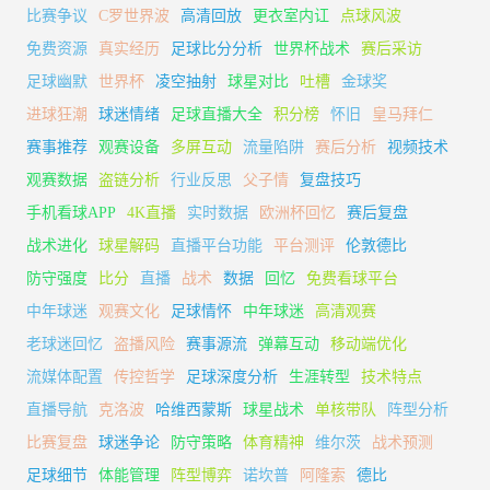
比赛争议
C罗世界波
高清回放
更衣室内讧
点球风波
免费资源
真实经历
足球比分分析
世界杯战术
赛后采访
足球幽默
世界杯
凌空抽射
球星对比
吐槽
金球奖
进球狂潮
球迷情绪
足球直播大全
积分榜
怀旧
皇马拜仁
赛事推荐
观赛设备
多屏互动
流量陷阱
赛后分析
视频技术
观赛数据
盗链分析
行业反思
父子情
复盘技巧
手机看球APP
4K直播
实时数据
欧洲杯回忆
赛后复盘
战术进化
球星解码
直播平台功能
平台测评
伦敦德比
防守强度
比分
直播
战术
数据
回忆
免费看球平台
中年球迷
观赛文化
足球情怀
中年球迷
高清观赛
老球迷回忆
盗播风险
赛事源流
弹幕互动
移动端优化
流媒体配置
传控哲学
足球深度分析
生涯转型
技术特点
直播导航
克洛波
哈维西蒙斯
球星战术
单核带队
阵型分析
比赛复盘
球迷争论
防守策略
体育精神
维尔茨
战术预测
足球细节
体能管理
阵型博弈
诺坎普
阿隆索
德比