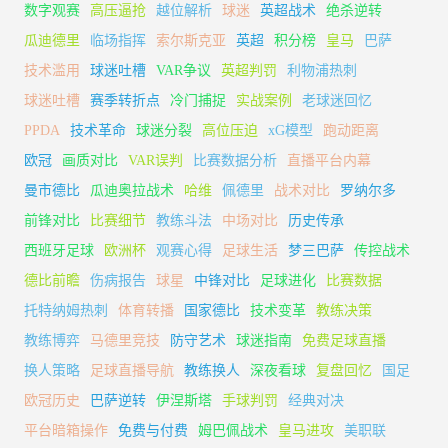
数字观赛
高压逼抢
越位解析
球迷
英超战术
绝杀逆转
瓜迪德里
临场指挥
索尔斯克亚
英超
积分榜
皇马
巴萨
技术滥用
球迷吐槽
VAR争议
英超判罚
利物浦热刺
球迷吐槽
赛季转折点
冷门捕捉
实战案例
老球迷回忆
PPDA
技术革命
球迷分裂
高位压迫
xG模型
跑动距离
欧冠
画质对比
VAR误判
比赛数据分析
直播平台内幕
曼市德比
瓜迪奥拉战术
哈维
佩德里
战术对比
罗纳尔多
前锋对比
比赛细节
教练斗法
中场对比
历史传承
西班牙足球
欧洲杯
观赛心得
足球生活
梦三巴萨
传控战术
德比前瞻
伤病报告
球星
中锋对比
足球进化
比赛数据
托特纳姆热刺
体育转播
国家德比
技术变革
教练决策
教练博弈
马德里竞技
防守艺术
球迷指南
免费足球直播
换人策略
足球直播导航
教练换人
深夜看球
复盘回忆
国足
欧冠历史
巴萨逆转
伊涅斯塔
手球判罚
经典对决
平台暗箱操作
免费与付费
姆巴佩战术
皇马进攻
美职联