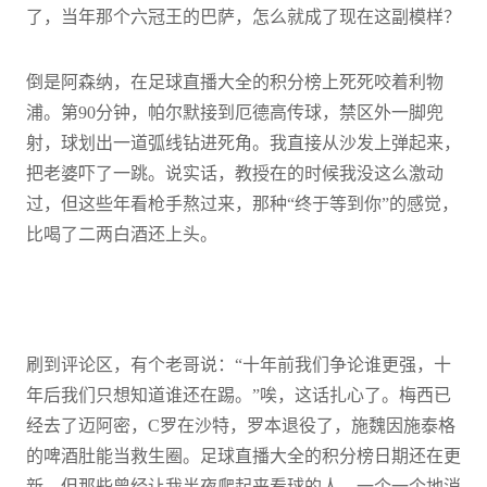
了，当年那个六冠王的巴萨，怎么就成了现在这副模样？
倒是阿森纳，在足球直播大全的积分榜上死死咬着利物
浦。第90分钟，帕尔默接到厄德高传球，禁区外一脚兜
射，球划出一道弧线钻进死角。我直接从沙发上弹起来，
把老婆吓了一跳。说实话，教授在的时候我没这么激动
过，但这些年看枪手熬过来，那种“终于等到你”的感觉，
比喝了二两白酒还上头。
刷到评论区，有个老哥说：“十年前我们争论谁更强，十
年后我们只想知道谁还在踢。”唉，这话扎心了。梅西已
经去了迈阿密，C罗在沙特，罗本退役了，施魏因施泰格
的啤酒肚能当救生圈。足球直播大全的积分榜日期还在更
新，但那些曾经让我半夜爬起来看球的人，一个一个地消