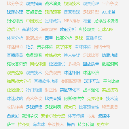
比分争议
观赛指南
战术演变
视频技术
观赛伦理
平台争议
球迷心理
英超复盘
现场观赛
居家看球
足球阵型
AC米兰
归化球员
中国男足
足球政策
NBA推荐
福登
足球战术演进
边后卫
高清技术
深度观察
欧冠分析
科技观赛
足球APP
体育分析
欧冠战术
西甲
比赛分析
足球
直播争议
球迷辩论
绝杀
赛事体验
数字体育
看球体验
网络卡顿
直播质量
免费观看
教练战术
换人失误
足球比赛
隐藏功能
诺坎普奇迹
网站评测
延迟测试
多视角
回放质量
数据洞察
观赛选择
观赛技术
免费观赛
球迷怀旧
球迷经济
梅西战术分析
直播软件功能
美职联观察
球迷互动
平台比较
延迟测试
冷门预测
射正比
禁区转化率
战术退化
实战技巧
球迷攻略
战术争议
比赛直播
阿斯顿维拉
克罗地亚
技术流
攻防转换
足球解读
足球判罚
摆大巴
比赛观赏性
穆里尼奥
西蒙尼
裁判争议
安菲尔德奇迹
体育传媒
马竞
流媒体
萨里
拉齐奥
乌龙球
争议换人
梅西
转会传闻
更衣室