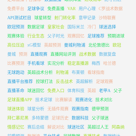
免费平台
足球争议
免费直播
VAR
用户心理
C罗战术数据
API测试栏目
球星转型
射门转化率
意甲记录
沙特联赛
欧冠预测
数据足球
皇家社会
国际米兰
冷门
球迷选择
观赛体验
行业生态
父子时光
观赛回忆
足球推荐
预期进球
高位压迫
xG模型
英超预测
曼城利物浦
北伦敦德比
欧冠
曼城
预测
直播观赛
直播网站评测
战术数据
数据复盘
比赛预测
手机看球
实况分析
稳定直播源
梅西
哈兰德
无球跑动
英超战术分析
利物浦
布莱顿
看球指南
直播平台推荐
控球打法
反击战术
英超解析
足球观赛
直播革命
球迷回忆
免费入口
体育科技
英超
老甲A
父子
足球直播APP
技术足球
比赛解读
观赛进化
技术对比
球迷体验
球星分析
无插件观赛
观赛指南
德甲预测
拜仁慕尼黑
多特蒙德
足球历史
数据科技
父子球迷
情感记忆
赛后总结
解说对比
球迷社区
英超过人王
阿森纳