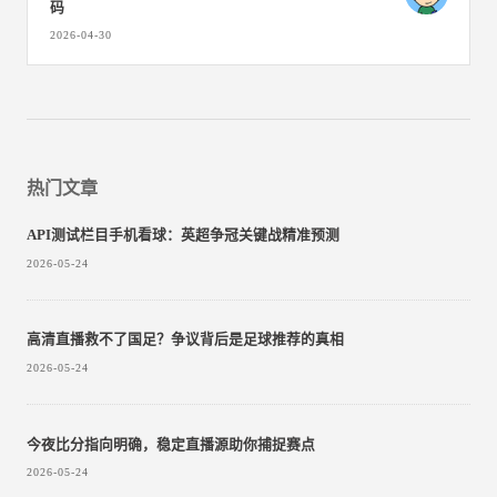
码
2026-04-30
热门文章
API测试栏目手机看球：英超争冠关键战精准预测
2026-05-24
高清直播救不了国足？争议背后是足球推荐的真相
2026-05-24
今夜比分指向明确，稳定直播源助你捕捉赛点
2026-05-24