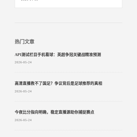
热门文章
API测试栏目手机看球：英超争冠关键战精准预测
2026-05-24
高清直播救不了国足？争议背后是足球推荐的真相
2026-05-24
今夜比分指向明确，稳定直播源助你捕捉赛点
2026-05-24