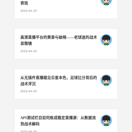
表现
2026-04-29
高清直播平台的黄昏与破晓——老球迷的战术
显微镜
2026-04-29
从无插件直播窥见巨星本色，足球比分背后的
战术浮沉
2026-04-30
API测试栏目如何炼成稳定直播源：从数据流
到战术解码
2026-04-30