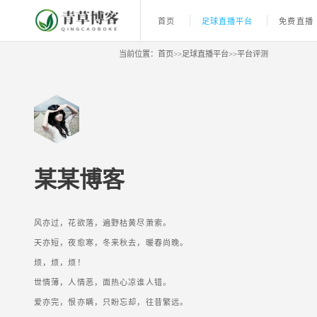
首页
足球直播平台
免费直播
当前位置：
首页
>>
足球直播平台
>>
平台评测
某某博客
风亦过，花欲落，遍野枯黄尽萧索。
天亦短，夜愈寒，冬来秋去，暖春尚晚。
烦，烦，烦！
世情薄，人情恶，面热心凉谁人错。
爱亦完，恨亦瞒，只盼忘却，往昔繁远。