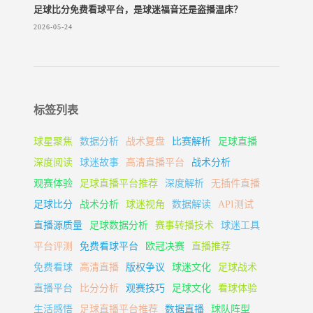
足球比分免费看球平台，是球迷福音还是盗播温床？
2026-05-24
标签列表
球星聚焦
数据分析
战术复盘
比赛解析
足球直播
深度阅读
球迷故事
高清直播平台
战术分析
观赛体验
足球直播平台推荐
深度解析
无插件直播
足球比分
战术分析
球迷视角
数据解读
API测试
直播源质量
足球数据分析
赛事转播技术
球迷工具
平台评测
免费看球平台
欧冠决赛
直播推荐
免费看球
高清直播
版权争议
球迷文化
足球战术
直播平台
比分分析
观赛技巧
足球文化
看球体验
生活感悟
足球直播平台推荐
数据直播
球队阵型