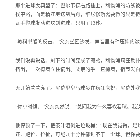
那个进球太典型了：巴尔韦德右路插上，利物浦的防线
找中路，而是精准地送到后点，维尼修斯需要做的只是
瓦手抛球发动进攻到进球，只用了13秒。
“教科书般的反击。”父亲坐回沙发，声音里有种压抑的
我们没再说话。剩下的时间变成了煎熬，利物浦疯狂反
挡出，一次擦着立柱偏出。父亲的手一直攥着，指节发
天开始蒙蒙亮了。屏幕里皇马球员在疯狂庆祝，屏幕外
“你小时候，”父亲突然说，“总问我为什么喜欢看球。我
他停顿了一下，把茶叶渣倒进垃圾桶：“现在我觉得，足
递、跑位、拉扯，可能九十分钟都进不了一个球。但你要