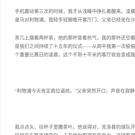
手机震动第三次的时候，我才从浅睡中挣扎着醒来。凌
皇马对利物浦。我轻手轻脚推开客厅门，父亲已经坐在
茶几上摆着两杯茶，他的那杯冒着热气，我的那杯还空
是我们之间持续了十五年的仪式——从高中我第一次偷
个重要比赛日的凌晨，这个不到十平米的客厅就会变成
“利物浦今天肯定高位逼抢。”父亲突然开口，声音在寂
我点点头，往杯子里撒茶叶。他说得对，克洛普的球队开