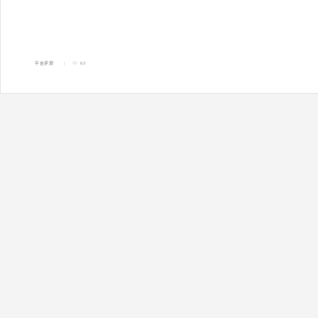
平台评测
63