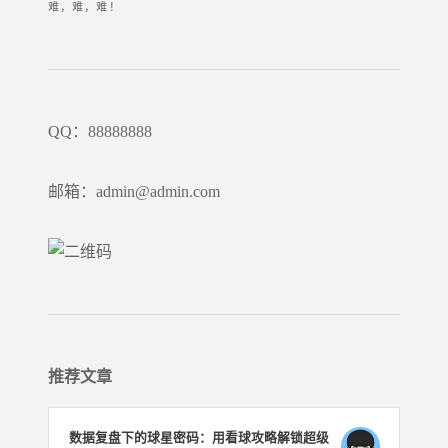
难，难，难！
QQ：88888888
邮箱：admin@admin.com
推荐文章
数据复盘下的球星密码：用看球攻略解锁超级