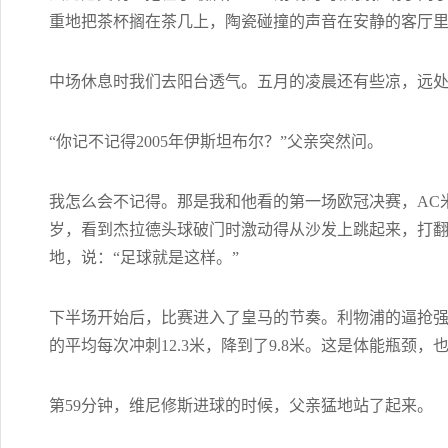
重地把茶杯搁在茶几上，陶瓷碰撞的声音在安静的客厅
中场休息时我们去阳台透气。五月的凌晨还有些凉，远
“你记不记得2005年伊斯坦布尔？”父亲突然问。
我怎么会不记得。那是我和他看的第一场欧冠决赛，AC米
岁，看到杰拉德头球破门时激动得从沙发上跳起来，打
地，说：“足球就是这样。”
下半场开始后，比赛进入了皇马的节奏。利物浦的逼抢
的平均每次冲刺12.3米，降到了9.8米。这是体能瓶颈
第59分钟，维尼修斯进球的时候，父亲猛地站了起来。