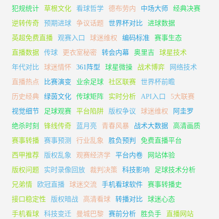
犯规统计
草根文化
看球哲学
德布劳内
中场大师
经典决赛
逆转传奇
预期进球
争议话题
世界杯对比
进球数据
英超免费直播
观赛入口
球迷维权
编码标准
赛事生态
直播数据
传球
更衣室秘密
转会内幕
奥里吉
球星技术
年代对比
球迷情怀
361阵型
球星微操
战术博弈
网络技术
直播热点
比赛演变
业余足球
社区联赛
世界杯前瞻
历史经典
绿茵文化
传球矩阵
实时分析
API入口
5大联赛
视觉细节
足球观赛
平台陷阱
版权争议
球迷维权
阿圭罗
绝杀时刻
锋线传奇
蓝月亮
青春风暴
战术大数据
高清画质
赛事转播
赛事预测
行业乱象
胜负预判
免费直播平台
西甲推荐
版权乱象
观赛经济学
平台内卷
网站体验
版权问题
实时录像回放
裁判决策
科技影响
足球技术分析
兄弟情
欧冠直播
球迷交流
手机看球软件
赛事转播史
接口稳定性
版权暗战
高清看球
转播对比
球迷心态
手机看球
科技变迁
曼城巴黎
赛前分析
胜负手
直播网站