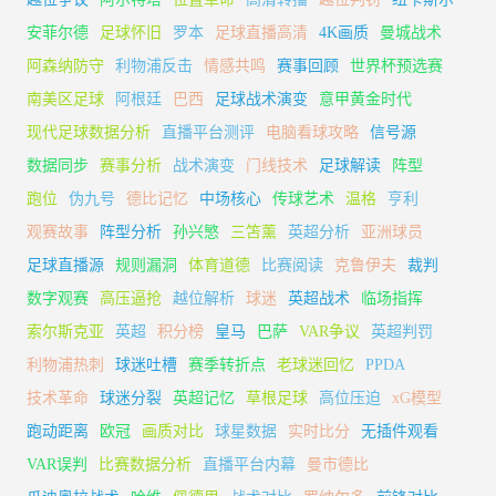
安菲尔德
足球怀旧
罗本
足球直播高清
4K画质
曼城战术
阿森纳防守
利物浦反击
情感共鸣
赛事回顾
世界杯预选赛
南美区足球
阿根廷
巴西
足球战术演变
意甲黄金时代
现代足球数据分析
直播平台测评
电脑看球攻略
信号源
数据同步
赛事分析
战术演变
门线技术
足球解读
阵型
跑位
伪九号
德比记忆
中场核心
传球艺术
温格
亨利
观赛故事
阵型分析
孙兴慜
三笘薰
英超分析
亚洲球员
足球直播源
规则漏洞
体育道德
比赛阅读
克鲁伊夫
裁判
数字观赛
高压逼抢
越位解析
球迷
英超战术
临场指挥
索尔斯克亚
英超
积分榜
皇马
巴萨
VAR争议
英超判罚
利物浦热刺
球迷吐槽
赛季转折点
老球迷回忆
PPDA
技术革命
球迷分裂
英超记忆
草根足球
高位压迫
xG模型
跑动距离
欧冠
画质对比
球星数据
实时比分
无插件观看
VAR误判
比赛数据分析
直播平台内幕
曼市德比