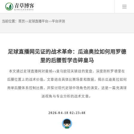
当前位置：
首页
>>
足球直播平台
>>
平台评测
足球直播网见证的战术革命：瓜迪奥拉如何用罗德
里的后腰哲学击碎皇马
本文通过足球直播网对曼城vs皇马欧冠关键战的复盘，深度剖析罗德里在
后腰位置上的战术价值。文章结合具体比赛场景和数据，揭示瓜迪奥拉如何
用单后腰体系控制比赛，并探讨现代足球中场角色的演变。这是一篇充满球
迷视角与专业分析的战术文章。
2026-04-18 02:23:48