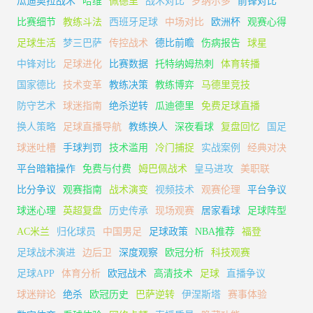
瓜迪奥拉战术
哈维
佩德里
战术对比
罗纳尔多
前锋对比
比赛细节
教练斗法
西班牙足球
中场对比
欧洲杯
观赛心得
足球生活
梦三巴萨
传控战术
德比前瞻
伤病报告
球星
中锋对比
足球进化
比赛数据
托特纳姆热刺
体育转播
国家德比
技术变革
教练决策
教练博弈
马德里竞技
防守艺术
球迷指南
绝杀逆转
瓜迪德里
免费足球直播
换人策略
足球直播导航
教练换人
深夜看球
复盘回忆
国足
球迷吐槽
手球判罚
技术滥用
冷门捕捉
实战案例
经典对决
平台暗箱操作
免费与付费
姆巴佩战术
皇马进攻
美职联
比分争议
观赛指南
战术演变
视频技术
观赛伦理
平台争议
球迷心理
英超复盘
历史传承
现场观赛
居家看球
足球阵型
AC米兰
归化球员
中国男足
足球政策
NBA推荐
福登
足球战术演进
边后卫
深度观察
欧冠分析
科技观赛
足球APP
体育分析
欧冠战术
高清技术
足球
直播争议
球迷辩论
绝杀
欧冠历史
巴萨逆转
伊涅斯塔
赛事体验