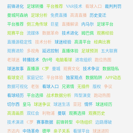
前锋进化
足球转播
平台推荐
VAR技术
看球入口
裁判判罚
曼城阿森纳
足球分析
免费直播
高清直播
历史变迁
平台推荐
倒三角传球
巨星
直播解读
内马尔
足球平台
观赛平台
流媒体
数据革命
技术进化
姆巴佩
观赛经验
直播源稳定性
技术分析
球迷经验
高清平台
经典比赛
观赛进阶
多视角
延迟控制
直播体验
足球预测
五大联赛
老球迷
转播技术
伪9号
电脑看球
进攻组织
跑位热图
球迷故事
直播源
C罗
曼城
观赛文化
技术争议
数据隐私
看球变迁
家庭记忆
平台体验
独家观点
数据陷阱
APP动态
数据可视化
老张
看球入口
兄弟情
无插件
版权
争议
看球经历
平台选择
战术数据分析
阵型演变
跑动热图
切尔西
皇马
球迷争议
球迷生活
亚冠
情怀
球迷经历
高清画质
双红会
利物浦
曼联
观赛选择
观赛历史
技术演进
C罗
赛事数据
前锋转型
中场组织
边路爆破
齐达内
中场革命
德甲
亲子关系
看球平台
球迷进阶