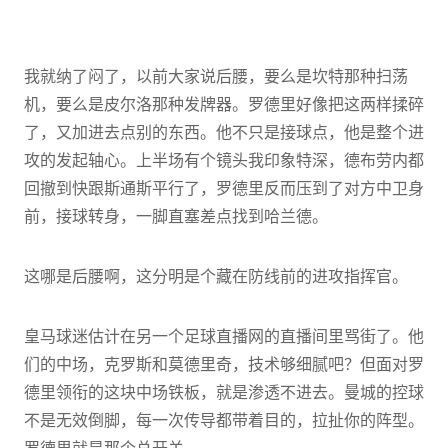
我就纳了闷了，以前大家说后腰，要么是坎特那种扫荡
机，要么是皮尔洛那种发牌器。罗德里好像把这两样揉碎
了，又加进去点别的东西。他不只是接球点，他是整个进
攻的发起轴心。上半场有个镜头我印象特深，德布劳内都
回撤到快跟斯通斯平行了，罗德里反而压到了对方中卫身
前，接球转身，一脚直塞差点找到哈兰德。
这哪是后腰啊，这分明是个藏在防线前的进攻指挥官。
皇马球迷估计在另一个足球直播网的直播间里骂街了。他
们的中场，克罗斯和莫德里奇，技术够细腻吧？但面对罗
德里领衔的这块中场铁板，就是渗透不进去。曼城的控球
不是无效倒脚，每一次传导都带着目的，拉扯你的阵型。