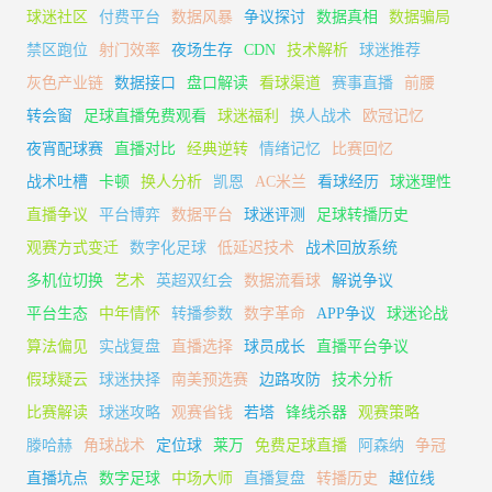
球迷社区
付费平台
数据风暴
争议探讨
数据真相
数据骗局
禁区跑位
射门效率
夜场生存
CDN
技术解析
球迷推荐
灰色产业链
数据接口
盘口解读
看球渠道
赛事直播
前腰
转会窗
足球直播免费观看
球迷福利
换人战术
欧冠记忆
夜宵配球赛
直播对比
经典逆转
情绪记忆
比赛回忆
战术吐槽
卡顿
换人分析
凯恩
AC米兰
看球经历
球迷理性
直播争议
平台博弈
数据平台
球迷评测
足球转播历史
观赛方式变迁
数字化足球
低延迟技术
战术回放系统
多机位切换
艺术
英超双红会
数据流看球
解说争议
平台生态
中年情怀
转播参数
数字革命
APP争议
球迷论战
算法偏见
实战复盘
直播选择
球员成长
直播平台争议
假球疑云
球迷抉择
南美预选赛
边路攻防
技术分析
比赛解读
球迷攻略
观赛省钱
若塔
锋线杀器
观赛策略
滕哈赫
角球战术
定位球
莱万
免费足球直播
阿森纳
争冠
直播坑点
数字足球
中场大师
直播复盘
转播历史
越位线